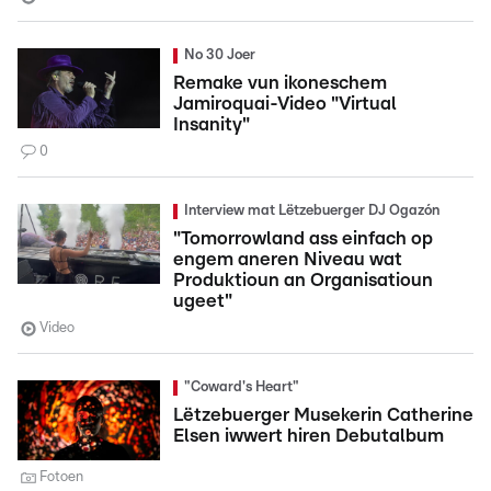
No 30 Joer
Remake vun ikoneschem
Jamiroquai-Video "Virtual
Insanity"
0
Interview mat Lëtzebuerger DJ Ogazón
"Tomorrowland ass einfach op
engem aneren Niveau wat
Produktioun an Organisatioun
ugeet"
Video
"Coward's Heart"
Lëtzebuerger Musekerin Catherine
Elsen iwwert hiren Debutalbum
Fotoen