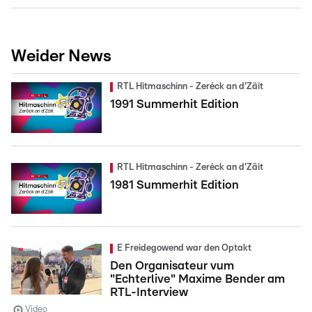
Weider News
RTL Hitmaschinn - Zeréck an d'Zäit
1991 Summerhit Edition
RTL Hitmaschinn - Zeréck an d'Zäit
1981 Summerhit Edition
E Freidegowend war den Optakt
Den Organisateur vum
"Echterlive" Maxime Bender am
RTL-Interview
Video