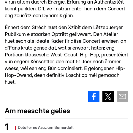
virun allem duerch Energie, Erfarung an Authentizitéit
konnt punkten. D'Live-Instrumenter hunn dem Concert
eng zousätzlech Dynamik ginn.
Ënnert dem Stréch huet den Xzibit dem Lëtzebuerger
Publikum e staarken Optrëtt geliwwert. Den Atelier
huet sech als ideale Kader fir dëse Concert erwisen, an
d'Fans krute genee dat, wat si erwaart haten: eng
Portioun klassesche West-Coast-Hip-Hop, presentéiert
vun engem Kënschtler, dee mat 51 Joer nach ëmmer
weess, wéi een eng Bün dominéiert. E gelongenen Hip-
Hop-Owend, deen definitiv Loscht op méi gemaach
huet.
Am meeschte gelies
Detailer no Asaz am Bamerdall