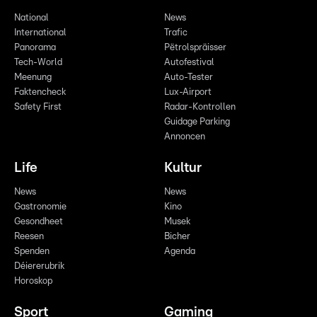
National
News
International
Trafic
Panorama
Pëtrolspräisser
Tech-World
Autofestival
Meenung
Auto-Tester
Faktencheck
Lux-Airport
Safety First
Radar-Kontrollen
Guidage Parking
Annoncen
Life
Kultur
News
News
Gastronomie
Kino
Gesondheet
Musek
Reesen
Bicher
Spenden
Agenda
Déiererubrik
Horoskop
Sport
Gaming