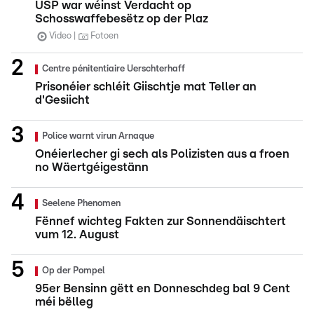
USP war wéinst Verdacht op
Schosswaffebesëtz op der Plaz
Video
Fotoen
Centre pénitentiaire Uerschterhaff
Prisonéier schléit Giischtje mat Teller an
d'Gesiicht
Police warnt virun Arnaque
Onéierlecher gi sech als Polizisten aus a froen
no Wäertgéigestänn
Seelene Phenomen
Fënnef wichteg Fakten zur Sonnendäischtert
vum 12. August
Op der Pompel
95er Bensinn gëtt en Donneschdeg bal 9 Cent
méi bëlleg