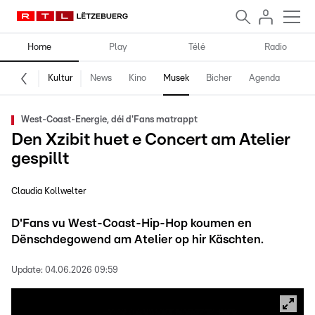
Home
Play
Télé
Radio
Kultur
News
Kino
Musek
Bicher
Agenda
West-Coast-Energie, déi d'Fans matrappt
Den Xzibit huet e Concert am Atelier
gespillt
Claudia Kollwelter
D'Fans vu West-Coast-Hip-Hop koumen en
Dënschdegowend am Atelier op hir Käschten.
Update:
04.06.2026 09:59