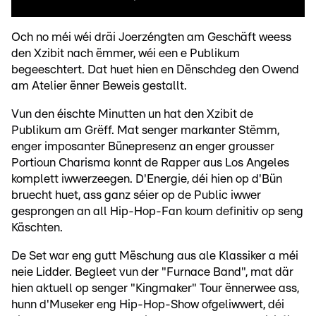
Och no méi wéi dräi Joerzéngten am Geschäft weess
den Xzibit nach ëmmer, wéi een e Publikum
begeeschtert. Dat huet hien en Dënschdeg den Owend
am Atelier ënner Beweis gestallt.
Vun den éischte Minutten un hat den Xzibit de
Publikum am Grëff. Mat senger markanter Stëmm,
enger imposanter Bünepresenz an enger grousser
Portioun Charisma konnt de Rapper aus Los Angeles
komplett iwwerzeegen. D'Energie, déi hien op d'Bün
bruecht huet, ass ganz séier op de Public iwwer
gesprongen an all Hip-Hop-Fan koum definitiv op seng
Käschten.
De Set war eng gutt Mëschung aus ale Klassiker a méi
neie Lidder. Begleet vun der "Furnace Band", mat där
hien aktuell op senger "Kingmaker" Tour ënnerwee ass,
hunn d'Museker eng Hip-Hop-Show ofgeliwwert, déi