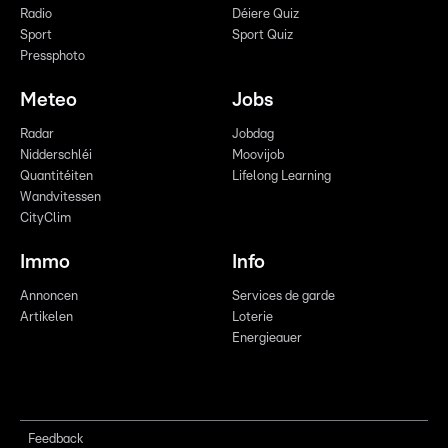
Radio
Déiere Quiz
Sport
Sport Quiz
Pressphoto
Meteo
Jobs
Radar
Jobdag
Nidderschléi
Moovijob
Quantitéiten
Lifelong Learning
Wandvitessen
CityClim
Immo
Info
Annoncen
Services de garde
Artikelen
Loterie
Energieauer
Feedback