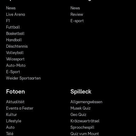
News
News
Live Arena
Review
F1
E-sport
Futtball
Basketball
Handball
Dëschtennis
Volleyball
Vëlossport
Auto-Moto
E-Sport
Weider Sportaarten
Fotoen
Spilleck
Aktualitéit
Allgemengwëssen
Events a Fester
Musek Quiz
Kultur
Geo Quiz
Lifestyle
Kräizwuerträtsel
Auto
Sproochespill
Télé
Quiz vum Mount