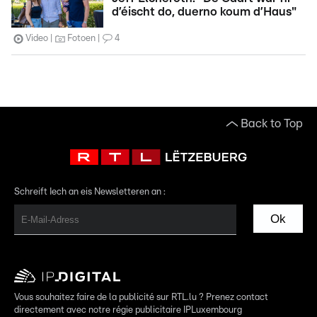
d’éischt do, duerno koum d’Haus"
Video
Fotoen
4
Back to Top
Schreift Iech an eis Newsletteren an :
Ok
Vous souhaitez faire de la publicité sur RTL.lu ? Prenez contact
directement avec notre régie publicitaire IPLuxembourg