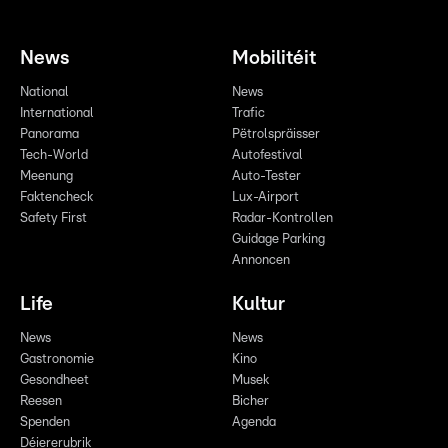
News
Mobilitéit
National
News
International
Trafic
Panorama
Pëtrolspräisser
Tech-World
Autofestival
Meenung
Auto-Tester
Faktencheck
Lux-Airport
Safety First
Radar-Kontrollen
Guidage Parking
Annoncen
Life
Kultur
News
News
Gastronomie
Kino
Gesondheet
Musek
Reesen
Bicher
Spenden
Agenda
Déiererubrik