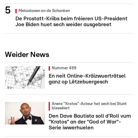
Metastasen an de Schanken
De Prostatt-Kriibs beim fréieren US-President
Joe Biden huet sech weider ausgebreet
Weider News
Nummer 499
En neit Online-Kräizwuerträtsel
ganz op Lëtzebuergesch
Anere "Kratos"-Acteur hat sech bei Stunt
blesséiert
Den Dave Bautista soll d'Roll vum
"Kratos" an der "God of War"-
Serie iwwerhuelen