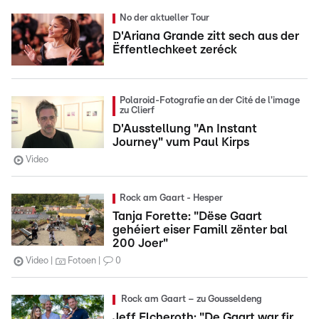
No der aktueller Tour
D'Ariana Grande zitt sech aus der
Ëffentlechkeet zeréck
Polaroid-Fotografie an der Cité de l'image
zu Clierf
D'Ausstellung "An Instant
Journey" vum Paul Kirps
Video
Rock am Gaart - Hesper
Tanja Forette: "Dëse Gaart
gehéiert eiser Famill zënter bal
200 Joer"
Video
Fotoen
0
Rock am Gaart – zu Gousseldeng
Jeff Elcheroth: "De Gaart war fir