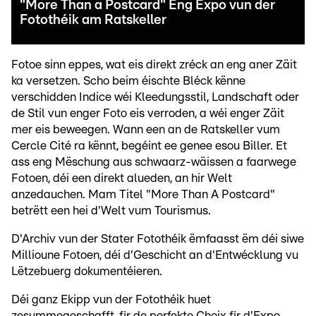
"More Than a Postcard" Eng Expo vun der
Fotothéik am Ratskeller
Fotoe sinn eppes, wat eis direkt zréck an eng aner Zäit
ka versetzen. Scho beim éischte Bléck kënne
verschidden Indice wéi Kleedungsstil, Landschaft oder
de Stil vun enger Foto eis verroden, a wéi enger Zäit
mer eis beweegen. Wann een an de Ratskeller vum
Cercle Cité ra kënnt, begéint ee genee esou Biller. Et
ass eng Mëschung aus schwaarz-wäissen a faarwege
Fotoen, déi een direkt alueden, an hir Welt
anzedauchen. Mam Titel "More Than A Postcard"
betrëtt een hei d'Welt vum Tourismus.
D'Archiv vun der Stater Fotothéik ëmfaasst ëm déi siwe
Millioune Fotoen, déi d'Geschicht an d'Entwécklung vu
Lëtzebuerg dokumentéieren.
Déi ganz Ekipp vun der Fotothéik huet
zesummegeschafft, fir de perfekte Choix fir d'Expo