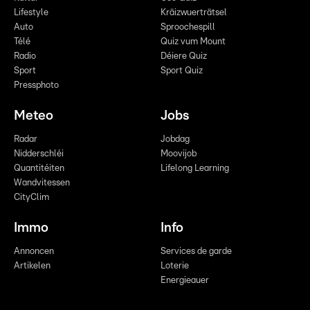
Lifestyle
Kräizwuerträtsel
Auto
Sproochespill
Télé
Quiz vum Mount
Radio
Déiere Quiz
Sport
Sport Quiz
Pressphoto
Meteo
Jobs
Radar
Jobdag
Nidderschléi
Moovijob
Quantitéiten
Lifelong Learning
Wandvitessen
CityClim
Immo
Info
Annoncen
Services de garde
Artikelen
Loterie
Energieauer