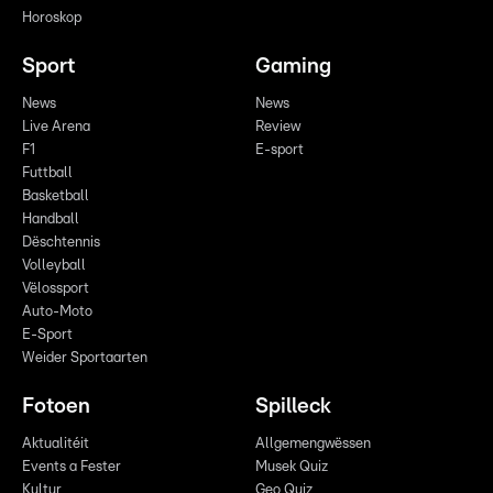
Horoskop
Sport
Gaming
News
News
Live Arena
Review
F1
E-sport
Futtball
Basketball
Handball
Dëschtennis
Volleyball
Vëlossport
Auto-Moto
E-Sport
Weider Sportaarten
Fotoen
Spilleck
Aktualitéit
Allgemengwëssen
Events a Fester
Musek Quiz
Kultur
Geo Quiz