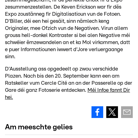
zesummenzestellen. De Keven Erickson war fir dës
Expo zoustänneg fir Digitalisatioun vun de Fotoen.
D'Biller, déi een hei gesäit, sinn nämlech keng
Originaler, mee Ofzich vun de Negativen. Virun allem
grouss hell-donkel Kontraster si bei alen Negative méi
schwéier ëmzewandelen an et ka Mol virkommen, datt
e puer Informatiounen iwwert d'Jore verluergaange
sinn.
D'Ausstellung ass opgedeelt op zwou verschidde
Plazen. Nach bis den 20. September kann een am
Ratskeller vum Cercle Cité an an der Passerelle op der
Gare déi ganz Fotoserie entdecken.
Méi Infoe fannt Dir
hei.
Am meeschte gelies