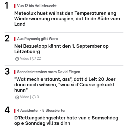
Vun 12 bis Hallefnuecht
Meteolux huet wéinst den Temperaturen eng
Wiederwarnung erausginn, dat fir de Süde vum
Land
Aus Payconiq gëtt Wero
Nei Bezuelapp kënnt den 1. September op
Lëtzebuerg
Video
22
Sonndesinterview mam David Fiegen
"Wat mech erstaunt, ass", datt d'Leit 20 Joer
dono nach wëssen, "wou si d'Course gekuckt
hunn"
Video
3
4 Accidenter - 8 Blesséierter
D'Rettungsdéngschter hate vun e Samschdeg
op e Sonndeg vill ze dinn