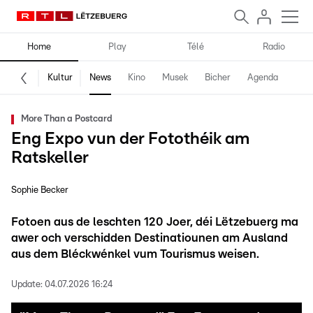
Home
Play
Télé
Radio
Kultur
News
Kino
Musek
Bicher
Agenda
More Than a Postcard
Eng Expo vun der Fotothéik am
Ratskeller
Sophie Becker
Fotoen aus de leschten 120 Joer, déi Lëtzebuerg ma
awer och verschidden Destinatiounen am Ausland
aus dem Bléckwénkel vum Tourismus weisen.
Update:
04.07.2026 16:24