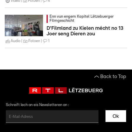
Video
Fotoen
4
Enn vun engem Kapitel Lëtzebuerger
Filmgeschicht
D'Filmland zu Kielen mécht no 13
Joer seng Dieren zou
Audio
Fotoen
1
Back to Top
Schreift Iech an eis Newsletteren an :
Ok