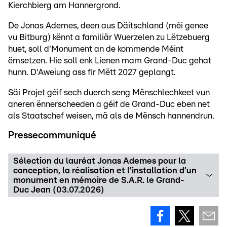
Kierchbierg am Hannergrond.
De Jonas Ademes, deen aus Däitschland (méi genee
vu Bitburg) kënnt a familiär Wuerzelen zu Lëtzebuerg
huet, soll d'Monument an de kommende Méint
ëmsetzen. Hie soll enk Lienen mam Grand-Duc gehat
hunn. D'Aweiung ass fir Mëtt 2027 geplangt.
Säi Projet géif sech duerch seng Mënschlechkeet vun
aneren ënnerscheeden a géif de Grand-Duc eben net
als Staatschef weisen, mä als de Mënsch hannendrun.
Pressecommuniqué
Sélection du lauréat Jonas Ademes pour la
conception, la réalisation et l’installation d’un
monument en mémoire de S.A.R. le Grand-
Duc Jean (03.07.2026)