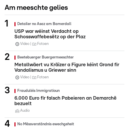
Am meeschte gelies
Detailer no Asaz am Bamerdall
USP war wéinst Verdacht op
Schosswaffebesëtz op der Plaz
Video
Fotoen
Beetebuerger Buergermeeschter
Metallwäert vu Kräizer a Figure kéint Grond fir
Vandalismus u Griewer sinn
Video
Fotoen
Frauduléis Immigratioun
6.000 Euro fir falsch Pabeieren an Demarchë
bezuelt
Audio
No Mëssverständnis ewechgeheit