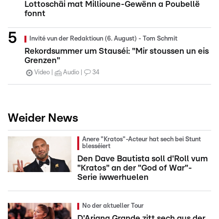
Lottoschäi mat Millioune-Gewënn a Poubellë
fonnt
Invité vun der Redaktioun (6. August) - Tom Schmit
Rekordsummer um Stauséi: "Mir stoussen un eis
Grenzen"
Video
Audio
34
Weider News
Anere "Kratos"-Acteur hat sech bei Stunt
blesséiert
Den Dave Bautista soll d'Roll vum
"Kratos" an der "God of War"-
Serie iwwerhuelen
No der aktueller Tour
D'Ariana Grande zitt sech aus der