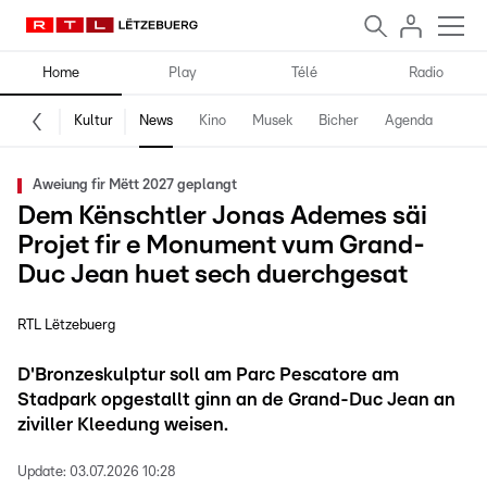
Home
Play
Télé
Radio
Kultur
News
Kino
Musek
Bicher
Agenda
Aweiung fir Mëtt 2027 geplangt
Dem Kënschtler Jonas Ademes säi
Projet fir e Monument vum Grand-
Duc Jean huet sech duerchgesat
RTL Lëtzebuerg
D'Bronzeskulptur soll am Parc Pescatore am
Stadpark opgestallt ginn an de Grand-Duc Jean an
ziviller Kleedung weisen.
Update:
03.07.2026 10:28