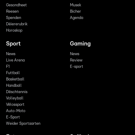
Gesondheet
Musek
Reesen
Bicher
Spenden
Agenda
Déiererubrik
Horoskop
Sport
Gaming
News
News
Live Arena
Review
F1
E-sport
Futtball
Basketball
Handball
Dëschtennis
Volleyball
Vëlossport
Auto-Moto
E-Sport
Weider Sportaarten