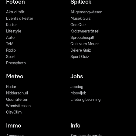
Fotoen
Spilleck
Aktualitéit
Allgemengwëssen
Events a Fester
Musek Quiz
Kultur
Geo Quiz
Lifestyle
Kräizwuerträtsel
Auto
Sproochespill
Télé
Quiz vum Mount
Radio
Déiere Quiz
Sport
Sport Quiz
Pressphoto
Meteo
Jobs
Radar
Jobdag
Nidderschléi
Moovijob
Quantitéiten
Lifelong Learning
Wandvitessen
CityClim
Immo
Info