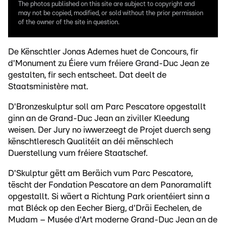
The photos published on this site are subject to copyright and
may not be copied, modified, or sold without the prior permission
of the owner of the site in question.
De Kënschtler Jonas Ademes huet de Concours, fir
d'Monument zu Éiere vum fréiere Grand-Duc Jean ze
gestalten, fir sech entscheet. Dat deelt de
Staatsministère mat.
D'Bronzeskulptur soll am Parc Pescatore opgestallt
ginn an de Grand-Duc Jean an ziviller Kleedung
weisen. Der Jury no iwwerzeegt de Projet duerch seng
kënschtleresch Qualitéit an déi mënschlech
Duerstellung vum fréiere Staatschef.
D'Skulptur gëtt am Beräich vum Parc Pescatore,
tëscht der Fondation Pescatore an dem Panoramalift
opgestallt. Si wäert a Richtung Park orientéiert sinn a
mat Bléck op den Eecher Bierg, d'Dräi Eechelen, de
Mudam – Musée d'Art moderne Grand-Duc Jean an de