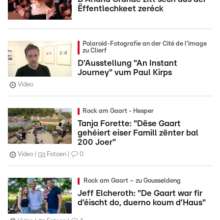
Ëffentlechkeet zeréck
Polaroid-Fotografie an der Cité de l'image
zu Clierf
D'Ausstellung "An Instant
Journey" vum Paul Kirps
Video
Rock am Gaart - Hesper
Tanja Forette: "Dëse Gaart
gehéiert eiser Famill zënter bal
200 Joer"
Video
Fotoen
0
Rock am Gaart – zu Gousseldeng
Jeff Elcheroth: "De Gaart war fir
d’éischt do, duerno koum d’Haus"