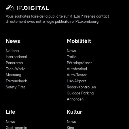
Vous souhaitez faire de la publicité sur RTL.lu ? Prenez contact
directement avec notre régie publicitaire IPLuxembourg
News
Mobilitéit
National
News
International
Trafic
Panorama
Pëtrolspräisser
Tech-World
Autofestival
Meenung
Auto-Tester
Faktencheck
Lux-Airport
Safety First
Radar-Kontrollen
Guidage Parking
Annoncen
Life
Kultur
News
News
Gastronomie
Kino