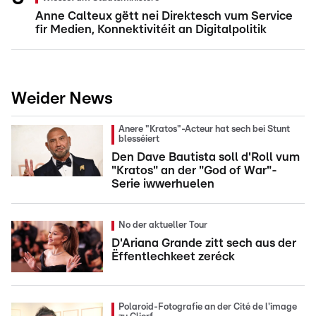
Anne Calteux gëtt nei Direktesch vum Service
fir Medien, Konnektivitéit an Digitalpolitik
Weider News
Anere "Kratos"-Acteur hat sech bei Stunt
blesséiert
Den Dave Bautista soll d'Roll vum
"Kratos" an der "God of War"-
Serie iwwerhuelen
No der aktueller Tour
D'Ariana Grande zitt sech aus der
Ëffentlechkeet zeréck
Polaroid-Fotografie an der Cité de l'image