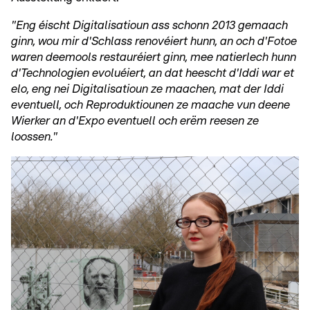
"Eng éischt Digitalisatioun ass schonn 2013 gemaach
ginn, wou mir d'Schlass renovéiert hunn, an och d'Fotoe
waren deemools restauréiert ginn, mee natierlech hunn
d'Technologien evoluéiert, an dat heescht d'Iddi war et
elo, eng nei Digitalisatioun ze maachen, mat der Iddi
eventuell, och Reproduktiounen ze maache vun deene
Wierker an d'Expo eventuell och erëm reesen ze
loossen."