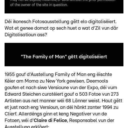
of the owner of the site in question.
Déi ikonesch Fotosausstellung gëtt elo digitaliséiert.
Wat et genee domat op sech huet a wat d'Zil vun där
Digitalisatioun ass?
"The Family of Man" gëtt digitaliséiert
1955 gouf d'Austellung Family of Man eng éischte
Kéier am Moma zu New York gewisen. Deemools
goufen et nach siwe Versioune vun der Expo, déi vum
Edward Steichen curatéiert gouf a 503 Fotoe vun 273
Artisten aus net manner wéi 68 Länner weist. Haut gëtt
et just nach eng Versioun, an déi hänkt zanter 1994 zu
Clierf. Allerdéngs ginn et keng Negativer vun de
Fotoen, wéi d'
Claire di Felice
, Responsabel vun der
Ausstellung erkläert: