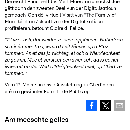
Déi éischt Phas leeft bis Mëtt Mäerz an d'nächst Joer
gëtt dann den zweeten Deel vun der Digitalisatioun
gemaach. Och déi virtuell Visitt vun "The Family of
Man" kéint an Zukunft vun der Digitalisatioun
profitéieren, betount Claire di Felice.
“Zil wier och, dat weider ze developpéieren. Natierlech
si mir ëmmer frou, wann d'Leit kënnen op d'Plaz
kommen. An et ass jo wichteg, et och a Wierklechkeet
ze gesinn. Mee et versteet een awer och, dass ee net
iwwerall an der Welt d'Méiglechkeet huet, op Clierf ze
kommen.
“
Vum 17. Mäerz un ass d'Ausstellung zu Clierf dann
erëm a gewinnter Form fir de Public op.
Am meeschte gelies