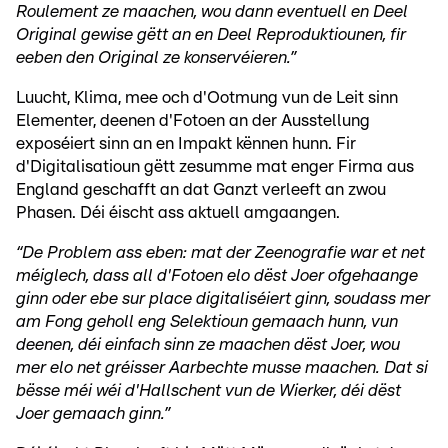
Roulement ze maachen, wou dann eventuell en Deel
Original gewise gëtt an en Deel Reproduktiounen, fir
eeben den Original ze konservéieren.”
Luucht, Klima, mee och d'Ootmung vun de Leit sinn
Elementer, deenen d'Fotoen an der Ausstellung
exposéiert sinn an en Impakt kënnen hunn. Fir
d'Digitalisatioun gëtt zesumme mat enger Firma aus
England geschafft an dat Ganzt verleeft an zwou
Phasen. Déi éischt ass aktuell amgaangen.
“De Problem ass eben: mat der Zeenografie war et net
méiglech, dass all d'Fotoen elo dëst Joer ofgehaange
ginn oder ebe sur place digitaliséiert ginn, soudass mer
am Fong geholl eng Selektioun gemaach hunn, vun
deenen, déi einfach sinn ze maachen dëst Joer, wou
mer elo net gréisser Aarbechte musse maachen. Dat si
bësse méi wéi d'Hallschent vun de Wierker, déi dëst
Joer gemaach ginn.”