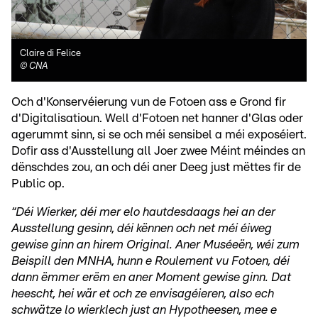
Claire di Felice
©
CNA
Och d'Konservéierung vun de Fotoen ass e Grond fir
d'Digitalisatioun. Well d'Fotoen net hanner d'Glas oder
agerummt sinn, si se och méi sensibel a méi exposéiert.
Dofir ass d'Ausstellung all Joer zwee Méint méindes an
dënschdes zou, an och déi aner Deeg just mëttes fir de
Public op.
“Déi Wierker, déi mer elo hautdesdaags hei an der
Ausstellung gesinn, déi kënnen och net méi éiweg
gewise ginn an hirem Original. Aner Muséeën, wéi zum
Beispill den MNHA, hunn e Roulement vu Fotoen, déi
dann ëmmer erëm en aner Moment gewise ginn. Dat
heescht, hei wär et och ze envisagéieren, also ech
schwätze lo wierklech just an Hypotheesen, mee e