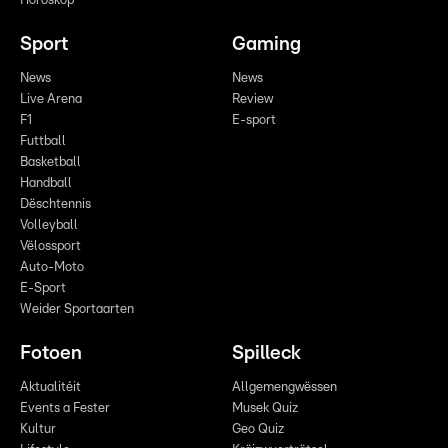
Horoskop
Sport
Gaming
News
News
Live Arena
Review
F1
E-sport
Futtball
Basketball
Handball
Dëschtennis
Volleyball
Vëlossport
Auto-Moto
E-Sport
Weider Sportaarten
Fotoen
Spilleck
Aktualitéit
Allgemengwëssen
Events a Fester
Musek Quiz
Kultur
Geo Quiz