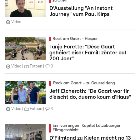
zu Clierf
D'Ausstellung "An Instant
Journey" vum Paul Kirps
Video
Rock am Gaart - Hesper
Tanja Forette: "Dëse Gaart
gehéiert eiser Famill zënter bal
200 Joer"
Video
Fotoen
0
Rock am Gaart – zu Gousseldeng
Jeff Elcheroth: "De Gaart war fir
d’éischt do, duerno koum d’Haus"
Video
Fotoen
4
Enn vun engem Kapitel Lëtzebuerger
Filmgeschicht
D'Filmland zu Kielen mécht no 13