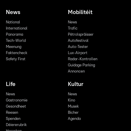
News
Mobilitéit
National
News
International
Trafic
Panorama
Pëtrolspräisser
Tech-World
Autofestival
Meenung
Auto-Tester
Faktencheck
Lux-Airport
Safety First
Radar-Kontrollen
Guidage Parking
Annoncen
Life
Kultur
News
News
Gastronomie
Kino
Gesondheet
Musek
Reesen
Bicher
Spenden
Agenda
Déiererubrik