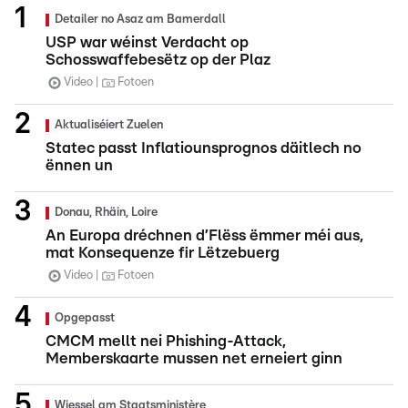
Detailer no Asaz am Bamerdall
USP war wéinst Verdacht op
Schosswaffebesëtz op der Plaz
Video
Fotoen
Aktualiséiert Zuelen
Statec passt Inflatiounsprognos däitlech no
ënnen un
Donau, Rhäin, Loire
An Europa dréchnen d’Flëss ëmmer méi aus,
mat Konsequenze fir Lëtzebuerg
Video
Fotoen
Opgepasst
CMCM mellt nei Phishing-Attack,
Memberskaarte mussen net erneiert ginn
Wiessel am Staatsministère