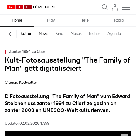
Home
Play
Télé
Radio
Kultur
News
Kino
Musek
Bicher
Agenda
Zanter 1994 zu Clierf
Kult-Fotosausstellung "The Family of
Man" gëtt digitaliséiert
Claudia Kollwelter
D'Fotoausstellung "The Family of Man" vum Edward
Steichen ass zanter 1994 zu Clierf ze gesinn an
zanter 2003 en UNESCO-Weltkulturierwen.
Update:
02.02.2026 17:59