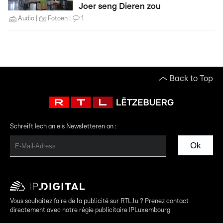
Joer seng Dieren zou
Audio
Fotoen
1
Back to Top
Schreift Iech an eis Newsletteren an :
Ok
Vous souhaitez faire de la publicité sur RTL.lu ? Prenez contact
directement avec notre régie publicitaire IPLuxembourg