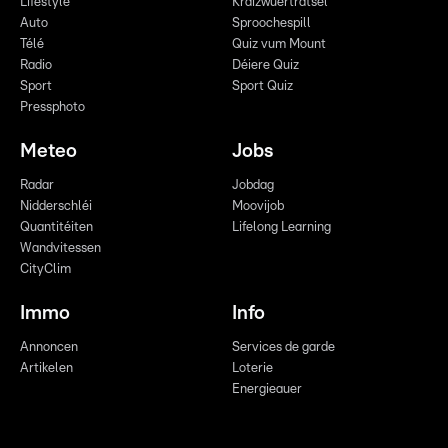
Lifestyle
Kräizwuerträtsel
Auto
Sproochespill
Télé
Quiz vum Mount
Radio
Déiere Quiz
Sport
Sport Quiz
Pressphoto
Meteo
Jobs
Radar
Jobdag
Nidderschléi
Moovijob
Quantitéiten
Lifelong Learning
Wandvitessen
CityClim
Immo
Info
Annoncen
Services de garde
Artikelen
Loterie
Energieauer