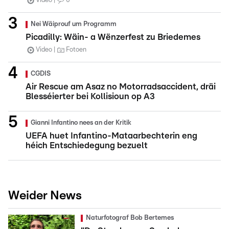
Video
0
Nei Wäiprouf um Programm
Picadilly: Wäin- a Wënzerfest zu Briedemes
Video
Fotoen
CGDIS
Air Rescue am Asaz no Motorradsaccident, dräi
Blesséierter bei Kollisioun op A3
Gianni Infantino nees an der Kritik
UEFA huet Infantino-Mataarbechterin eng
héich Entschiedegung bezuelt
Weider News
Naturfotograf Bob Bertemes