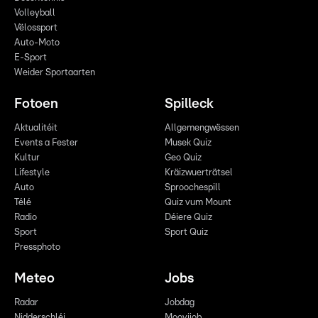
Volleyball
Vëlossport
Auto-Moto
E-Sport
Weider Sportaarten
Fotoen
Spilleck
Aktualitéit
Allgemengwëssen
Events a Fester
Musek Quiz
Kultur
Geo Quiz
Lifestyle
Kräizwuerträtsel
Auto
Sproochespill
Télé
Quiz vum Mount
Radio
Déiere Quiz
Sport
Sport Quiz
Pressphoto
Meteo
Jobs
Radar
Jobdag
Nidderschléi
Moovijob