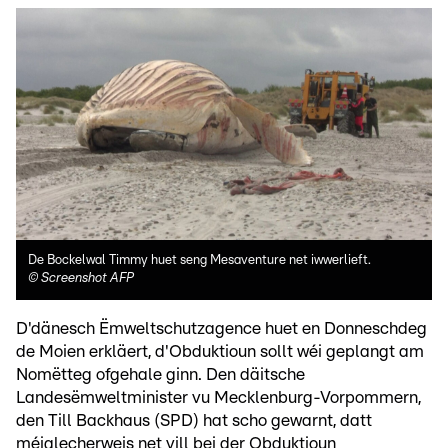
De Bockelwal Timmy huet seng Mesaventure net iwwerlieft.
©
Screenshot AFP
D'dänesch Ëmweltschutzagence huet en Donneschdeg
de Moien erkläert, d'Obduktioun sollt wéi geplangt am
Nomëtteg ofgehale ginn. Den däitsche
Landesëmweltminister vu Mecklenburg-Vorpommern,
den Till Backhaus (SPD) hat scho gewarnt, datt
méiglecherweis net vill bei der Obduktioun