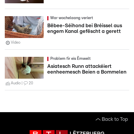
War wochelaang veriert
Bëbee-Séihond bei Bréissel aus
engem Kanal gefëscht a gerett
Video
Problem fir eis Ëmwelt
Asiatesch Runn attackéiert
eenheemesch Beien a Bommelen
Audio
20
Back to Top