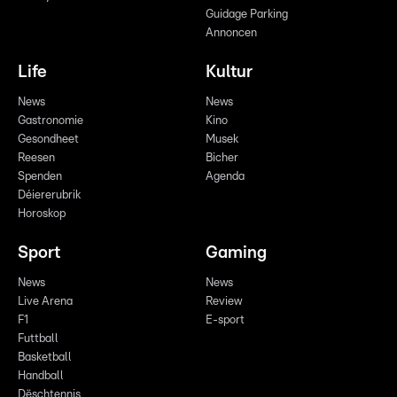
Guidage Parking
Annoncen
Life
Kultur
News
News
Gastronomie
Kino
Gesondheet
Musek
Reesen
Bicher
Spenden
Agenda
Déiererubrik
Horoskop
Sport
Gaming
News
News
Live Arena
Review
F1
E-sport
Futtball
Basketball
Handball
Dëschtennis