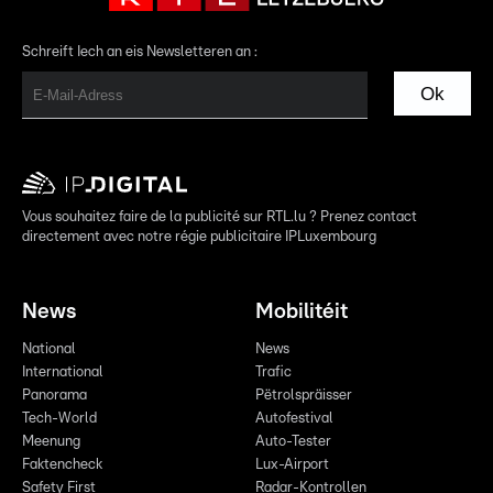
Schreift Iech an eis Newsletteren an :
Ok
Vous souhaitez faire de la publicité sur RTL.lu ? Prenez contact
directement avec notre régie publicitaire IPLuxembourg
News
Mobilitéit
National
News
International
Trafic
Panorama
Pëtrolspräisser
Tech-World
Autofestival
Meenung
Auto-Tester
Faktencheck
Lux-Airport
Safety First
Radar-Kontrollen