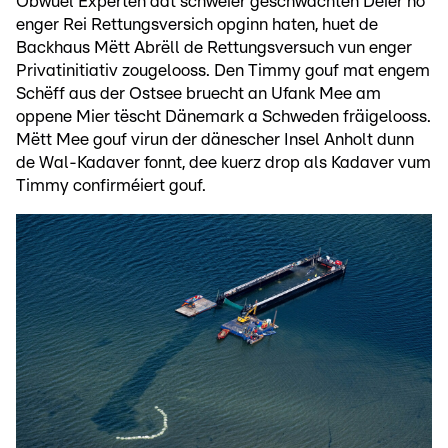
Obwuel Experten dat schwéier geschwächten Déier no
enger Rei Rettungsversich opginn haten, huet de
Backhaus Mëtt Abrëll de Rettungsversuch vun enger
Privatinitiativ zougelooss. Den Timmy gouf mat engem
Schëff aus der Ostsee bruecht an Ufank Mee am
oppene Mier tëscht Dänemark a Schweden fräigelooss.
Mëtt Mee gouf virun der dänescher Insel Anholt dunn
de Wal-Kadaver fonnt, dee kuerz drop als Kadaver vum
Timmy confirméiert gouf.