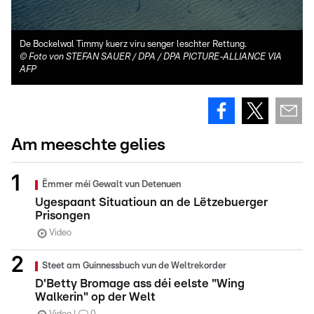
De Bockelwal Timmy kuerz viru senger leschter Rettung.
©
Foto von STEFAN SAUER / DPA / DPA PICTURE-ALLIANCE VIA
AFP
Am meeschte gelies
Ëmmer méi Gewalt vun Detenuen
Ugespaant Situatioun an de Lëtzebuerger
Prisongen
Video
Steet am Guinnessbuch vun de Weltrekorder
D'Betty Bromage ass déi eelste "Wing
Walkerin" op der Welt