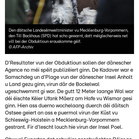
Den däitsche Landesëmweltminister vu Mecklenburg-Vorpommern,
den Till Backhaus (SPD) hat scho gewarnt, datt méiglecherweis net
vill bei der Obduktioun erauskomme géif.
©
AFP-Archiv
D'Resultater vun der Obduktioun sollen der dänescher
Agence no méi spéit publizéiert ginn. De Kadaver war e
Samschdeg un d'Plage vun der dänescher Insel Anholt
u Land gezu ginn, virun där de Bockelwal
ugeschwemmt gi war. De gutt 12 Meter laange Wal war
déi éischte Kéier Ufank Mäerz am Hafe vu Wismar gesi
ginn. Hien ass duerno wochelaang duerch déi däitsch
Ostsee geiert an ass e puermol virun der Küst vu
Schleswig-Holstein a Mecklenburg-Vorpommern
gestrant. Fir d'lescht louch hie virun der Insel Poel.