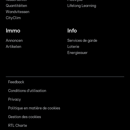
Quantitéiten
Lifelong Learning
Wandvitessen
CityClim
Immo
Info
Annoncen
Services de garde
Artikelen
Loterie
Energieauer
Feedback
Conditions d'utilisation
Privacy
Politique en matière de cookies
Gestion des cookies
RTL Charte