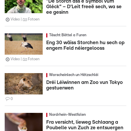
"De Storch ass e Symbol vum
Gléck" – D'Leit freeë sech, wa se
ee gesinn
Video
Fotoen
Tëscht Bëttel a Furen
Eng 30 wäiss Storchen hu sech op
engem Feld néiergelooss
Video
Fotoen
Warscheinlech un Hëtzschléi
Dréi Léiwinnen am Zoo vun Tokyo
gestuerwen
0
Nordrhein-Westfalen
Fra versicht, lieweg Schlaang a
Poubelle vun Zuch ze entsuergen