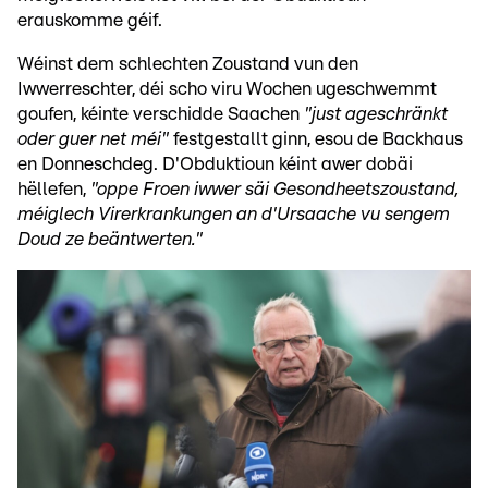
erauskomme géif.
Wéinst dem schlechten Zoustand vun den
Iwwerreschter, déi scho viru Wochen ugeschwemmt
goufen, kéinte verschidde Saachen
"just ageschränkt
oder guer net méi"
festgestallt ginn, esou de Backhaus
en Donneschdeg. D'Obduktioun kéint awer dobäi
hëllefen,
"oppe Froen iwwer säi Gesondheetszoustand,
méiglech Virerkrankungen an d'Ursaache vu sengem
Doud ze beäntwerten."