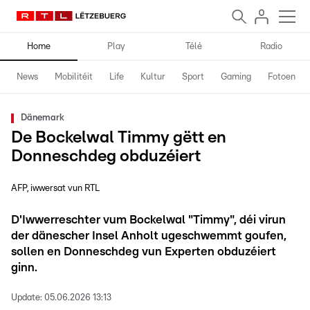
Home
Play
Télé
Radio
News
Mobilitéit
Life
Kultur
Sport
Gaming
Fotoen
Dänemark
De Bockelwal Timmy gëtt en
Donneschdeg obduzéiert
AFP, iwwersat vun RTL
D'Iwwerreschter vum Bockelwal "Timmy", déi virun
der dänescher Insel Anholt ugeschwemmt goufen,
sollen en Donneschdeg vun Experten obduzéiert
ginn.
Update:
05.06.2026 13:13