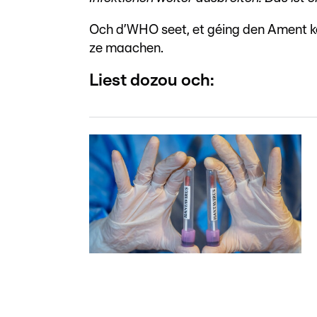
Och d’WHO seet, et géing den Ament k
ze maachen.
Liest dozou och: