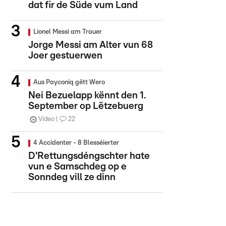
dat fir de Süde vum Land
Lionel Messi am Trauer
Jorge Messi am Alter vun 68
Joer gestuerwen
Aus Payconiq gëtt Wero
Nei Bezuelapp kënnt den 1.
September op Lëtzebuerg
Video
22
4 Accidenter - 8 Blesséierter
D'Rettungsdéngschter hate
vun e Samschdeg op e
Sonndeg vill ze dinn