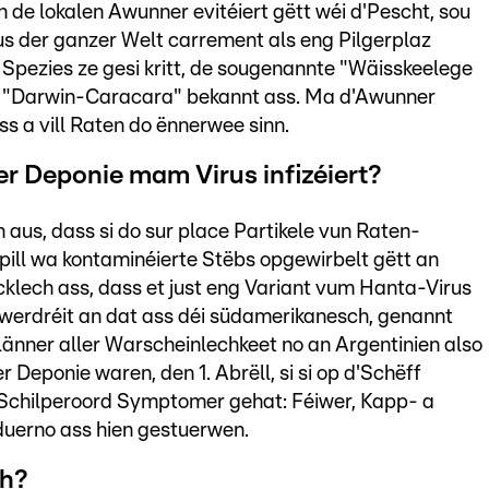
n de lokalen Awunner evitéiert gëtt wéi d'Pescht, sou
us der ganzer Welt carrement als eng Pilgerplaz
 Spezies ze gesi kritt, de sougenannte "Wäisskeelege
 "Darwin-Caracara" bekannt ass. Ma d'Awunner
ss a vill Raten do ënnerwee sinn.
er Deponie mam Virus infizéiert?
 aus, dass si do sur place Partikele vun Raten-
ill wa kontaminéierte Stëbs opgewirbelt gëtt an
klech ass, dass et just eng Variant vum Hanta-Virus
werdréit an dat ass déi südamerikanesch, genannt
länner aller Warscheinlechkeet no an Argentinien also
 Deponie waren, den 1. Abrëll, si si op d'Schëff
 Schilperoord Symptomer gehat: Féiwer, Kapp- a
duerno ass hien gestuerwen.
ch?