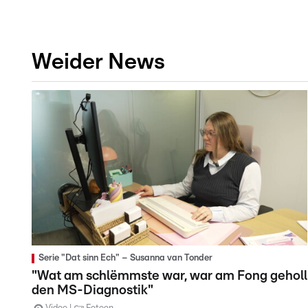
Weider News
Serie "Dat sinn Ech" – Susanna van Tonder
"Wat am schlëmmste war, war am Fong geholl
den MS-Diagnostik"