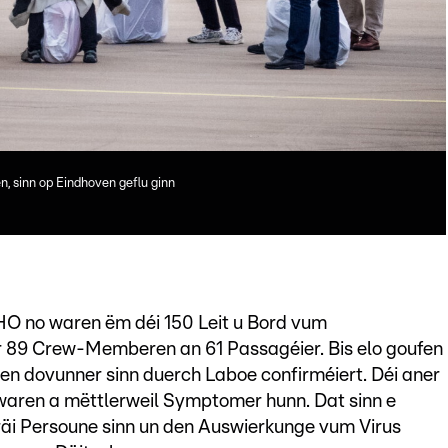
, sinn op Eindhoven geflu ginn
O no waren ëm déi 150 Leit u Bord vum
r 89 Crew-Memberen an 61 Passagéier. Bis elo goufen
en dovunner sinn duerch Laboe confirméiert. Déi aner
 waren a mëttlerweil Symptomer hunn. Dat sinn e
räi Persoune sinn un den Auswierkunge vum Virus