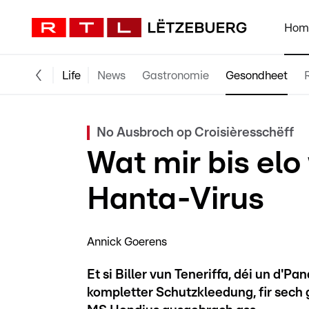
Hom
Life
News
Gastronomie
Gesondheet
No Ausbroch op Croisièresschëff
Wat mir bis el
Hanta-Virus
Annick Goerens
Et si Biller vun Teneriffa, déi un d'
kompletter Schutzkleedung, fir sech g