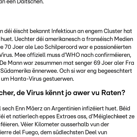
an een Däitschen.
en déi éischt bekannt Infektioun an engem Cluster hat
 huet. Uechter déi amerikanesch a franséisch Medien
e 70 Joer ale Leo Schilperoord war e passionéierten
Virus. Mee offiziell muss d'WHO nach confirméieren,
s. De Mann war zesummen mat senger 69 Joer aler Fra
 Südamerika ënnerwee. Och si war eng begeeschtert
ch um Hanta-Virus gestuerwen.
her, de Virus kënnt jo awer vu Raten?
sech Enn Mäerz an Argentinien infizéiert huet. Béid
 déi et natierlech eppes Extraes ass, d'Méiglechkeet ze
aféieren. Véier Kilometer ausserhalb vun der
ierre del Fuego, dem südlechsten Deel vun