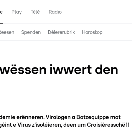
e
Play
Télé
Radio
Reesen
Spenden
Déiererubrik
Horoskop
o wëssen iwwert den
Pandemie erënneren. Virologen a Botzequippe mat
éint e Virus z'isoléieren, deen um Croisièresschëff