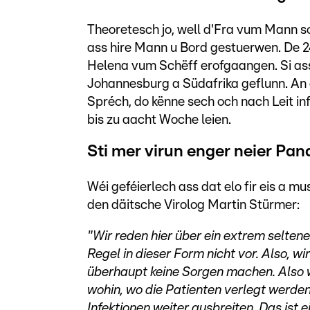
Theoretesch jo, well d'Fra vum Mann 
ass hire Mann u Bord gestuerwen. De 24
Helena vum Schëff erofgaangen. Si as
Johannesburg a Südafrika geflunn. An
Spréch, do kënne sech och nach Leit inf
bis zu aacht Woche leien.
Sti mer virun enger neier Pa
Wéi geféierlech ass dat elo fir eis a
den däitsche Virolog Martin Stürmer:
"Wir reden hier über ein extrem selten
Regel in dieser Form nicht vor. Also, w
überhaupt keine Sorgen machen. Also we
wohin, wo die Patienten verlegt werden
Infektionen weiter ausbreiten. Das ist ei