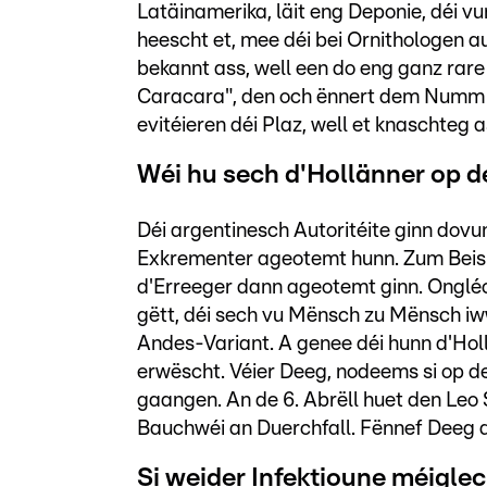
Latäinamerika, läit eng Deponie, déi vu
heescht et, mee déi bei Ornithologen a
bekannt ass, well een do eng ganz rare
Caracara", den och ënnert dem Numm
evitéieren déi Plaz, well et knaschteg a
Wéi hu sech d'Hollänner op d
Déi argentinesch Autoritéite ginn dovun
Exkrementer ageotemt hunn. Zum Beisp
d'Erreeger dann ageotemt ginn. Ongléc
gëtt, déi sech vu Mënsch zu Mënsch iw
Andes-Variant. A genee déi hunn d'Hol
erwëscht. Véier Deeg, nodeems si op der
gaangen. An de 6. Abrëll huet den Leo
Bauchwéi an Duerchfall. Fënnef Deeg 
Si weider Infektioune méigle