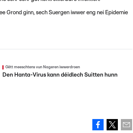
ee Grond ginn, sech Suergen iwwer eng nei Epidemie
Gëtt meeschtens vun Nageren iwwerdroen
Den Hanta-Virus kann déidlech Suitten hunn