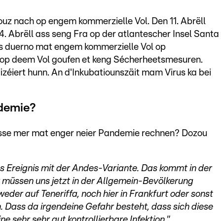
souz nach op engem kommerzielle Vol. Den
11. Abrëll
. Abrëll ass seng Fra op der atlantescher Insel Santa
s duerno mat engem kommerzielle Vol op
 op deem Vol goufen et keng Sécherheetsmesuren.
izéiert hunn. An d'Inkubatiounszäit mam Virus ka bei
ndemie?
 musse mer mat enger neier Pandemie rechnen? Dozou
es Ereignis mit der Andes-Variante. Das kommt in der
ir müssen uns jetzt in der Allgemein-Bevölkerung
der auf Teneriffa, noch hier in Frankfurt oder sonst
. Dass da irgendeine Gefahr besteht, dass sich diese
ne sehr sehr gut kontrollierbare Infektion."