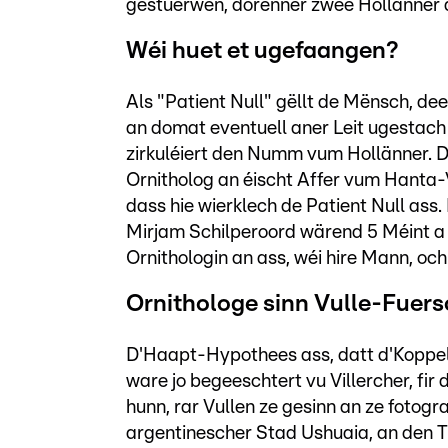
gestuerwen, dorënner zwee Hollänner 
Wéi huet et ugefaangen?
Als "Patient Null" gëllt de Mënsch, de
an domat eventuell aner Leit ugestach
zirkuléiert den Numm vum Hollänner. D
Ornitholog an éischt Affer vum Hanta-
dass hie wierklech de Patient Null as
Mirjam Schilperoord wärend 5 Méint a
Ornithologin an ass, wéi hire Mann, o
Ornithologe sinn Vulle-Fuersc
D'Haapt-Hypothees ass, datt d'Koppel 
ware jo begeeschtert vu Villercher, fir
hunn, rar Vullen ze gesinn an ze fotogr
argentinescher Stad Ushuaia, an den T