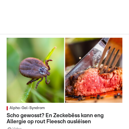
Alpha-Gal-Syndrom
Scho gewosst? En Zeckebëss kann eng
Allergie op rout Fleesch ausléisen