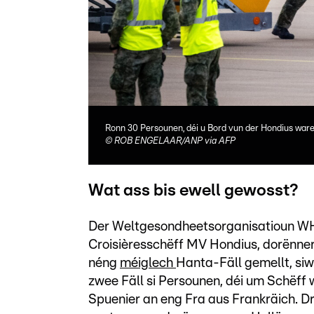
Ronn 30 Persounen, déi u Bord vun der Hondius waren
©
ROB ENGELAAR/ANP via AFP
Wat ass bis ewell gewosst?
Der Weltgesondheetsorganisatioun WH
Croisièresschëff MV Hondius, dorënne
néng
méiglech
Hanta-Fäll gemellt, siw
zwee Fäll si Persounen, déi um Schëff
Spuenier an eng Fra aus Frankräich. D