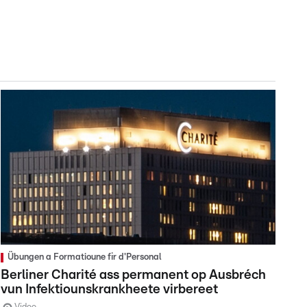
Übungen a Formatioune fir d'Personal
Berliner Charité ass permanent op Ausbréch
vun Infektiounskrankheete virbereet