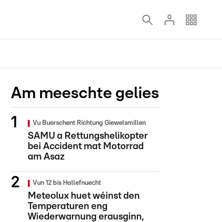
Am meeschte gelies
Vu Buerschent Richtung Giewelsmillen
SAMU a Rettungshelikopter
bei Accident mat Motorrad
am Asaz
Vun 12 bis Hallefnuecht
Meteolux huet wéinst den
Temperaturen eng
Wiederwarnung erausginn,