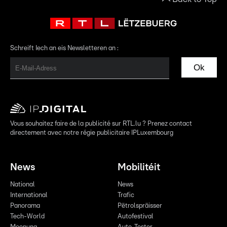
Schreift Iech an eis Newsletteren an :
Ok
Vous souhaitez faire de la publicité sur RTL.lu ? Prenez contact
directement avec notre régie publicitaire IPLuxembourg
News
Mobilitéit
National
News
International
Trafic
Panorama
Pëtrolspräisser
Tech-World
Autofestival