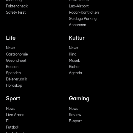
Meenung
Auto-Tester
Faktencheck
Lux-Airport
Safety First
Radar-Kontrollen
Guidage Parking
Annoncen
Life
Kultur
News
News
Gastronomie
Kino
Gesondheet
Musek
Reesen
Bicher
Spenden
Agenda
Déiererubrik
Horoskop
Sport
Gaming
News
News
Live Arena
Review
F1
E-sport
Futtball