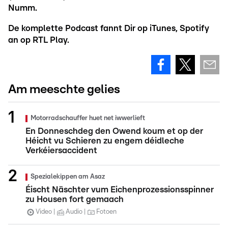
Numm.
De komplette Podcast fannt Dir op iTunes, Spotify
an op RTL Play.
Am meeschte gelies
Motorradschauffer huet net iwwerlieft
En Donneschdeg den Owend koum et op der
Héicht vu Schieren zu engem déidleche
Verkéiersaccident
Spezialekippen am Asaz
Éischt Näschter vum Eichenprozessionsspinner
zu Housen fort gemaach
Video
Audio
Fotoen