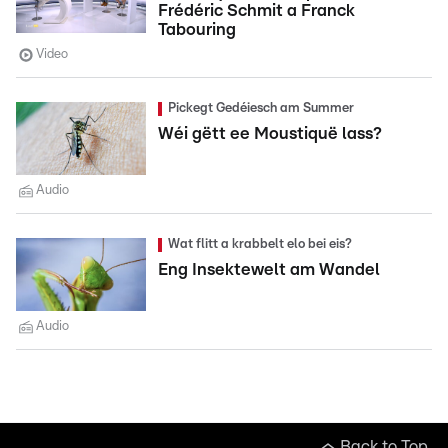
Frédéric Schmit a Franck
Tabouring
Video
Pickegt Gedéiesch am Summer
Wéi gëtt ee Moustiquë lass?
Audio
Wat flitt a krabbelt elo bei eis?
Eng Insektewelt am Wandel
Audio
Back to Top