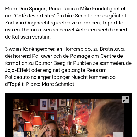
Mam Dan Spogen, Raoul Roos a Mike Fandel geet et
am 'Café des artistes' ëm hire Sënn fir eppes géint all
Zort vun Ongerechtegkeeten ze maachen, Tripartite
ass en Thema a wéi déi eenzel Acteuren sech hannert
de Kulissen verstinn.
3 wäiss Kanéngercher, en Horrorspidol zu Bratislava,
déi horrend Pai awer och de Passage am Centre de
formation zu Colmar Bierg fir Punkten ze sammelen, de
Jojo-Effekt oder eng net geplangte Rees am
Policeauto no enger laanger Nuecht kommen op
d'Tapéit. Piano: Marc Schmidt