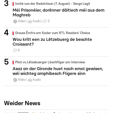
Invité vun der Redaktioun (7. August) - Serge Legil
Méi Prisonéier, dorënner däitlech méi aus dem
Maghreb
Video
Audio
3
Grouss Ëmfro am Kader vum RTL Readers' Choice
Wou kritt een zu Lëtzebuerg de beschte
Croissant?
9
Pilot vu Lëtzebuerger Läschfliger am Interview
Asaz an der Gironde huet nach emol gewisen,
wéi wichteg amphibesch Fligere sinn
Video
Audio
Weider News