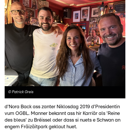
©
Patrick Greis
d'Nora Back ass zanter Niklosdag 2019 d'Presidentin
vum OGBL. Manner bekannt ass hir Karriär als 'Reine
des bleus' zu Bréissel oder dass si nuets e Schwan an
engem Fräizäitpark geklaut huet.