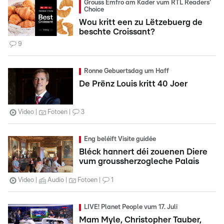
Grouss Ëmfro am Kader vum RTL Readers'
Choice
Wou kritt een zu Lëtzebuerg de
beschte Croissant?
9
Ronne Gebuertsdag um Haff
De Prënz Louis kritt 40 Joer
Video
Fotoen
3
Eng beléift Visite guidée
Bléck hannert déi zouenen Diere
vum groussherzogleche Palais
Video
Audio
Fotoen
1
LIVE! Planet People vum 17. Juli
Mam Myle, Christopher Tauber,