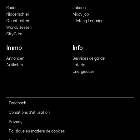
Radar
Jobdag
Nidderschléi
Moovijob
Quantitéiten
Lifelong Learning
Wandvitessen
CityClim
Immo
Info
Annoncen
Services de garde
Artikelen
Loterie
Energieauer
Feedback
Conditions d'utilisation
Privacy
Politique en matière de cookies