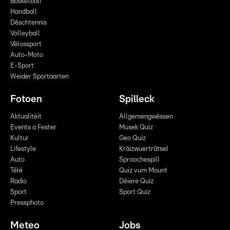
Basketball
Handball
Dëschtennis
Volleyball
Vëlossport
Auto-Moto
E-Sport
Weider Sportaarten
Fotoen
Spilleck
Aktualitéit
Allgemengwëssen
Events a Fester
Musek Quiz
Kultur
Geo Quiz
Lifestyle
Kräizwuerträtsel
Auto
Sproochespill
Télé
Quiz vum Mount
Radio
Déiere Quiz
Sport
Sport Quiz
Pressphoto
Meteo
Jobs