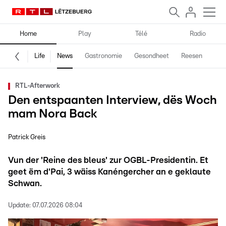
Home
Play
Télé
Radio
Life
News
Gastronomie
Gesondheet
Reesen
Spe
RTL-Afterwork
Den entspaanten Interview, dës Woch
mam Nora Back
Patrick Greis
Vun der 'Reine des bleus' zur OGBL-Presidentin. Et
geet ëm d'Pai, 3 wäiss Kanéngercher an e geklaute
Schwan.
Update:
07.07.2026 08:04