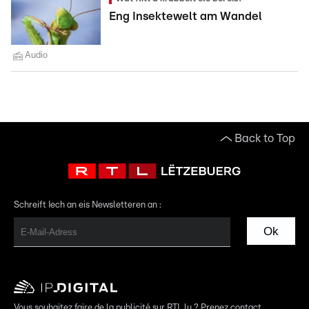
Eng Insektewelt am Wandel
Audio
Back to Top
Schreift Iech an eis Newsletteren an :
Ok
Vous souhaitez faire de la publicité sur RTL.lu ? Prenez contact