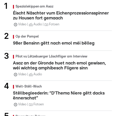
Spezialekippen am Asaz
Éischt Näschter vum Eichenprozessionsspinner
zu Housen fort gemaach
Video
Audio
Fotoen
Op der Pompel
98er Bensinn gëtt nach emol méi bëlleg
Pilot vu Lëtzebuerger Läschfliger am Interview
Asaz an der Gironde huet nach emol gewisen,
wéi wichteg amphibesch Fligere sinn
Video
Audio
Welt-Stëll-Woch
Stëllbegleederin: “D’Thema Niere gëtt dacks
ënnerschat”
Video
Fotoen