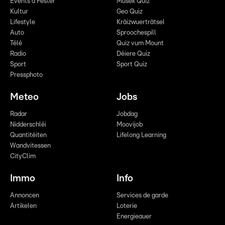
Events a Fester
Musek Quiz
Kultur
Geo Quiz
Lifestyle
Kräizwuerträtsel
Auto
Sproochespill
Télé
Quiz vum Mount
Radio
Déiere Quiz
Sport
Sport Quiz
Pressphoto
Meteo
Jobs
Radar
Jobdag
Nidderschléi
Moovijob
Quantitéiten
Lifelong Learning
Wandvitessen
CityClim
Immo
Info
Annoncen
Services de garde
Artikelen
Loterie
Energieauer