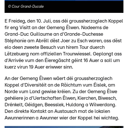
©
Cour Grand-Ducale
E Freideg, den 10. Juli, ass déi groussherzoglech Koppel
fir eng Visitt an der Gemeng Ëlwen. Nodeems de
Grand-Duc Guillaume an d'Grande-Duchesse
Stéphanie am Abrëll dëst Joer zu Esch waren, ass dëst
elo deen zweete Besuch vun hirem Tour duerch
Lëtzebuerg nom offiziellen Trounwiessel. Geplangt ass
d'Arrivée vum den Éieregäscht géint 16 Auer a soll um
kuerz virun 19 Auer eriwwer sinn.
An der Gemeng Ëlwen wäert déi groussherzoglech
Koppel d'Diversitéit an de Räichtum vum Éislek, am
Norde vum Land gewise kréien. Zu der Gemeng Ëlwe
gehéiere jo d'Uertschaften Ëlwen, Kierchen, Biwesch,
Drénkelt, Géidgen, Beesslek, Huldang a Wilwerdang.
Den direkte Kontakt an Austausch mat de lokalen
Awunnerinnen a Awunner wier der Koppel hei wichteg.