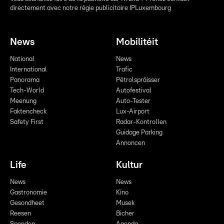
directement avec notre régie publicitaire IPLuxembourg
News
Mobilitéit
National
News
International
Trafic
Panorama
Pëtrolspräisser
Tech-World
Autofestival
Meenung
Auto-Tester
Faktencheck
Lux-Airport
Safety First
Radar-Kontrollen
Guidage Parking
Annoncen
Life
Kultur
News
News
Gastronomie
Kino
Gesondheet
Musek
Reesen
Bicher