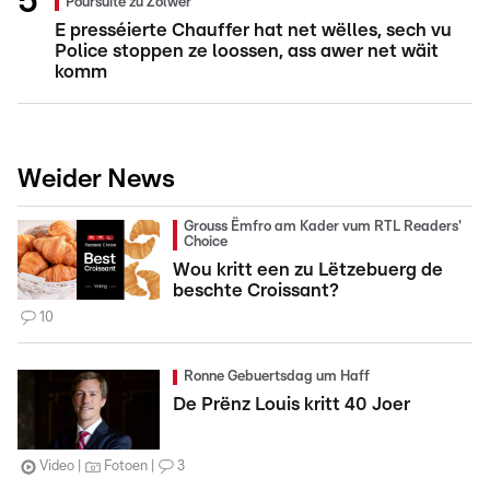
Poursuite zu Zolwer
E presséierte Chauffer hat net wëlles, sech vu
Police stoppen ze loossen, ass awer net wäit
komm
Weider News
Grouss Ëmfro am Kader vum RTL Readers'
Choice
Wou kritt een zu Lëtzebuerg de
beschte Croissant?
10
Ronne Gebuertsdag um Haff
De Prënz Louis kritt 40 Joer
Video
Fotoen
3