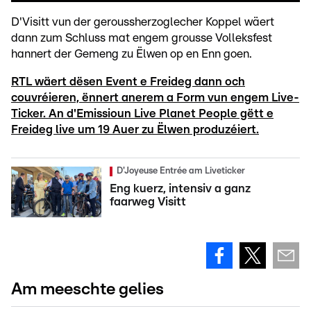
D'Visitt vun der geroussherzoglecher Koppel wäert
dann zum Schluss mat engem grousse Volleksfest
hannert der Gemeng zu Ëlwen op en Enn goen.
RTL wäert dësen Event e Freideg dann och
couvréieren, ënnert anerem a Form vun engem Live-
Ticker. An d'Emissioun Live Planet People gëtt e
Freideg live um 19 Auer zu Ëlwen produzéiert.
D'Joyeuse Entrée am Liveticker
Eng kuerz, intensiv a ganz
faarweg Visitt
Am meeschte gelies