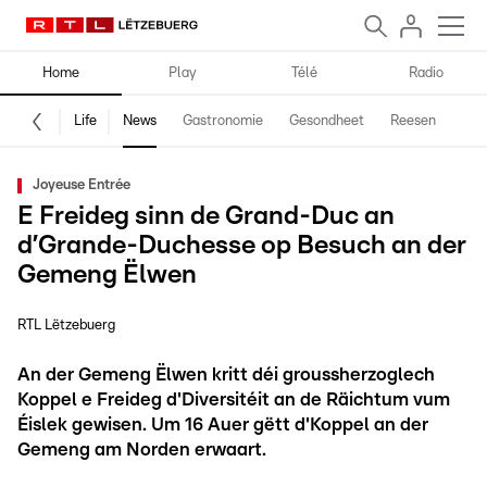
Home
Play
Télé
Radio
Life
News
Gastronomie
Gesondheet
Reesen
Spe
Joyeuse Entrée
E Freideg sinn de Grand-Duc an
d’Grande-Duchesse op Besuch an der
Gemeng Ëlwen
RTL Lëtzebuerg
An der Gemeng Ëlwen kritt déi groussherzoglech
Koppel e Freideg d'Diversitéit an de Räichtum vum
Éislek gewisen. Um 16 Auer gëtt d'Koppel an der
Gemeng am Norden erwaart.