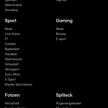
Spenden
Agenda
Déiererubrik
Horoskop
Sport
Gaming
News
News
Live Arena
Review
F1
E-sport
Futtball
Basketball
Handball
Dëschtennis
Volleyball
Vëlossport
Auto-Moto
E-Sport
Weider Sportaarten
Fotoen
Spilleck
Aktualitéit
Allgemengwëssen