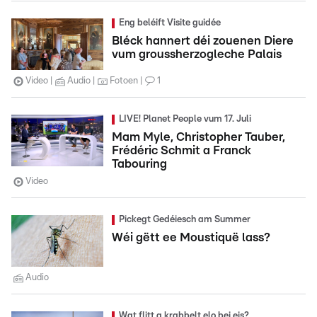
Eng beléift Visite guidée
Bléck hannert déi zouenen Diere
vum groussherzogleche Palais
Video
Audio
Fotoen
1
LIVE! Planet People vum 17. Juli
Mam Myle, Christopher Tauber,
Frédéric Schmit a Franck
Tabouring
Video
Pickegt Gedéiesch am Summer
Wéi gëtt ee Moustiquë lass?
Audio
Wat flitt a krabbelt elo bei eis?