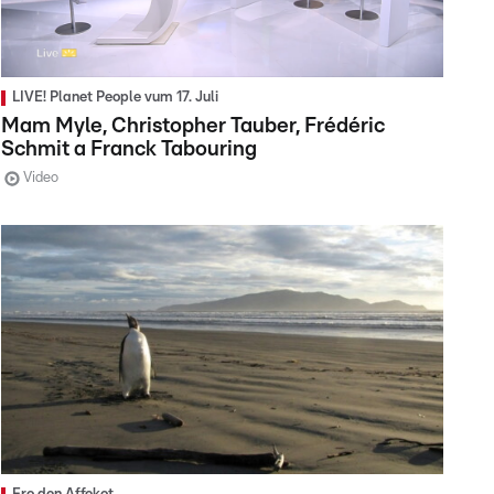
LIVE! Planet People vum 17. Juli
Mam Myle, Christopher Tauber, Frédéric
Schmit a Franck Tabouring
Video