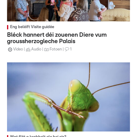
Eng beléift Visite guidée
Bléck hannert déi zouenen Diere vum
groussherzogleche Palais
Video
Audio
Fotoen
1