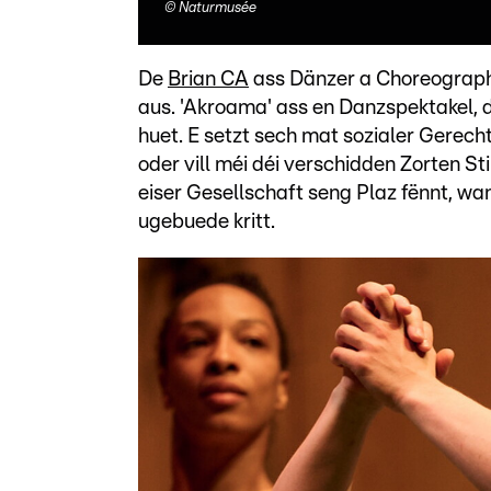
©
Naturmusée
De
Brian CA
ass Dänzer a Choreograp
aus. 'Akroama' ass en Danzspektakel,
huet. E setzt sech mat sozialer Gerec
oder vill méi déi verschidden Zorten Sti
eiser Gesellschaft seng Plaz fënnt, w
ugebuede kritt.