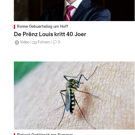
Ronne Gebuertsdag um Haff
De Prënz Louis kritt 40 Joer
Video
Fotoen
3