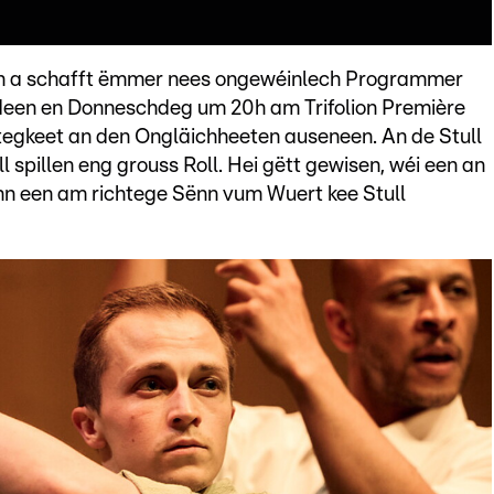
h a schafft ëmmer nees ongewéinlech Programmer
 deen en Donneschdeg um 20h am Trifolion Première
htegkeet an den Ongläichheeten auseneen. An de Stull
ll spillen eng grouss Roll. Hei gëtt gewisen, wéi een an
ann een am richtege Sënn vum Wuert kee Stull