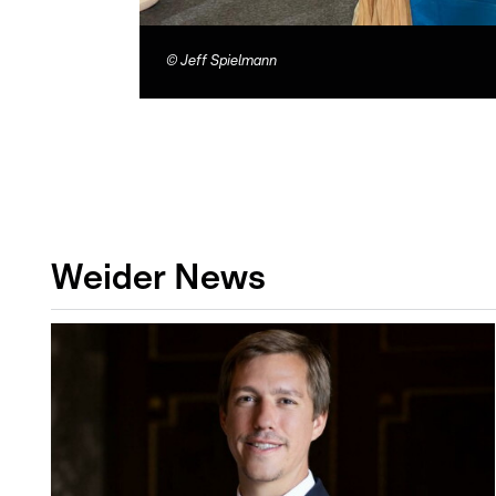
©
Jeff Spielmann
Weider News