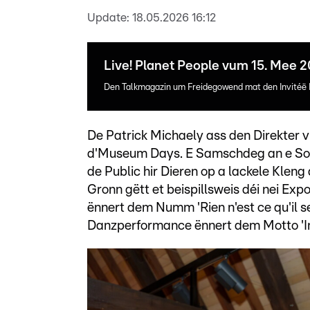
Update:
18.05.2026 16:12
Live! Planet People vum 15. Mee 
Den Talkmagazin um Freidegowend mat den Invitéë P
De Patrick Michaely ass den Direkter
d'Museum Days. E Samschdeg an e So
de Public hir Dieren op a lackele Kle
Gronn gëtt et beispillsweis déi nei E
ënnert dem Numm 'Rien n'est ce qu'il se
Danzperformance ënnert dem Motto 'In