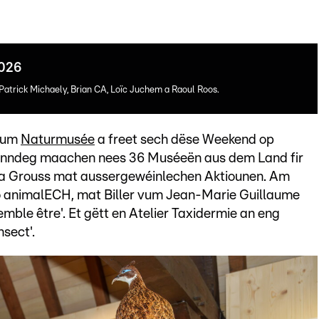
2026
atrick Michaely, Brian CA, Loïc Juchem a Raoul Roos.
 vum
Naturmusée
a freet sech dëse Weekend op
nndeg maachen nees 36 Muséeën aus dem Land fir
ng a Grouss mat aussergewéinlechen Aktiounen. Am
xpo animalECH, mat Biller vum Jean-Marie Guillaume
mble être'. Et gëtt en Atelier Taxidermie an eng
sect'.