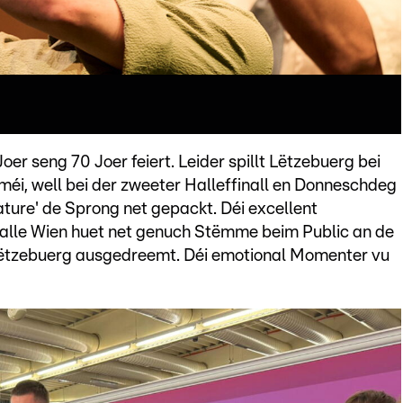
Joer seng 70 Joer feiert. Leider spillt Lëtzebuerg bei
méi, well bei der zweeter Halleffinall en Donneschdeg
ure' de Sprong net gepackt. Déi excellent
alle Wien huet net genuch Stëmme beim Public an de
 Lëtzebuerg ausgedreemt. Déi emotional Momenter vu