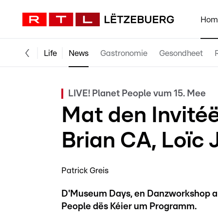
Hom
Life
News
Gastronomie
Gesondheet
LIVE! Planet People vum 15. Mee
Mat den Invitéë
Brian CA, Loïc
Patrick Greis
D'Museum Days, en Danzworkshop an
People dës Kéier um Programm.