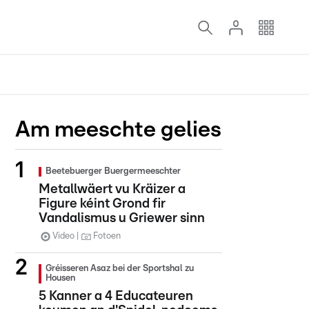
Am meeschte gelies
Beetebuerger Buergermeeschter
Metallwäert vu Kräizer a
Figure kéint Grond fir
Vandalismus u Griewer sinn
Video
Fotoen
Gréisseren Asaz bei der Sportshal zu
Housen
5 Kanner a 4 Educateuren