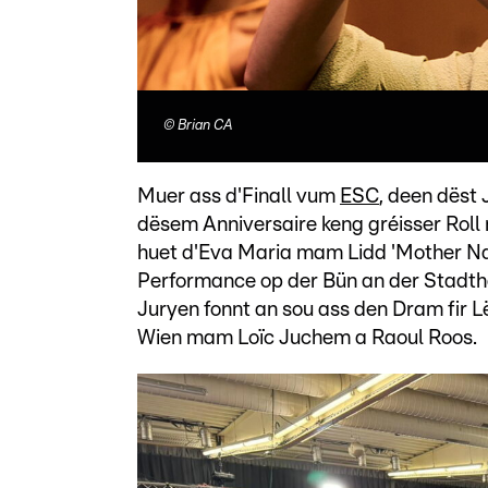
©
Brian CA
Muer ass d'Finall vum
ESC
, deen dëst 
dësem Anniversaire keng gréisser Roll 
huet d'Eva Maria mam Lidd 'Mother Nat
Performance op der Bün an der Stadth
Juryen fonnt an sou ass den Dram fir
Wien mam Loïc Juchem a Raoul Roos.