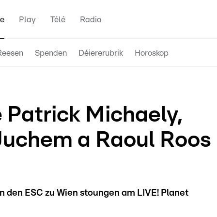
e
Play
Télé
Radio
Reesen
Spenden
Déiererubrik
Horoskop
 Patrick Michaely,
 Juchem a Raoul Roos
 den ESC zu Wien stoungen am LIVE! Planet