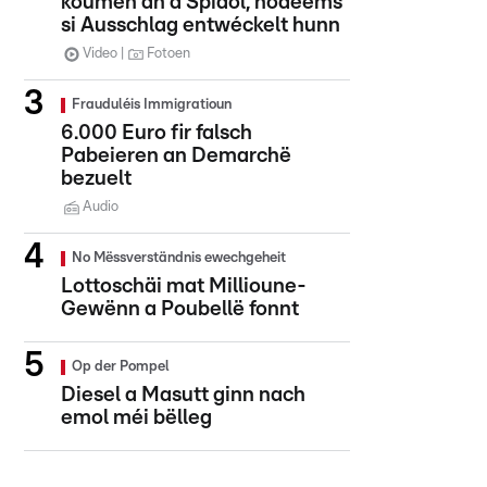
koumen an d'Spidol, nodeems
si Ausschlag entwéckelt hunn
Video
Fotoen
Frauduléis Immigratioun
6.000 Euro fir falsch
Pabeieren an Demarchë
bezuelt
Audio
No Mëssverständnis ewechgeheit
Lottoschäi mat Millioune-
Gewënn a Poubellë fonnt
Op der Pompel
Diesel a Masutt ginn nach
emol méi bëlleg