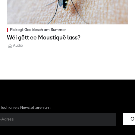
Pickegt Gedéiesch am Summer
Wéi gëtt ee Moustiquë lass?
Audio
 Iech an eis Newsletteren an :
O