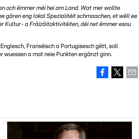
 an och ëmmer méi hei am Land. Wat mer wollte
ee gären eng lokal Spezialitéit schmaachen, et wëll ee
r Kultur- a Fräizäitaktivitéiten, déi net ëmmer esou
 Englesch, Franséisch a Portugisesch gëtt, soll
r wuessen a mat neie Punkten ergänzt ginn.