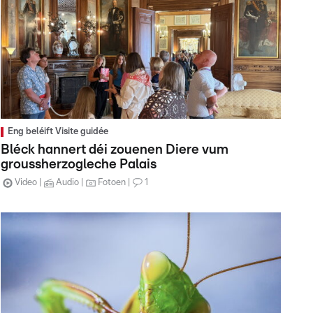
Eng beléift Visite guidée
Bléck hannert déi zouenen Diere vum
groussherzogleche Palais
Video
Audio
Fotoen
1