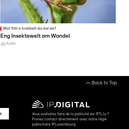
Wat flitt a krabbelt elo bei eis?
Eng Insektewelt am Wandel
Audio
Back to Top
k
Vous souhaitez faire de la publicité sur RTL.lu ?
Prenez contact directement avec notre régie
publicitaire IPLuxembourg