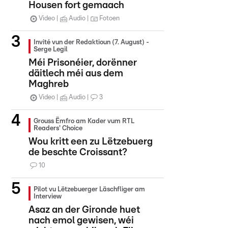
Housen fort gemaach
Video
Audio
Fotoen
Invité vun der Redaktioun (7. August) -
Serge Legil
Méi Prisonéier, dorënner
däitlech méi aus dem
Maghreb
Video
Audio
3
Grouss Ëmfro am Kader vum RTL
Readers' Choice
Wou kritt een zu Lëtzebuerg
de beschte Croissant?
10
Pilot vu Lëtzebuerger Läschfliger am
Interview
Asaz an der Gironde huet
nach emol gewisen, wéi