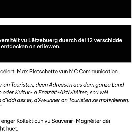
versitéit vu Lëtzebuerg duerch déi 12 verschidde
 entdecken an erliewen.
ancéiert. Max Pletschette vun MC Communication:
r an Touristen, deen Adressen aus dem ganze Land
sen oder Kultur- a Fräizäit-Aktivitéiten, sou wéi
 d'Iddi ass et, d'Awunner an Touristen ze motivéieren,
"
 enger Kollektioun vu Souvenir-Magnéiter déi
t huet.