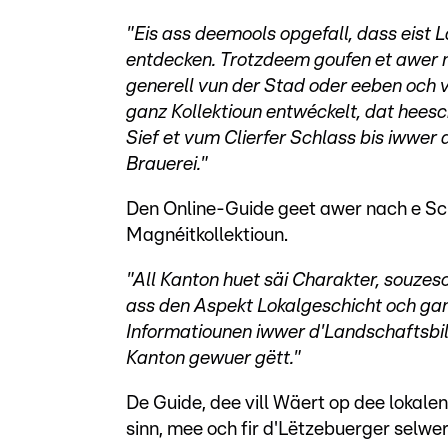
"Eis ass deemools opgefall, dass eist L
entdecken. Trotzdeem goufen et awer 
generell vun der Stad oder eeben och v
ganz Kollektioun entwéckelt, dat hee
Sief et vum Clierfer Schlass bis iww
Brauerei."
Den Online-Guide geet awer nach e Sch
Magnéitkollektioun.
"All Kanton huet säi Charakter, souzeso
ass den Aspekt Lokalgeschicht och gan
Informatiounen iwwer d'Landschaftsbi
Kanton gewuer gëtt."
De Guide, dee vill Wäert op dee lokalen
sinn, mee och fir d'Lëtzebuerger selwer