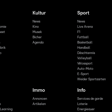
Kultur
Sport
News
News
omie
Kino
Live Arena
eet
Musek
F1
Bicher
Futtball
n
Agenda
Basketball
brik
Handball
p
Dëschtennis
Volleyball
Vëlossport
Auto-Moto
E-Sport
Weider Sportaarten
Immo
Info
Annoncen
Services de garde
b
Artikelen
Loterie
 Learning
Energieauer