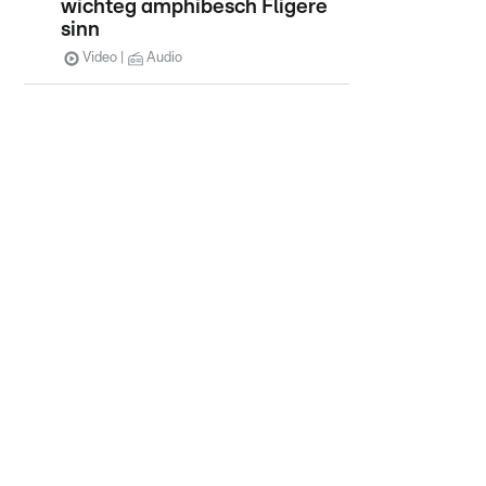
wichteg amphibesch Fligere
sinn
Video
Audio