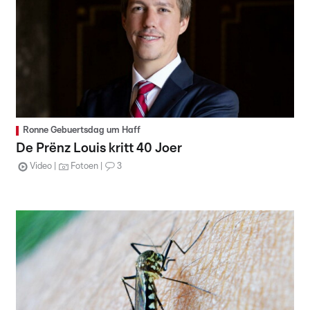
Ronne Gebuertsdag um Haff
De Prënz Louis kritt 40 Joer
Video
Fotoen
3