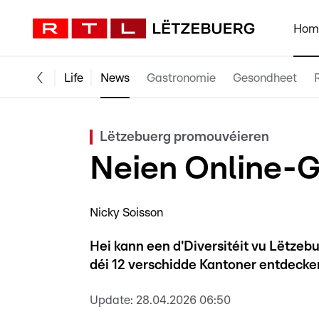
Hom
Life
News
Gastronomie
Gesondheet
Lëtzebuerg promouvéieren
Neien Online-G
Nicky Soisson
Hei kann een d'Diversitéit vu Lëtze
déi 12 verschidde Kantoner entdecke
Update:
28.04.2026 06:50