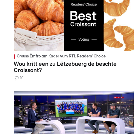
Grouss Ëmfro am Kader vum RTL Readers' Choice
Wou kritt een zu Lëtzebuerg de beschte
Croissant?
10