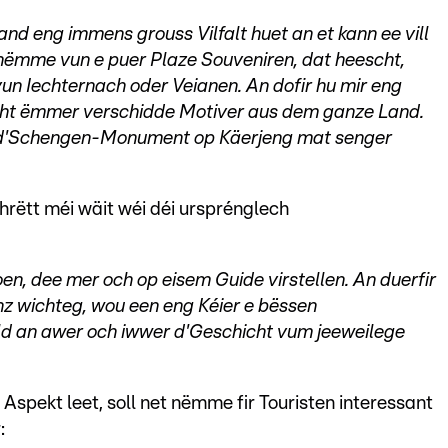
and eng immens grouss Vilfalt huet an et kann ee vill
nëmme vun e puer Plaze Souveniren, dat heescht,
un Iechternach oder Veianen. An dofir hu mir eng
scht ëmmer verschidde Motiver aus dem ganze Land.
er d'Schengen-Monument op Käerjeng mat senger
rëtt méi wäit wéi déi ursprénglech
en, dee mer och op eisem Guide virstellen. An duerfir
z wichteg, wou een eng Kéier e bëssen
ld an awer och iwwer d'Geschicht vum jeeweilege
 Aspekt leet, soll net nëmme fir Touristen interessant
: