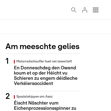
Am meeschte gelies
Motorradschauffer huet net iwwerlieft
En Donneschdeg den Owend
koum et op der Héicht vu
Schieren zu engem déidleche
Verkéiersaccident
Spezialekippen am Asaz
Éischt Näschter vum
Eichenprozessionsspinner zu