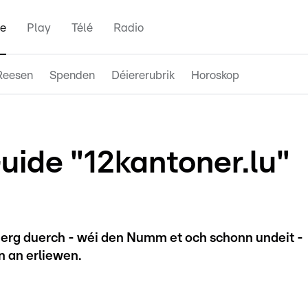
e
Play
Télé
Radio
Reesen
Spenden
Déiererubrik
Horoskop
uide "12kantoner.lu"
buerg duerch - wéi den Numm et och schonn undeit -
n an erliewen.