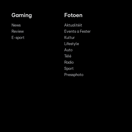
Gaming
Fotoen
News
Aktualitéit
Review
Events a Fester
E-sport
Kultur
Lifestyle
Auto
Télé
Radio
Sport
Pressphoto