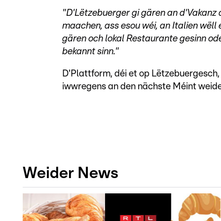
"D'Lëtzebuerger gi gären an d'Vakanz
maachen, ass esou wéi, an Italien wëll 
gären och lokal Restaurante gesinn ode
bekannt sinn."
D'Plattform, déi et op Lëtzebuergesch,
iwwregens an den nächste Méint weide
Weider News