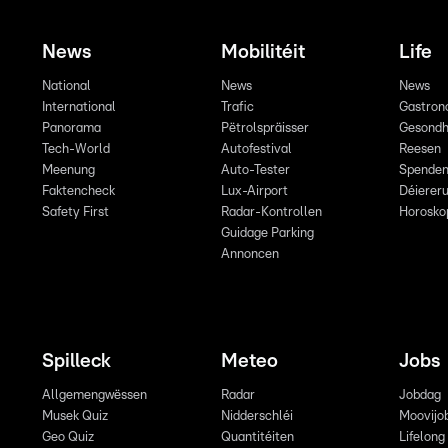
News
Mobilitéit
Life
National
News
News
International
Trafic
Gastron
Panorama
Pëtrolspräisser
Gesondh
Tech-World
Autofestival
Reesen
Meenung
Auto-Tester
Spende
Faktencheck
Lux-Airport
Déiereru
Safety First
Radar-Kontrollen
Horosko
Guidage Parking
Annoncen
Spilleck
Meteo
Jobs
Allgemengwëssen
Radar
Jobdag
Musek Quiz
Nidderschléi
Moovijo
Geo Quiz
Quantitéiten
Lifelong