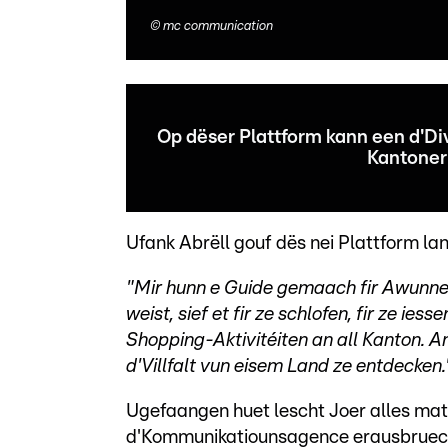
©
mc communication
Op dëser Plattform kann een d'Di
Kantoner
Ufank Abrëll gouf dës nei Plattform l
"Mir hunn e Guide gemaach fir Awunne
weist, sief et fir ze schlofen, fir ze ies
Shopping-Aktivitéiten an all Kanton. An
d'Villfalt vun eisem Land ze entdecken.
Ugefaangen huet lescht Joer alles mat
d'Kommunikatiounsagence erausbruech