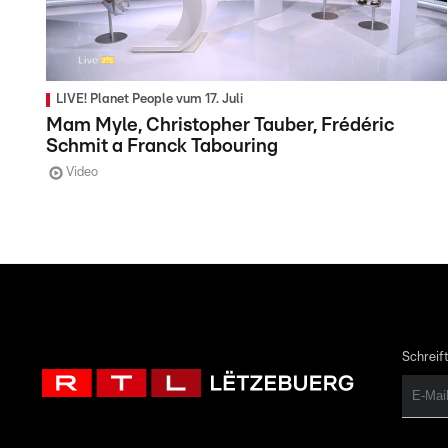
LIVE! Planet People vum 17. Juli
Mam Myle, Christopher Tauber, Frédéric
Schmit a Franck Tabouring
Video
Schreift