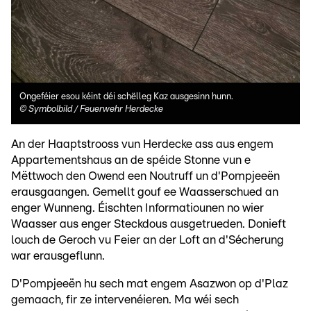
Ongeféier esou kéint déi schëlleg Kaz ausgesinn hunn.
©
Symbolbild / Feuerwehr Herdecke
An der Haaptstrooss vun Herdecke ass aus engem
Appartementshaus an de spéide Stonne vun e
Mëttwoch den Owend een Noutruff un d'Pompjeeën
erausgaangen. Gemellt gouf ee Waasserschued an
enger Wunneng. Éischten Informatiounen no wier
Waasser aus enger Steckdous ausgetrueden. Donieft
louch de Geroch vu Feier an der Loft an d'Sécherung
war erausgeflunn.
D'Pompjeeën hu sech mat engem Asazwon op d'Plaz
gemaach, fir ze intervenéieren. Ma wéi sech