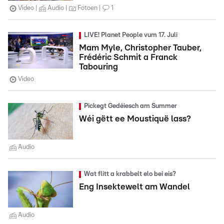
Video
Audio
Fotoen
1
LIVE! Planet People vum 17. Juli
Mam Myle, Christopher Tauber,
Frédéric Schmit a Franck
Tabouring
Video
Pickegt Gedéiesch am Summer
Wéi gëtt ee Moustiquë lass?
Audio
Wat flitt a krabbelt elo bei eis?
Eng Insektewelt am Wandel
Audio