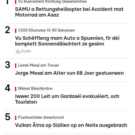
Vu Buerschent Richtung Giewelsmillen
SAMU a Rettungshelikopter bei Accident mat
Motorrad am Asaz
1.500 Kilometer fir 90 Sekonnen
Vu Schëffleng mam Auto a Spuenien, fir déi
komplett Sonnendäischtert ze gesinn
Audio
Lionel Messi am Trauer
Jorge Messi am Alter vun 68 Joer gestuerwen
Wéinst Bëschbränn
Iwwer 200 Leit um Gardaséi evakuéiert, och
Touristen
Fluchverkéier ënnerbrach
Vulkan Ätna op Sizilien op en Neits ausgebrach