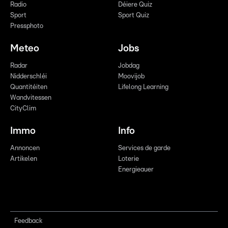
Radio
Déiere Quiz
Sport
Sport Quiz
Pressphoto
Meteo
Jobs
Radar
Jobdag
Nidderschléi
Moovijob
Quantitéiten
Lifelong Learning
Wandvitessen
CityClim
Immo
Info
Annoncen
Services de garde
Artikelen
Loterie
Energieauer
Feedback