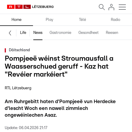
Home
Play
Télé
Radio
Life
News
Gastronomie
Gesondheet
Reesen
Spe
Däitschland
Pompjeeë wéinst Stroumausfall a
Waasserschued geruff - Kaz hat
"Revéier markéiert"
RTL Lëtzebuerg
Am Ruhrgebitt haten d'Pompjeeë vun Herdecke
d'lescht Woch een nawell zimmlech
ongewéinlechen Asaz.
Update:
06.04.2026 21:17