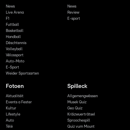
News
News
Live Arena
Review
F1
E-sport
Futtball
Basketball
Handball
Dëschtennis
Volleyball
Vëlossport
Auto-Moto
E-Sport
Weider Sportaarten
Fotoen
Spilleck
Aktualitéit
Allgemengwëssen
Events a Fester
Musek Quiz
Kultur
Geo Quiz
Lifestyle
Kräizwuerträtsel
Auto
Sproochespill
Télé
Quiz vum Mount