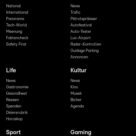
National
News
International
Trafic
Panorama
Pëtrolspräisser
Tech-World
Autofestival
Meenung
Auto-Tester
Faktencheck
Lux-Airport
Safety First
Radar-Kontrollen
Guidage Parking
Annoncen
Life
Kultur
News
News
Gastronomie
Kino
Gesondheet
Musek
Reesen
Bicher
Spenden
Agenda
Déiererubrik
Horoskop
Sport
Gaming