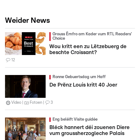
Weider News
Grouss Ëmfro am Kader vum RTL Readers'
Choice
Wou kritt een zu Lëtzebuerg de
beschte Croissant?
12
Ronne Gebuertsdag um Haff
De Prënz Louis kritt 40 Joer
Video
Fotoen
3
Eng beléift Visite guidée
Bléck hannert déi zouenen Diere
vum groussherzogleche Palais