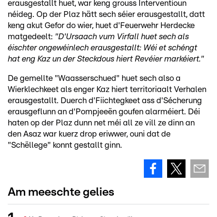
erausgestallt huet, war keng grouss Interventioun
néideg. Op der Plaz hätt sech séier erausgestallt, datt
keng akut Gefor do wier, huet d'Feuerwehr Herdecke
matgedeelt:
"D'Ursaach vum Virfall huet sech als
éischter ongewéinlech erausgestallt: Wéi et schéngt
hat eng Kaz un der Steckdous hiert Revéier markéiert."
De gemellte "Waasserschued" huet sech also a
Wierklechkeet als enger Kaz hiert territoriaalt Verhalen
erausgestallt. Duerch d'Fiichtegkeet ass d'Sécherung
erausgeflunn an d'Pompjeeën goufen alarméiert. Déi
haten op der Plaz dunn net méi all ze vill ze dinn an
den Asaz war kuerz drop eriwwer, ouni dat de
"Schëllege" konnt gestallt ginn.
Am meeschte gelies