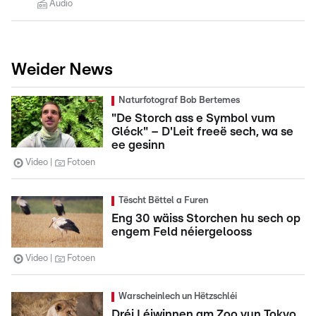
Audio
Weider News
Naturfotograf Bob Bertemes
"De Storch ass e Symbol vum
Gléck" – D'Leit freeë sech, wa se
ee gesinn
Video
Fotoen
Tëscht Bëttel a Furen
Eng 30 wäiss Storchen hu sech op
engem Feld néiergelooss
Video
Fotoen
Warscheinlech un Hëtzschléi
Dréi Léiwinnen am Zoo vun Tokyo