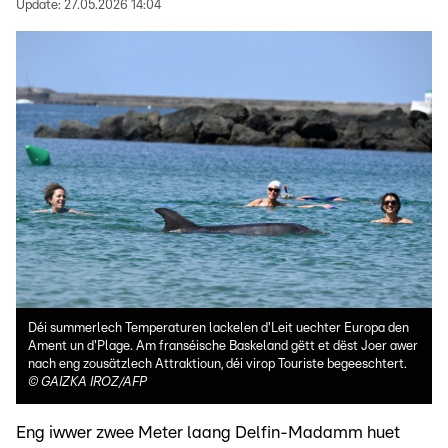
Update:
27.05.2026 14:04
Déi summerlech Temperaturen lackelen d'Leit uechter Europa den
Ament un d'Plage. Am franséische Baskeland gëtt et dëst Joer awer
nach eng zousätzlech Attraktioun, déi virop Touriste begeeschtert.
©
GAIZKA IROZ/AFP
Eng iwwer zwee Meter laang Delfin-Madamm huet