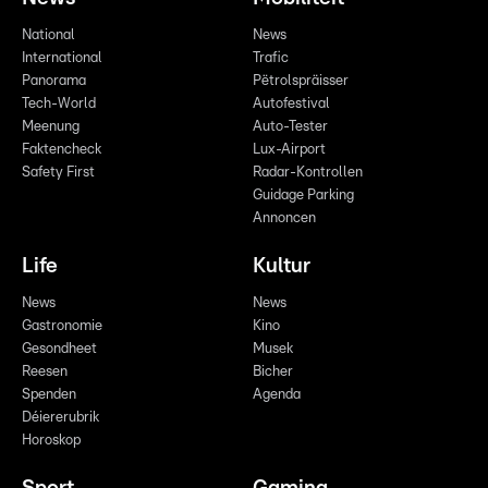
National
News
International
Trafic
Panorama
Pëtrolspräisser
Tech-World
Autofestival
Meenung
Auto-Tester
Faktencheck
Lux-Airport
Safety First
Radar-Kontrollen
Guidage Parking
Annoncen
Life
Kultur
News
News
Gastronomie
Kino
Gesondheet
Musek
Reesen
Bicher
Spenden
Agenda
Déiererubrik
Horoskop