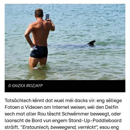
©
GAIZKA IROZ/AFP
Tatsächlech kënnt dat wuel méi dacks vir: eng sëllege
Fotoen a Videoen am Internet weisen, wéi den Delfin
sech mat aller Rou tëscht Schwëmmer beweegt, oder
laanscht de Bord vun engem Stand-Up-Paddleboard
sträift.
"Erstaunlech, beweegend, verréckt",
esou eng