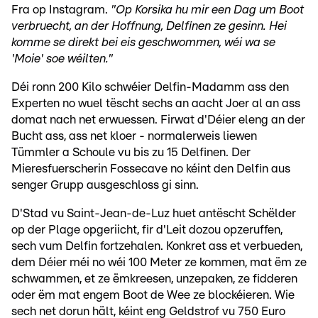
Fra op Instagram.
"Op Korsika hu mir een Dag um Boot
verbruecht, an der Hoffnung, Delfinen ze gesinn. Hei
komme se direkt bei eis geschwommen, wéi wa se
'Moie' soe wéilten."
Déi ronn 200 Kilo schwéier Delfin-Madamm ass den
Experten no wuel tëscht sechs an aacht Joer al an ass
domat nach net erwuessen. Firwat d'Déier eleng an der
Bucht ass, ass net kloer - normalerweis liewen
Tümmler a Schoule vu bis zu 15 Delfinen. Der
Mieresfuerscherin Fossecave no kéint den Delfin aus
senger Grupp ausgeschloss gi sinn.
D'Stad vu Saint-Jean-de-Luz huet antëscht Schëlder
op der Plage opgeriicht, fir d'Leit dozou opzeruffen,
sech vum Delfin fortzehalen. Konkret ass et verbueden,
dem Déier méi no wéi 100 Meter ze kommen, mat ëm ze
schwammen, et ze ëmkreesen, unzepaken, ze fidderen
oder ëm mat engem Boot de Wee ze blockéieren. Wie
sech net dorun hält, kéint eng Geldstrof vu 750 Euro