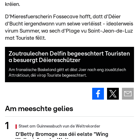
kréien.
D'Mieresfuerscherin Fossecave hofft, datt d'Déier
d'Bucht iergendwann vum selwe verléisst - idealerweis
virum Summer, wa sech d'Plage vu Saint-Jean-de-Luz
mat Touriste fëllt.
Zoutraulechen Delfin begeeschtert Touristen
a besuergt Déiereschützer
Am franséische Baskeland gëtt et dëst Joer nach eng zousätzlech
Attraktioun, déi virop Touriste begeeschtert.
Am meeschte gelies
Steet am Guinnessbuch vun de Weltrekorder
D'Betty Bromage ass déi eelste "Wing