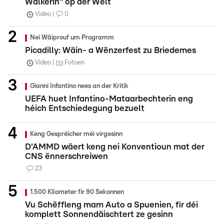
Walkerin" op der Welt
Video
0
Nei Wäiprouf um Programm
Picadilly: Wäin- a Wënzerfest zu Briedemes
Video
Fotoen
Gianni Infantino nees an der Kritik
UEFA huet Infantino-Mataarbechterin eng
héich Entschiedegung bezuelt
Keng Gespréicher méi virgesinn
D'AMMD wäert keng nei Konventioun mat der
CNS ënnerschreiwen
23
1.500 Kilometer fir 90 Sekonnen
Vu Schëffleng mam Auto a Spuenien, fir déi
komplett Sonnendäischtert ze gesinn