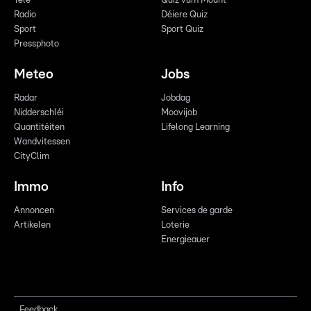
Télé
Quiz vum Mount
Radio
Déiere Quiz
Sport
Sport Quiz
Pressphoto
Meteo
Jobs
Radar
Jobdag
Nidderschléi
Moovijob
Quantitéiten
Lifelong Learning
Wandvitessen
CityClim
Immo
Info
Annoncen
Services de garde
Artikelen
Loterie
Energieauer
Feedback