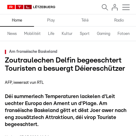
Home
Play
Télé
Radio
News
Mobilitéit
Life
Kultur
Sport
Gaming
Fotoen
Am franséische Baskeland
Zoutraulechen Delfin begeeschtert
Touristen a besuergt Déiereschützer
AFP, iwwersat vun RTL
Déi summerlech Temperaturen lackelen d'Leit
uechter Europa den Ament un d'Plage. Am
franséische Baskeland gëtt et dëst Joer awer nach
eng zousätzlech Attraktioun, déi virop Touriste
begeeschtert.