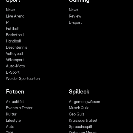
Sport
Gaming
News
News
Live Arena
Review
F1
E-sport
Futtball
Basketball
Handball
Dëschtennis
Volleyball
Vëlossport
Auto-Moto
E-Sport
Weider Sportaarten
Fotoen
Spilleck
Aktualitéit
Allgemengwëssen
Events a Fester
Musek Quiz
Kultur
Geo Quiz
Lifestyle
Kräizwuerträtsel
Auto
Sproochespill