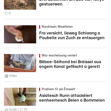
gestuerwen
0
Nordrhein-Westfalen
Fra versicht, lieweg Schlaang a
Poubelle vun Zuch ze entsuergen
War wochelaang veriert
Bëbee-Séihond bei Bréissel aus
engem Kanal gefëscht a gerett
Video
Problem fir eis Ëmwelt
Asiatesch Runn attackéiert
eenheemesch Beien a Bommelen
Audio
20