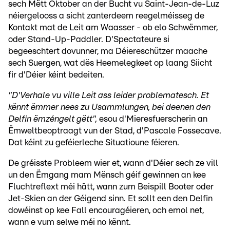
sech Mëtt Oktober an der Bucht vu Saint-Jean-de-Luz
néiergelooss a sicht zanterdeem reegelméisseg de
Kontakt mat de Leit am Waasser - ob elo Schwëmmer,
oder Stand-Up-Paddler. D'Spectateure si
begeeschtert dovunner, ma Déiereschützer maache
sech Suergen, wat dës Heemelegkeet op laang Siicht
fir d'Déier kéint bedeiten.
"D'Verhale vu ville Leit ass leider problematesch. Et
kënnt ëmmer nees zu Usammlungen, bei deenen den
Delfin ëmzéngelt gëtt",
esou d'Mieresfuerscherin an
Ëmweltbeoptraagt vun der Stad, d'Pascale Fossecave.
Dat kéint zu geféierleche Situatioune féieren.
De gréisste Probleem wier et, wann d'Déier sech ze vill
un den Ëmgang mam Mënsch géif gewinnen an kee
Fluchtreflext méi hätt, wann zum Beispill Booter oder
Jet-Skien an der Géigend sinn. Et sollt een den Delfin
dowéinst op kee Fall encouragéieren, och emol net,
wann e vum selwe méi no kënnt.