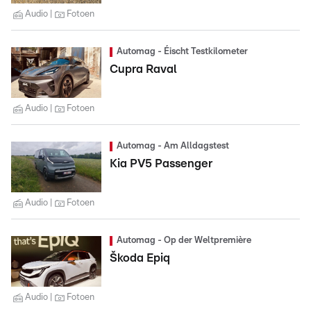
Audio
Fotoen
Automag - Éischt Testkilometer
Cupra Raval
Audio
Fotoen
Automag - Am Alldagstest
Kia PV5 Passenger
Audio
Fotoen
Automag - Op der Weltpremière
Škoda Epiq
Audio
Fotoen