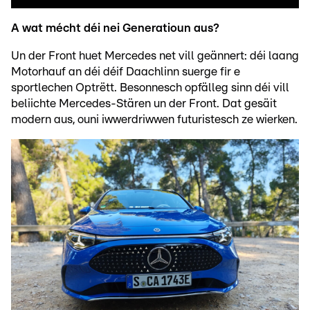
A wat mécht déi nei Generatioun aus?
Un der Front huet Mercedes net vill geännert: déi laang
Motorhauf an déi déif Daachlinn suerge fir e
sportlechen Optrëtt. Besonnesch opfälleg sinn déi vill
beliichte Mercedes-Stären un der Front. Dat gesäit
modern aus, ouni iwwerdriwwen futuristesch ze wierken.