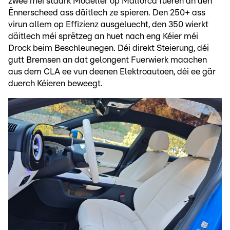
zwee méi staark Modeller op Mallorca fueren an den
Ënnerscheed ass däitlech ze spieren. Den 250+ ass
virun allem op Effizienz ausgeluecht, den 350 wierkt
däitlech méi sprëtzeg an huet nach eng Kéier méi
Drock beim Beschleunegen. Déi direkt Steierung, déi
gutt Bremsen an dat gelongent Fuerwierk maachen
aus dem CLA ee vun deenen Elektroautoen, déi ee gär
duerch Kéieren beweegt.