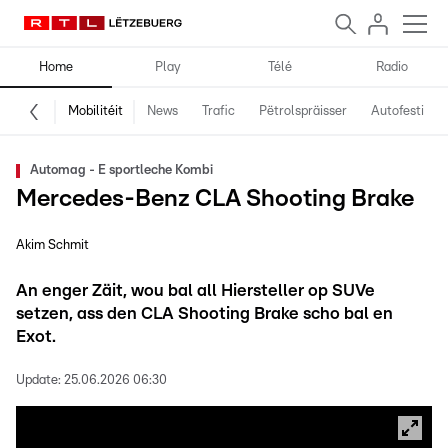
Home
Play
Télé
Radio
Mobilitéit
News
Trafic
Pëtrolspräisser
Autofestival
Automag - E sportleche Kombi
Mercedes-Benz CLA Shooting Brake
Akim Schmit
An enger Zäit, wou bal all Hiersteller op SUVe
setzen, ass den CLA Shooting Brake scho bal en
Exot.
Update:
25.06.2026 06:30