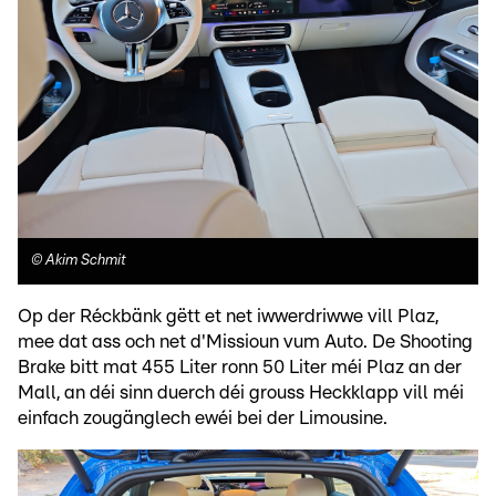
©
Akim Schmit
Op der Réckbänk gëtt et net iwwerdriwwe vill Plaz,
mee dat ass och net d'Missioun vum Auto. De Shooting
Brake bitt mat 455 Liter ronn 50 Liter méi Plaz an der
Mall, an déi sinn duerch déi grouss Heckklapp vill méi
einfach zougänglech ewéi bei der Limousine.