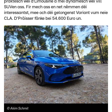
praktesch wéi d’Limousine a méi dynamesch wéi vill
SUVen ass. Fir mech ass en net nëmmen déi
interessantst, mee och déi gelongenst Variant vum neie
CLA. D'Präisser fänke bei 54.600 Euro un.
©
Akim Schmit