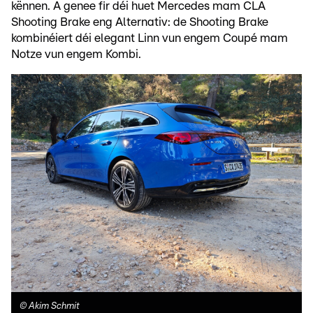
kënnen. A genee fir déi huet Mercedes mam CLA
Shooting Brake eng Alternativ: de Shooting Brake
kombinéiert déi elegant Linn vun engem Coupé mam
Notze vun engem Kombi.
©
Akim Schmit