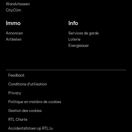
Wandvitessen
CityClim
Immo
Info
Annoncen
Services de garde
Artikelen
Loterie
Energieauer
Feedback
Conditions d'utilisation
Privacy
Politique en matière de cookies
Gestion des cookies
RTL Charte
Accidentsfotoen op RTL.lu