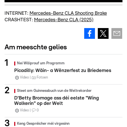
INTERNET:
Mercedes-Benz CLA Shooting Brake
CRASHTEST:
Mercedes-Benz CLA (2025)
Am meeschte gelies
Nei Wäiprouf um Programm
Picadilly: Wäin- a Wënzerfest zu Briedemes
Video
Fotoen
Steet am Guinnessbuch vun de Weltrekorder
D'Betty Bromage ass déi eelste "Wing
Walkerin" op der Welt
Video
0
Keng Gespréicher méi virgesinn