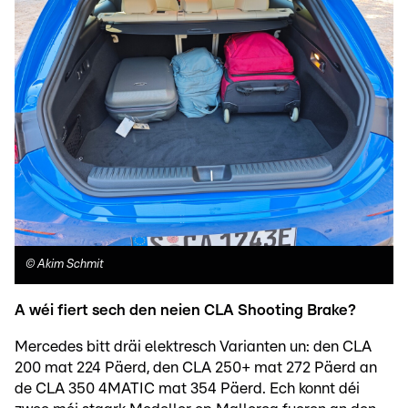
©
Akim Schmit
A wéi fiert sech den neien CLA Shooting Brake?
Mercedes bitt dräi elektresch Varianten un: den CLA
200 mat 224 Päerd, den CLA 250+ mat 272 Päerd an
de CLA 350 4MATIC mat 354 Päerd. Ech konnt déi