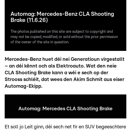
Automag: Mercedes-Benz CLA Shooting
Brake (11.6.26)
The photos published on this site are subject to copyright and
may not be copied, modified, or sold without the prior permission
of the owner of the site in question.
Mercedes-Benz huet déi nei Generatioun virgestallt
– an déi kënnt och als Elektroauto. Wat den neie
CLA Shooting Brake kann a wéi e sech op der
Strooss schléit, dat wees den Akim Schmit aus eiser
Automag-Ekipp.
Automag: Mercedes CLA Shooting Brake
Et soll jo Leit ginn, déi sech net fir en SUV begeeschtere