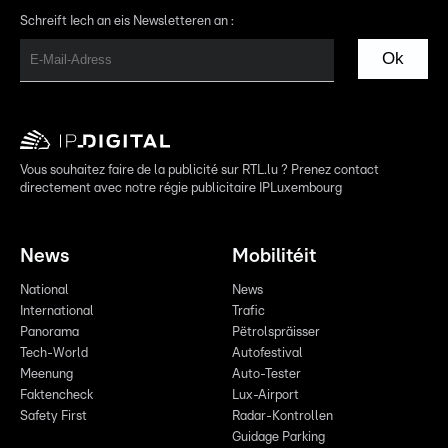
Schreift Iech an eis Newsletteren an :
Ok
Vous souhaitez faire de la publicité sur RTL.lu ? Prenez contact
directement avec notre régie publicitaire IPLuxembourg
News
Mobilitéit
National
News
International
Trafic
Panorama
Pëtrolspräisser
Tech-World
Autofestival
Meenung
Auto-Tester
Faktencheck
Lux-Airport
Safety First
Radar-Kontrollen
Guidage Parking