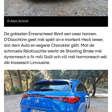
©
Akim Schmit
De gréissten Ënnerscheed fënnt een awer hannen.
D‘Daachlinn geet méi spéit an e markant Heck iwwer,
dat dem Auto en eegene Charakter gëtt. Mat de
schmuele Réckluuchte wierkt de Shooting Brake méi
dynamesch a fir mäi Goût och vill méi harmonesch wéi
déi klassesch Limousine.