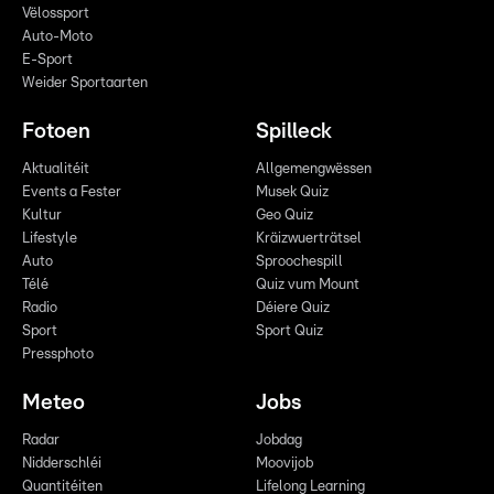
Vëlossport
Auto-Moto
E-Sport
Weider Sportaarten
Fotoen
Spilleck
Aktualitéit
Allgemengwëssen
Events a Fester
Musek Quiz
Kultur
Geo Quiz
Lifestyle
Kräizwuerträtsel
Auto
Sproochespill
Télé
Quiz vum Mount
Radio
Déiere Quiz
Sport
Sport Quiz
Pressphoto
Meteo
Jobs
Radar
Jobdag
Nidderschléi
Moovijob
Quantitéiten
Lifelong Learning