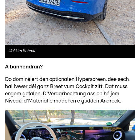
©
Akim Schmit
A bannendran?
Do dominéiert den optionalen Hyperscreen, dee sech
bal iwwer déi ganz Breet vum Cockpit zitt. Dat muss
engem gefalen. D'Veraarbechtung ass op héijem
Niveau, d'Materialie maachen e gudden Androck.