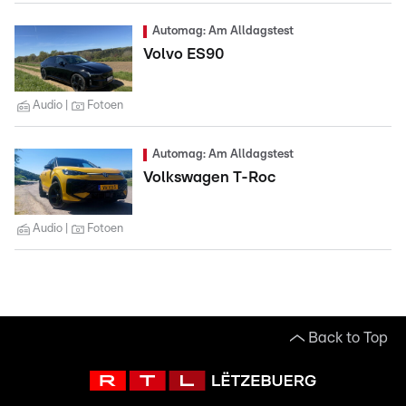
Automag: Am Alldagstest
Volvo ES90
Audio
Fotoen
Automag: Am Alldagstest
Volkswagen T-Roc
Audio
Fotoen
Back to Top