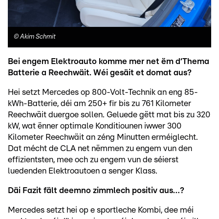
©
Akim Schmit
Bei engem Elektroauto komme mer net ëm d‘Thema
Batterie a Reechwäit. Wéi gesäit et domat aus?
Hei setzt Mercedes op 800-Volt-Technik an eng 85-
kWh-Batterie, déi am 250+ fir bis zu 761 Kilometer
Reechwäit duergoe sollen. Geluede gëtt mat bis zu 320
kW, wat ënner optimale Konditiounen iwwer 300
Kilometer Reechwäit an zéng Minutten erméiglecht.
Dat mécht de CLA net nëmmen zu engem vun den
effizientsten, mee och zu engem vun de séierst
luedenden Elektroautoen a senger Klass.
Däi Fazit fält deemno zimmlech positiv aus…?
Mercedes setzt hei op e sportleche Kombi, dee méi