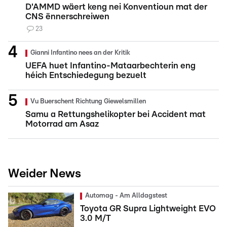
D'AMMD wäert keng nei Konventioun mat der
CNS ënnerschreiwen
23
Gianni Infantino nees an der Kritik
UEFA huet Infantino-Mataarbechterin eng
héich Entschiedegung bezuelt
Vu Buerschent Richtung Giewelsmillen
Samu a Rettungshelikopter bei Accident mat
Motorrad am Asaz
Weider News
Automag - Am Alldagstest
Toyota GR Supra Lightweight EVO
3.0 M/T