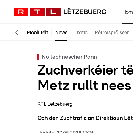
Hom
Mobilitéit
News
Trafic
Pëtrolspräisser
No technescher Pann
Zuchverkéier t
Metz rullt nee
RTL Lëtzebuerg
Och den Zuchtrafic an Direktioun Lët
Update:
27.05.2026 12:24