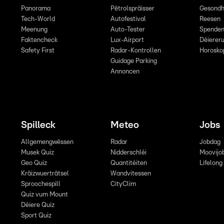
Panorama
Pëtrolspräisser
Gesondh
Tech-World
Autofestival
Reesen
Meenung
Auto-Tester
Spende
Faktencheck
Lux-Airport
Déiereru
Safety First
Radar-Kontrollen
Horosko
Guidage Parking
Annoncen
Spilleck
Meteo
Jobs
Allgemengwëssen
Radar
Jobdag
Musek Quiz
Nidderschléi
Moovijo
Geo Quiz
Quantitéiten
Lifelong
Kräizwuerträtsel
Wandvitessen
Sproochespill
CityClim
Quiz vum Mount
Déiere Quiz
Sport Quiz