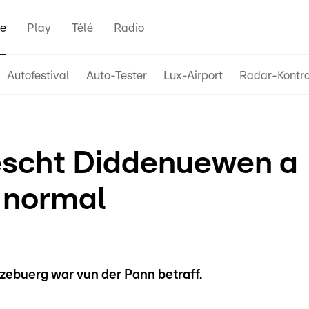
e
Play
Télé
Radio
Autofestival
Auto-Tester
Lux-Airport
Radar-Kontro
ëscht Diddenuewen a
s normal
zebuerg war vun der Pann betraff.