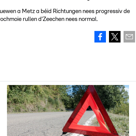
nuewen a Metz a béid Richtungen nees progressiv de
wochmoie rullen d'Zeechen nees normal.