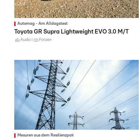
Automag - Am Alldagstest
Toyota GR Supra Lightweight EVO 3.0 M/T
Audio
Fotoen
Mesuren aus dem Resilienzpak