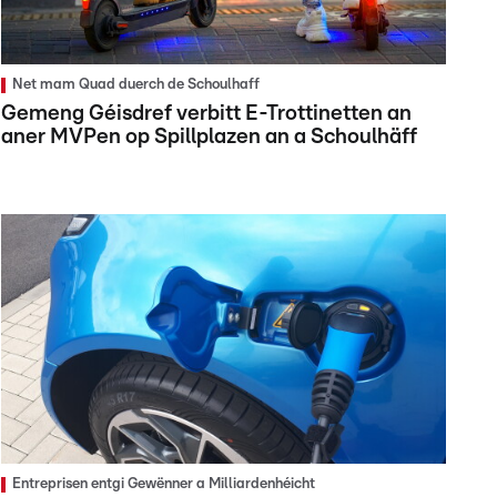
Net mam Quad duerch de Schoulhaff
Gemeng Géisdref verbitt E-Trottinetten an
aner MVPen op Spillplazen an a Schoulhäff
Entreprisen entgi Gewënner a Milliardenhéicht