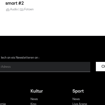
smart #2
Audio
Fotoen
 Iech an eis Newsletteren an :
O
Kultur
Sport
News
News
omie
Kino
Live Arena