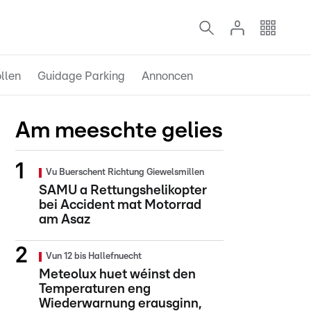
llen
Guidage Parking
Annoncen
Am meeschte gelies
Vu Buerschent Richtung Giewelsmillen
SAMU a Rettungshelikopter
bei Accident mat Motorrad
am Asaz
Vun 12 bis Hallefnuecht
Meteolux huet wéinst den
Temperaturen eng
Wiederwarnung erausginn,