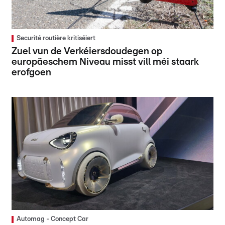
Securité routière kritiséiert
Zuel vun de Verkéiersdoudegen op
europäeschem Niveau misst vill méi staark
erofgoen
Automag - Concept Car