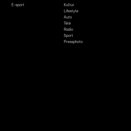
E-sport
Kultur
Lifestyle
Auto
Télé
Radio
Sport
Pressphoto