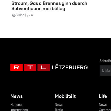
Stroum, Gas a Brennes ginn duerch
Subventioune méi bëlleg
Video
4
Schreift
News
Mobilitéit
Life
National
News
News
International
Trafic
Gastron