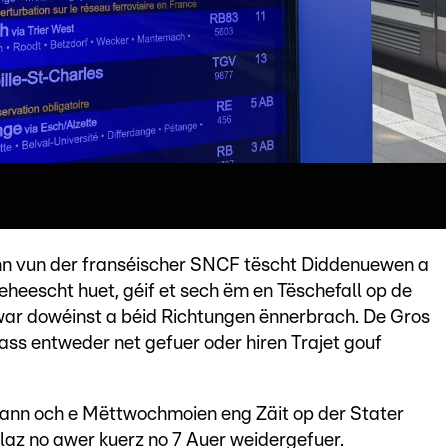
nn vun der franséischer SNCF tëscht Diddenuewen a
heescht huet, géif et sech ëm en Tëschefall op de
war dowéinst a béid Richtungen ënnerbrach. De Gros
ass entweder net gefuer oder hiren Trajet gouf
dann och e Mëttwochmoien eng Zäit op der Stater
laz no awer kuerz no 7 Auer weidergefuer.