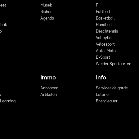
eet
Musek
F1
Bicher
Futtball
n
Agenda
Basketball
brik
Handball
p
Dëschtennis
Volleyball
Vëlossport
Auto-Moto
E-Sport
Weider Sportaarten
Immo
Info
Annoncen
Services de garde
b
Artikelen
Loterie
 Learning
Energieauer