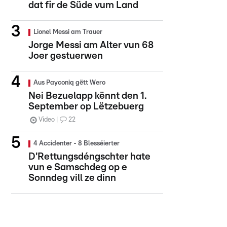
dat fir de Süde vum Land
Lionel Messi am Trauer
Jorge Messi am Alter vun 68
Joer gestuerwen
Aus Payconiq gëtt Wero
Nei Bezuelapp kënnt den 1.
September op Lëtzebuerg
Video
22
4 Accidenter - 8 Blesséierter
D'Rettungsdéngschter hate
vun e Samschdeg op e
Sonndeg vill ze dinn