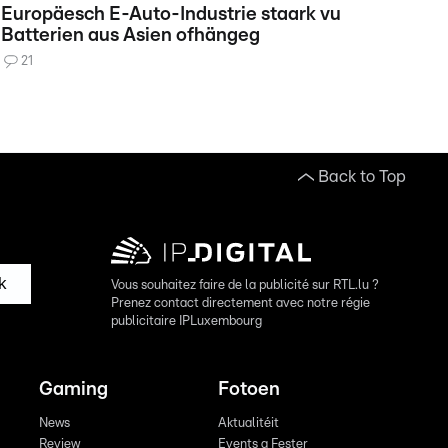
Europäesch E-Auto-Industrie staark vu
Batterien aus Asien ofhängeg
21
Back to Top
k
Vous souhaitez faire de la publicité sur RTL.lu ?
Prenez contact directement avec notre régie
publicitaire IPLuxembourg
Gaming
Fotoen
News
Aktualitéit
Review
Events a Fester