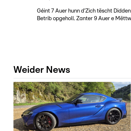
Géint 7 Auer hunn d'Zich tëscht Didde
Betrib opgeholl. Zanter 9 Auer e Mëtt
Weider News