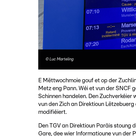
©
Luc Marteling
E Mëttwochmoie gouf et op der Zuchli
Metz eng Pann. Wéi et vun der SNCF ge
Schinnen handelen. Den Zuchverkéier 
vun den Zich an Direktioun Lëtzebuerg 
modifiéiert.
Den TGV an Direktioun Paräis stoung 
Gare, dee wier Informatioune vun der P