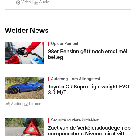
Video
Audio
Weider News
Op der Pompel
98er Bensinn gëtt nach emol méi
bëlleg
Automag - Am Alldagstest
Toyota GR Supra Lightweight EVO
3.0 M/T
Audio
Fotoen
Securité routière kritiséiert
Zuel vun de Verkéiersdoudegen op
europäeschem Niveau misst vill