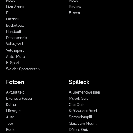
News
News
Live Arena
Review
F1
E-sport
Futtball
Basketball
Handball
Dëschtennis
Volleyball
Vëlossport
Auto-Moto
E-Sport
Weider Sportaarten
Fotoen
Spilleck
Aktualitéit
Allgemengwëssen
Events a Fester
Musek Quiz
Kultur
Geo Quiz
Lifestyle
Kräizwuerträtsel
Auto
Sproochespill
Télé
Quiz vum Mount
Radio
Déiere Quiz