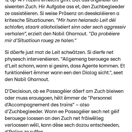
siwenten Zuch. Hir Aufgabe ass et, den Zuchbegleeder
ze assistéieren. Si weise Präsenz an deeskaléieren a
kritesche Situatiounen.
"Mir hunn heiansdo Leit déi
schlofen, staark alkoholiséiert sinn oder sech aggressiv
verhalen“
, erzielt den Nabil Gharnout.
"Da probéiere
mir d'Situatioun roueg ze halen."
Si däerfe just mat de Leit schwätzen. Si dierfe net
physesch intervenéieren. "Allgemeng berouege sech
d'Leit schonn, wann si gesinn, dass Agente kommen. Et
funktionéiert ëmmer wann een den Dialog sicht.", seet
den Nabil Gharnout.
D'Decisioun, ob ee Passagéier däerf am Zuch bleiwen
oder muss erausgoen, hëlt ëmmer de "Personnel
d’Accompagnement des trains“ – also
d'Zuchbegleeder. Wann ee Passagéier sech net géif
berouege loossen an den Zuch net fräiwëlleg
verloossen wëll, kann dëse sech dozou entscheeden,
d'Police ze ruffen.