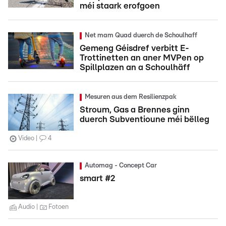
méi staark erofgoen
Net mam Quad duerch de Schoulhaff
Gemeng Géisdref verbitt E-
Trottinetten an aner MVPen op
Spillplazen an a Schoulhäff
Mesuren aus dem Resilienzpak
Stroum, Gas a Brennes ginn
duerch Subventioune méi bëlleg
Video
4
Automag - Concept Car
smart #2
Audio
Fotoen