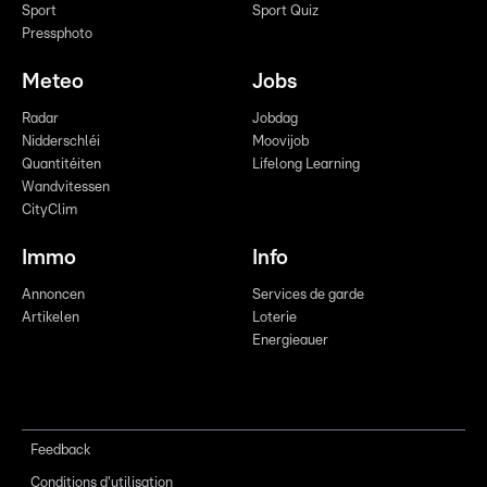
Sport
Sport Quiz
Pressphoto
Meteo
Jobs
Radar
Jobdag
Nidderschléi
Moovijob
Quantitéiten
Lifelong Learning
Wandvitessen
CityClim
Immo
Info
Annoncen
Services de garde
Artikelen
Loterie
Energieauer
Feedback
Conditions d'utilisation