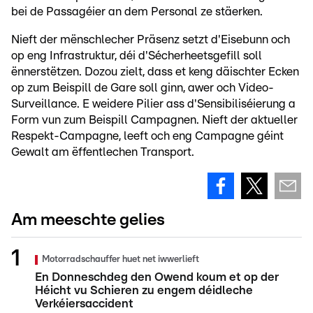
bei de Passagéier an dem Personal ze stäerken.
Nieft der mënschlecher Präsenz setzt d'Eisebunn och
op eng Infrastruktur, déi d'Sécherheetsgefill soll
ënnerstëtzen. Dozou zielt, dass et keng däischter Ecken
op zum Beispill de Gare soll ginn, awer och Video-
Surveillance. E weidere Pilier ass d'Sensibiliséierung a
Form vun zum Beispill Campagnen. Nieft der aktueller
Respekt-Campagne, leeft och eng Campagne géint
Gewalt am ëffentlechen Transport.
Am meeschte gelies
Motorradschauffer huet net iwwerlieft
En Donneschdeg den Owend koum et op der
Héicht vu Schieren zu engem déidleche
Verkéiersaccident