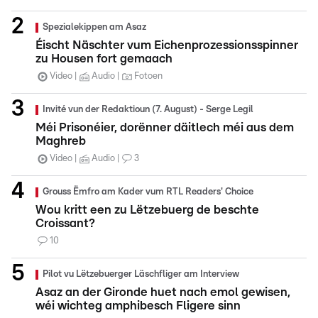
Spezialekippen am Asaz
Éischt Näschter vum Eichenprozessionsspinner
zu Housen fort gemaach
Video
Audio
Fotoen
Invité vun der Redaktioun (7. August) - Serge Legil
Méi Prisonéier, dorënner däitlech méi aus dem
Maghreb
Video
Audio
3
Grouss Ëmfro am Kader vum RTL Readers' Choice
Wou kritt een zu Lëtzebuerg de beschte
Croissant?
10
Pilot vu Lëtzebuerger Läschfliger am Interview
Asaz an der Gironde huet nach emol gewisen,
wéi wichteg amphibesch Fligere sinn