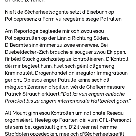
Nieft de Sécherheetsagente setzt d'Eisebunn op
Policepresenz a Form vu reegelméissege Patrullen.
Am Reportage begleede mir och zwou esou
Policepatrullen op der Linn a Richtung Süden.
D'Beamte sinn ëmmer zu zwee ënnerwee. Bei
Duebeldecker-Zich brauche si souguer zwou Ekippen,
fir béid Stäck gläichzäiteg ze kontrolléieren. D'Kontroll,
déi mir begleet hunn, huet sech géint allgemeng
Kriminalitéit, Drogenhandel an irregulär Immigratioun
gericht. Op esou enger Patrulle kënne sech all
méiglech Zenarien ofspillen, wéi de Chefkommissäre
Patrick Strauch erkläert:
"Dat ka vun engem einfache
Protokoll bis zu engem internationale Haftbefeel goen.“
All Mount ginn esou Kontrollen um nationale Reseau
organiséiert. Heefeg op Faarten, déi vum CFL-Personal
als sensibel agestuuft ginn. D'Zil wier net nëmme
Strofdoten opzedecken, mee och d'Sécherheetsgefill