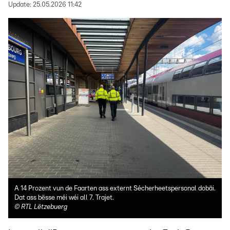
Update:
25.05.2026 11:42
A 14 Prozent vun de Faarten ass externt Sécherheetspersonal dobäi.
Dat ass bësse méi wéi all 7. Trajet.
©
RTL Lëtzebuerg