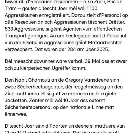
Iwwer all d'Reseauen zesummen – also Zuch, Bus an
Tram – goufen d'lescht Joer méi wéi 1.100
Aggressiounen enregistréiert. Dozou zielt d'Personal op
alle Reseauen an och Aggressiounen tëschent Drëtter.
533 Aggressioune si géint Agenten vum ëffentlechen
Transport gaangen. An am heefegsten huet d'Personal
vun der Eisebunn Aggressioune géint Mataarbechter
verzeechent. Dat waren der 284 am Joer 2025.
Déi meescht dovunner ware verbal. 39 Mol ass et awer
och zu kierperlechen Ugrëffer komm.
Den Nabil Gharnouti an de Gregory Vansdeene sinn
zwee Sécherheetsagenten, déi reegelméisseg an den
Zich matfueren. Si si gutt ze erkennen un hire giele
Jacketten. Zanter méi wéi 10 Joer ass externt
Sécherheetspersonal op den nationale Linne mat
ënnerwee.
D'lescht Joer sinn d'Faarten un deene si matfuere vun
12 op 14 Prozent erhéicht ginn. Dat ass ongeféier all