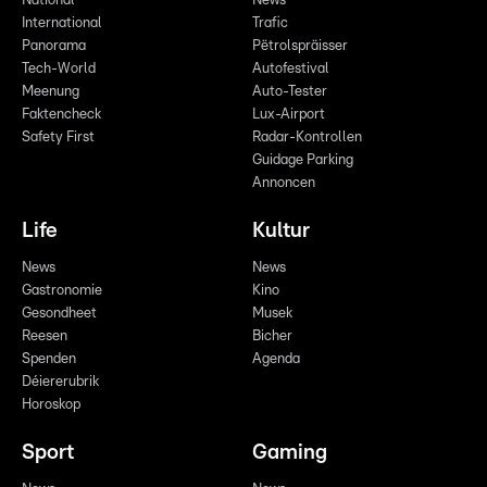
National
News
International
Trafic
Panorama
Pëtrolspräisser
Tech-World
Autofestival
Meenung
Auto-Tester
Faktencheck
Lux-Airport
Safety First
Radar-Kontrollen
Guidage Parking
Annoncen
Life
Kultur
News
News
Gastronomie
Kino
Gesondheet
Musek
Reesen
Bicher
Spenden
Agenda
Déiererubrik
Horoskop
Sport
Gaming