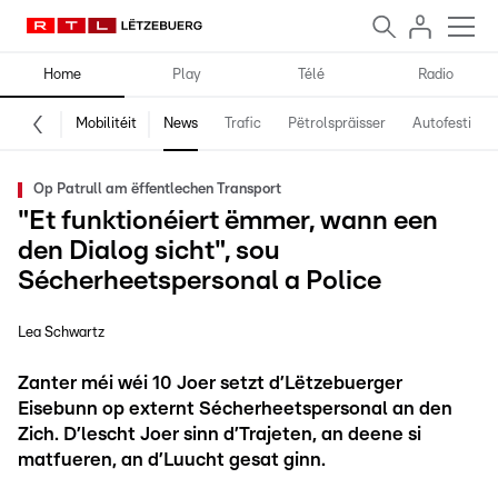
Home
Play
Télé
Radio
Mobilitéit
News
Trafic
Pëtrolspräisser
Autofestival
Op Patrull am ëffentlechen Transport
"Et funktionéiert ëmmer, wann een
den Dialog sicht", sou
Sécherheetspersonal a Police
Lea Schwartz
Zanter méi wéi 10 Joer setzt d’Lëtzebuerger
Eisebunn op externt Sécherheetspersonal an den
Zich. D’lescht Joer sinn d’Trajeten, an deene si
matfueren, an d’Luucht gesat ginn.