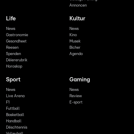
Annoncen
Life
Kultur
News
News
Gastronomie
Kino
Gesondheet
Musek
Reesen
Bicher
Spenden
Agenda
Déiererubrik
Horoskop
Sport
Gaming
News
News
Live Arena
Review
F1
E-sport
Futtball
Basketball
Handball
Dëschtennis
Volleyball