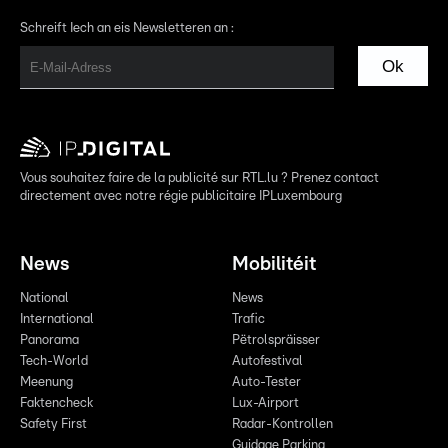
Schreift Iech an eis Newsletteren an :
Ok
Vous souhaitez faire de la publicité sur RTL.lu ? Prenez contact
directement avec notre régie publicitaire IPLuxembourg
News
Mobilitéit
National
News
International
Trafic
Panorama
Pëtrolspräisser
Tech-World
Autofestival
Meenung
Auto-Tester
Faktencheck
Lux-Airport
Safety First
Radar-Kontrollen
Guidage Parking