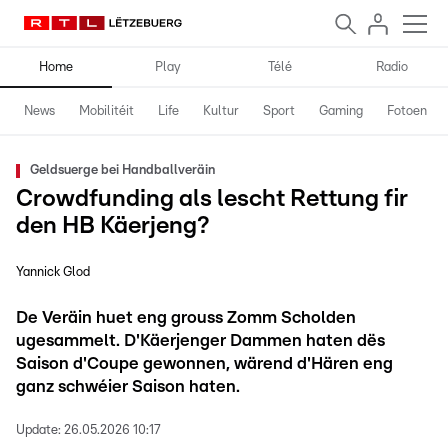
Home
Play
Télé
Radio
News
Mobilitéit
Life
Kultur
Sport
Gaming
Fotoen
Geldsuerge bei Handballveräin
Crowdfunding als lescht Rettung fir
den HB Käerjeng?
Yannick Glod
De Veräin huet eng grouss Zomm Scholden
ugesammelt. D'Käerjenger Dammen haten dës
Saison d'Coupe gewonnen, wärend d'Hären eng
ganz schwéier Saison haten.
Update:
26.05.2026 10:17