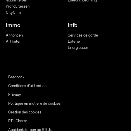
Quantitéiten
Lifelong Learning
Wandvitessen
CityClim
Immo
Info
Annoncen
Services de garde
Artikelen
Loterie
Energieauer
Feedback
Conditions d'utilisation
Privacy
Politique en matière de cookies
Gestion des cookies
RTL Charte
Accidentsfotoen op RTL.lu