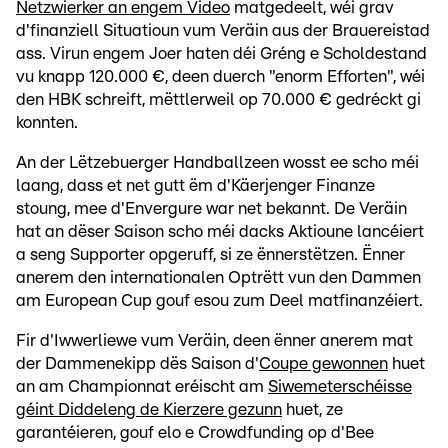
Netzwierker an engem Video
matgedeelt, wéi grav
d'finanziell Situatioun vum Veräin aus der Brauereistad
ass. Virun engem Joer haten déi Gréng e Scholdestand
vu knapp 120.000 €, deen duerch "enorm Efforten", wéi
den HBK schreift, mëttlerweil op 70.000 € gedréckt gi
konnten.
An der Lëtzebuerger Handballzeen wosst ee scho méi
laang, dass et net gutt ëm d'Käerjenger Finanze
stoung, mee d'Envergure war net bekannt. De Veräin
hat an dëser Saison scho méi dacks Aktioune lancéiert
a seng Supporter opgeruff, si ze ënnerstëtzen. Ënner
anerem den internationalen Optrëtt vun den Dammen
am European Cup gouf esou zum Deel matfinanzéiert.
Fir d'Iwwerliewe vum Veräin, deen ënner anerem mat
der Dammenekipp dës Saison d'
Coupe gewonnen
huet
an am Championnat eréischt am
Siwemeterschéisse
géint Diddeleng de Kierzere gezunn
huet, ze
garantéieren, gouf elo e Crowdfunding op d'Bee