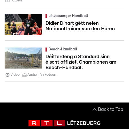
Fotoen
Lëtzebuerger Handball
Didier Dinart gëtt neien
Nationaltrainer vun den Hären
Beach-Handball
Déifferdeng a Standard sinn
éischt offiziell Championen am
Beach-Handball
Video
Audio
Fotoen
Back to Top