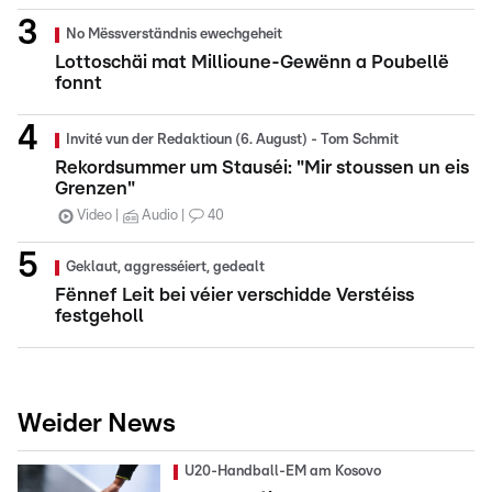
No Mëssverständnis ewechgeheit
Lottoschäi mat Millioune-Gewënn a Poubellë
fonnt
Invité vun der Redaktioun (6. August) - Tom Schmit
Rekordsummer um Stauséi: "Mir stoussen un eis
Grenzen"
Video
Audio
40
Geklaut, aggresséiert, gedealt
Fënnef Leit bei véier verschidde Verstéiss
festgeholl
Weider News
U20-Handball-EM am Kosovo