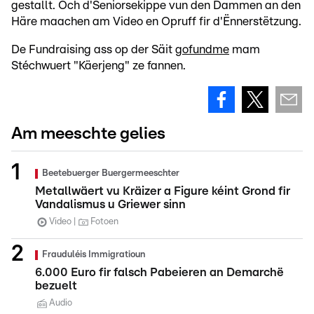
gestallt. Och d'Seniorsekippe vun den Dammen an den
Häre maachen am Video en Opruff fir d'Ënnerstëtzung.
De Fundraising ass op der Säit
gofundme
mam
Stéchwuert "Käerjeng" ze fannen.
Am meeschte gelies
Beetebuerger Buergermeeschter
Metallwäert vu Kräizer a Figure kéint Grond fir
Vandalismus u Griewer sinn
Video
Fotoen
Frauduléis Immigratioun
6.000 Euro fir falsch Pabeieren an Demarchë
bezuelt
Audio