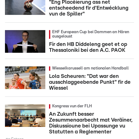
"Eng Placéierung ass net
entscheedend fir d'Entwécklung
vun de Spiller"
EHF European Cup bei Dammen an Hären
ausgeloust
Fir den HB Diddeleng geet et op
Thessaloniki bei den A.C. PAOK
Wiesselkarussell am nationalen Handball
Lola Scheuren: "Dat war den
ausschlaggeebende Punkt" fir de
Wiessel
Kongress vun der FLH
An Zukunft besser
Zesummenaarbecht mat Veräiner,
Diskussioune bei Upassunge vu
Statutten a Reglementer