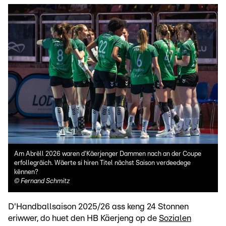
Am Abrëll 2026 waren d'Käerjenger Dammen nach an der Coupe
erfollegräich. Wäerte si hiren Titel nächst Saison verdeedege
kënnen?
©
Fernand Schmitz
D'Handballsaison 2025/26 ass keng 24 Stonnen
eriwwer, do huet den HB Käerjeng op de
Sozialen