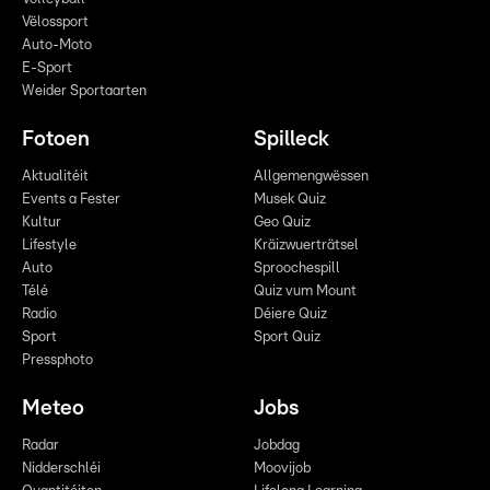
Vëlossport
Auto-Moto
E-Sport
Weider Sportaarten
Fotoen
Spilleck
Aktualitéit
Allgemengwëssen
Events a Fester
Musek Quiz
Kultur
Geo Quiz
Lifestyle
Kräizwuerträtsel
Auto
Sproochespill
Télé
Quiz vum Mount
Radio
Déiere Quiz
Sport
Sport Quiz
Pressphoto
Meteo
Jobs
Radar
Jobdag
Nidderschléi
Moovijob