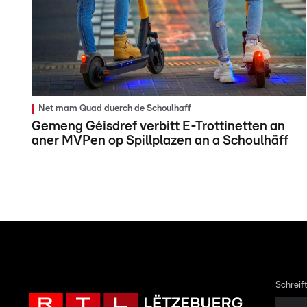
Net mam Quad duerch de Schoulhaff
Gemeng Géisdref verbitt E-Trottinetten an
aner MVPen op Spillplazen an a Schoulhäff
Schreift