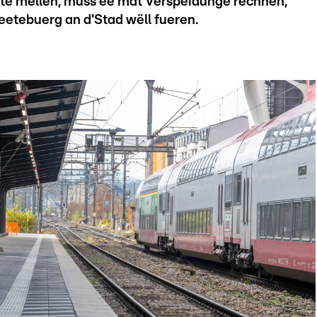
ite mellen, muss ee mat Verspéidunge rechnen,
etebuerg an d'Stad wëll fueren.