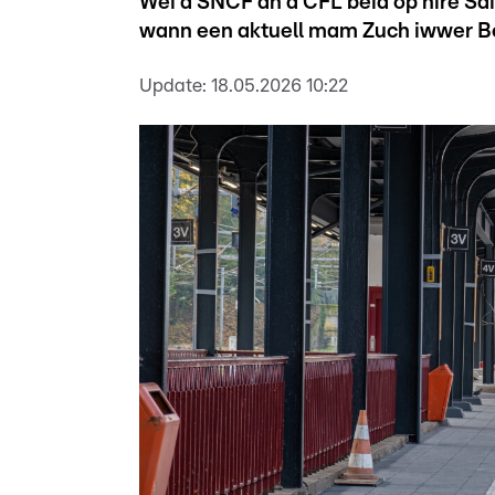
Wéi d'SNCF an d'CFL béid op hire Sä
wann een aktuell mam Zuch iwwer Be
Update:
18.05.2026 10:22