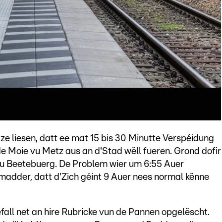
ze liesen, datt ee mat 15 bis 30 Minutte Verspéidung
 Moie vu Metz aus an d'Stad wëll fueren. Grond dofir
zu Beetebuerg. De Problem wier um 6:55 Auer
madder, datt d'Zich géint 9 Auer nees normal kënne
all net an hire Rubricke vun de Pannen opgelëscht.