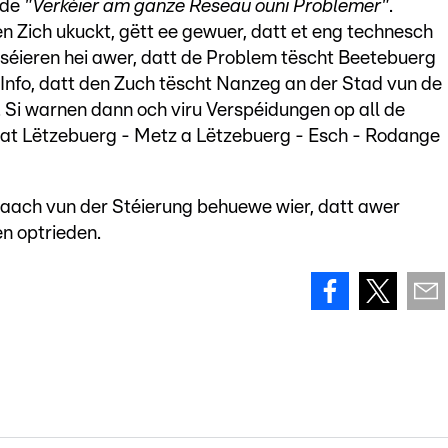
 de
"Verkéier am ganze Reseau ouni Problemer"
.
n Zich ukuckt, gëtt ee gewuer, datt et eng technesch
séieren hei awer, datt de Problem tëscht Beetebuerg
'Info, datt den Zuch tëscht Nanzeg an der Stad vun de
 Si warnen dann och viru Verspéidungen op all de
wat Lëtzebuerg - Metz a Lëtzebuerg - Esch - Rodange
saach vun der Stéierung behuewe wier, datt awer
n optrieden.