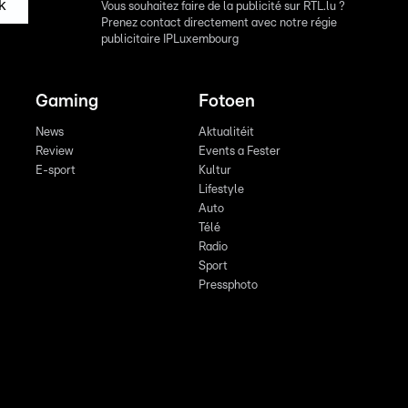
k
Vous souhaitez faire de la publicité sur RTL.lu ?
Prenez contact directement avec notre régie
publicitaire IPLuxembourg
Gaming
Fotoen
News
Aktualitéit
Review
Events a Fester
E-sport
Kultur
Lifestyle
Auto
Télé
Radio
Sport
Pressphoto