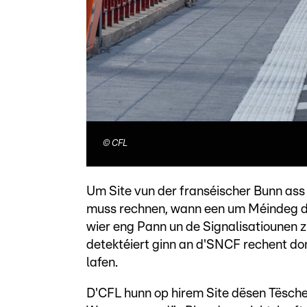
©
CFL
Um Site vun der franséischer Bunn ass 
muss rechnen, wann een um Méindeg de
wier eng Pann un de Signalisatiounen 
detektéiert ginn an d'SNCF rechent do
lafen.
D'CFL hunn op hirem Site dësen Tëschef