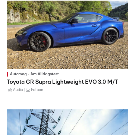
Automag - Am Alldagstest
Toyota GR Supra Lightweight EVO 3.0 M/T
Audio
Fotoen