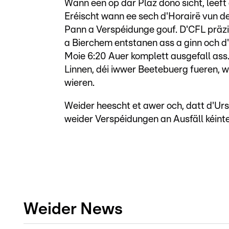
Wann een op där Plaz dono sicht, leeft
Eréischt wann ee sech d'Horairë vun de
Pann a Verspéidunge gouf. D'CFL präzi
a Bierchem entstanen ass a ginn och d
Moie 6:20 Auer komplett ausgefall ass.
Linnen, déi iwwer Beetebuerg fueren, 
wieren.
Weider heescht et awer och, datt d'Ur
weider Verspéidungen an Ausfäll kéinte
Weider News