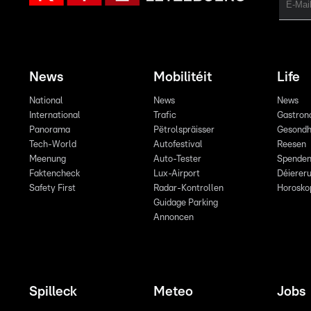
News
Mobilitéit
Life
National
News
News
International
Trafic
Gastron
Panorama
Pëtrolspräisser
Gesondh
Tech-World
Autofestival
Reesen
Meenung
Auto-Tester
Spende
Faktencheck
Lux-Airport
Déiereru
Safety First
Radar-Kontrollen
Horosko
Guidage Parking
Annoncen
Spilleck
Meteo
Jobs