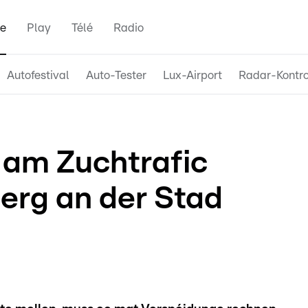
e
Play
Télé
Radio
Autofestival
Auto-Tester
Lux-Airport
Radar-Kontro
 am Zuchtrafic
erg an der Stad