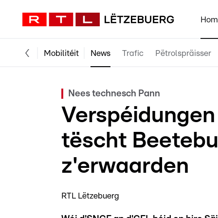
Hom
Mobilitéit
News
Trafic
Pëtrolspräisser
Nees technesch Pann
Verspéidungen
tëscht Beetebu
z'erwaarden
RTL Lëtzebuerg