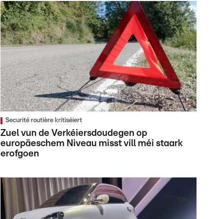
Securité routière kritiséiert
Zuel vun de Verkéiersdoudegen op
europäeschem Niveau misst vill méi staark
erofgoen