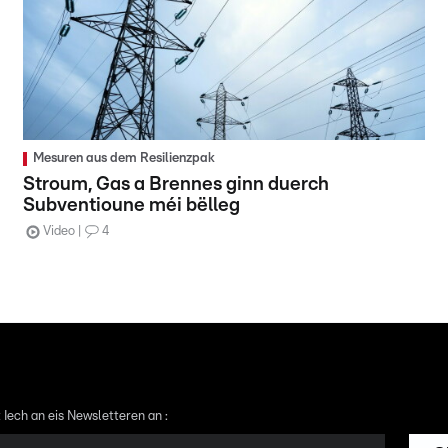
Mesuren aus dem Resilienzpak
Stroum, Gas a Brennes ginn duerch
Subventioune méi bëlleg
Video
4
 Iech an eis Newsletteren an :