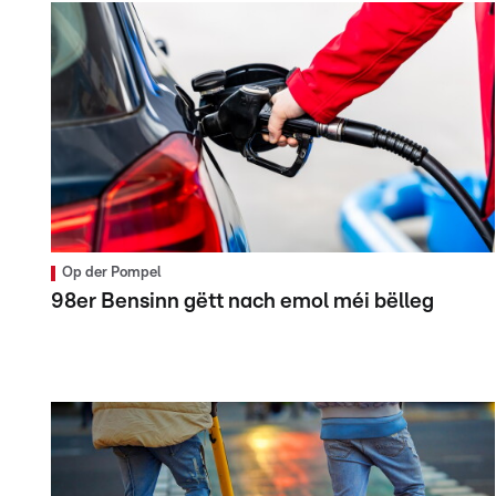
Op der Pompel
98er Bensinn gëtt nach emol méi bëlleg