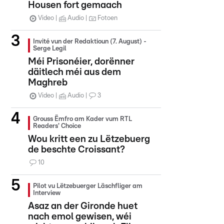
Housen fort gemaach
Video
Audio
Fotoen
Invité vun der Redaktioun (7. August) -
Serge Legil
Méi Prisonéier, dorënner
däitlech méi aus dem
Maghreb
Video
Audio
3
Grouss Ëmfro am Kader vum RTL
Readers' Choice
Wou kritt een zu Lëtzebuerg
de beschte Croissant?
10
Pilot vu Lëtzebuerger Läschfliger am
Interview
Asaz an der Gironde huet
nach emol gewisen, wéi