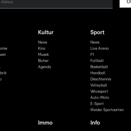
O
Kultur
Sport
News
News
omie
Kino
Live Arena
eet
Musek
F1
Bicher
Futtball
n
Agenda
Basketball
brik
Handball
p
Dëschtennis
Volleyball
Vëlossport
Auto-Moto
E-Sport
Weider Sportaarten
Immo
Info