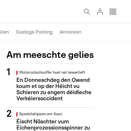
llen
Guidage Parking
Annoncen
Am meeschte gelies
Motorradschauffer huet net iwwerlieft
En Donneschdeg den Owend
koum et op der Héicht vu
Schieren zu engem déidleche
Verkéiersaccident
Spezialekippen am Asaz
Éischt Näschter vum
Eichenprozessionsspinner zu