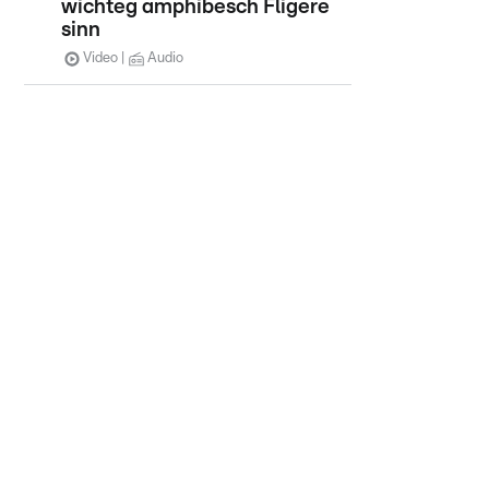
wichteg amphibesch Fligere
sinn
Video
Audio