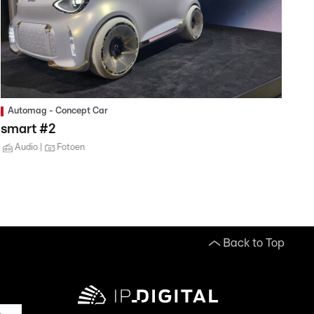
Automag - Concept Car
smart #2
Audio
Fotoen
Back to Top