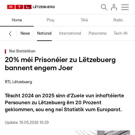
Home
Play
Télé
Radio
News
National
International
Panorama
Tech-World
Nei Statistiken
20% méi Prisonéier zu Lëtzebuerg
bannent engem Joer
RTL Lëtzebuerg
Tëscht 2024 an 2025 sinn d'Zuele vun inhaftéierte
Persounen zu Lëtzebuerg ëm 20 Prozent
geklommen, sou eng nei Statistik vum Europarot.
Update:
19.05.2026 10:29