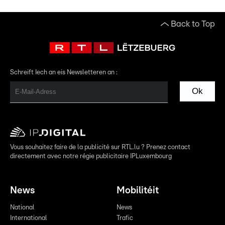
Back to Top
Schreift Iech an eis Newsletteren an :
Ok
Vous souhaitez faire de la publicité sur RTL.lu ? Prenez contact
directement avec notre régie publicitaire IPLuxembourg
News
Mobilitéit
National
News
International
Trafic