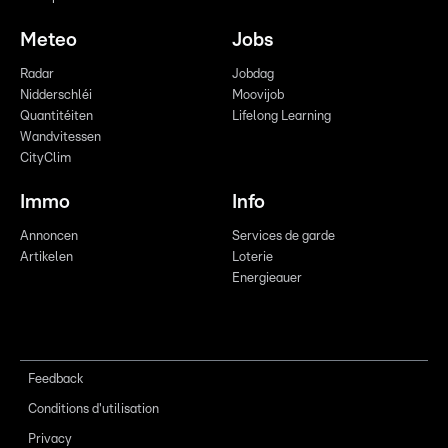
Meteo
Jobs
Radar
Jobdag
Nidderschléi
Moovijob
Quantitéiten
Lifelong Learning
Wandvitessen
CityClim
Immo
Info
Annoncen
Services de garde
Artikelen
Loterie
Energieauer
Feedback
Conditions d'utilisation
Privacy