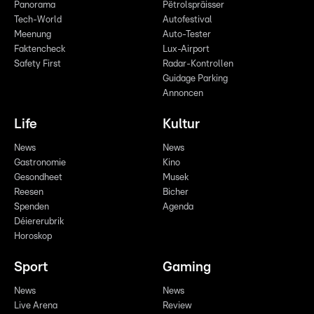
Panorama
Pëtrolspräisser
Tech-World
Autofestival
Meenung
Auto-Tester
Faktencheck
Lux-Airport
Safety First
Radar-Kontrollen
Guidage Parking
Annoncen
Life
Kultur
News
News
Gastronomie
Kino
Gesondheet
Musek
Reesen
Bicher
Spenden
Agenda
Déiererubrik
Horoskop
Sport
Gaming
News
News
Live Arena
Review