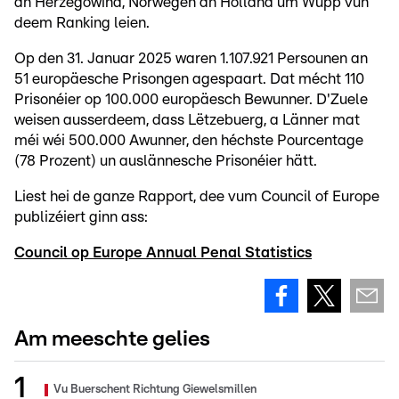
an Herzegowina, Norwegen an Holland um Wupp vun
deem Ranking leien.
Op den 31. Januar 2025 waren 1.107.921 Persounen an
51 europäesche Prisongen agespaart. Dat mécht 110
Prisonéier op 100.000 europäesch Bewunner. D'Zuele
weisen ausserdeem, dass Lëtzebuerg, a Länner mat
méi wéi 500.000 Awunner, den héchste Pourcentage
(78 Prozent) un auslännesche Prisonéier hätt.
Liest hei de ganze Rapport, dee vum Council of Europe
publizéiert ginn ass:
Council op Europe Annual Penal Statistics
Am meeschte gelies
Vu Buerschent Richtung Giewelsmillen