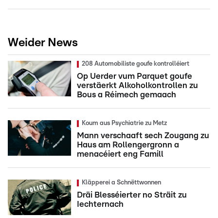
Weider News
208 Automobiliste goufe kontrolléiert
Op Uerder vum Parquet goufe
verstäerkt Alkoholkontrollen zu
Bous a Réimech gemaach
Koum aus Psychiatrie zu Metz
Mann verschaaft sech Zougang zu
Haus am Rollengergronn a
menacéiert eng Famill
Kläpperei a Schnëttwonnen
Dräi Blesséierter no Sträit zu
Iechternach