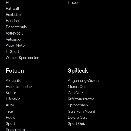
F1
E-sport
Futtball
Basketball
Handball
Dëschtennis
Volleyball
Vëlossport
Auto-Moto
E-Sport
Weider Sportaarten
Fotoen
Spilleck
Aktualitéit
Allgemengwëssen
Events a Fester
Musek Quiz
Kultur
Geo Quiz
Lifestyle
Kräizwuerträtsel
Auto
Sproochespill
Télé
Quiz vum Mount
Radio
Déiere Quiz
Sport
Sport Quiz
Pressphoto