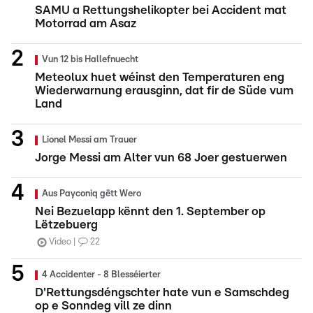
SAMU a Rettungshelikopter bei Accident mat
Motorrad am Asaz
Vun 12 bis Hallefnuecht
Meteolux huet wéinst den Temperaturen eng
Wiederwarnung erausginn, dat fir de Süde vum
Land
Lionel Messi am Trauer
Jorge Messi am Alter vun 68 Joer gestuerwen
Aus Payconiq gëtt Wero
Nei Bezuelapp kënnt den 1. September op
Lëtzebuerg
Video
22
4 Accidenter - 8 Blesséierter
D'Rettungsdéngschter hate vun e Samschdeg
op e Sonndeg vill ze dinn