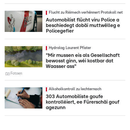
Flucht zu Réimech verhënnert Protokoll net
Automobilist flücht viru Police a
beschiedegt dobäi muttwëlleg e
Policegefier
Hydrolog Laurent Pfister
"Mir mussen eis als Gesellschaft
bewosst ginn, wéi kostbar dat
Waasser ass"
Fotoen
Alkoholkontroll zu Iechternach
303 Automobiliste goufe
kontrolléiert, ee Fürerschäi gouf
agezunn