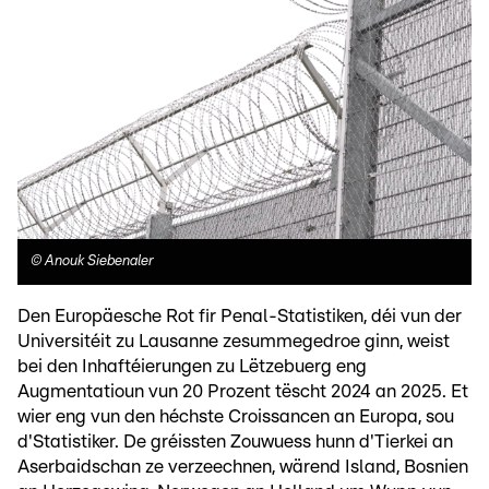
©
Anouk Siebenaler
Den Europäesche Rot fir Penal-Statistiken, déi vun der
Universitéit zu Lausanne zesummegedroe ginn, weist
bei den Inhaftéierungen zu Lëtzebuerg eng
Augmentatioun vun 20 Prozent tëscht 2024 an 2025. Et
wier eng vun den héchste Croissancen an Europa, sou
d'Statistiker. De gréissten Zouwuess hunn d'Tierkei an
Aserbaidschan ze verzeechnen, wärend Island, Bosnien