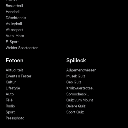
Futtball
Basketball
Handball
Dëschtennis
Volleyball
Vëlossport
Auto-Moto
E-Sport
Weider Sportaarten
Fotoen
Spilleck
Aktualitéit
Allgemengwëssen
Events a Fester
Musek Quiz
Kultur
Geo Quiz
Lifestyle
Kräizwuerträtsel
Auto
Sproochespill
Télé
Quiz vum Mount
Radio
Déiere Quiz
Sport
Sport Quiz
Pressphoto