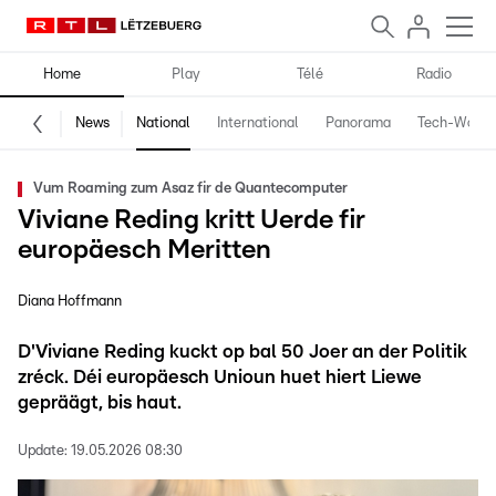
Home
Play
Télé
Radio
News
National
International
Panorama
Tech-World
Vum Roaming zum Asaz fir de Quantecomputer
Viviane Reding kritt Uerde fir
europäesch Meritten
Diana Hoffmann
D'Viviane Reding kuckt op bal 50 Joer an der Politik
zréck. Déi europäesch Unioun huet hiert Liewe
gepräägt, bis haut.
Update:
19.05.2026 08:30