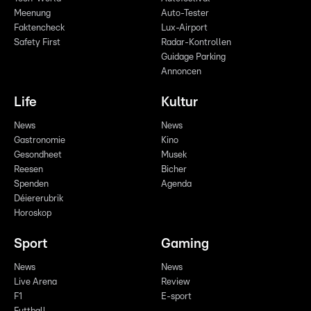
Meenung
Auto-Tester
Faktencheck
Lux-Airport
Safety First
Radar-Kontrollen
Guidage Parking
Annoncen
Life
Kultur
News
News
Gastronomie
Kino
Gesondheet
Musek
Reesen
Bicher
Spenden
Agenda
Déiererubrik
Horoskop
Sport
Gaming
News
News
Live Arena
Review
F1
E-sport