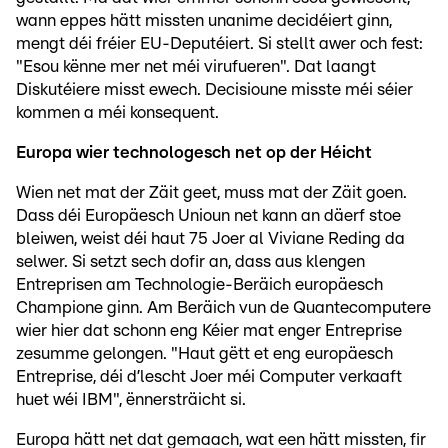
wann eppes hätt missten unanime decidéiert ginn,
mengt déi fréier EU-Deputéiert. Si stellt awer och fest:
"Esou kënne mer net méi virufueren". Dat laangt
Diskutéiere misst ewech. Decisioune misste méi séier
kommen a méi konsequent.
Europa wier technologesch net op der Héicht
Wien net mat der Zäit geet, muss mat der Zäit goen.
Dass déi Europäesch Unioun net kann an däerf stoe
bleiwen, weist déi haut 75 Joer al Viviane Reding da
selwer. Si setzt sech dofir an, dass aus klengen
Entreprisen am Technologie-Beräich europäesch
Champione ginn. Am Beräich vun de Quantecomputere
wier hier dat schonn eng Kéier mat enger Entreprise
zesumme gelongen. "Haut gëtt et eng europäesch
Entreprise, déi d’lescht Joer méi Computer verkaaft
huet wéi IBM", ënnersträicht si.
Europa hätt net dat gemaach, wat een hätt missten, fir