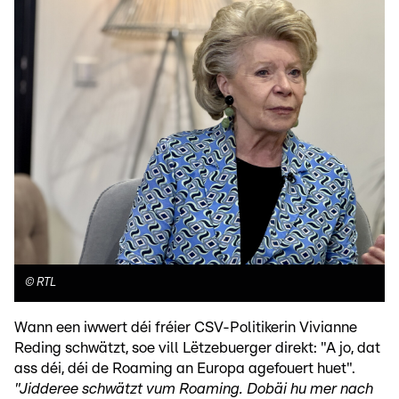
©
RTL
Wann een iwwert déi fréier CSV-Politikerin Vivianne
Reding schwätzt, soe vill Lëtzebuerger direkt: "A jo, dat
ass déi, déi de Roaming an Europa agefouert huet".
"Jidderee schwätzt vum Roaming. Dobäi hu mer nach