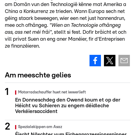
am Domän vun den Technologië kënne mat Amerika a
China a Konkurrenz ze trieden. Wann Europa sech net
géing staark beweegen, wier een net just hannendrun,
mee och ofhängeg.
"Wien an Technologie ofhängeg
ass, ass net méi fräi"
, stellt si fest. Dofir bräicht et och
vill privat Suen an eng aner Manéier, fir d'Entreprisen
ze finanzéieren.
Am meeschte gelies
Motorradschauffer huet net iwwerlieft
En Donneschdeg den Owend koum et op der
Héicht vu Schieren zu engem déidleche
Verkéiersaccident
Spezialekippen am Asaz
Éischt Näschter vum Eichenprozessionsspinner