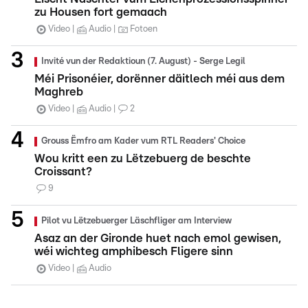
zu Housen fort gemaach
Video
Audio
Fotoen
Invité vun der Redaktioun (7. August) - Serge Legil
Méi Prisonéier, dorënner däitlech méi aus dem
Maghreb
Video
Audio
2
Grouss Ëmfro am Kader vum RTL Readers' Choice
Wou kritt een zu Lëtzebuerg de beschte
Croissant?
9
Pilot vu Lëtzebuerger Läschfliger am Interview
Asaz an der Gironde huet nach emol gewisen,
wéi wichteg amphibesch Fligere sinn
Video
Audio