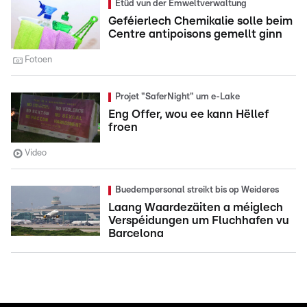
Etüd vun der Ëmweltverwaltung
Geféierlech Chemikalie solle beim
Centre antipoisons gemellt ginn
Fotoen
Projet "SaferNight" um e-Lake
Eng Offer, wou ee kann Hëllef
froen
Video
Buedempersonal streikt bis op Weideres
Laang Waardezäiten a méiglech
Verspéidungen um Fluchhafen vu
Barcelona