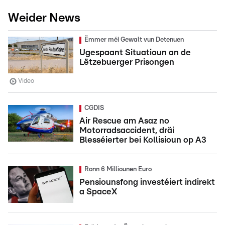
Weider News
Ëmmer méi Gewalt vun Detenuen
Ugespaant Situatioun an de
Lëtzebuerger Prisongen
Video
CGDIS
Air Rescue am Asaz no
Motorradsaccident, dräi
Blesséierter bei Kollisioun op A3
Ronn 6 Milliounen Euro
Pensiounsfong investéiert indirekt
a SpaceX