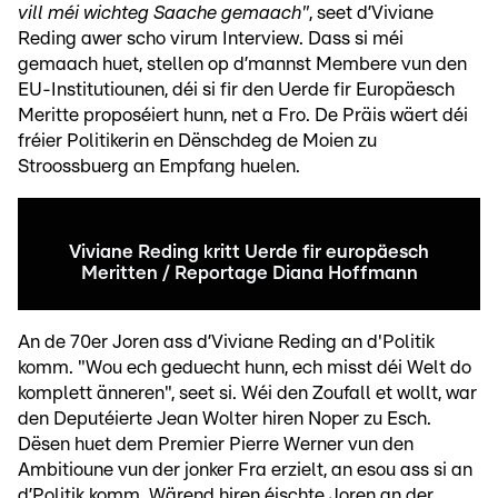
vill méi wichteg Saache gemaach"
, seet d’Viviane
Reding awer scho virum Interview. Dass si méi
gemaach huet, stellen op d’mannst Membere vun den
EU-Institutiounen, déi si fir den Uerde fir Europäesch
Meritte proposéiert hunn, net a Fro. De Präis wäert déi
fréier Politikerin en Dënschdeg de Moien zu
Stroossbuerg an Empfang huelen.
Viviane Reding kritt Uerde fir europäesch
Meritten / Reportage Diana Hoffmann
An de 70er Joren ass d’Viviane Reding an d'Politik
komm. "Wou ech geduecht hunn, ech misst déi Welt do
komplett änneren", seet si. Wéi den Zoufall et wollt, war
den Deputéierte Jean Wolter hiren Noper zu Esch.
Dësen huet dem Premier Pierre Werner vun den
Ambitioune vun der jonker Fra erzielt, an esou ass si an
d’Politik komm. Wärend hiren éischte Joren an der