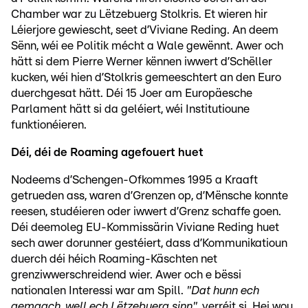
Chamber war zu Lëtzebuerg Stolkris. Et wieren hir
Léierjore gewiescht, seet d’Viviane Reding. An deem
Sënn, wéi ee Politik mécht a Wale gewënnt. Awer och
hätt si dem Pierre Werner kënnen iwwert d’Schëller
kucken, wéi hien d’Stolkris gemeeschtert an den Euro
duerchgesat hätt. Déi 15 Joer am Europäesche
Parlament hätt si da geléiert, wéi Institutioune
funktionéieren.
Déi, déi de Roaming agefouert huet
Nodeems d’Schengen-Ofkommes 1995 a Kraaft
getrueden ass, waren d’Grenzen op, d’Mënsche konnte
reesen, studéieren oder iwwert d’Grenz schaffe goen.
Déi deemoleg EU-Kommissärin Viviane Reding huet
sech awer dorunner gestéiert, dass d’Kommunikatioun
duerch déi héich Roaming-Käschten net
grenziwwerschreidend wier. Awer och e bëssi
nationalen Interessi war am Spill.
"Dat hunn ech
gemaach, well ech Lëtzebuerg sinn"
, verréit si. Hei wou