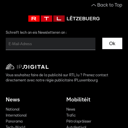
Back to Top
Schreift Iech an eis Newsletteren an :
Ok
Vous souhaitez faire de la publicité sur RTL.lu ? Prenez contact
directement avec notre régie publicitaire IPLuxembourg
News
Mobilitéit
National
News
International
Trafic
Panorama
Pëtrolspräisser
Tech-World
Autofestival