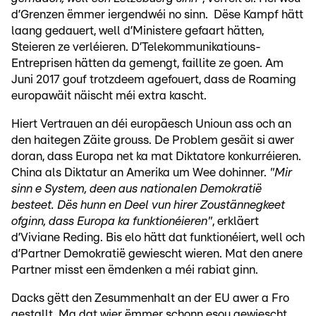
d’Grenzen ëmmer iergendwéi no sinn. Dëse Kampf hätt
laang gedauert, well d’Ministere gefaart hätten,
Steieren ze verléieren. D’Telekommunikatiouns-
Entreprisen hätten da gemengt, faillite ze goen. Am
Juni 2017 gouf trotzdeem agefouert, dass de Roaming
europawäit näischt méi extra kascht.
Hiert Vertrauen an déi europäesch Unioun ass och an
den haitegen Zäite grouss. De Problem gesäit si awer
doran, dass Europa net ka mat Diktatore konkurréieren.
China als Diktatur an Amerika um Wee dohinner.
"Mir
sinn e System, deen aus nationalen Demokratië
besteet. Dës hunn en Deel vun hirer Zoustännegkeet
ofginn, dass Europa ka funktionéieren"
, erkläert
d’Viviane Reding. Bis elo hätt dat funktionéiert, well och
d’Partner Demokratië gewiescht wieren. Mat den anere
Partner misst een ëmdenken a méi rabiat ginn.
Dacks gëtt den Zesummenhalt an der EU awer a Fro
gestallt. Ma dat wier ëmmer schonn esou gewiescht,