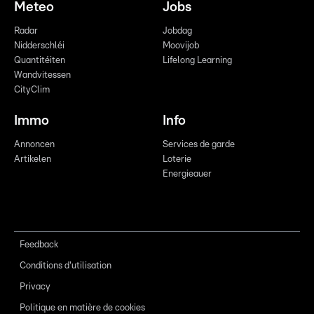
Meteo
Jobs
Radar
Jobdag
Nidderschléi
Moovijob
Quantitéiten
Lifelong Learning
Wandvitessen
CityClim
Immo
Info
Annoncen
Services de garde
Artikelen
Loterie
Energieauer
Feedback
Conditions d'utilisation
Privacy
Politique en matière de cookies