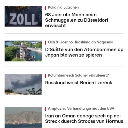
Kokain a Lutschen
68 Joer ale Mann beim
Schmuggelen zu Düsseldorf
erwëscht
Och 81 Joer no Hiroshima an Nagasaki
D'Suitte vun den Atombommen op
Japan bleiwen ze spieren
Kolumbianesch Söldner rekrutéiert?
Russland weist Bericht zeréck
Amplaz vu Verhandlunge mat den USA
Iran an Oman eenege sech op nei
Streck duerch Strooss vun Hormus