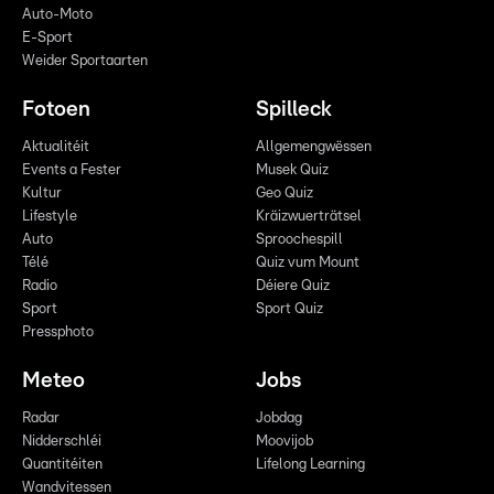
Auto-Moto
E-Sport
Weider Sportaarten
Fotoen
Spilleck
Aktualitéit
Allgemengwëssen
Events a Fester
Musek Quiz
Kultur
Geo Quiz
Lifestyle
Kräizwuerträtsel
Auto
Sproochespill
Télé
Quiz vum Mount
Radio
Déiere Quiz
Sport
Sport Quiz
Pressphoto
Meteo
Jobs
Radar
Jobdag
Nidderschléi
Moovijob
Quantitéiten
Lifelong Learning
Wandvitessen