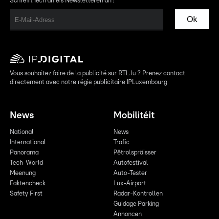
Schreift Iech an eis Newsletteren an :
Ok
Vous souhaitez faire de la publicité sur RTL.lu ? Prenez contact
directement avec notre régie publicitaire IPLuxembourg
News
Mobilitéit
National
News
International
Trafic
Panorama
Pëtrolspräisser
Tech-World
Autofestival
Meenung
Auto-Tester
Faktencheck
Lux-Airport
Safety First
Radar-Kontrollen
Guidage Parking
Annoncen