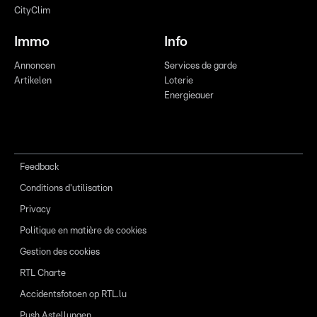
CityClim
Immo
Info
Annoncen
Services de garde
Artikelen
Loterie
Energieauer
Feedback
Conditions d'utilisation
Privacy
Politique en matière de cookies
Gestion des cookies
RTL Charte
Accidentsfotoen op RTL.lu
Push Astellungen