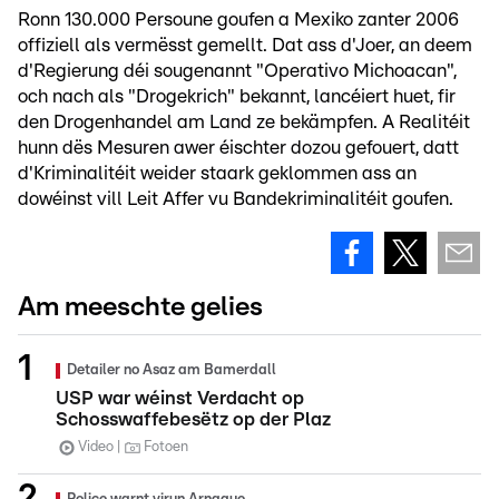
Ronn 130.000 Persoune goufen a Mexiko zanter 2006
offiziell als vermësst gemellt. Dat ass d'Joer, an deem
d'Regierung déi sougenannt "Operativo Michoacan",
och nach als "Drogekrich" bekannt, lancéiert huet, fir
den Drogenhandel am Land ze bekämpfen. A Realitéit
hunn dës Mesuren awer éischter dozou gefouert, datt
d'Kriminalitéit weider staark geklommen ass an
dowéinst vill Leit Affer vu Bandekriminalitéit goufen.
Am meeschte gelies
Detailer no Asaz am Bamerdall
USP war wéinst Verdacht op
Schosswaffebesëtz op der Plaz
Video
Fotoen