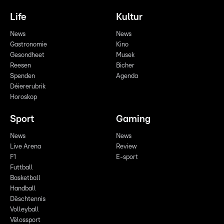
Life
Kultur
News
News
Gastronomie
Kino
Gesondheet
Musek
Reesen
Bicher
Spenden
Agenda
Déiererubrik
Horoskop
Sport
Gaming
News
News
Live Arena
Review
F1
E-sport
Futtball
Basketball
Handball
Dëschtennis
Volleyball
Vëlossport