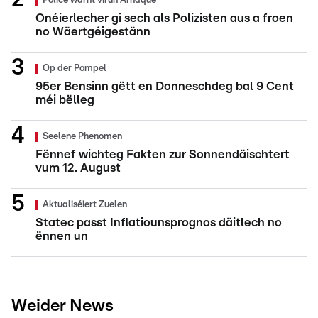
Police warnt virun Arnaque
Onéierlecher gi sech als Polizisten aus a froen
no Wäertgéigestänn
Op der Pompel
95er Bensinn gëtt en Donneschdeg bal 9 Cent
méi bëlleg
Seelene Phenomen
Fënnef wichteg Fakten zur Sonnendäischtert
vum 12. August
Aktualiséiert Zuelen
Statec passt Inflatiounsprognos däitlech no
ënnen un
Weider News