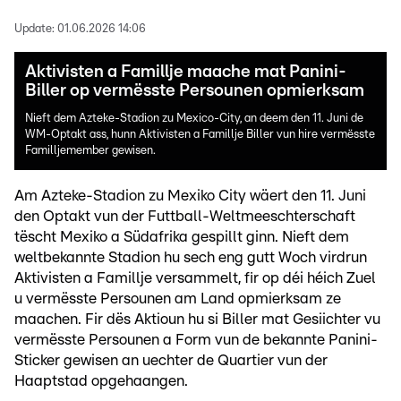
Update:
01.06.2026 14:06
Aktivisten a Famillje maache mat Panini-
Biller op vermësste Persounen opmierksam
Nieft dem Azteke-Stadion zu Mexico-City, an deem den 11. Juni de
WM-Optakt ass, hunn Aktivisten a Famillje Biller vun hire vermësste
Familljemember gewisen.
Am Azteke-Stadion zu Mexiko City wäert den 11. Juni
den Optakt vun der Futtball-Weltmeeschterschaft
tëscht Mexiko a Südafrika gespillt ginn. Nieft dem
weltbekannte Stadion hu sech eng gutt Woch virdrun
Aktivisten a Famillje versammelt, fir op déi héich Zuel
u vermësste Persounen am Land opmierksam ze
maachen. Fir dës Aktioun hu si Biller mat Gesiichter vu
vermësste Persounen a Form vun de bekannte Panini-
Sticker gewisen an uechter de Quartier vun der
Haaptstad opgehaangen.