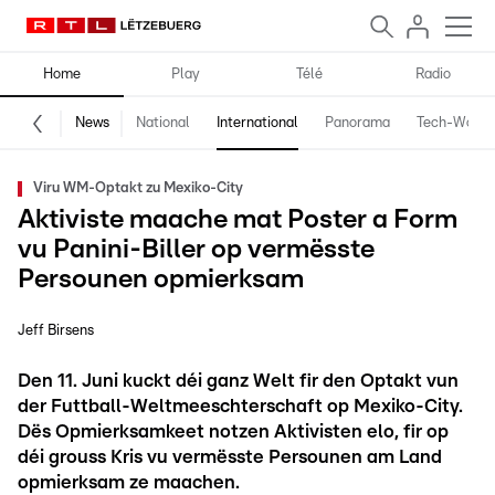
Home
Play
Télé
Radio
News
National
International
Panorama
Tech-World
Viru WM-Optakt zu Mexiko-City
Aktiviste maache mat Poster a Form
vu Panini-Biller op vermësste
Persounen opmierksam
Jeff Birsens
Den 11. Juni kuckt déi ganz Welt fir den Optakt vun
der Futtball-Weltmeeschterschaft op Mexiko-City.
Dës Opmierksamkeet notzen Aktivisten elo, fir op
déi grouss Kris vu vermësste Persounen am Land
opmierksam ze maachen.