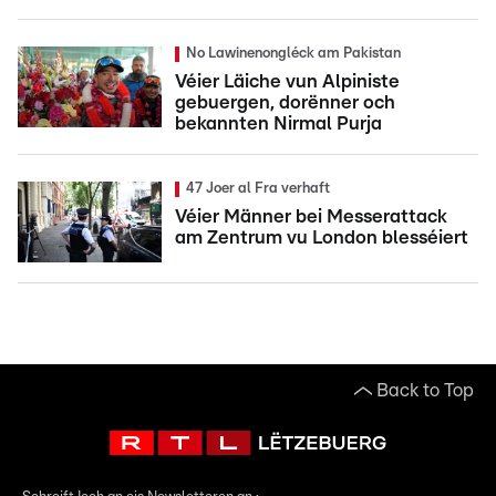
No Lawinenongléck am Pakistan
Véier Läiche vun Alpiniste
gebuergen, dorënner och
bekannten Nirmal Purja
47 Joer al Fra verhaft
Véier Männer bei Messerattack
am Zentrum vu London blesséiert
Back to Top