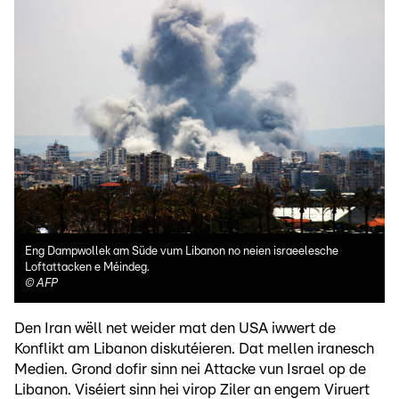
Eng Dampwollek am Süde vum Libanon no neien israeelesche
Loftattacken e Méindeg.
©
AFP
Den Iran wëll net weider mat den USA iwwert de
Konflikt am Libanon diskutéieren. Dat mellen iranesch
Medien. Grond dofir sinn nei Attacke vun Israel op de
Libanon. Viséiert sinn hei virop Ziler an engem Viruert