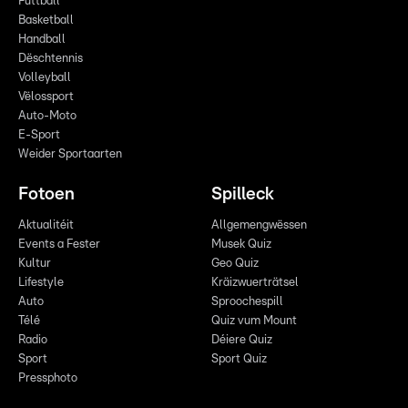
Futtball
Basketball
Handball
Dëschtennis
Volleyball
Vëlossport
Auto-Moto
E-Sport
Weider Sportaarten
Fotoen
Spilleck
Aktualitéit
Allgemengwëssen
Events a Fester
Musek Quiz
Kultur
Geo Quiz
Lifestyle
Kräizwuerträtsel
Auto
Sproochespill
Télé
Quiz vum Mount
Radio
Déiere Quiz
Sport
Sport Quiz
Pressphoto