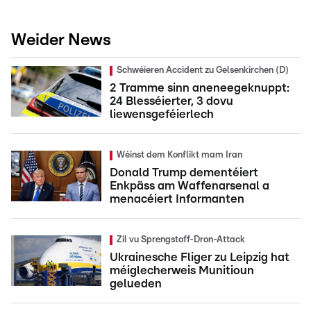
Weider News
Schwéieren Accident zu Gelsenkirchen (D)
2 Tramme sinn aneneegeknuppt:
24 Blesséierter, 3 dovu
liewensgeféierlech
Wéinst dem Konflikt mam Iran
Donald Trump dementéiert
Enkpäss am Waffenarsenal a
menacéiert Informanten
Zil vu Sprengstoff-Dron-Attack
Ukrainesche Fliger zu Leipzig hat
méiglecherweis Munitioun
gelueden