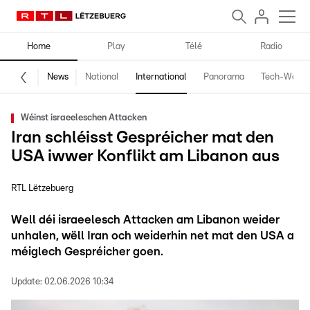
Home
Play
Télé
Radio
News
National
International
Panorama
Tech-World
Wéinst israeeleschen Attacken
Iran schléisst Gespréicher mat den
USA iwwer Konflikt am Libanon aus
RTL Lëtzebuerg
Well déi israeelesch Attacken am Libanon weider
unhalen, wëll Iran och weiderhin net mat den USA a
méiglech Gespréicher goen.
Update:
02.06.2026 10:34