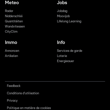
Meteo
Jobs
Radar
Jobdag
Nidderschléi
Moovijob
Quantitéiten
Lifelong Learning
Wandvitessen
CityClim
Immo
Info
Annoncen
Services de garde
Artikelen
Loterie
Energieauer
Feedback
Conditions d'utilisation
Privacy
Politique en matière de cookies