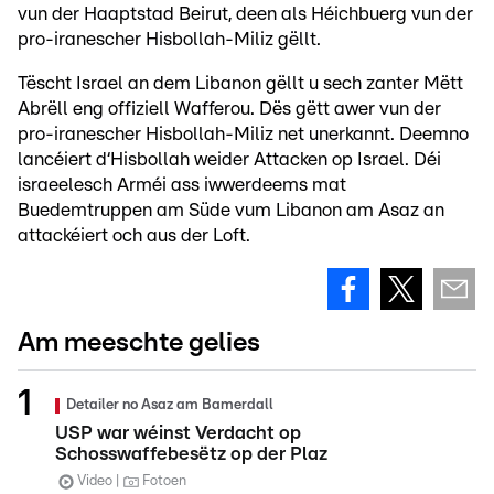
vun der Haaptstad Beirut, deen als Héichbuerg vun der
pro-iranescher Hisbollah-Miliz gëllt.
Tëscht Israel an dem Libanon gëllt u sech zanter Mëtt
Abrëll eng offiziell Wafferou. Dës gëtt awer vun der
pro-iranescher Hisbollah-Miliz net unerkannt. Deemno
lancéiert d‘Hisbollah weider Attacken op Israel. Déi
israeelesch Arméi ass iwwerdeems mat
Buedemtruppen am Süde vum Libanon am Asaz an
attackéiert och aus der Loft.
Am meeschte gelies
Detailer no Asaz am Bamerdall
USP war wéinst Verdacht op
Schosswaffebesëtz op der Plaz
Video
Fotoen