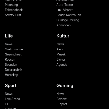
Meenung
Auto-Tester
Faktencheck
Lux-Airport
Safety First
Radar-Kontrollen
Guidage Parking
Annoncen
Life
Kultur
News
News
Gastronomie
Kino
Gesondheet
Musek
Reesen
Bicher
Spenden
Agenda
Déiererubrik
Horoskop
Sport
Gaming
News
News
Live Arena
Review
F1
E-sport