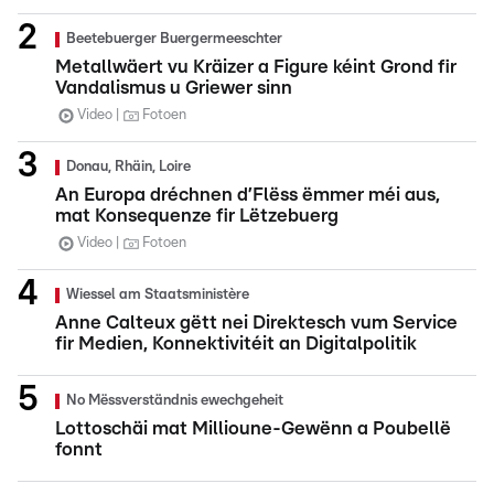
Beetebuerger Buergermeeschter
Metallwäert vu Kräizer a Figure kéint Grond fir
Vandalismus u Griewer sinn
Video
Fotoen
Donau, Rhäin, Loire
An Europa dréchnen d’Flëss ëmmer méi aus,
mat Konsequenze fir Lëtzebuerg
Video
Fotoen
Wiessel am Staatsministère
Anne Calteux gëtt nei Direktesch vum Service
fir Medien, Konnektivitéit an Digitalpolitik
No Mëssverständnis ewechgeheit
Lottoschäi mat Millioune-Gewënn a Poubellë
fonnt