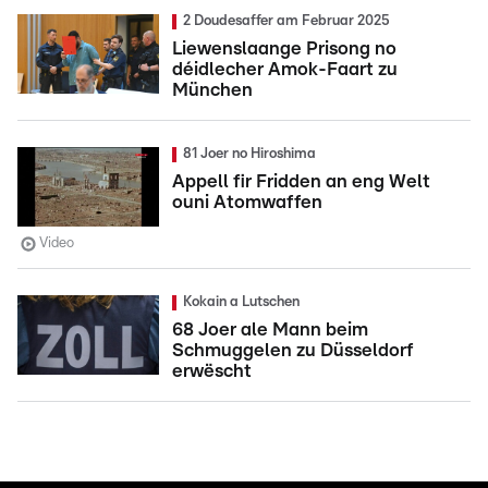
2 Doudesaffer am Februar 2025
Liewenslaange Prisong no
déidlecher Amok-Faart zu
München
81 Joer no Hiroshima
Appell fir Fridden an eng Welt
ouni Atomwaffen
Video
Kokain a Lutschen
68 Joer ale Mann beim
Schmuggelen zu Düsseldorf
erwëscht