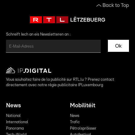
Back to Top
Schreift Iech an eis Newsletteren an :
Ok
Vous souhaitez faire de la publicité sur RTL.lu ? Prenez contact
directement avec notre régie publicitaire IPLuxembourg
News
Mobilitéit
National
News
International
Trafic
Panorama
Pëtrolspräisser
Tech-World
Autofestival