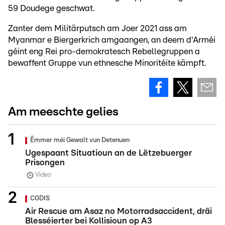
59 Doudege geschwat.
Zanter dem Militärputsch am Joer 2021 ass am
Myanmar e Biergerkrich amgaangen, an deem d'Arméi
géint eng Rei pro-demokratesch Rebellegruppen a
bewaffent Gruppe vun ethnesche Minoritéite kämpft.
Am meeschte gelies
Ëmmer méi Gewalt vun Detenuen
Ugespaant Situatioun an de Lëtzebuerger
Prisongen
Video
CGDIS
Air Rescue am Asaz no Motorradsaccident, dräi
Blesséierter bei Kollisioun op A3