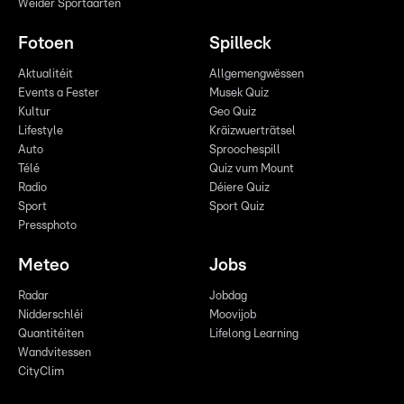
Weider Sportaarten
Fotoen
Spilleck
Aktualitéit
Allgemengwëssen
Events a Fester
Musek Quiz
Kultur
Geo Quiz
Lifestyle
Kräizwuerträtsel
Auto
Sproochespill
Télé
Quiz vum Mount
Radio
Déiere Quiz
Sport
Sport Quiz
Pressphoto
Meteo
Jobs
Radar
Jobdag
Nidderschléi
Moovijob
Quantitéiten
Lifelong Learning
Wandvitessen
CityClim