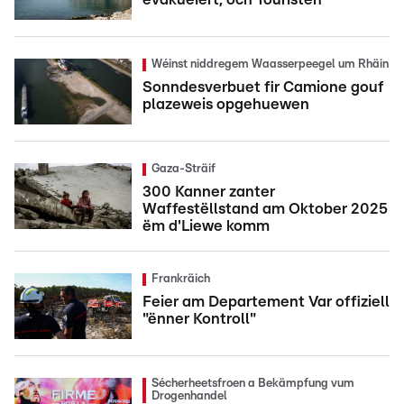
Wéinst niddregem Waasserpeegel um Rhäin
Sonndesverbuet fir Camione gouf
plazeweis opgehuewen
Gaza-Sträif
300 Kanner zanter
Waffestëllstand am Oktober 2025
ëm d'Liewe komm
Frankräich
Feier am Departement Var offiziell
"ënner Kontroll"
Sécherheetsfroen a Bekämpfung vum
Drogenhandel