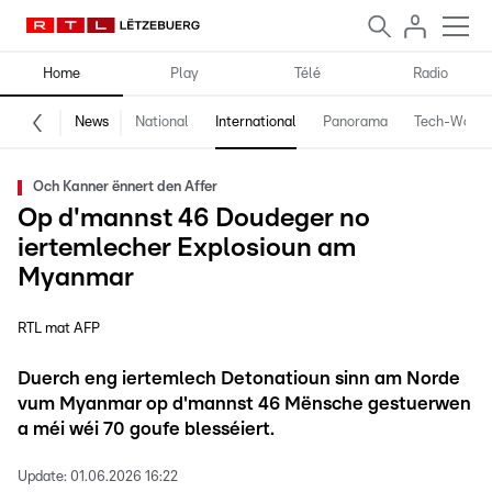
Home
Play
Télé
Radio
News
National
International
Panorama
Tech-World
Och Kanner ënnert den Affer
Op d'mannst 46 Doudeger no
iertemlecher Explosioun am
Myanmar
RTL mat AFP
Duerch eng iertemlech Detonatioun sinn am Norde
vum Myanmar op d'mannst 46 Mënsche gestuerwen
a méi wéi 70 goufe blesséiert.
Update:
01.06.2026 16:22