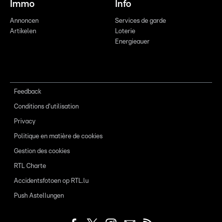
Immo
Info
Annoncen
Services de garde
Artikelen
Loterie
Energieauer
Feedback
Conditions d'utilisation
Privacy
Politique en matière de cookies
Gestion des cookies
RTL Charte
Accidentsfotoen op RTL.lu
Push Astellungen