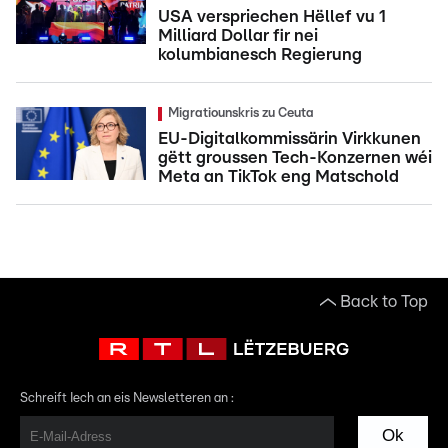
USA verspriechen Hëllef vu 1
Milliard Dollar fir nei
kolumbianesch Regierung
Migratiounskris zu Ceuta
EU-Digitalkommissärin Virkkunen
gëtt groussen Tech-Konzernen wéi
Meta an TikTok eng Matschold
Back to Top
Schreift Iech an eis Newsletteren an :
Ok