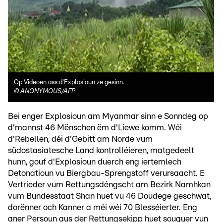
Op Videoen ass d'Explosioun ze gesinn.
©
ANONYMOUS/AFP
Bei enger Explosioun am Myanmar sinn e Sonndeg op
d'mannst 46 Mënschen ëm d'Liewe komm. Wéi
d'Rebellen, déi d'Gebitt am Norde vum
südostasiatesche Land kontrolléieren, matgedeelt
hunn, gouf d'Explosioun duerch eng iertemlech
Detonatioun vu Biergbau-Sprengstoff verursaacht. E
Vertrieder vum Rettungsdéngscht am Bezirk Namhkan
vum Bundesstaat Shan huet vu 46 Doudege geschwat,
dorënner och Kanner a méi wéi 70 Blesséierter. Eng
aner Persoun aus der Rettungsekipp huet souguer vun