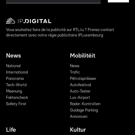
Vous souhaitez faire de la publicité sur RTL.lu ? Prenez contact
directement avec notre régie publicitaire IPLuxembourg
News
Mobilitéit
National
News
International
Trafic
Panorama
Pëtrolspräisser
Tech-World
Autofestival
Meenung
Auto-Tester
Faktencheck
Lux-Airport
Safety First
Radar-Kontrollen
Guidage Parking
Annoncen
Life
Kultur