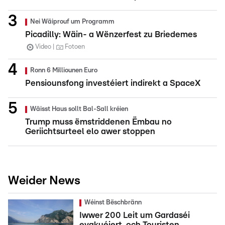
Nei Wäiprouf um Programm
Picadilly: Wäin- a Wënzerfest zu Briedemes
Video
Fotoen
Ronn 6 Milliounen Euro
Pensiounsfong investéiert indirekt a SpaceX
Wäisst Haus sollt Bal-Sall kréien
Trump muss ëmstriddenen Ëmbau no
Geriichtsurteel elo awer stoppen
Weider News
Wéinst Bëschbränn
Iwwer 200 Leit um Gardaséi
evakuéiert, och Touristen