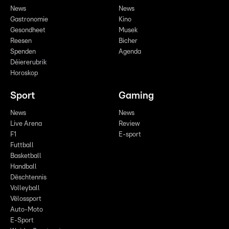
News
News
Gastronomie
Kino
Gesondheet
Musek
Reesen
Bicher
Spenden
Agenda
Déiererubrik
Horoskop
Sport
Gaming
News
News
Live Arena
Review
F1
E-sport
Futtball
Basketball
Handball
Dëschtennis
Volleyball
Vëlossport
Auto-Moto
E-Sport