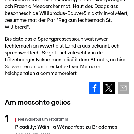
och Fraen a Meedercher mat. Haut des Daags ass
besonnesch de Willibrodus-Bauveräin aktiv involvéiert,
zesumme mat der Par "Regioun Iechternach St.
Willibrord".
Bis dato ass d'Sprangpressessioun wäit iwwer
Iechternach an iwwert eist Land eraus bekannt, och
spréchwërtlech. Se gëtt net zulescht vun de
Lëtzebuerger Nokommen déisäit dem Atlantik, an hire
Souveniren an an hirer kollektiver Memoire
héichgehalen a commemoréiert.
Am meeschte gelies
Nei Wäiprouf um Programm
Picadilly: Wäin- a Wënzerfest zu Briedemes