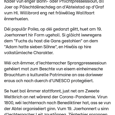
Kader vun enger Bann- oder Pflichtpressessioun, all
Joer op Päischtdënschdeg an d'Abteistad op d'Graf
vum Hl. Willibrord eng net fräiwëlleg Wallfaart
ënnerhuelen.
Déi populär Polka, op déi gedanzt gëtt, huet am 19.
Joerhonnert hir Form ugeholl. Si gläicht iwwregens
dem "Fuchs du hast die Gans gestohlen" an dem
"Adam hatte sieben Söhne", en Hiwäis op hire
volkstümleche Charakter.
Wéi och ëmmer, d'Iechternacher Sprangpressessioun
gehéiert mat zum Beschte vun eisem einheimesche
Brauchtum a kulturelle Patrimoine an ass doriwwer
eraus och nach duerch d'UNESCO protegéiert.
Se huet bal ëmmer stattfonnt, just net am Zweete
Weltkrich an net wärend der Corona-Pandemie. Virun
1800, wéi Iechternach nach Benediktiner hat, ass se vun
der Abtei organiséiert ginn. Vum 19. Joerhonnert u sinn
d'Iechternacher Leit zoustänneg. Zënterhier sprangen