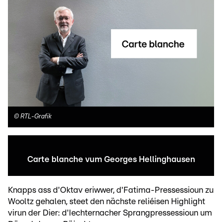
©
RTL-Grafik
Carte blanche vum Georges Hellinghausen
Knapps ass d'Oktav eriwwer, d'Fatima-Pressessioun zu
Wooltz gehalen, steet den nächste reliéisen Highlight
virun der Dier: d'Iechternacher Sprangpressessioun um