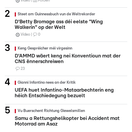
Video
Fotoen
Steet am Guinnessbuch vun de Weltrekorder
D'Betty Bromage ass déi eelste "Wing
Walkerin" op der Welt
Video
0
Keng Gespréicher méi virgesinn
D'AMMD wäert keng nei Konventioun mat der
CNS ënnerschreiwen
23
Gianni Infantino nees an der Kritik
UEFA huet Infantino-Mataarbechterin eng
héich Entschiedegung bezuelt
Vu Buerschent Richtung Giewelsmillen
Samu a Rettungshelikopter bei Accident mat
Motorrad am Asaz