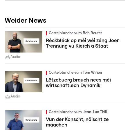
Weider News
Carte blanche vum Bob Reuter
Réckbléck op méi wéi zéng Joer
Trennung vu Kierch a Staat
Audio
Carte blanche vum Tom Wirion
Lëtzebuerg brauch nees méi
wirtschaftlech Dynamik
Audio
Carte blanche vum Jean-Luc Thill
Vun der Konscht, näischt ze
maachen