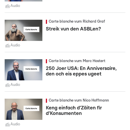
Audio
Carte blanche vum Richard Graf
Streik vun den ASBLen?
Audio
Carte blanche vum Marc Hostert
250 Joer USA: En Anniversaire,
den och eis eppes ugeet
Audio
Carte blanche vum Nico Hoffmann
Keng einfach d’Zäiten fir
d’Konsumenten
Audio