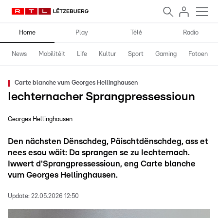
Home
Play
Télé
Radio
News
Mobilitéit
Life
Kultur
Sport
Gaming
Fotoen
Carte blanche vum Georges Hellinghausen
Iechternacher Sprangpressessioun
Georges Hellinghausen
Den nächsten Dënschdeg, Päischtdënschdeg, ass et
nees esou wäit: Da sprangen se zu Iechternach.
Iwwert d'Sprangpressessioun, eng Carte blanche
vum Georges Hellinghausen.
Update:
22.05.2026 12:50