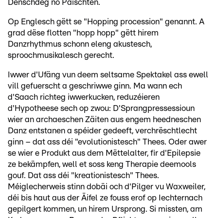
Dënschdeg no Päischten.
Op Englesch gëtt se "Hopping procession" genannt. A
grad dëse flotten "hopp hopp" gëtt hirem
Danzrhythmus schonn eleng akustesch,
sproochmusikalesch gerecht.
Iwwer d'Ufäng vun deem seltsame Spektakel ass ewell
vill gefuerscht a geschriwwe ginn. Ma wann ech
d'Saach richteg iwwerkucken, reduzéieren
d'Hypotheese sech op zwou: D'Sprangpressessioun
wier an archaeschen Zäiten aus engem heedneschen
Danz entstanen a spéider gedeeft, verchrëschtlecht
ginn – dat ass déi "evolutionistesch" Thees. Oder awer
se wier e Produkt aus dem Mëttelalter, fir d'Epilepsie
ze bekämpfen, well et soss keng Therapie deemools
gouf. Dat ass déi "kreationistesch" Thees.
Méiglecherweis stinn dobäi och d'Pilger vu Waxweiler,
déi bis haut aus der Äifel ze fouss erof op Iechternach
gepilgert kommen, un hirem Ursprong. Si missten, am