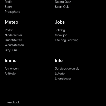
Radio
Déiere Quiz
Sport
Sport Quiz
Pressphoto
Meteo
Jobs
Radar
Jobdag
Nidderschléi
Moovijob
Quantitéiten
Lifelong Learning
Wandvitessen
CityClim
Immo
Info
Annoncen
Services de garde
Artikelen
Loterie
Energieauer
Feedback