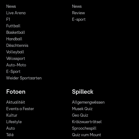
News
News
Live Arena
Review
F1
E-sport
Futtball
Basketball
Handball
Dëschtennis
Volleyball
Vëlossport
Auto-Moto
E-Sport
Weider Sportaarten
Fotoen
Spilleck
Aktualitéit
Allgemengwëssen
Events a Fester
Musek Quiz
Kultur
Geo Quiz
Lifestyle
Kräizwuerträtsel
Auto
Sproochespill
Télé
Quiz vum Mount