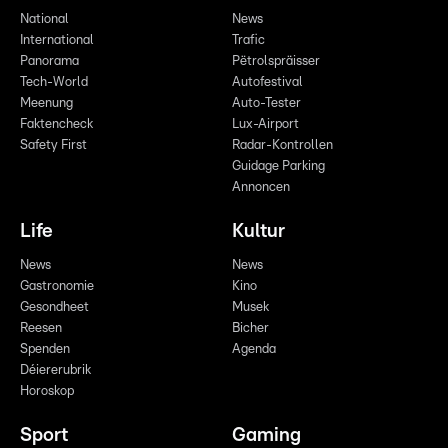
National
News
International
Trafic
Panorama
Pëtrolspräisser
Tech-World
Autofestival
Meenung
Auto-Tester
Faktencheck
Lux-Airport
Safety First
Radar-Kontrollen
Guidage Parking
Annoncen
Life
Kultur
News
News
Gastronomie
Kino
Gesondheet
Musek
Reesen
Bicher
Spenden
Agenda
Déiererubrik
Horoskop
Sport
Gaming