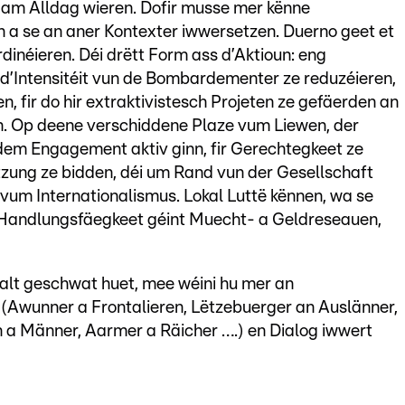
h am Alldag wieren. Dofir musse mer kënne
 a se an aner Kontexter iwwersetzen. Duerno geet et
inéieren. Déi drëtt Form ass d’Aktioun: eng
 d’Intensitéit vun de Bombardementer ze reduzéieren,
n, fir do hir extraktivistesch Projeten ze gefäerden an
n. Op deene verschiddene Plaze vum Liewen, der
 dem Engagement aktiv ginn, fir Gerechtegkeet ze
zung ze bidden, déi um Rand vun der Gesellschaft
um Internationalismus. Lokal Luttë kënnen, wa se
 Handlungsfäegkeet géint Muecht- a Geldreseauen,
lt geschwat huet, mee wéini hu mer an
 (Awunner a Frontalieren, Lëtzebuerger an Auslänner,
en a Männer, Aarmer a Räicher ….) en Dialog iwwert