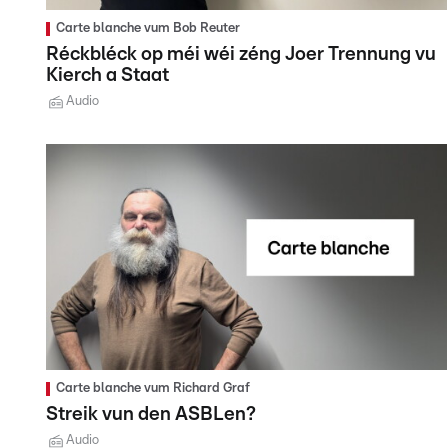
Carte blanche vum Bob Reuter
Réckbléck op méi wéi zéng Joer Trennung vu
Kierch a Staat
Audio
Carte blanche vum Richard Graf
Streik vun den ASBLen?
Audio