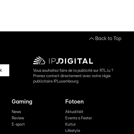
Back to Top
k
Vous souhaitez faire de la publicité sur RTL.lu ?
Prenez contact directement avec notre régie
publicitaire IPLuxembourg
Gaming
Fotoen
News
Aktualitéit
Review
Events a Fester
E-sport
Kultur
Lifestyle