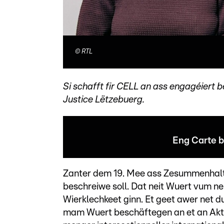
©
RTL
Si schafft fir CELL an ass engagéiert 
Justice Lëtzebuerg.
Eng Carte 
Zanter dem 19. Mee ass Zesummenhalt da
beschreiwe soll. Dat neit Wuert vum ne
Wierklechkeet ginn. Et geet awer net d
mam Wuert beschäftegen an et an Akti