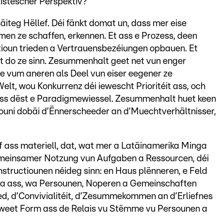
listescher Perspektiv?
teg Hëllef. Déi fänkt domat un, dass mer eise
men ze schaffen, erkennen. Et ass e Prozess, deen
tioun trieden a Vertrauensbezéiungen opbauen. Et
rt do ze sinn. Zesummenhalt geet net vun enger
te vum aneren als Deel vun eiser eegener ze
lt, wou Konkurrenz déi iewescht Prioritéit ass, och
ass dëst e Paradigmewiessel. Zesummenhalt huet keen
 ouni dobäi d’Ënnerscheeder an d’Muechtverhältnisser,
f ass materiell, dat, wat mer a Latäinamerika Minga
emeinsamer Notzung vun Aufgaben a Ressourcen, déi
structiounen néideg sinn: en Haus plënneren, e Feld
inga ass, wa Persounen, Noperen a Gemeinschaften
, d’Convivialitéit, d’Zesummekommen an d’Erliefnes
i zweet Form ass de Relais vu Stëmme vu Persounen a