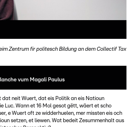
beim Zentrum fir politesch Bildung an dem Collectif Tax
blanche vum Magali Paulus
t neit Wuert, dat eis Politik an eis Natioun
ie Luc. Wann et 16 Mol gesot gëtt, wäert et scho
uer, e Wuert oft ze widderhuelen, mer missten eis och
oun setzen, et liewen. Wat bedeit Zesummenhalt aus