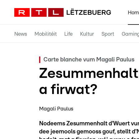
Hom
News
Mobilitéit
Life
Kultur
Sport
Gamin
Carte blanche vum Magali Paulus
Zesummenhalt: 
a firwat?
Magali Paulus
Nodeems Zesummenhalt d'Wuert vum
dee jeemools gemooss gouf, stellt d