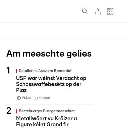
Am meeschte gelies
Detailer no Asaz am Bamerdall
USP war wéinst Verdacht op
Schosswaffebesëtz op der
Plaz
Video
Fotoen
Beetebuerger Buergermeeschter
Metallwäert vu Kräizer a
Figure kéint Grond fir