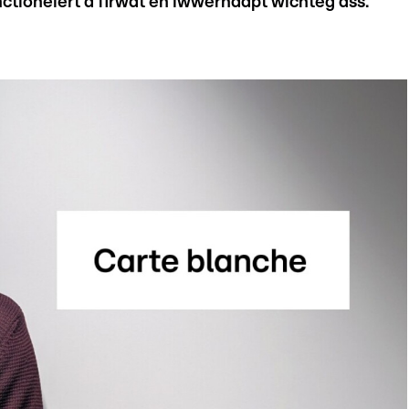
onctionéiert a firwat en iwwerhaapt wichteg ass.