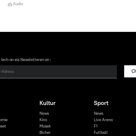
Audio
 Iech an eis Newsletteren an :
O
Kultur
Sport
News
News
omie
Kino
Live Arena
eet
Musek
F1
Bicher
Futtball