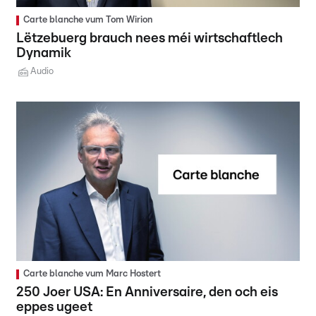
Carte blanche vum Tom Wirion
Lëtzebuerg brauch nees méi wirtschaftlech
Dynamik
Audio
Carte blanche vum Marc Hostert
250 Joer USA: En Anniversaire, den och eis
eppes ugeet