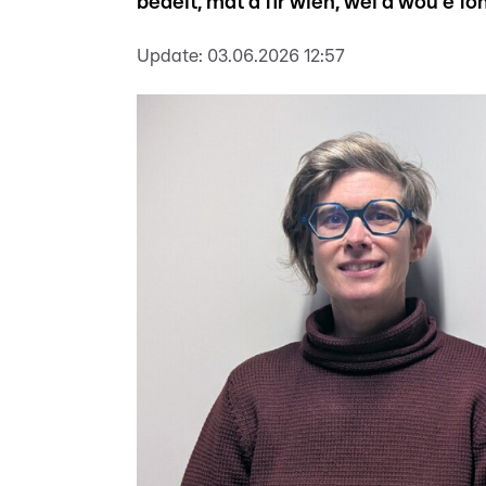
bedeit, mat a fir wien, wéi a wou e f
Update:
03.06.2026 12:57