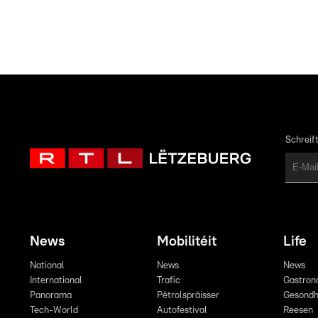
Schreift
News
Mobilitéit
Life
National
News
News
International
Trafic
Gastron
Panorama
Pëtrolspräisser
Gesondh
Tech-World
Autofestival
Reesen