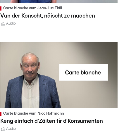
Carte blanche vum Jean-Luc Thill
Vun der Konscht, näischt ze maachen
Audio
Carte blanche vum Nico Hoffmann
Keng einfach d’Zäiten fir d’Konsumenten
Audio