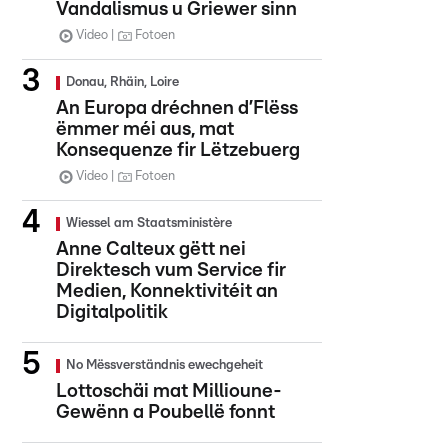
Vandalismus u Griewer sinn
Video
Fotoen
Donau, Rhäin, Loire
An Europa dréchnen d’Flëss
ëmmer méi aus, mat
Konsequenze fir Lëtzebuerg
Video
Fotoen
Wiessel am Staatsministère
Anne Calteux gëtt nei
Direktesch vum Service fir
Medien, Konnektivitéit an
Digitalpolitik
No Mëssverständnis ewechgeheit
Lottoschäi mat Millioune-
Gewënn a Poubellë fonnt