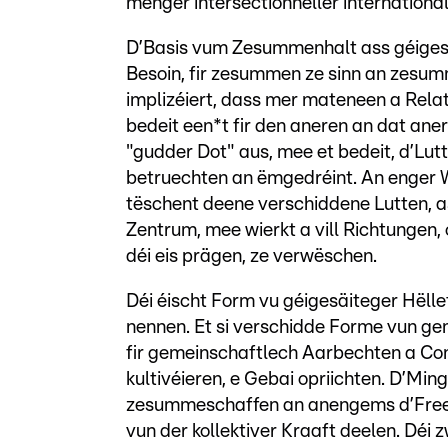
menger intersectionneller internationa
D’Basis vum Zesummenhalt ass géigesäi
Besoin, fir zesummen ze sinn an zesum
implizéiert, dass mer mateneen a Rela
bedeit een*t fir den aneren an dat ane
"gudder Dot" aus, mee et bedeit, d’Lut
betruechten an ëmgedréint. An enger We
tëschent deene verschiddene Lutten, 
Zentrum, mee wierkt a vill Richtungen,
déi eis prägen, ze verwëschen.
Déi éischt Form vu géigesäiteger Hëlle
nennen. Et si verschidde Forme vun g
fir gemeinschaftlech Aarbechten a Con
kultivéieren, e Gebai opriichten. D’M
zesummeschaffen an anengems d’Freed
vun der kollektiver Kraaft deelen. Dé