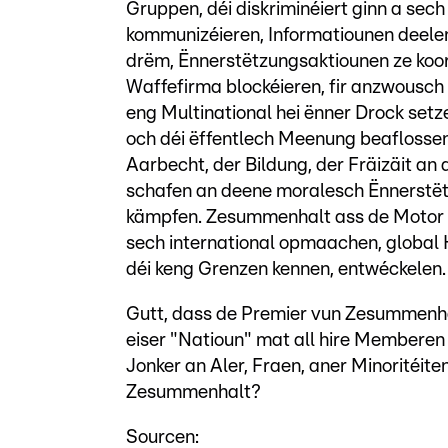
Gruppen, déi diskriminéiert ginn a sec
kommunizéieren, Informatiounen deelen
drëm, Ënnerstëtzungsaktiounen ze koord
Waffefirma blockéieren, fir anzwousch
eng Multinational hei ënner Drock setze
och déi ëffentlech Meenung beaflosse
Aarbecht, der Bildung, der Fräizäit an
schafen an deene moralesch Ënnerstët
kämpfen. Zesummenhalt ass de Motor v
sech international opmaachen, global
déi keng Grenzen kennen, entwéckelen.
Gutt, dass de Premier vun Zesummenha
eiser "Natioun" mat all hire Memberen
Jonker an Aler, Fraen, aner Minoritéit
Zesummenhalt?
Sourcen: