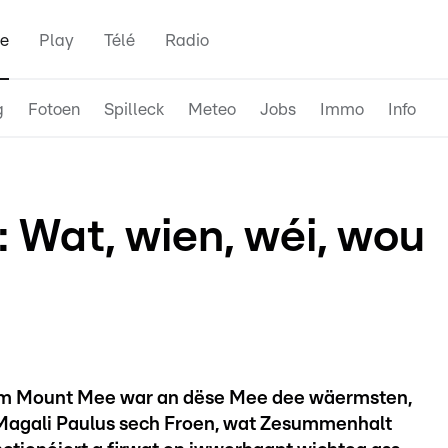
e
Play
Télé
Radio
g
Fotoen
Spilleck
Meteo
Jobs
Immo
Info
Wat, wien, wéi, wou
 Mount Mee war an dëse Mee dee wäermsten,
'Magali Paulus sech Froen, wat Zesummenhalt