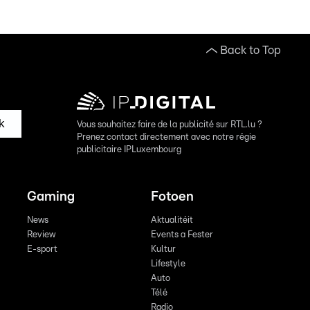
Back to Top
k
Vous souhaitez faire de la publicité sur RTL.lu ?
Prenez contact directement avec notre régie
publicitaire IPLuxembourg
Gaming
Fotoen
News
Aktualitéit
Review
Events a Fester
E-sport
Kultur
Lifestyle
Auto
Télé
Radio