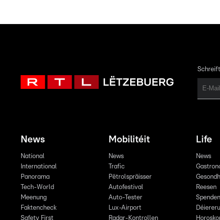
Schreift
News
Mobilitéit
Life
National
News
News
International
Trafic
Gastron
Panorama
Pëtrolspräisser
Gesondh
Tech-World
Autofestival
Reesen
Meenung
Auto-Tester
Spende
Faktencheck
Lux-Airport
Déiereru
Safety First
Radar-Kontrollen
Horosko