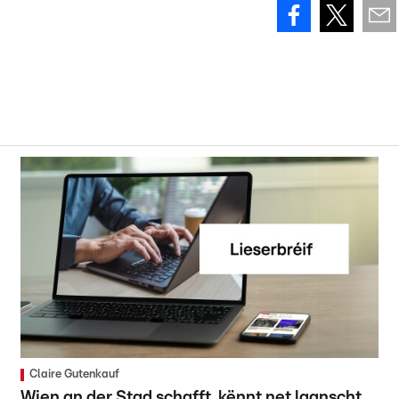
Claire Gutenkauf
Wien an der Stad schafft, kënnt net laanscht