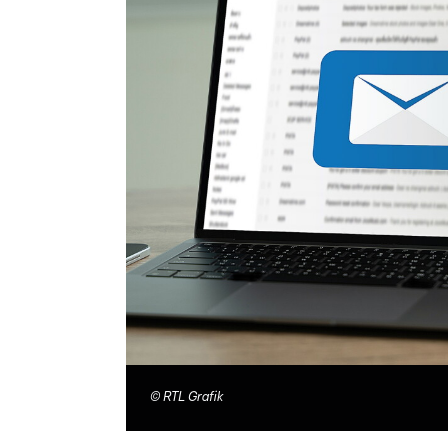
©
RTL Grafik