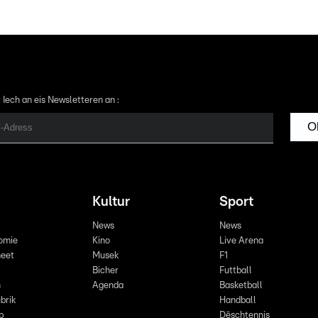
 Iech an eis Newsletteren an :
O
Kultur
Sport
News
News
omie
Kino
Live Arena
eet
Musek
F1
Bicher
Futtball
n
Agenda
Basketball
brik
Handball
p
Dëschtennis