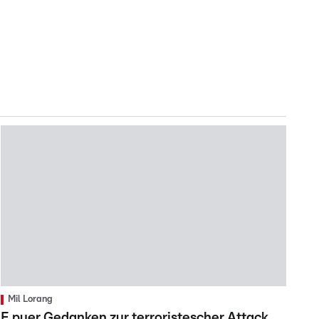
Mil Lorang
E puer Gedanken zur terroristescher Attack