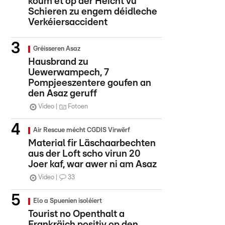
koum et op der Héicht vu
Schieren zu engem déidleche
Verkéiersaccident
Gréisseren Asaz
Hausbrand zu
Uewerwampech, 7
Pompjeeszentere goufen an
den Asaz geruff
Video
Fotoen
Air Rescue mécht CGDIS Virwërf
Material fir Läschaarbechten
aus der Loft scho virun 20
Joer kaf, war awer ni am Asaz
Video
33
Elo a Spuenien isoléiert
Tourist no Openthalt a
Frankräich positiv op den