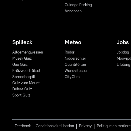
Guidage Parking
Annoncen
Spilleck
Meteo
Jobs
Allgemengwëssen
Radar
Jobdag
Musek Quiz
Nidderschléi
Moovijo
Geo Quiz
Quantitéiten
Lifelong
Kräizwuerträtsel
Wandvitessen
Sproochespill
CityClim
Quiz vum Mount
Déiere Quiz
Sport Quiz
Feedback
Conditions d'utilisation
Privacy
Politique en matière