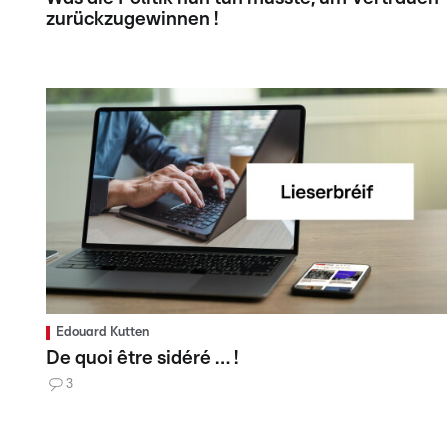
zurückzugewinnen !
Edouard Kutten
De quoi être sidéré … !
3