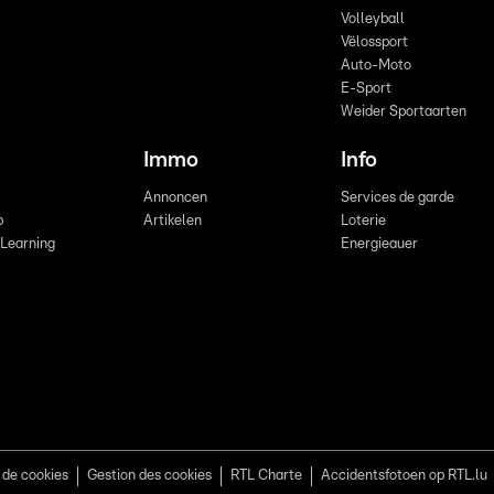
Volleyball
Vëlossport
Auto-Moto
E-Sport
Weider Sportaarten
Immo
Info
Annoncen
Services de garde
b
Artikelen
Loterie
 Learning
Energieauer
 de cookies
Gestion des cookies
RTL Charte
Accidentsfotoen op RTL.lu