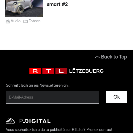
smart #2
Audio
Fotoen
Back to Top
Schreift Iech an eis Newsletteren an :
Ok
Vous souhaitez faire de la publicité sur RTL.lu ? Prenez contact