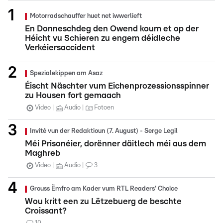
Motorradschauffer huet net iwwerlieft
En Donneschdeg den Owend koum et op der
Héicht vu Schieren zu engem déidleche
Verkéiersaccident
Spezialekippen am Asaz
Éischt Näschter vum Eichenprozessionsspinner
zu Housen fort gemaach
Video
Audio
Fotoen
Invité vun der Redaktioun (7. August) - Serge Legil
Méi Prisonéier, dorënner däitlech méi aus dem
Maghreb
Video
Audio
3
Grouss Ëmfro am Kader vum RTL Readers' Choice
Wou kritt een zu Lëtzebuerg de beschte
Croissant?