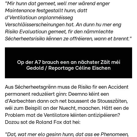
"Mir hunn dat gemeet, well mer wärend enger
Maintenance festgestallt hunn, datt
d'Ventilatioun onplanméisseg
Verschläisserscheinungen hat. An dunn hu mer eng
Risiko Evaluatioun gemeet, fir den nämmlechte
Sécherheetsrisiko kënnen ze offréieren, wann et brennt."
Op der A7 brauch een an nächster Zäit méi
Gedold / Reportage Céline Eischen
Aus Sécherheetsgrënn muss de Risiko fir een Accident
permanent reduzéiert ginn: Deemno kéint een
d'Aarbechten dann och net baussent de Stousszäiten,
wéi zum Beispill an der Nuecht, maachen. Hätt een de
Problem mat de Ventilatore kéinten antizipéieren?
Dozou sot de Roland Fox dat hei:
"Dat, wat mer elo gesinn hunn, dat ass ee Phenomeen,