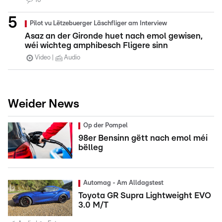
10
Pilot vu Lëtzebuerger Läschfliger am Interview
Asaz an der Gironde huet nach emol gewisen,
wéi wichteg amphibesch Fligere sinn
Video
Audio
Weider News
Op der Pompel
98er Bensinn gëtt nach emol méi
bëlleg
Automag - Am Alldagstest
Toyota GR Supra Lightweight EVO
3.0 M/T