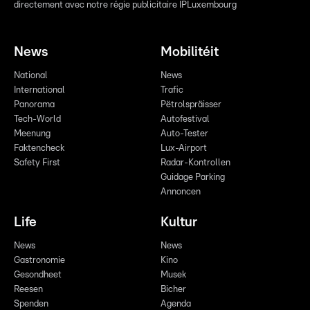
directement avec notre régie publicitaire IPLuxembourg
News
Mobilitéit
National
News
International
Trafic
Panorama
Pëtrolspräisser
Tech-World
Autofestival
Meenung
Auto-Tester
Faktencheck
Lux-Airport
Safety First
Radar-Kontrollen
Guidage Parking
Annoncen
Life
Kultur
News
News
Gastronomie
Kino
Gesondheet
Musek
Reesen
Bicher
Spenden
Agenda