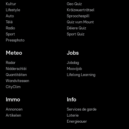
Kultur
Geo Quiz
Lifestyle
Kräizwuerträtsel
Auto
Sproochespill
Télé
Quiz vum Mount
Radio
Déiere Quiz
Sport
Sport Quiz
Pressphoto
Meteo
Jobs
Radar
Jobdag
Nidderschléi
Moovijob
Quantitéiten
Lifelong Learning
Wandvitessen
CityClim
Immo
Info
Annoncen
Services de garde
Artikelen
Loterie
Energieauer