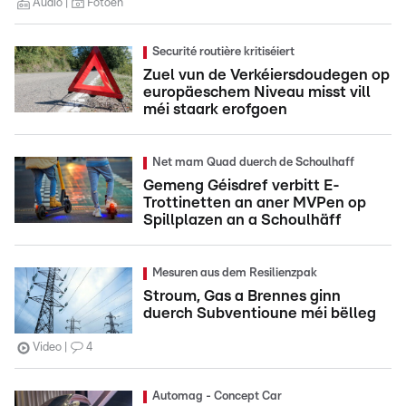
Audio
Fotoen
Securité routière kritiséiert
Zuel vun de Verkéiersdoudegen op
europäeschem Niveau misst vill
méi staark erofgoen
Net mam Quad duerch de Schoulhaff
Gemeng Géisdref verbitt E-
Trottinetten an aner MVPen op
Spillplazen an a Schoulhäff
Mesuren aus dem Resilienzpak
Stroum, Gas a Brennes ginn
duerch Subventioune méi bëlleg
Video
4
Automag - Concept Car