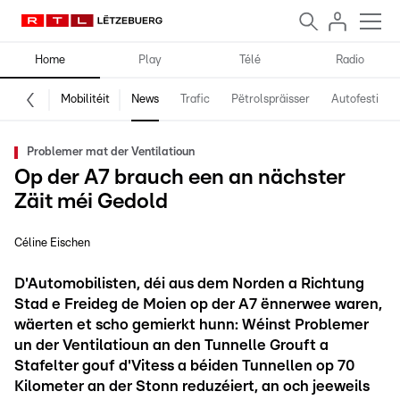
Home
Play
Télé
Radio
Mobilitéit
News
Trafic
Pëtrolspräisser
Autofestival
Problemer mat der Ventilatioun
Op der A7 brauch een an nächster
Zäit méi Gedold
Céline Eischen
D'Automobilisten, déi aus dem Norden a Richtung
Stad e Freideg de Moien op der A7 ënnerwee waren,
wäerten et scho gemierkt hunn: Wéinst Problemer
un der Ventilatioun an den Tunnelle Grouft a
Stafelter gouf d'Vitess a béiden Tunnellen op 70
Kilometer an der Stonn reduzéiert, an och jeeweils