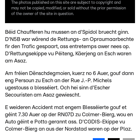
The photos published on this site are subject to copyright and
may not be copied, modified, or sold without the prior permission
of the owner of the site in question.
Béid Chaufferen hu mussen an d'Spidol bruecht ginn.
D'N5B war wärend de Rettungs- an Opraumaarbechte
fir den Trafic gespaart, ass entretemps awer nees op.
D'Rettungsekippe vu Péiteng, Käerjeng an Esch waren
am Asaz.
Am fréien Dënschdegmoien, kuerz no 6 Auer, gouf dann
eng Persoun zu Esch an der Rue J.-P. Michels
ugestouss a blesséiert. Och hei sinn d'Escher
Secouristen am Asaz gewiescht.
E weideren Accident mat engem Blesséierte gouf et
géint 7.30 Auer op der RN07D zu Colmer-Bierg, wou en
Auto géint e Potto gerannt ass. D'CGDIS-Ekippe vu
Colmer-Bierg an aus der Nordstad waren op der Plaz.