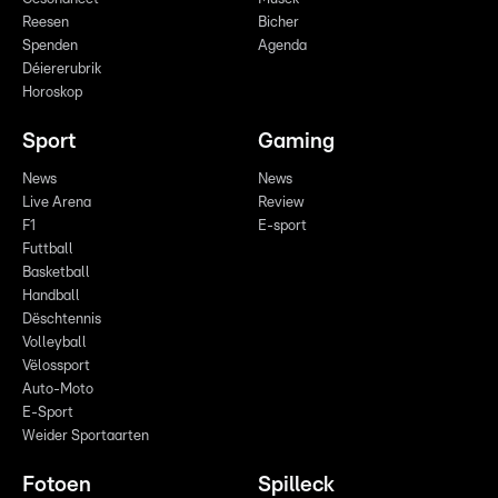
Reesen
Bicher
Spenden
Agenda
Déiererubrik
Horoskop
Sport
Gaming
News
News
Live Arena
Review
F1
E-sport
Futtball
Basketball
Handball
Dëschtennis
Volleyball
Vëlossport
Auto-Moto
E-Sport
Weider Sportaarten
Fotoen
Spilleck