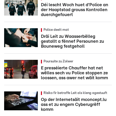
Déi lescht Woch huet d'Police an
der Haaptstad grouss Kontrollen
duerchgefouert
Police deelt mat
Dräi Leit zu Waasserbëlleg
gestallt a fënnef Persounen zu
Bouneweg festgeholl
Poursuite zu Zolwer
E presséierte Chauffer hat net
wëlles sech vu Police stoppen ze
loossen, ass awer net wäit komm
Risiko fir betraffe Leit als kleng agestuuft
Op der Internetsäit mconcept.lu
ass et zu engem Cyberugrëff
komm