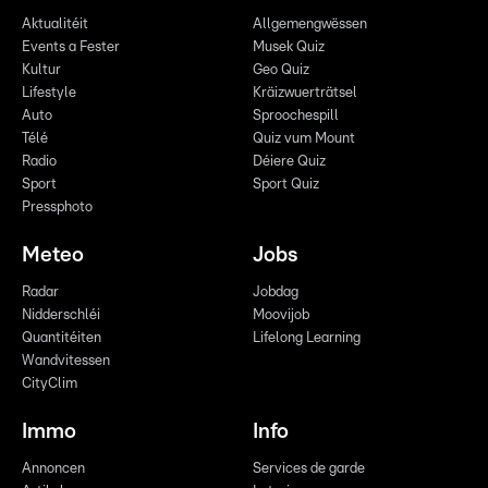
Aktualitéit
Allgemengwëssen
Events a Fester
Musek Quiz
Kultur
Geo Quiz
Lifestyle
Kräizwuerträtsel
Auto
Sproochespill
Télé
Quiz vum Mount
Radio
Déiere Quiz
Sport
Sport Quiz
Pressphoto
Meteo
Jobs
Radar
Jobdag
Nidderschléi
Moovijob
Quantitéiten
Lifelong Learning
Wandvitessen
CityClim
Immo
Info
Annoncen
Services de garde