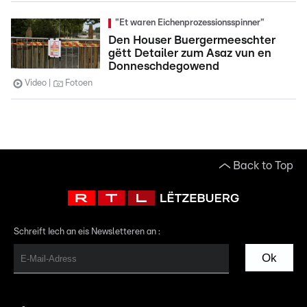
"Et waren Eichenprozessionsspinner"
Den Houser Buergermeeschter
gëtt Detailer zum Asaz vun en
Donneschdegowend
Video
Fotoen
Back to Top
Schreift Iech an eis Newsletteren an :
Ok