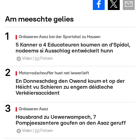
Am meeschte gelies
Gréisseren Asaz bei der Sportshal zu Housen
5 Kanner a 4 Educateuren koumen an d'Spidol,
nodeems si Ausschlag entwéckelt hunn
Video
Fotoen
Motorradschauffer huet net iwwerlieft
En Donneschdeg den Owend koum et op der
Héicht vu Schieren zu engem déidleche
Verkéiersaccident
Gréisseren Asaz
Hausbrand zu Uewerwampech, 7
Pompjeeszentere goufen an den Asaz geruff
Video
Fotoen