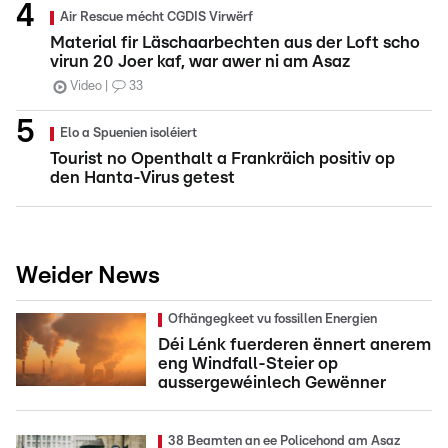
Air Rescue mécht CGDIS Virwërf
Material fir Läschaarbechten aus der Loft scho
virun 20 Joer kaf, war awer ni am Asaz
Video
33
Elo a Spuenien isoléiert
Tourist no Openthalt a Frankräich positiv op
den Hanta-Virus getest
Weider News
Ofhängegkeet vu fossillen Energien
Déi Lénk fuerderen ënnert anerem
eng Windfall-Steier op
aussergewéinlech Gewënner
38 Beamten an ee Policehond am Asaz