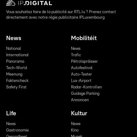
Vous souhaitez faire de la publicité sur RTL.lu ? Prenez contact
directement avec notre régie publicitaire IPLuxembourg
News
Mobilitéit
National
News
International
Trafic
Panorama
Pëtrolspräisser
Tech-World
Autofestival
Meenung
Auto-Tester
Faktencheck
Lux-Airport
Safety First
Radar-Kontrollen
Guidage Parking
Annoncen
Life
Kultur
News
News
Gastronomie
Kino
Gesondheet
Musek