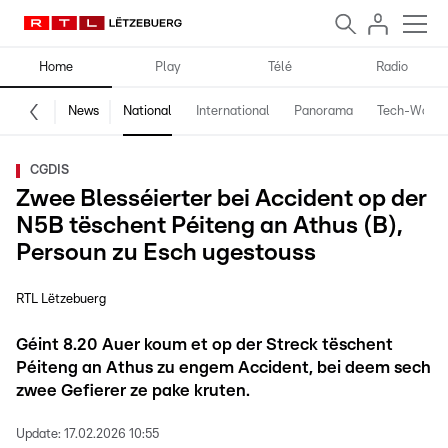
Home
Play
Télé
Radio
News
National
International
Panorama
Tech-World
CGDIS
Zwee Blesséierter bei Accident op der
N5B tëschent Péiteng an Athus (B),
Persoun zu Esch ugestouss
RTL Lëtzebuerg
Géint 8.20 Auer koum et op der Streck tëschent
Péiteng an Athus zu engem Accident, bei deem sech
zwee Gefierer ze pake kruten.
Update:
17.02.2026 10:55