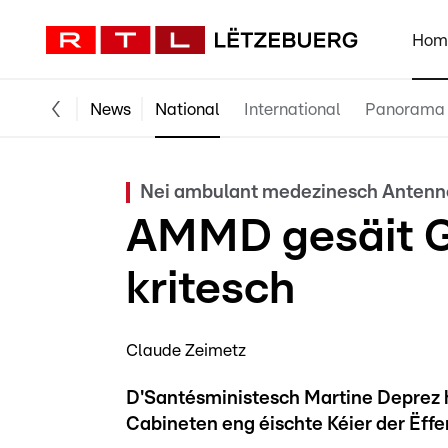
Hom
News
National
International
Panorama
Nei ambulant medezinesch Anten
AMMD gesäit Ge
kritesch
Claude Zeimetz
D'Santésministesch Martine Deprez 
Cabineten eng éischte Kéier der Ëffen