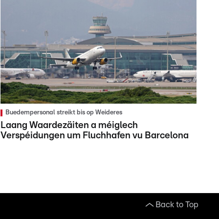
Buedempersonal streikt bis op Weideres
Laang Waardezäiten a méiglech
Verspéidungen um Fluchhafen vu Barcelona
Back to Top