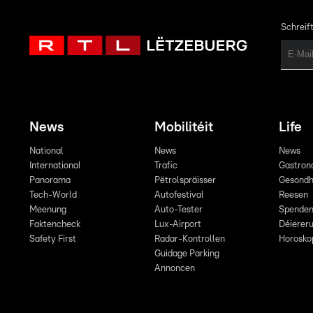
Schreift
News
Mobilitéit
Life
National
News
News
International
Trafic
Gastron
Panorama
Pëtrolspräisser
Gesondh
Tech-World
Autofestival
Reesen
Meenung
Auto-Tester
Spende
Faktencheck
Lux-Airport
Déiereru
Safety First
Radar-Kontrollen
Horosko
Guidage Parking
Annoncen