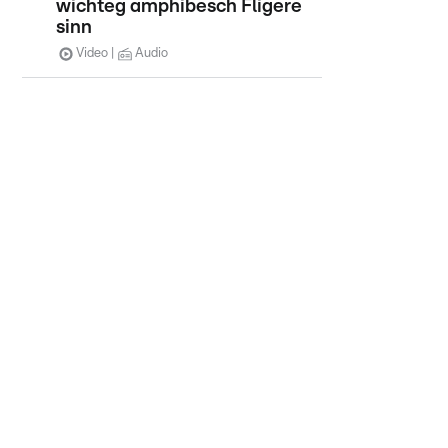
wichteg amphibesch Fligere
sinn
Video
Audio