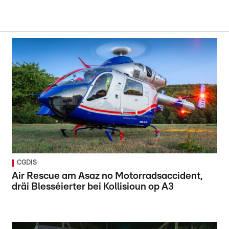
CGDIS
Air Rescue am Asaz no Motorradsaccident,
dräi Blesséierter bei Kollisioun op A3