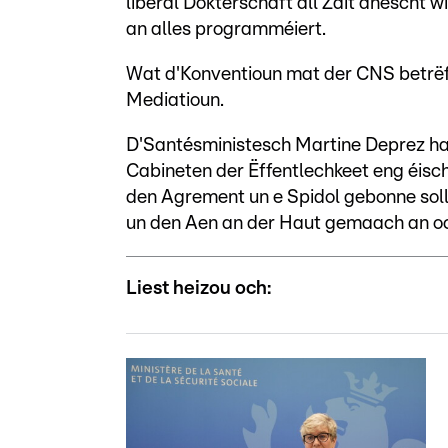
liberal Dokterschaft all Zäit anescht wi
an alles programméiert.
Wat d'Konventioun mat der CNS betrëff
Mediatioun.
D'Santésministesch Martine Deprez ha
Cabineten der Ëffentlechkeet eng éischt
den Agrement un e Spidol gebonne solle
un den Aen an der Haut gemaach an och
Liest heizou och: