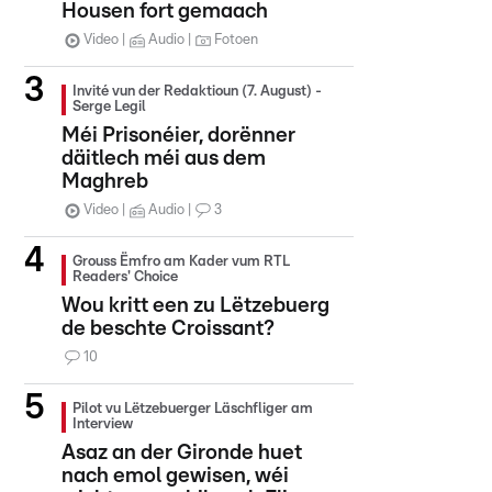
Housen fort gemaach
Video
Audio
Fotoen
Invité vun der Redaktioun (7. August) -
Serge Legil
Méi Prisonéier, dorënner
däitlech méi aus dem
Maghreb
Video
Audio
3
Grouss Ëmfro am Kader vum RTL
Readers' Choice
Wou kritt een zu Lëtzebuerg
de beschte Croissant?
10
Pilot vu Lëtzebuerger Läschfliger am
Interview
Asaz an der Gironde huet
nach emol gewisen, wéi