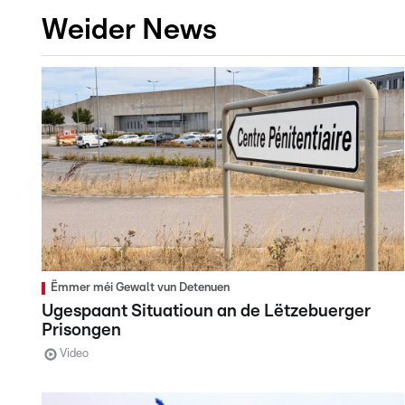
Weider News
Ëmmer méi Gewalt vun Detenuen
Ugespaant Situatioun an de Lëtzebuerger
Prisongen
Video