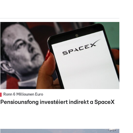
Ronn 6 Milliounen Euro
Pensiounsfong investéiert indirekt a SpaceX