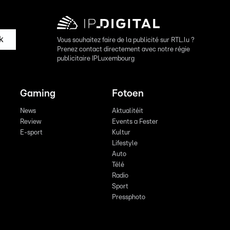
k
Vous souhaitez faire de la publicité sur RTL.lu ?
Prenez contact directement avec notre régie
publicitaire IPLuxembourg
Gaming
Fotoen
News
Aktualitéit
Review
Events a Fester
E-sport
Kultur
Lifestyle
Auto
Télé
Radio
Sport
Pressphoto