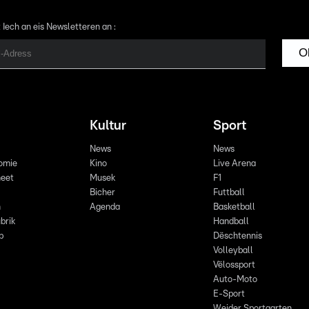
 Iech an eis Newsletteren an :
O
Kultur
Sport
News
News
omie
Kino
Live Arena
eet
Musek
F1
Bicher
Futtball
n
Agenda
Basketball
brik
Handball
p
Dëschtennis
Volleyball
Vëlossport
Auto-Moto
E-Sport
Weider Sportaarten