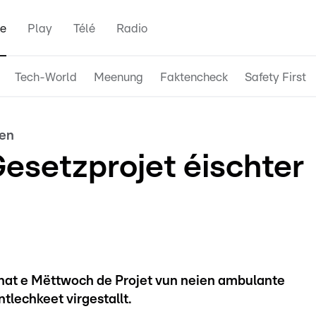
e
Play
Télé
Radio
Tech-World
Meenung
Faktencheck
Safety First
nen
setzprojet éischter
hat e Mëttwoch de Projet vun neien ambulante
tlechkeet virgestallt.