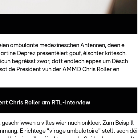
eien ambulante medezineschen Antennen, deen e
tine Deprez presentéiert gouf, éischter kritesch.
oun begréisst zwar, datt endlech eppes um Dësch
n, sot de President vun der AMMD Chris Roller en
t Chris Roller am RTL-Interview
 geschriwwen a villes wier nach onkloer. Zum Beispill
ung. E richtege "virage ambulatoire" stellt sech déi