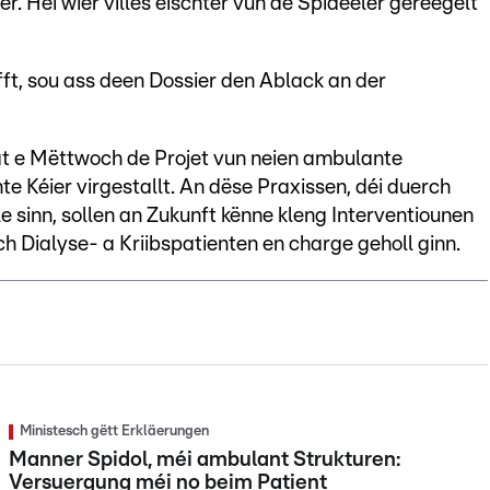
er. Hei wier villes éischter vun de Spideeler gereegelt
t, sou ass deen Dossier den Ablack an der
t e Mëttwoch de Projet vun neien ambulante
e Kéier virgestallt. An dëse Praxissen, déi duerch
 sinn, sollen an Zukunft kënne kleng Interventiounen
 Dialyse- a Kriibspatienten en charge geholl ginn.
Ministesch gëtt Erkläerungen
Manner Spidol, méi ambulant Strukturen:
Versuergung méi no beim Patient