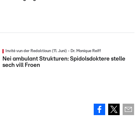
Invité vun der Redaktioun (11. Juni) - Dr. Monique Reiff
Nei ambulant Strukturen: Spidolsdoktere stelle
sech vill Froen