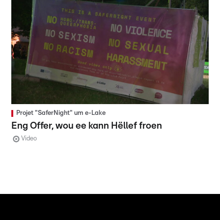
Projet "SaferNight" um e-Lake
Eng Offer, wou ee kann Hëllef froen
Video