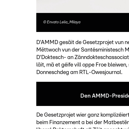
©
Envato Lelia_Milaya
D'AMMD gesäit de Gesetzprojet vun n
Mëttwoch vun der Santésministesch Mar
D'Doktesch- an Zänndokteschassociati
läit, mä et géife vill oppe Froe bleiwe
Donneschdeg am RTL-Owesjournal.
Den AMMD-Presiden
De Gesetzprojet wier ganz komplizéiert
beim Finanzement a bei der Matbestëmm