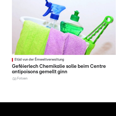
Etüd vun der Ëmweltverwaltung
Geféierlech Chemikalie solle beim Centre
antipoisons gemellt ginn
Fotoen