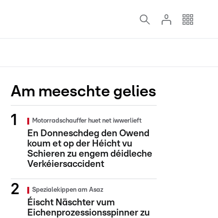
Am meeschte gelies
Motorradschauffer huet net iwwerlieft
En Donneschdeg den Owend
koum et op der Héicht vu
Schieren zu engem déidleche
Verkéiersaccident
Spezialekippen am Asaz
Éischt Näschter vum
Eichenprozessionsspinner zu