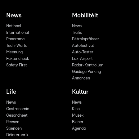
News
Mobilitéit
National
News
International
Trafic
Panorama
Pëtrolspräisser
Tech-World
Autofestival
Meenung
Auto-Tester
Faktencheck
Lux-Airport
Safety First
Radar-Kontrollen
Guidage Parking
Annoncen
Life
Kultur
News
News
Gastronomie
Kino
Gesondheet
Musek
Reesen
Bicher
Spenden
Agenda
Déiererubrik