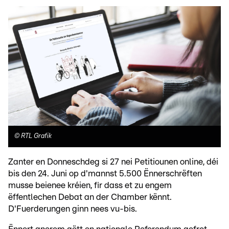
©
RTL Grafik
Zanter en Donneschdeg si 27 nei Petitiounen online, déi
bis den 24. Juni op d'mannst 5.500 Ënnerschrëften
musse beienee kréien, fir dass et zu engem
ëffentlechen Debat an der Chamber kënnt.
D'Fuerderungen ginn nees vu-bis.