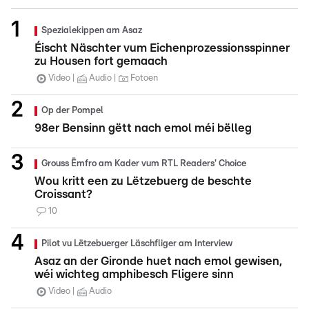
Spezialekippen am Asaz
Éischt Näschter vum Eichenprozessionsspinner
zu Housen fort gemaach
Video
Audio
Fotoen
Op der Pompel
98er Bensinn gëtt nach emol méi bëlleg
Grouss Ëmfro am Kader vum RTL Readers' Choice
Wou kritt een zu Lëtzebuerg de beschte
Croissant?
10
Pilot vu Lëtzebuerger Läschfliger am Interview
Asaz an der Gironde huet nach emol gewisen,
wéi wichteg amphibesch Fligere sinn
Video
Audio