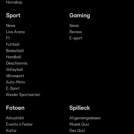
Horoskop
Sport
Gaming
News
News
Live Arena
Review
F1
E-sport
Futtball
Basketball
Handball
Dëschtennis
Volleyball
Vëlossport
Auto-Moto
E-Sport
Weider Sportaarten
Fotoen
Spilleck
Aktualitéit
Allgemengwëssen
Events a Fester
Musek Quiz
Kultur
Geo Quiz