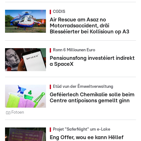
CGDIS
Air Rescue am Asaz no
Motorradsaccident, dräi
Blesséierter bei Kollisioun op A3
Ronn 6 Milliounen Euro
Pensiounsfong investéiert indirekt
a SpaceX
Etüd vun der Ëmweltverwaltung
Geféierlech Chemikalie solle beim
Centre antipoisons gemellt ginn
Fotoen
Projet "SaferNight" um e-Lake
Eng Offer, wou ee kann Hëllef