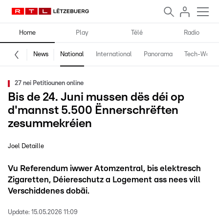
Home
Play
Télé
Radio
News
National
International
Panorama
Tech-World
27 nei Petitiounen online
Bis de 24. Juni mussen dës déi op
d'mannst 5.500 Ënnerschrëften
zesummekréien
Joel Detaille
Vu Referendum iwwer Atomzentral, bis elektresch
Zigaretten, Déiereschutz a Logement ass nees vill
Verschiddenes dobäi.
Update:
15.05.2026 11:09