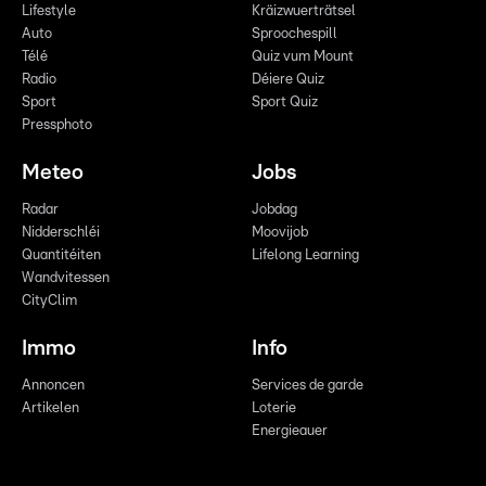
Lifestyle
Kräizwuerträtsel
Auto
Sproochespill
Télé
Quiz vum Mount
Radio
Déiere Quiz
Sport
Sport Quiz
Pressphoto
Meteo
Jobs
Radar
Jobdag
Nidderschléi
Moovijob
Quantitéiten
Lifelong Learning
Wandvitessen
CityClim
Immo
Info
Annoncen
Services de garde
Artikelen
Loterie
Energieauer