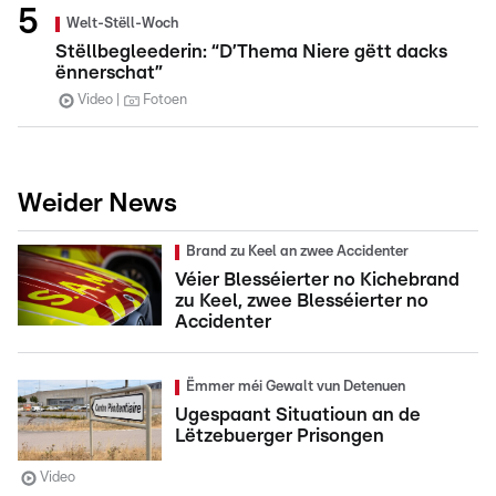
Welt-Stëll-Woch
Stëllbegleederin: “D’Thema Niere gëtt dacks
ënnerschat”
Video
Fotoen
Weider News
Brand zu Keel an zwee Accidenter
Véier Blesséierter no Kichebrand
zu Keel, zwee Blesséierter no
Accidenter
Ëmmer méi Gewalt vun Detenuen
Ugespaant Situatioun an de
Lëtzebuerger Prisongen
Video