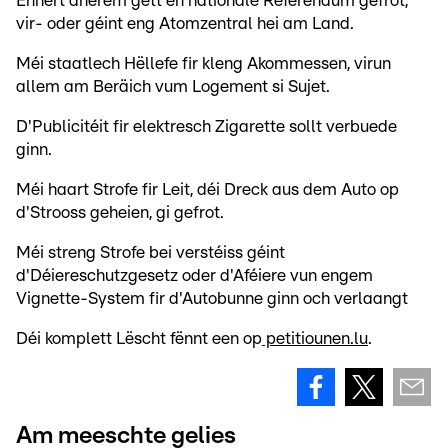
Ënnert anerem gëtt en nationale Referendum gefrot,
vir- oder géint eng Atomzentral hei am Land.
Méi staatlech Hëllefe fir kleng Akommessen, virun
allem am Beräich vum Logement si Sujet.
D'Publicitéit fir elektresch Zigarette sollt verbuede
ginn.
Méi haart Strofe fir Leit, déi Dreck aus dem Auto op
d'Strooss geheien, gi gefrot.
Méi streng Strofe bei verstéiss géint
d'Déiereschutzgesetz oder d'Aféiere vun engem
Vignette-System fir d'Autobunne ginn och verlaangt
Déi komplett Lëscht fënnt een op
petitiounen.lu
.
Am meeschte gelies