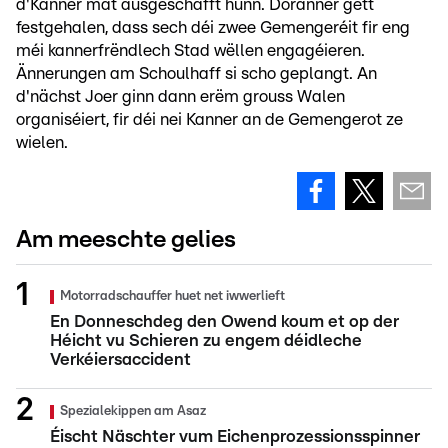
d'Kanner mat ausgeschafft hunn. Doranner gëtt
festgehalen, dass sech déi zwee Gemengeréit fir eng
méi kannerfrëndlech Stad wëllen engagéieren.
Ännerungen am Schoulhaff si scho geplangt. An
d'nächst Joer ginn dann erëm grouss Walen
organiséiert, fir déi nei Kanner an de Gemengerot ze
wielen.
Am meeschte gelies
Motorradschauffer huet net iwwerlieft
En Donneschdeg den Owend koum et op der
Héicht vu Schieren zu engem déidleche
Verkéiersaccident
Spezialekippen am Asaz
Éischt Näschter vum Eichenprozessionsspinner