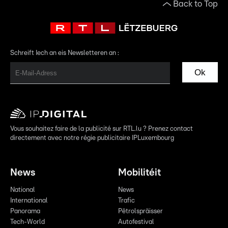
Back to Top
Schreift Iech an eis Newsletteren an :
Ok
Vous souhaitez faire de la publicité sur RTL.lu ? Prenez contact
directement avec notre régie publicitaire IPLuxembourg
News
Mobilitéit
National
News
International
Trafic
Panorama
Pëtrolspräisser
Tech-World
Autofestival