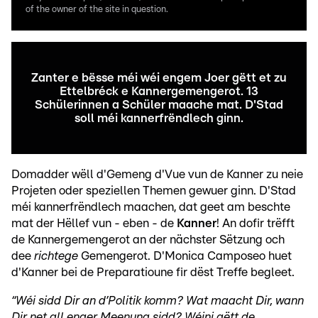
of the owner of the site in question.
Zanter e bësse méi wéi engem Joer gëtt et zu
Ettelbréck e Kannergemengerot. 13
Schülerinnen a Schüler maache mat. D'Stad
soll méi kannerfrëndlech ginn.
Domadder wëll d'Gemeng d'Vue vun de Kanner zu neie
Projeten oder speziellen Themen gewuer ginn. D'Stad
méi kannerfrëndlech maachen, dat geet am beschte
mat der Hëllef vun - eben - de
Kanner
! An dofir trëfft
de Kannergemengerot an der nächster Sëtzung och
dee
richtege
Gemengerot. D'Monica Camposeo huet
d'Kanner bei de Preparatioune fir dëst Treffe begleet.
“Wéi sidd Dir an d’Politik komm? Wat maacht Dir, wann
Dir net all enger Meenung sidd? Wéini gëtt de