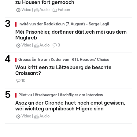
zu Housen fort gemaach
Video
Audio
Fotoen
Invité vun der Redaktioun (7. August) - Serge Legil
Méi Prisonéier, dorënner däitlech méi aus dem
Maghreb
Video
Audio
3
Grouss Ëmfro am Kader vum RTL Readers' Choice
Wou kritt een zu Lëtzebuerg de beschte
Croissant?
10
Pilot vu Lëtzebuerger Läschfliger am Interview
Asaz an der Gironde huet nach emol gewisen,
wéi wichteg amphibesch Fligere sinn
Video
Audio