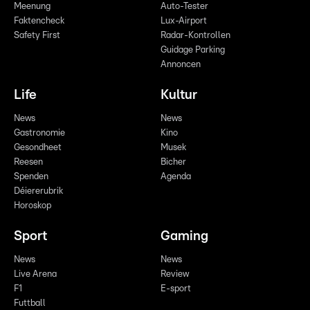
Meenung
Auto-Tester
Faktencheck
Lux-Airport
Safety First
Radar-Kontrollen
Guidage Parking
Annoncen
Life
Kultur
News
News
Gastronomie
Kino
Gesondheet
Musek
Reesen
Bicher
Spenden
Agenda
Déiererubrik
Horoskop
Sport
Gaming
News
News
Live Arena
Review
F1
E-sport
Futtball