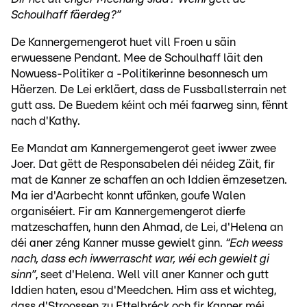
Schoulhaff fäerdeg?”
De Kannergemengerot huet vill Froen u säin
erwuessene Pendant. Mee de Schoulhaff läit den
Nowuess-Politiker a -Politikerinne besonnesch um
Häerzen. De Lei erkläert, dass de Fussballsterrain net
gutt ass. De Buedem kéint och méi faarweg sinn, fënnt
nach d'Kathy.
Ee Mandat am Kannergemengerot geet iwwer zwee
Joer. Dat gëtt de Responsabelen déi néideg Zäit, fir
mat de Kanner ze schaffen an och Iddien ëmzesetzen.
Ma ier d'Aarbecht konnt ufänken, goufe Walen
organiséiert. Fir am Kannergemengerot dierfe
matzeschaffen, hunn den Ahmad, de Lei, d'Helena an
déi aner zéng Kanner musse gewielt ginn.
“Ech weess
nach, dass ech iwwerrascht war, wéi ech gewielt gi
sinn”
, seet d'Helena. Well vill aner Kanner och gutt
Iddien haten, esou d'Meedchen. Him ass et wichteg,
dass d'Stroossen zu Ettelbréck och fir Kanner méi