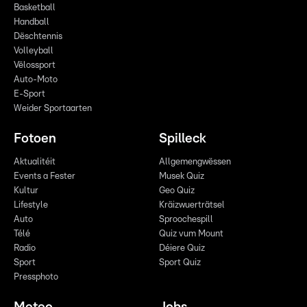
Basketball
Handball
Dëschtennis
Volleyball
Vëlossport
Auto-Moto
E-Sport
Weider Sportaarten
Fotoen
Spilleck
Aktualitéit
Allgemengwëssen
Events a Fester
Musek Quiz
Kultur
Geo Quiz
Lifestyle
Kräizwuerträtsel
Auto
Sproochespill
Télé
Quiz vum Mount
Radio
Déiere Quiz
Sport
Sport Quiz
Pressphoto