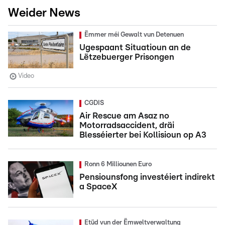
Weider News
Ëmmer méi Gewalt vun Detenuen
Ugespaant Situatioun an de
Lëtzebuerger Prisongen
Video
CGDIS
Air Rescue am Asaz no
Motorradsaccident, dräi
Blesséierter bei Kollisioun op A3
Ronn 6 Milliounen Euro
Pensiounsfong investéiert indirekt
a SpaceX
Etüd vun der Ëmweltverwaltung