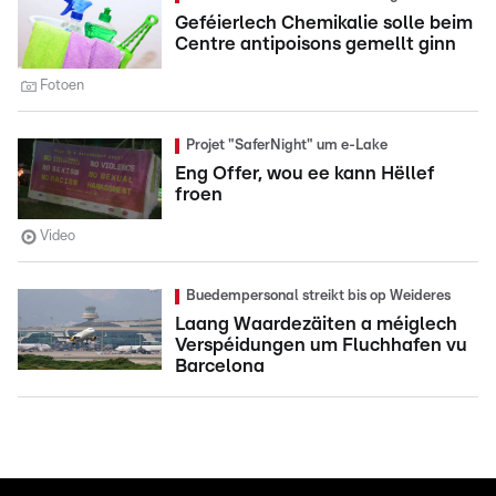
Geféierlech Chemikalie solle beim
Centre antipoisons gemellt ginn
Fotoen
Projet "SaferNight" um e-Lake
Eng Offer, wou ee kann Hëllef
froen
Video
Buedempersonal streikt bis op Weideres
Laang Waardezäiten a méiglech
Verspéidungen um Fluchhafen vu
Barcelona