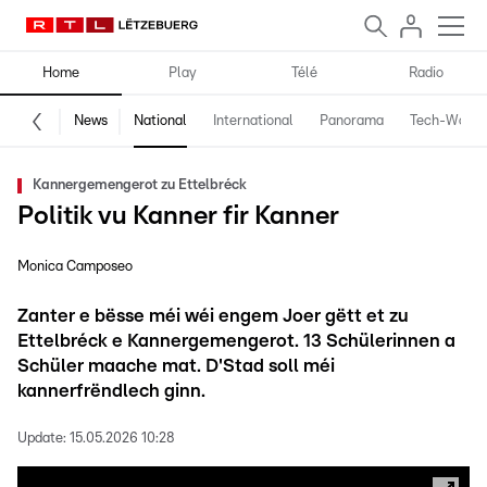
Home
Play
Télé
Radio
News
National
International
Panorama
Tech-World
Kannergemengerot zu Ettelbréck
Politik vu Kanner fir Kanner
Monica Camposeo
Zanter e bësse méi wéi engem Joer gëtt et zu
Ettelbréck e Kannergemengerot. 13 Schülerinnen a
Schüler maache mat. D'Stad soll méi
kannerfrëndlech ginn.
Update:
15.05.2026 10:28