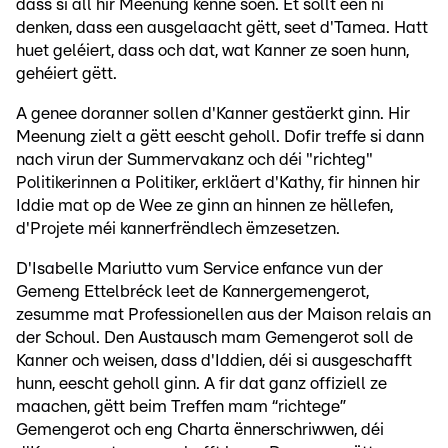
dass si all hir Meenung kënne soen. Et sollt een ni
denken, dass een ausgelaacht gëtt, seet d'Tamea. Hatt
huet geléiert, dass och dat, wat Kanner ze soen hunn,
gehéiert gëtt.
A genee doranner sollen d'Kanner gestäerkt ginn. Hir
Meenung zielt a gëtt eescht geholl. Dofir treffe si dann
nach virun der Summervakanz och déi "richteg"
Politikerinnen a Politiker, erkläert d'Kathy, fir hinnen hir
Iddie mat op de Wee ze ginn an hinnen ze hëllefen,
d'Projete méi kannerfrëndlech ëmzesetzen.
D'Isabelle Mariutto vum Service enfance vun der
Gemeng Ettelbréck leet de Kannergemengerot,
zesumme mat Professionellen aus der Maison relais an
der Schoul. Den Austausch mam Gemengerot soll de
Kanner och weisen, dass d'Iddien, déi si ausgeschafft
hunn, eescht geholl ginn. A fir dat ganz offiziell ze
maachen, gëtt beim Treffen mam “richtege”
Gemengerot och eng Charta ënnerschriwwen, déi