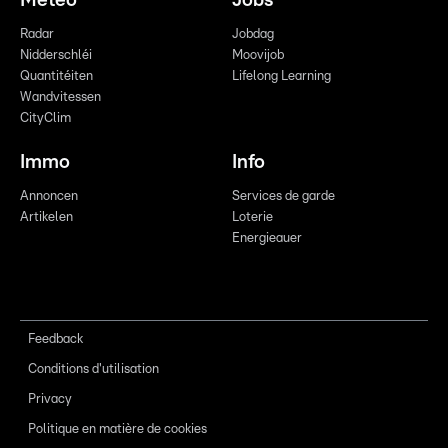
Meteo
Jobs
Radar
Jobdag
Nidderschléi
Moovijob
Quantitéiten
Lifelong Learning
Wandvitessen
CityClim
Immo
Info
Annoncen
Services de garde
Artikelen
Loterie
Energieauer
Feedback
Conditions d'utilisation
Privacy
Politique en matière de cookies