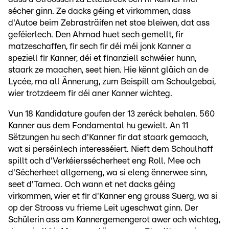
sécher ginn. Ze dacks géing et virkommen, dass
d'Autoe beim Zebrasträifen net stoe bleiwen, dat ass
geféierlech. Den Ahmad huet sech gemellt, fir
matzeschaffen, fir sech fir déi méi jonk Kanner a
speziell fir Kanner, déi et finanziell schwéier hunn,
staark ze maachen, seet hien. Hie kënnt gläich an de
Lycée, ma all Ännerung, zum Beispill am Schoulgebai,
wier trotzdeem fir déi aner Kanner wichteg.
Vun 18 Kandidature goufen der 13 zeréck behalen. 560
Kanner aus dem Fondamental hu gewielt. An 11
Sëtzungen hu sech d'Kanner fir dat staark gemaach,
wat si perséinlech interesséiert. Nieft dem Schoulhaff
spillt och d'Verkéierssécherheet eng Roll. Mee och
d'Sécherheet allgemeng, wa si eleng ënnerwee sinn,
seet d'Tamea. Och wann et net dacks géing
virkommen, wier et fir d'Kanner eng grouss Suerg, wa si
op der Strooss vu frieme Leit ugeschwat ginn. Der
Schülerin ass am Kannergemengerot awer och wichteg,