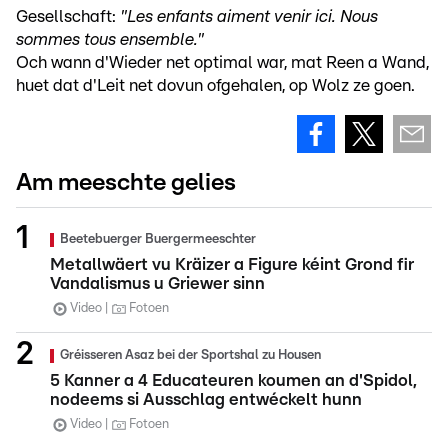
Gesellschaft:
"Les enfants aiment venir ici. Nous
sommes tous ensemble."
Och wann d'Wieder net optimal war, mat Reen a Wand,
huet dat d'Leit net dovun ofgehalen, op Wolz ze goen.
Am meeschte gelies
Beetebuerger Buergermeeschter
Metallwäert vu Kräizer a Figure kéint Grond fir
Vandalismus u Griewer sinn
Video
Fotoen
Gréisseren Asaz bei der Sportshal zu Housen
5 Kanner a 4 Educateuren koumen an d'Spidol,
nodeems si Ausschlag entwéckelt hunn
Video
Fotoen