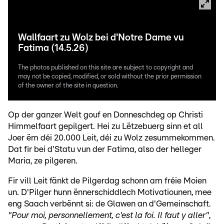
Wallfaart zu Wolz bei d'Notre Dame vu
Fatima (14.5.26)
The photos published on this site are subject to copyright and
may not be copied, modified, or sold without the prior permission
of the owner of the site in question.
Op der ganzer Welt gouf en Donneschdeg op Christi
Himmelfaart gepilgert. Hei zu Lëtzebuerg sinn et all
Joer ëm déi 20.000 Leit, déi zu Wolz zesummekommen.
Dat fir bei d'Statu vun der Fatima, also der helleger
Maria, ze pilgeren.
Fir vill Leit fänkt de Pilgerdag schonn am fréie Moien
un. D'Pilger hunn ënnerschiddlech Motivatiounen, mee
eng Saach verbënnt si: de Glawen an d'Gemeinschaft.
"Pour moi, personnellement, c'est la foi. Il faut y aller"
,