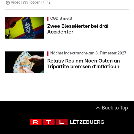
Video
Fotoen
2
CGDIS mellt
Zwee Blesséierter bei dräi
Accidenter
Nächst Indextranche am 3. Trimester 2027
Relativ Rou am Noen Osten an
Tripartite bremsen d'Inflatioun
Back to Top