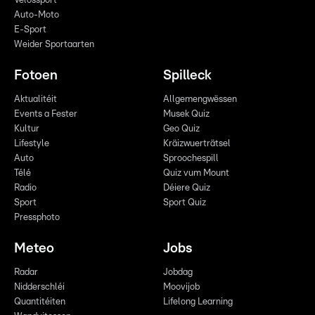
Vëlossport
Auto-Moto
E-Sport
Weider Sportaarten
Fotoen
Spilleck
Aktualitéit
Allgemengwëssen
Events a Fester
Musek Quiz
Kultur
Geo Quiz
Lifestyle
Kräizwuerträtsel
Auto
Sproochespill
Télé
Quiz vum Mount
Radio
Déiere Quiz
Sport
Sport Quiz
Pressphoto
Meteo
Jobs
Radar
Jobdag
Nidderschléi
Moovijob
Quantitéiten
Lifelong Learning