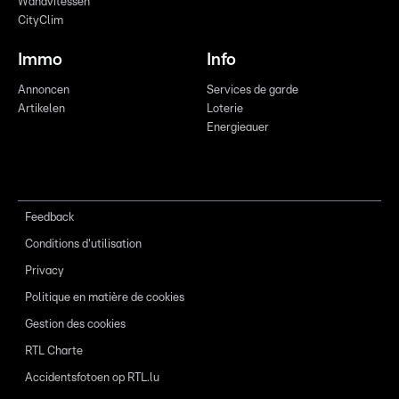
Wandvitessen
CityClim
Immo
Info
Annoncen
Services de garde
Artikelen
Loterie
Energieauer
Feedback
Conditions d'utilisation
Privacy
Politique en matière de cookies
Gestion des cookies
RTL Charte
Accidentsfotoen op RTL.lu