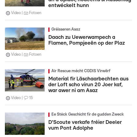
entwéckelt hunn
Video
Fotoen
Gréisseren Asaz
Daach zu Uewerwampech a
Flamen, Pompjeeën op der Plaz
Video
Fotoen
Air Rescue mécht CGDIS Virwërf
Material fir Läschaarbechten aus
der Loft scho virun 20 Joer kaf,
war awer ni am Asaz
Video
15
Ee Stéck Geschicht fir de gudden Zweck
D'Scoute verkafe fréier Deeler
vum Pont Adolphe