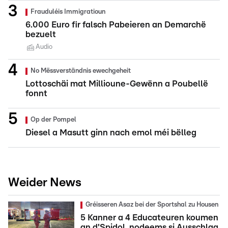
Frauduléis Immigratioun
6.000 Euro fir falsch Pabeieren an Demarchë
bezuelt
Audio
No Mëssverständnis ewechgeheit
Lottoschäi mat Millioune-Gewënn a Poubellë
fonnt
Op der Pompel
Diesel a Masutt ginn nach emol méi bëlleg
Weider News
Gréisseren Asaz bei der Sportshal zu Housen
5 Kanner a 4 Educateuren koumen
an d'Spidol, nodeems si Ausschlag