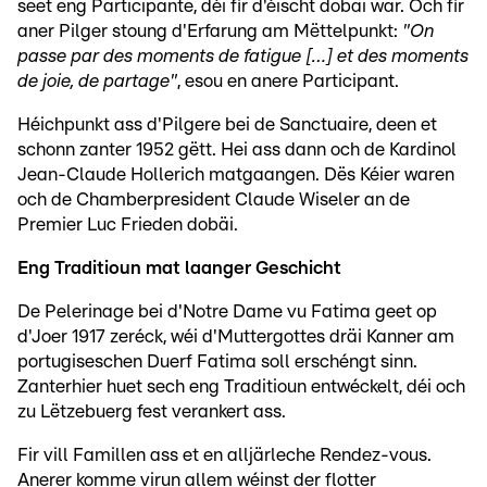
seet eng Participante, déi fir d'éischt dobäi war. Och fir
aner Pilger stoung d'Erfarung am Mëttelpunkt:
"On
passe par des moments de fatigue […] et des moments
de joie, de partage"
, esou en anere Participant.
Héichpunkt ass d'Pilgere bei de Sanctuaire, deen et
schonn zanter 1952 gëtt. Hei ass dann och de Kardinol
Jean-Claude Hollerich matgaangen. Dës Kéier waren
och de Chamberpresident Claude Wiseler an de
Premier Luc Frieden dobäi.
Eng Traditioun mat laanger Geschicht
De Pelerinage bei d'Notre Dame vu Fatima geet op
d'Joer 1917 zeréck, wéi d'Muttergottes dräi Kanner am
portugiseschen Duerf Fatima soll erschéngt sinn.
Zanterhier huet sech eng Traditioun entwéckelt, déi och
zu Lëtzebuerg fest verankert ass.
Fir vill Famillen ass et en alljärleche Rendez-vous.
Anerer komme virun allem wéinst der flotter