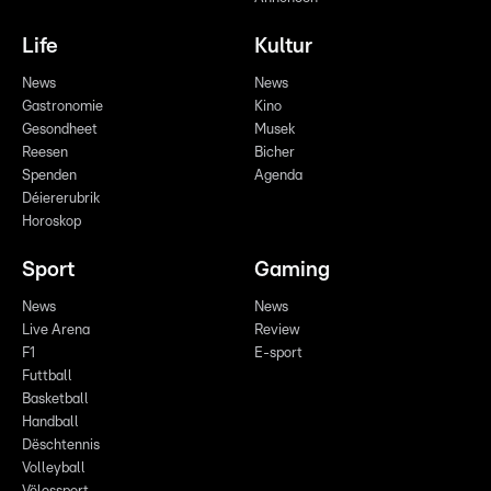
Life
Kultur
News
News
Gastronomie
Kino
Gesondheet
Musek
Reesen
Bicher
Spenden
Agenda
Déiererubrik
Horoskop
Sport
Gaming
News
News
Live Arena
Review
F1
E-sport
Futtball
Basketball
Handball
Dëschtennis
Volleyball