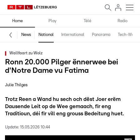
Home
Play
Télé
Radio
News
National
International
Panorama
Tech-World
Wallfaart zu Wolz
Ronn 20.000 Pilger ënnerwee bei
d'Notre Dame vu Fatima
Julie Thilges
Trotz Reen a Wand hu sech och dëst Joer erëm
Dausende Leit op de Wee gemaach, fir eng
Traditioun, déi fir vill eng grouss Bedeitung huet.
Update:
15.05.2026 10:44