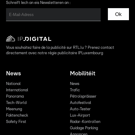
Schreift Iech an eis Newsletteren an :
Ok
Vous souhaitez faire de la publicité sur RTL.lu ? Prenez contact
directement avec notre régie publicitaire IPLuxembourg
News
Mobilitéit
National
News
International
Trafic
Panorama
Pëtrolspräisser
Tech-World
Autofestival
Meenung
Auto-Tester
Faktencheck
Lux-Airport
Safety First
Radar-Kontrollen
Guidage Parking
Annoncen