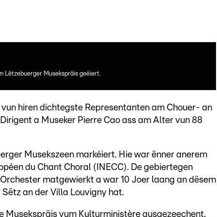
 Lëtzebuerger Musekspräis geéiert.
e vun hiren dichtegste Representanten am Chouer- an
Dirigent a Museker Pierre Cao ass am Alter vun 88
uerger Musekszeen markéiert. Hie war ënner anerem
ropéen du Chant Choral (INECC). De gebiertegen
Orchester matgewierkt a war 10 Joer laang an dësem
 Sëtz an der Villa Louvigny hat.
e Musekspräis vum Kulturministère ausgezeechent.