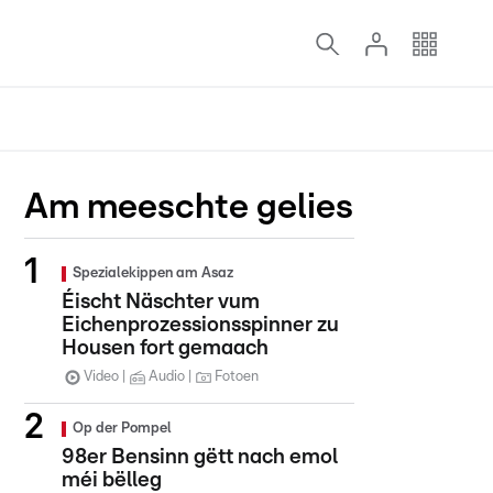
Am meeschte gelies
Spezialekippen am Asaz
Éischt Näschter vum
Eichenprozessionsspinner zu
Housen fort gemaach
Video
Audio
Fotoen
Op der Pompel
98er Bensinn gëtt nach emol
méi bëlleg