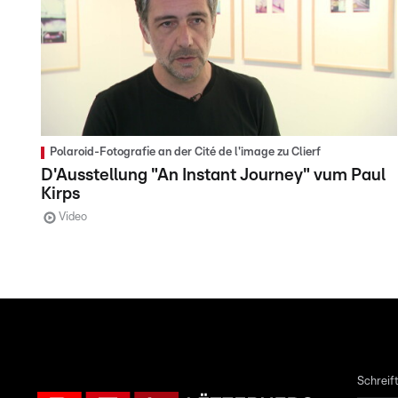
Polaroid-Fotografie an der Cité de l'image zu Clierf
D'Ausstellung "An Instant Journey" vum Paul
Kirps
Video
Schreift