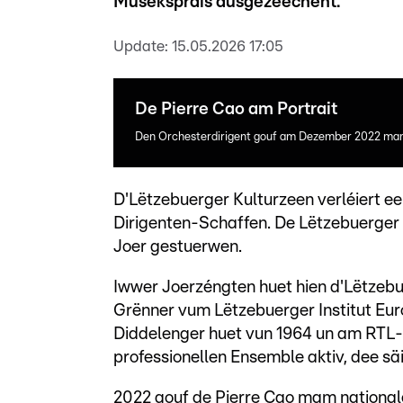
Musekspräis ausgezeechent.
Update:
15.05.2026 17:05
De Pierre Cao am Portrait
Den Orchesterdirigent gouf am Dezember 2022 mam
D'Lëtzebuerger Kulturzeen verléiert e
Dirigenten-Schaffen. De Lëtzebuerger 
Joer gestuerwen.
Iwwer Joerzéngten huet hien d'Lëtzeb
Grënner vum Lëtzebuerger Institut Eu
Diddelenger huet vun 1964 un am RTL-
professionellen Ensemble aktiv, dee säi
2022 gouf de Pierre Cao mam national