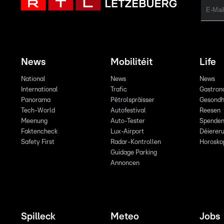
News
Mobilitéit
Life
National
News
News
International
Trafic
Gastron
Panorama
Pëtrolspräisser
Gesondh
Tech-World
Autofestival
Reesen
Meenung
Auto-Tester
Spende
Faktencheck
Lux-Airport
Déiereru
Safety First
Radar-Kontrollen
Horosko
Guidage Parking
Annoncen
Spilleck
Meteo
Jobs