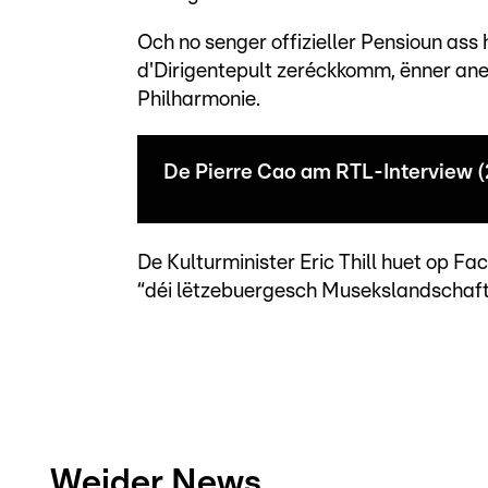
Och no senger offizieller Pensioun ass
d'Dirigentepult zeréckkomm, ënner ane
Philharmonie.
De Pierre Cao am RTL-Interview 
De Kulturminister Eric Thill huet op F
“déi lëtzebuergesch Musekslandschaf
Weider News