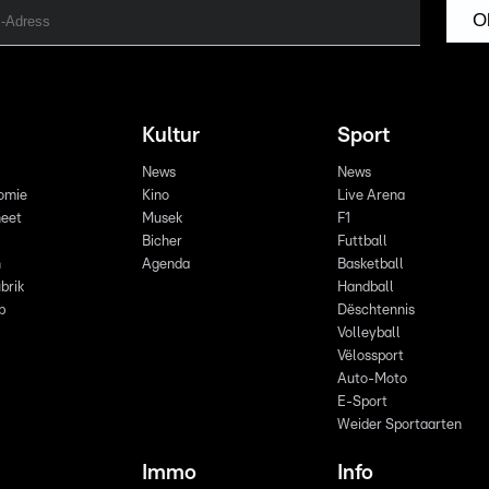
O
Kultur
Sport
News
News
omie
Kino
Live Arena
eet
Musek
F1
Bicher
Futtball
n
Agenda
Basketball
brik
Handball
p
Dëschtennis
Volleyball
Vëlossport
Auto-Moto
E-Sport
Weider Sportaarten
Immo
Info