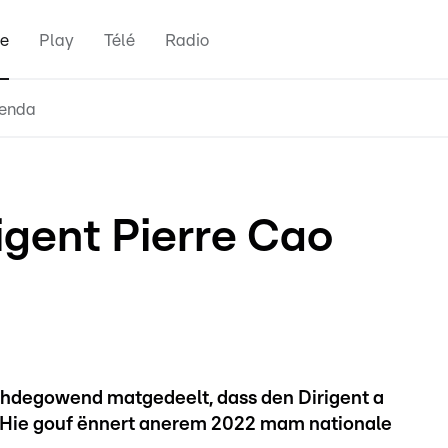
e
Play
Télé
Radio
enda
igent Pierre Cao
hdegowend matgedeelt, dass den Dirigent a
 Hie gouf ënnert anerem 2022 mam nationale