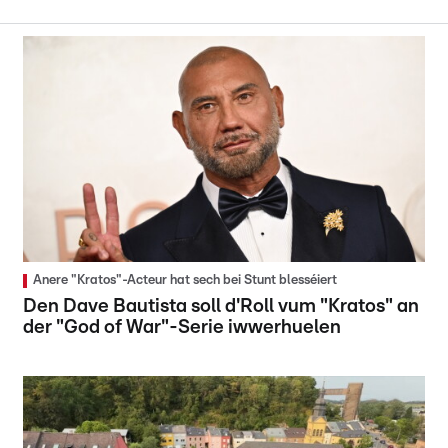
Anere "Kratos"-Acteur hat sech bei Stunt blesséiert
Den Dave Bautista soll d'Roll vum "Kratos" an
der "God of War"-Serie iwwerhuelen