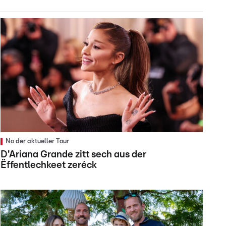
No der aktueller Tour
D'Ariana Grande zitt sech aus der
Ëffentlechkeet zeréck