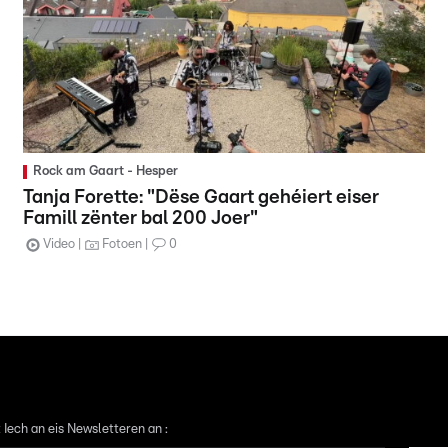
Rock am Gaart - Hesper
Tanja Forette: "Dëse Gaart gehéiert eiser
Famill zënter bal 200 Joer"
Video
Fotoen
0
 Iech an eis Newsletteren an :