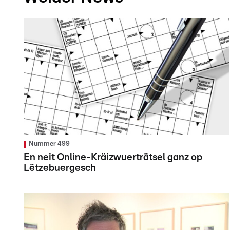
Nummer 499
En neit Online-Kräizwuerträtsel ganz op
Lëtzebuergesch