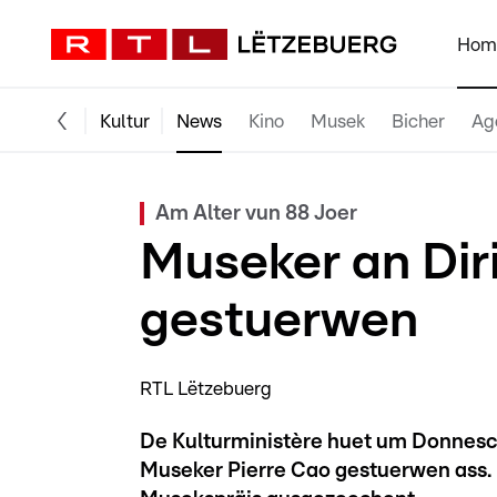
Hom
Kultur
News
Kino
Musek
Bicher
Ag
Am Alter vun 88 Joer
Museker an Dir
gestuerwen
RTL Lëtzebuerg
De Kulturministère huet um Donnesc
Museker Pierre Cao gestuerwen ass.