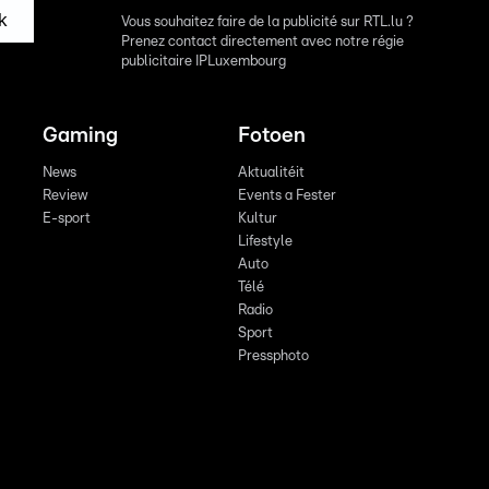
k
Vous souhaitez faire de la publicité sur RTL.lu ?
Prenez contact directement avec notre régie
publicitaire IPLuxembourg
Gaming
Fotoen
News
Aktualitéit
Review
Events a Fester
E-sport
Kultur
Lifestyle
Auto
Télé
Radio
Sport
Pressphoto