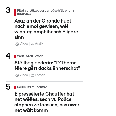
Pilot vu Lëtzebuerger Läschfliger am
Interview
Asaz an der Gironde huet
nach emol gewisen, wéi
wichteg amphibesch Fligere
sinn
Video
Audio
Welt-Stëll-Woch
Stëllbegleederin: “D’Thema
Niere gëtt dacks ënnerschat”
Video
Fotoen
Poursuite zu Zolwer
E presséierte Chauffer hat
net wëlles, sech vu Police
stoppen ze loossen, ass awer
net wäit komm