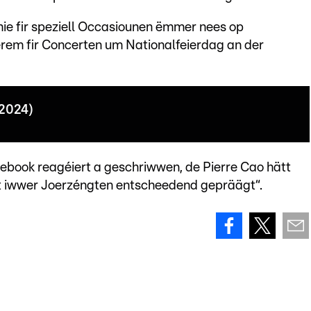
 hie fir speziell Occasiounen ëmmer nees op
rem fir Concerten um Nationalfeierdag an der
(2024)
acebook reagéiert a geschriwwen, de Pierre Cao hätt
t iwwer Joerzéngten entscheedend gepräägt“.