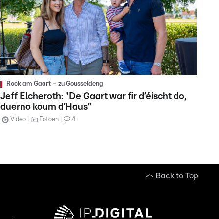
Rock am Gaart – zu Gousseldeng
Jeff Elcheroth: "De Gaart war fir d’éischt do,
duerno koum d’Haus"
Video
Fotoen
4
Back to Top