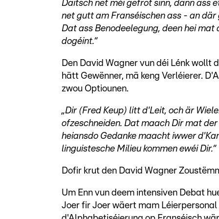
Däitsch net méi gefrot sinn, dann ass 
net gutt am Franséischen ass - an där gi
Dat ass Benodeelegung, deen hei mat d
dogéint.“
Den David Wagner vun déi Lénk wollt d
hätt Gewënner, mä keng Verléierer. D'A
zwou Optiounen.
„Dir (Fred Keup) litt d'Leit, och är Wie
ofzeschneiden. Dat maach Dir mat der Z
heiansdo Gedanke maacht iwwer d'Kann
linguistesche Milieu kommen ewéi Dir.“
Dofir krut den David Wagner Zoustëmm
Um Enn vun deem intensiven Debat hue
Joer fir Joer wäert mam Léierpersona
d'Alphabetiséierung op Franséisch wär