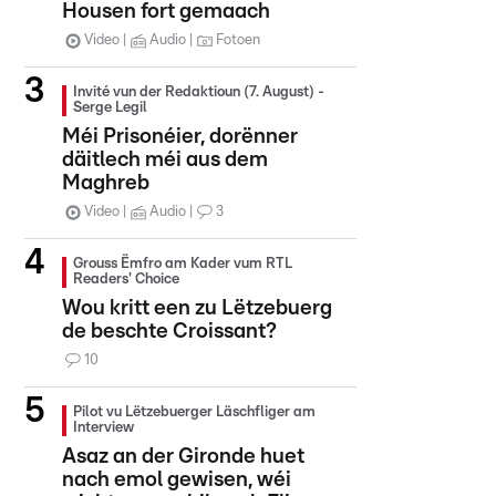
Housen fort gemaach
Video
Audio
Fotoen
Invité vun der Redaktioun (7. August) -
Serge Legil
Méi Prisonéier, dorënner
däitlech méi aus dem
Maghreb
Video
Audio
3
Grouss Ëmfro am Kader vum RTL
Readers' Choice
Wou kritt een zu Lëtzebuerg
de beschte Croissant?
10
Pilot vu Lëtzebuerger Läschfliger am
Interview
Asaz an der Gironde huet
nach emol gewisen, wéi