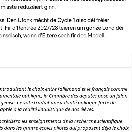
isste reduzéiert ginn.
s. Den Ufank mécht de Cycle 1 also déi fréier
rt. Fir d'Rentrée 2027/28 léieren am ganze Land déi
anséisch, wann d'Eltere sech fir dee Modell
 introduisant le choix entre l’allemand et le français comme
ndamentale publique, la Chambre des députés pose un jalon
geoise. Ce vote traduit une volonté politique forte de
ptée à la réalité linguistique de nos élèves.
étisera les enseignements de la recherche scientifique
s dans les quatre écoles pilotes qui proposent déjà le choix