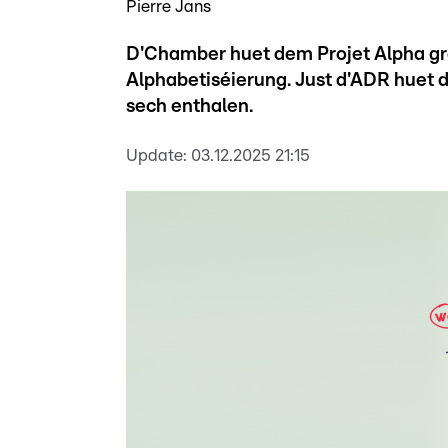
Pierre Jans
D'Chamber huet dem Projet Alpha g
Alphabetiséierung. Just d'ADR huet 
sech enthalen.
Update:
03.12.2025 21:15