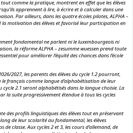
, tout comme la pratique, montrent en effet que les élèves
qu’ils apprennent à lire, à écrire et à calculer dans une
maison. Par ailleurs, dans les quatre écoles pilotes, ALPHA –
a motivation des élèves et favorisé leur participation en
gnement fondamental ne parlent ni le luxembourgeois ni
aison, la réforme ALPHA – zesumme wuessen prend toute
essentiel pour améliorer l’équité des chances dans l’école
2026/2027, les parents des élèves du cycle 1.2 pourront,
ou le français comme langue d’alphabétisation de leur
du cycle 2.1 seront alphabétisés dans la langue choisie. La
 la suite progressivement étendue à tous les cycles
 des profils linguistiques des élèves tout en préservant
 long de leur scolarité au fondamental, les élèves
 de classe. Aux cycles 2 et 3, les cours d’allemand, de