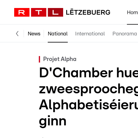
Hom
News
National
International
Panorama
Projet Alpha
D'Chamber hue
zweesprooche
Alphabetiséier
ginn