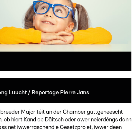
réng Luucht / Reportage Pierre Jans
 breeder Majoritéit an der Chamber guttgeheescht
n, ob hiert Kand op Däitsch oder awer neierdéngs dann
 ass net iwwerraschend e Gesetzprojet, iwwer deen