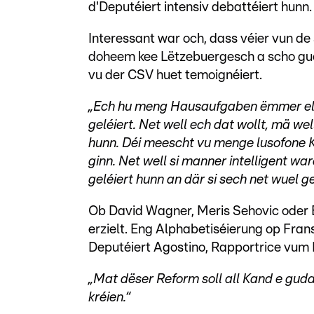
d'Deputéiert intensiv debattéiert hunn.
Interessant war och, dass véier vun d
doheem kee Lëtzebuergesch a scho gu
vu der CSV huet temoignéiert.
„Ech hu meng Hausaufgaben ëmmer ele
geléiert. Net well ech dat wollt, mä w
hunn. Déi meescht vu menge lusofone K
ginn. Net well si manner intelligent w
geléiert hunn an där si sech net wuel g
Ob David Wagner, Meris Sehovic oder B
erzielt. Eng Alphabetiséierung op Fran
Deputéiert Agostino, Rapportrice vum Pr
„Mat dëser Reform soll all Kand e gud
kréien.“