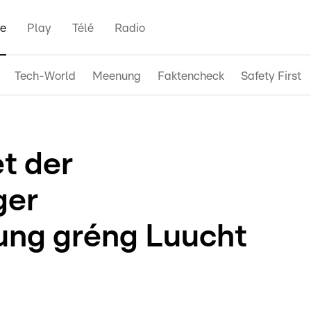
e
Play
Télé
Radio
Tech-World
Meenung
Faktencheck
Safety First
t der
ger
ung gréng Luucht