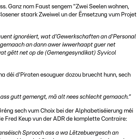
ss. Ganz nom Faust sengem "Zwei Seelen wohnen,
 Closener staark Zweiwel un der Ëmsetzung vum Projet
quent ignoréiert, wat d'Gewerkschaften an d'Personal
et gemaach an dann awer iwwerhaapt guer net
at gëtt net op de (Gemengesyndikat) Syvicol
ma déi d'Piraten esouguer dozou bruecht hunn, sech
En ass gutt gemengt, mä alt nees schlecht gemaach.“
Gréng sech vum Choix bei der Alphabetiséierung méi
e Fred Keup vun der ADR de komplette Contraire:
ranséisch Sprooch ass a wa Lëtzebuergesch an