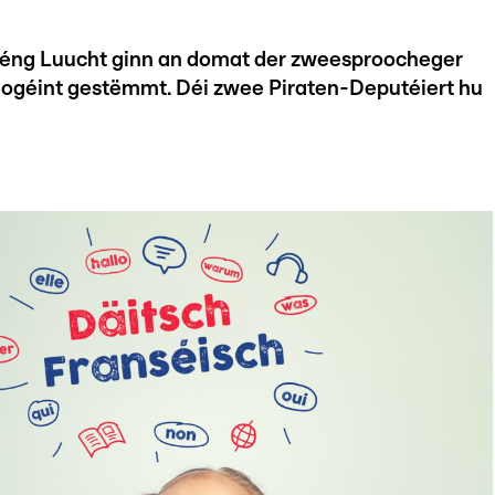
réng Luucht ginn an domat der zweesproocheger
dogéint gestëmmt. Déi zwee Piraten-Deputéiert hu