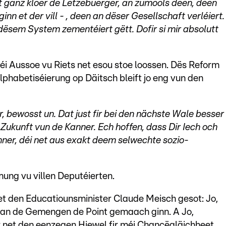
et ganz kloer de Lëtzebuerger, an zumools deen, deen
nn et der vill - , deen an dëser Gesellschaft verléiert.
ësem System zementéiert gëtt. Dofir si mir absolutt
éi Aussoe vu Riets net esou stoe loossen. Dës Reform
lphabetiséierung op Däitsch bleift jo eng vun den
ler, bewosst un. Dat just fir bei den nächste Wale besser
ukunft vun de Kanner. Ech hoffen, dass Dir Iech och
er, déi net aus exakt deem selwechte sozio-
ung vu villen Deputéierten.
t den Educatiounsminister Claude Meisch gesot: Jo,
l an de Gemengen de Point gemaach ginn. A Jo,
 net den eenzegen Hiewel fir méi Chancëgläichheet.