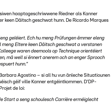
e siwen haaptageschriwwene Riedner als Kanner
er keen Däitsch geschwat hunn. De Ricardo Marques
ng geléiert. Ech hu meng Prüfungen ëmmer eleng
ell meng Eltere keen Däitsch geschwat a verstanen
olleege waren deemools op Technique orientéiert
aren, mä well si ënnert anerem och an enger Sprooch
espuert hunn.“
arbara Agostino – si all hu vun änleche Situatiounen
séisch géif ville Kanner entgéintkommen. D'DP-
ojet de loi:
de Start a seng schoulesch Carrière erméiglecht