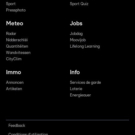
Sport
Sport Quiz
Pressphoto
Meteo
Jobs
Radar
Jobdag
Nidderschléi
Moovijob
Quantitéiten
Lifelong Learning
Wandvitessen
CityClim
Immo
Info
Annoncen
Services de garde
Artikelen
Loterie
Energieauer
Feedback
Conditions d'utilisation