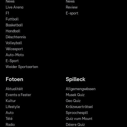
News
News
Live Arena
Review
F1
E-sport
Futtball
Basketball
Handball
Dëschtennis
Volleyball
Vëlossport
Auto-Moto
E-Sport
Weider Sportaarten
Fotoen
Spilleck
Aktualitéit
Allgemengwëssen
Events a Fester
Musek Quiz
Kultur
Geo Quiz
Lifestyle
Kräizwuerträtsel
Auto
Sproochespill
Télé
Quiz vum Mount
Radio
Déiere Quiz