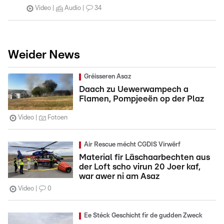
Video
Audio
34
Weider News
Gréisseren Asaz
Daach zu Uewerwampech a
Flamen, Pompjeeën op der Plaz
Video
Fotoen
Air Rescue mécht CGDIS Virwërf
Material fir Läschaarbechten aus
der Loft scho virun 20 Joer kaf,
war awer ni am Asaz
Video
0
Ee Stéck Geschicht fir de gudden Zweck