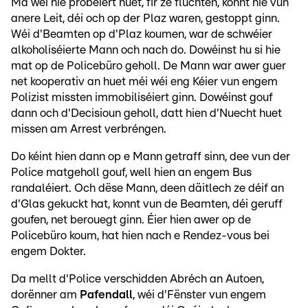
Ma wéi hie probéiert huet, fir ze flüchten, konnt hie vun
anere Leit, déi och op der Plaz waren, gestoppt ginn.
Wéi d'Beamten op d'Plaz koumen, war de schwéier
alkoholiséierte Mann och nach do. Dowéinst hu si hie
mat op de Policebüro geholl. De Mann war awer guer
net kooperativ an huet méi wéi eng Kéier vun engem
Polizist missten immobiliséiert ginn. Dowéinst gouf
dann och d'Decisioun geholl, datt hien d'Nuecht huet
missen am Arrest verbréngen.
Do kéint hien dann op e Mann getraff sinn, dee vun der
Police matgeholl gouf, well hien an engem Bus
randaléiert. Och dëse Mann, deen däitlech ze déif an
d'Glas gekuckt hat, konnt vun de Beamten, déi geruff
goufen, net berouegt ginn. Éier hien awer op de
Policebüro koum, hat hien nach e Rendez-vous bei
engem Dokter.
Da mellt d'Police verschidden Abréch an Autoen,
dorënner am
Pafendall
, wéi d'Fënster vun engem