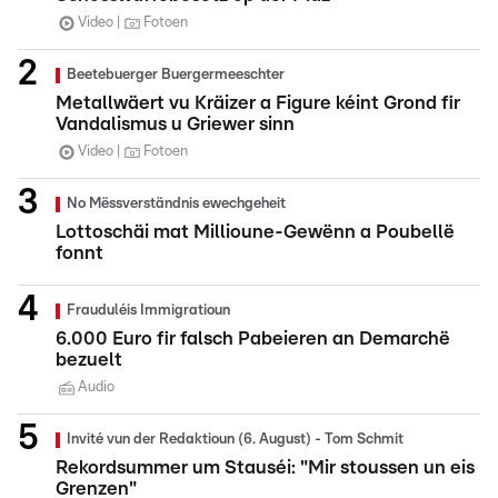
Video
Fotoen
Beetebuerger Buergermeeschter
Metallwäert vu Kräizer a Figure kéint Grond fir
Vandalismus u Griewer sinn
Video
Fotoen
No Mëssverständnis ewechgeheit
Lottoschäi mat Millioune-Gewënn a Poubellë
fonnt
Frauduléis Immigratioun
6.000 Euro fir falsch Pabeieren an Demarchë
bezuelt
Audio
Invité vun der Redaktioun (6. August) - Tom Schmit
Rekordsummer um Stauséi: "Mir stoussen un eis
Grenzen"