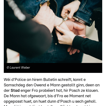
©
Laurent Weber
Wéi d'Police an hirem Bulletin schreift, konnt e
Samschdeg den Owend e Mann gestallt ginn, deen an
der
Stad
enger Fra probéiert hat, hir Posch ze klauen.
De Mann hat ofgewaart, bis d'Fra ee Moment net
opgepasst huet, an huet dunn d'Posch u sech geholl.