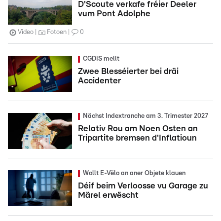
D'Scoute verkafe fréier Deeler
vum Pont Adolphe
Video
Fotoen
0
CGDIS mellt
Zwee Blesséierter bei dräi
Accidenter
Nächst Indextranche am 3. Trimester 2027
Relativ Rou am Noen Osten an
Tripartite bremsen d'Inflatioun
Wollt E-Vëlo an aner Objete klauen
Déif beim Verloosse vu Garage zu
Märel erwëscht