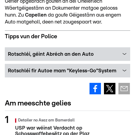
Gefier opgebrach goufen an déi Onéierlech
Wäertgéigestänn an Dokumenter matgoe gelooss
hunn. Zu
Capellen
da goufe Géigestänn aus engem
Auto matgeholl, deen net zougespaart war.
Tipps vun der Police
Rotschléi, géint Abréch an den Auto
Rotschléi fir Autoe mam "Keyless-Go"System
Am meeschte gelies
Detailer no Asaz am Bamerdall
USP war wéinst Verdacht op
Schosswaffebesëtz op der Plaz