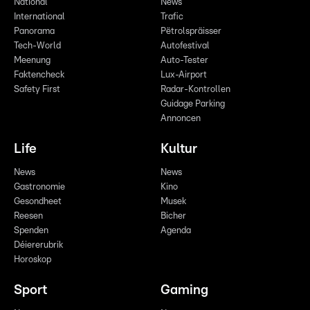
National
News
International
Trafic
Panorama
Pëtrolspräisser
Tech-World
Autofestival
Meenung
Auto-Tester
Faktencheck
Lux-Airport
Safety First
Radar-Kontrollen
Guidage Parking
Annoncen
Life
Kultur
News
News
Gastronomie
Kino
Gesondheet
Musek
Reesen
Bicher
Spenden
Agenda
Déiererubrik
Horoskop
Sport
Gaming