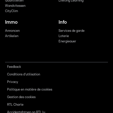
Quantitéiten
Lifelong Learning
Wandvitessen
CityClim
Immo
Info
Annoncen
Services de garde
Artikelen
Loterie
Energieauer
Feedback
Conditions d'utilisation
Privacy
Politique en matière de cookies
Gestion des cookies
RTL Charte
Accidentsfotoen op RTL.lu