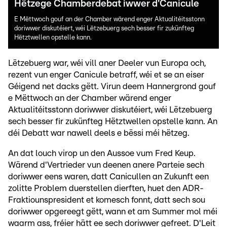
Hëtzege Chamberdebat iwwer d'Canicule
E Mëttwoch gouf an der Chamber wärend enger Aktualitéitsstonn
doriwwer diskutéiert, wéi Lëtzebuerg sech besser fir zukünfteg
Hëtztwellen opstelle kann.
Lëtzebuerg war, wéi vill aner Deeler vun Europa och,
rezent vun enger Canicule betraff, wéi et se an eiser
Géigend net dacks gëtt. Virun deem Hannergrond gouf
e Mëttwoch an der Chamber wärend enger
Aktualitéitsstonn doriwwer diskutéiert, wéi Lëtzebuerg
sech besser fir zukünfteg Hëtztwellen opstelle kann. An
déi Debatt war nawell deels e bëssi méi hëtzeg.
An dat louch virop un den Aussoe vum Fred Keup.
Wärend d'Vertrieder vun deenen anere Parteie sech
doriwwer eens waren, datt Canicullen an Zukunft een
zolitte Problem duerstellen dierften, huet den ADR-
Fraktiounspresident et komesch fonnt, datt sech sou
doriwwer opgereegt gëtt, wann et am Summer mol méi
waarm ass, fréier hätt ee sech doriwwer gefreet. D'Leit