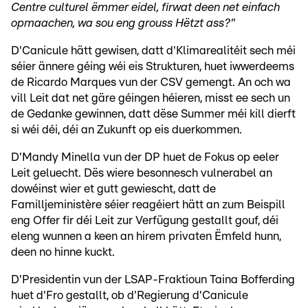
Centre culturel ëmmer eidel, firwat deen net einfach
opmaachen, wa sou eng grouss Hëtzt ass?"
D'Canicule hätt gewisen, datt d'Klimarealitéit sech méi
séier ännere géing wéi eis Strukturen, huet iwwerdeems
de Ricardo Marques vun der CSV gemengt. An och wa
vill Leit dat net gäre géingen héieren, misst ee sech un
de Gedanke gewinnen, datt dëse Summer méi kill dierft
si wéi déi, déi an Zukunft op eis duerkommen.
D'Mandy Minella vun der DP huet de Fokus op eeler
Leit geluecht. Dës wiere besonnesch vulnerabel an
dowéinst wier et gutt gewiescht, datt de
Familljeministère séier reagéiert hätt an zum Beispill
eng Offer fir déi Leit zur Verfügung gestallt gouf, déi
eleng wunnen a keen an hirem privaten Ëmfeld hunn,
deen no hinne kuckt.
D'Presidentin vun der LSAP-Fraktioun Taina Bofferding
huet d'Fro gestallt, ob d'Regierung d'Canicule