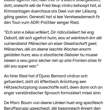
datt, anescht wéi de Fred Keup virdru behaapt hat, si
Klimaanlagen duerchaus als Deel vun der Léisung
géing gesinn. Generell hat si kee Versteesdemech fir
den Toun vum ADR-Politiker senger Ried.
"Ech sinn e bëssi erféiert, Dir ridiculiséiert hei eng
Debatt, déi ech ugefrot hunn, wou et wierklech ëm déi
vulnerabelst Mënschen an eiser Gesellschaft geet.
Mënschen, déi an deene leschte Wochen enorm
gelidden hunn, wou a staatleche Gebaier hu musse
liewen a wou ganz sécher net op alle Fronten alles fir
déi sou super war."
An hirer Ried hat d'Djuna Bernard virdrun och
gefuerdert, datt all ëffentlech Ariichtung een
Hëtzeschutzplang ausschaffe sollt, deen dann och an
enger verständlecher Sprooch formuléiert misst sinn.
De Marc Baum vun deene Lénken huet eng spezifesch
Beruffsgrupp ugeschwat, déi besonnesch ënnert den