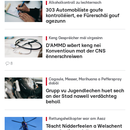
Alkoholkontroll zu Iechternach
303 Automobiliste goufe
kontrolléiert, ee Fürerschäi gouf
agezunn
Keng Gespréicher méi virgesinn
D'AMMD wäert keng nei
Konventioun mat der CNS
ënnerschreiwen
8
Cagoule, Messer, Marihuana a Pefferspray
dobäi
Grupp vu Jugendlechen huet sech
an der Stad nawell verdächteg
beholl
Rettungshelikopter war am Asaz
Tëscht Nidderfeelen a Welschent