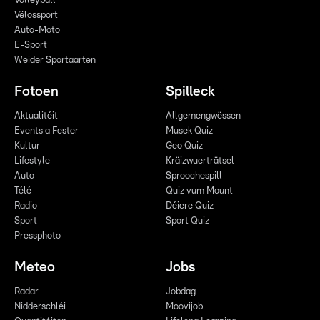
Volleyball
Vëlossport
Auto-Moto
E-Sport
Weider Sportaarten
Fotoen
Spilleck
Aktualitéit
Allgemengwëssen
Events a Fester
Musek Quiz
Kultur
Geo Quiz
Lifestyle
Kräizwuerträtsel
Auto
Sproochespill
Télé
Quiz vum Mount
Radio
Déiere Quiz
Sport
Sport Quiz
Pressphoto
Meteo
Jobs
Radar
Jobdag
Nidderschléi
Moovijob