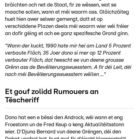
bräichten och net de Staat, fir ze wëssen, wat se
maache sollen, wann et méi waarm ass. Gläichzäiteg
huet hien awer selwer gemengt, datt et op
verschiddene Plazen deels méi waarm wier wéi fréier
an dofir géing et och ee ganz spezifesche Grond ginn.
"Wann der kuckt, 1990 hate mir hei am Land 5 Prozent
verbaute Fläch, 35 Joer dono si mer op 12 Prozent
verbauter Fläch, dat heescht ee vun deene grousse
Grënn ass de Bevëlkerungswuesstem. A fir déi Leit, déi
nach méi Bevëlkerungswuesstem wëllen ..."
Et gouf zolidd Rumouers an
Tëscheriff
Dono hat een e bëssi den Androck, wéi wann et eng
Froestonn un de Fred Keup a keng Aktualitéitsstonn
wier. D'Djuna Bernard vun deene Gréngen, déi den
Debat ugefrot hat, huet mol fir d'éischt kloergestallt,