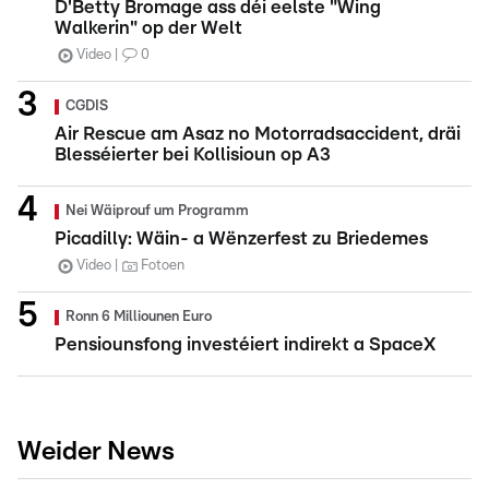
D'Betty Bromage ass déi eelste "Wing
Walkerin" op der Welt
Video
0
CGDIS
Air Rescue am Asaz no Motorradsaccident, dräi
Blesséierter bei Kollisioun op A3
Nei Wäiprouf um Programm
Picadilly: Wäin- a Wënzerfest zu Briedemes
Video
Fotoen
Ronn 6 Milliounen Euro
Pensiounsfong investéiert indirekt a SpaceX
Weider News