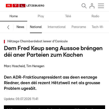
Home
Play
Télé
Radio
News
National
International
Panorama
Tech-World
Hëtzege Chamberdebat iwwer d'Canicule
Dem Fred Keup seng Aussoe bréngen
déi aner Parteien zum Kachen
Marc Hoscheid
Tim Hensgen
Den ADR-Fraktiounspresident ass deen eenzege
Riedner, deen déi rezent Hëtztwell net als grousse
Problem ugesäit.
Update:
09.07.2026 11:41