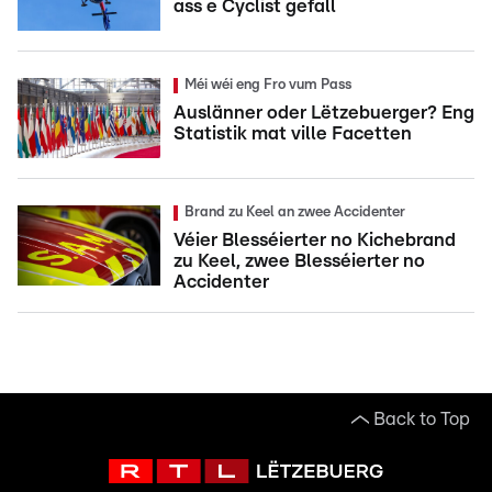
ass e Cyclist gefall
Méi wéi eng Fro vum Pass
Auslänner oder Lëtzebuerger? Eng
Statistik mat ville Facetten
Brand zu Keel an zwee Accidenter
Véier Blesséierter no Kichebrand
zu Keel, zwee Blesséierter no
Accidenter
Back to Top