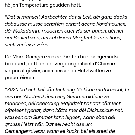
héijen Temperature gelidden hätt.
"Dat si manuell Aarbechter, dat si Leit, déi ganz dacks
dobausse musse schaffen, ënnert deene Konditiounen,
déi Makadamm maachen oder Haiser bauen, déi net
am Schied sinn, déi och kaum Méiglechkeeten hunn,
sech zeréckzezéien."
De Marc Goergen vun de Piraten huet sengersäits
bedauert, datt an der Vergaangenheet d'Chance
verpasst gi wier, sech besser op Hëtztwellen ze
preparéieren.
"2020 hat ech hei nämlech eng Motioun matbruecht, fir
aus der Wanteraktioun eng Summeraktioun ze
maachen, déi deemoleg Majoritéit hat dat nämlech
ofgeleent gehat, dann hätte mer déi Diskussioun net,
wou een am Summer kann higoen, wann eben déi
grouss Hëtzt wär. Dat selwecht ass um
Gemengenniveau, wann ee kuckt, bei eis steet de