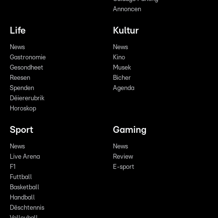
Annoncen
Life
Kultur
News
News
Gastronomie
Kino
Gesondheet
Musek
Reesen
Bicher
Spenden
Agenda
Déiererubrik
Horoskop
Sport
Gaming
News
News
Live Arena
Review
F1
E-sport
Futtball
Basketball
Handball
Dëschtennis