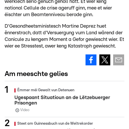
wierklech seriö genuch geholl hätt. Et wier keng
national Cellule de crise ageruff ginn, mee et wier
éischter um Beamtenniveau berode ginn.
D'Gesondheetsministesch Martine Deprez huet
ënnerstrach, datt d'Versuergung vum Land wärend der
Canicule zu kengem Moment a Gefor gewiescht wier. Et
wier ee Stresstest, awer keng Katastroph gewiescht.
Am meeschte gelies
Ëmmer méi Gewalt vun Detenuen
Ugespaant Situatioun an de Lëtzebuerger
Prisongen
Video
Steet am Guinnessbuch vun de Weltrekorder