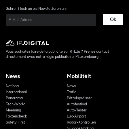
Schreift Iech an eis Newsletteren an :
Ok
Vous souhaitez faire de la publicité sur RTL.lu ? Prenez contact
directement avec notre régie publicitaire IPLuxembourg
News
Mobilitéit
National
News
International
Trafic
Panorama
Pëtrolspräisser
Tech-World
Autofestival
Meenung
Auto-Tester
Faktencheck
Lux-Airport
Safety First
Radar-Kontrollen
Guidage Parking