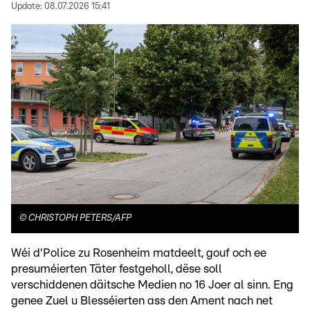
Update:
08.07.2026 15:41
©
CHRISTOPH PETERS/AFP
Wéi d'Police zu Rosenheim matdeelt, gouf och ee
presuméierten Täter festgeholl, dëse soll
verschiddenen däitsche Medien no 16 Joer al sinn. Eng
genee Zuel u Blesséierten ass den Ament nach net