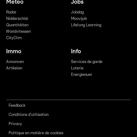
Meteo
Jobs
Radar
Jobdag
Nidderschléi
Moovijob
Quantitéiten
Lifelong Learning
Wandvitessen
CityClim
Immo
Info
Annoncen
Services de garde
Artikelen
Loterie
Energieauer
Feedback
Conditions d'utilisation
Privacy
Politique en matière de cookies