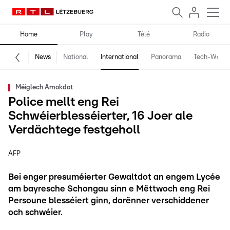
Home
Play
Télé
Radio
News
National
International
Panorama
Tech-World
Méiglech Amokdot
Police mellt eng Rei
Schwéierblesséierter, 16 Joer ale
Verdächtege festgeholl
AFP
Bei enger presuméierter Gewaltdot an engem Lycée
am bayresche Schongau sinn e Mëttwoch eng Rei
Persoune blesséiert ginn, dorënner verschiddener
och schwéier.