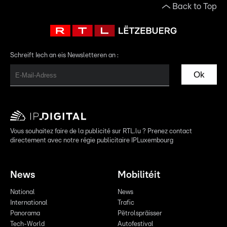
Back to Top
Schreift Iech an eis Newsletteren an :
Ok
Vous souhaitez faire de la publicité sur RTL.lu ? Prenez contact
directement avec notre régie publicitaire IPLuxembourg
News
Mobilitéit
National
News
International
Trafic
Panorama
Pëtrolspräisser
Tech-World
Autofestival