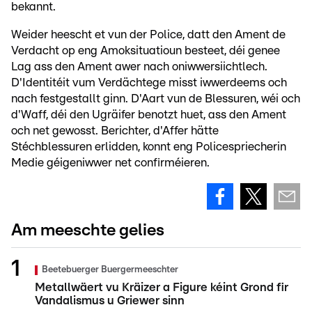
bekannt.
Weider heescht et vun der Police, datt den Ament de
Verdacht op eng Amoksituatioun besteet, déi genee
Lag ass den Ament awer nach oniwwersiichtlech.
D'Identitéit vum Verdächtege misst iwwerdeems och
nach festgestallt ginn. D'Aart vun de Blessuren, wéi och
d'Waff, déi den Ugräifer benotzt huet, ass den Ament
och net gewosst. Berichter, d'Affer hätte
Stéchblessuren erlidden, konnt eng Policespriecherin
Medie géigeniwwer net confirméieren.
Am meeschte gelies
Beetebuerger Buergermeeschter
Metallwäert vu Kräizer a Figure kéint Grond fir
Vandalismus u Griewer sinn