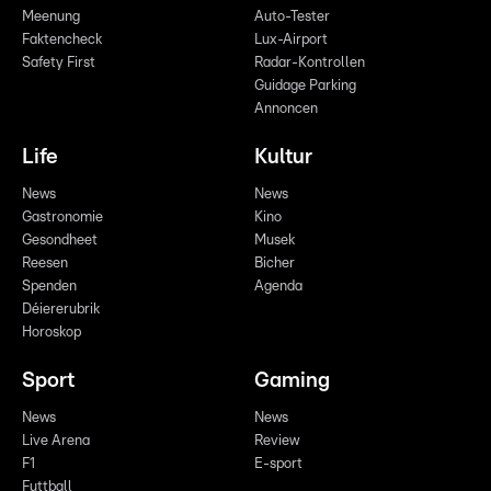
Meenung
Auto-Tester
Faktencheck
Lux-Airport
Safety First
Radar-Kontrollen
Guidage Parking
Annoncen
Life
Kultur
News
News
Gastronomie
Kino
Gesondheet
Musek
Reesen
Bicher
Spenden
Agenda
Déiererubrik
Horoskop
Sport
Gaming
News
News
Live Arena
Review
F1
E-sport
Futtball