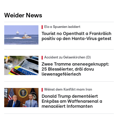
Weider News
Elo a Spuenien isoléiert
Tourist no Openthalt a Frankräich
positiv op den Hanta-Virus getest
Accident zu Gelsenkirchen (D)
Zwee Tramme aneneegeknuppt:
25 Blesséierter, dräi dovu
liewensgeféierlech
Wéinst dem Konflikt mam Iran
Donald Trump dementéiert
Enkpäss am Waffenarsenal a
menacéiert Informanten