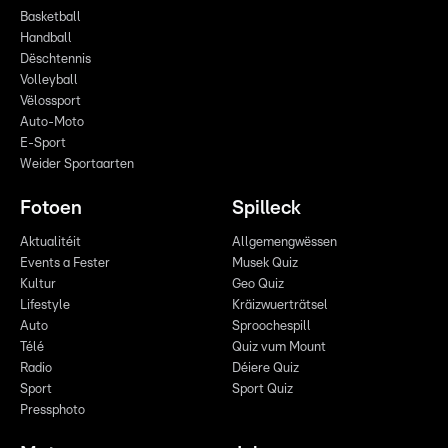
Basketball
Handball
Dëschtennis
Volleyball
Vëlossport
Auto-Moto
E-Sport
Weider Sportaarten
Fotoen
Spilleck
Aktualitéit
Allgemengwëssen
Events a Fester
Musek Quiz
Kultur
Geo Quiz
Lifestyle
Kräizwuerträtsel
Auto
Sproochespill
Télé
Quiz vum Mount
Radio
Déiere Quiz
Sport
Sport Quiz
Pressphoto