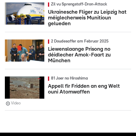
Zil vu Sprengstoff-Dron-Attack
Ukrainesche Fliger zu Leipzig hat
méiglecherweis Munitioun
gelueden
2 Doudesaffer am Februar 2025
Liewenslaange Prisong no
déidlecher Amok-Faart zu
München
81 Joer no Hiroshima
Appell fir Fridden an eng Welt
ouni Atomwaffen
Video