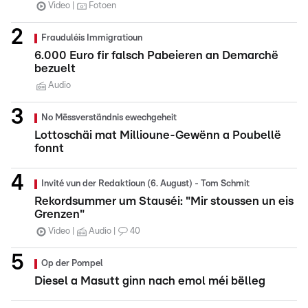
Video
Fotoen
Frauduléis Immigratioun
6.000 Euro fir falsch Pabeieren an Demarchë
bezuelt
Audio
No Mëssverständnis ewechgeheit
Lottoschäi mat Millioune-Gewënn a Poubellë
fonnt
Invité vun der Redaktioun (6. August) - Tom Schmit
Rekordsummer um Stauséi: "Mir stoussen un eis
Grenzen"
Video
Audio
40
Op der Pompel
Diesel a Masutt ginn nach emol méi bëlleg