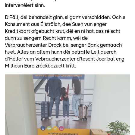
intervenéiert sinn.
D’Fäll, déi behandelt ginn, si ganz verschidden. Och e
Konsument aus Éisträich, dee Suen vun enger
Kreditkaart ofgebucht krut, déi en ni hat, ass réischt
dunn zu sengem Recht komm, wéi de
Verbraucherzenter Drock bei senger Bank gemaach
huet. Alles an allem hunn déi betraffe Leit duerch
d'Hëllef vum Vebraucherzenter d'lescht Joer bal eng
Millioun Euro zréckbezuelt kritt.