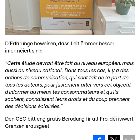
D’Erfarunge beweisen, dass Leit ëmmer besser
informéiert sinn:
"Cette étude devrait être fait au niveau européen, mais
aussi au niveau national. Dans tous les cas, il y a des
actions de communication, qui sont fait de la part de
tous les acteurs, pour justement aller vers cet objectif,
d’informer au mieux les consommateurs et qu’ils
sachent, connaissent leurs droits et du coup prennent
des décisions éclairées."
Den CEC bitt eng gratis Berodung fir all Fro, déi iwwert
Grenzen erausgeet.