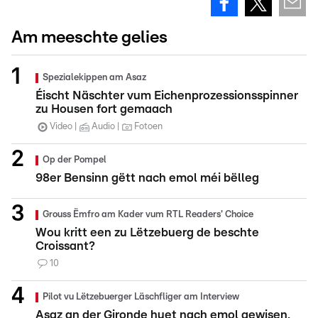
Am meeschte gelies
Spezialekippen am Asaz
Éischt Näschter vum Eichenprozessionsspinner
zu Housen fort gemaach
Video
Audio
Fotoen
Op der Pompel
98er Bensinn gëtt nach emol méi bëlleg
Grouss Ëmfro am Kader vum RTL Readers' Choice
Wou kritt een zu Lëtzebuerg de beschte
Croissant?
10
Pilot vu Lëtzebuerger Läschfliger am Interview
Asaz an der Gironde huet nach emol gewisen,