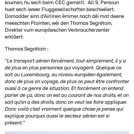
koumen, hu sech beim CEC gemellt. All 9. Persoun
huet sech iwwer Fluggesellschaften beschwéiert.
Domadder sinn d’Airlinen ëmmer nach déi mat deene
meeschten Plainten, wéi den Thomas Segrétain,
Direkter vum europäeschen Verbraucherzenter
erkläert:
Thomas Segrétain :
"Le transport aérien forcément, tout simplement, il y a
de plus en plus personnes qui voyagent. Quelque ce
soit au Luxembourg, au niveau européen également,
donc de plus on voyage, de plus on peut être confronter
aussi à ce genre de situation. Et forcément on entend
parler de ça, donc on est au courant de nos droits, et on
sait qu’on a des droits, donc on veut les faire appliquer.
Donc voilà c’est vraiment quelque chose je pense qui
explique pourquoi aussi le secteur aérien est si
présent."