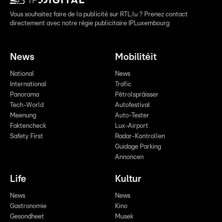
Vous souhaitez faire de la publicité sur RTL.lu ? Prenez contact
directement avec notre régie publicitaire IPLuxembourg
News
Mobilitéit
National
News
International
Trafic
Panorama
Pëtrolspräisser
Tech-World
Autofestival
Meenung
Auto-Tester
Faktencheck
Lux-Airport
Safety First
Radar-Kontrollen
Guidage Parking
Annoncen
Life
Kultur
News
News
Gastronomie
Kino
Gesondheet
Musek