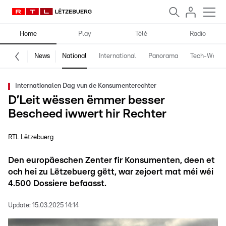
Home
Play
Télé
Radio
News
National
International
Panorama
Tech-World
Internationalen Dag vun de Konsumenterechter
D’Leit wëssen ëmmer besser
Bescheed iwwert hir Rechter
RTL Lëtzebuerg
Den europäeschen Zenter fir Konsumenten, deen et
och hei zu Lëtzebuerg gëtt, war zejoert mat méi wéi
4.500 Dossiere befaasst.
Update:
15.03.2025 14:14