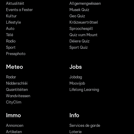
Aktualitéit
Allgemengwëssen
Events a Fester
Musek Quiz
Kultur
Geo Quiz
Lifestyle
Kräizwuerträtsel
Auto
Sproochespill
Télé
Quiz vum Mount
Radio
Déiere Quiz
Sport
Sport Quiz
Pressphoto
Meteo
Jobs
Radar
Jobdag
Nidderschléi
Moovijob
Quantitéiten
Lifelong Learning
Wandvitessen
CityClim
Immo
Info
Annoncen
Services de garde
Artikelen
Loterie