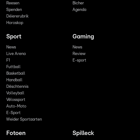
Reesen
Bicher
Spenden
Agenda
Déiererubrik
Horoskop
Sport
Gaming
News
News
Live Arena
Review
F1
E-sport
Futtball
Basketball
Handball
Dëschtennis
Volleyball
Vëlossport
Auto-Moto
E-Sport
Weider Sportaarten
Fotoen
Spilleck