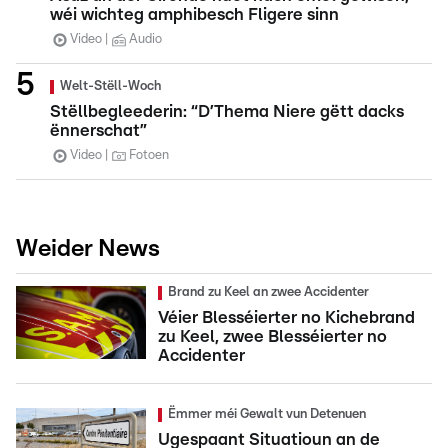
wéi wichteg amphibesch Fligere sinn
Video
Audio
Welt-Stëll-Woch
Stëllbegleederin: “D’Thema Niere gëtt dacks
ënnerschat”
Video
Fotoen
Weider News
Brand zu Keel an zwee Accidenter
Véier Blesséierter no Kichebrand
zu Keel, zwee Blesséierter no
Accidenter
Ëmmer méi Gewalt vun Detenuen
Ugespaant Situatioun an de