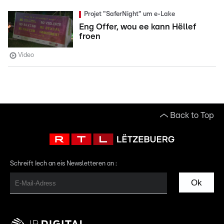
Projet "SaferNight" um e-Lake
Eng Offer, wou ee kann Hëllef
froen
Video
Back to Top
Schreift Iech an eis Newsletteren an :
Ok