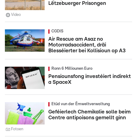
Lëtzebuerger Prisongen
Video
CGDIS
Air Rescue am Asaz no
Motorradsaccident, dräi
Blesséierter bei Kollisioun op A3
Ronn 6 Milliounen Euro
Pensiounsfong investéiert indirekt
a SpaceX
Etüd vun der Ëmweltverwaltung
Geféierlech Chemikalie solle beim
Centre antipoisons gemellt ginn
Fotoen