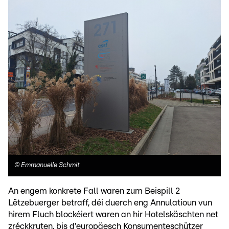
©
Emmanuelle Schmit
An engem konkrete Fall waren zum Beispill 2
Lëtzebuerger betraff, déi duerch eng Annulatioun vun
hirem Fluch blockéiert waren an hir Hotelskäschten net
zréckkruten, bis d'europäesch Konsumenteschützer