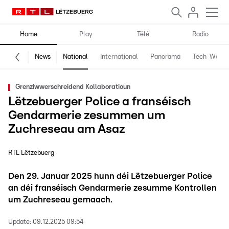
Home
Play
Télé
Radio
News
National
International
Panorama
Tech-World
Grenziwwerschreidend Kollaboratioun
Lëtzebuerger Police a franséisch
Gendarmerie zesummen um
Zuchreseau am Asaz
RTL Lëtzebuerg
Den 29. Januar 2025 hunn déi Lëtzebuerger Police
an déi franséisch Gendarmerie zesumme Kontrollen
um Zuchreseau gemaach.
Update:
09.12.2025 09:54