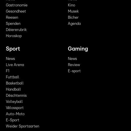
Gastronomie
Kino
Gesondheet
Musek
Reesen
Bicher
Spenden
Agenda
Déiererubrik
Horoskop
Sport
Gaming
News
News
Live Arena
Review
F1
E-sport
Futtball
Basketball
Handball
Dëschtennis
Volleyball
Vëlossport
Auto-Moto
E-Sport
Weider Sportaarten