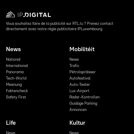
Vous souhaitez faire de la publicité sur RTL.lu ? Prenez contact
directement avec notre régie publicitaire IPLuxembourg
News
Mobilitéit
National
News
International
Trafic
Panorama
Pëtrolspräisser
Tech-World
Autofestival
Meenung
Auto-Tester
Faktencheck
Lux-Airport
Safety First
Radar-Kontrollen
Guidage Parking
Annoncen
Life
Kultur
News
News