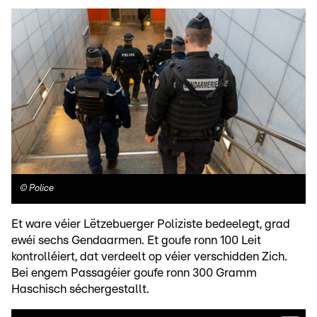
©
Police
Et ware véier Lëtzebuerger Poliziste bedeelegt, grad
ewéi sechs Gendaarmen. Et goufe ronn 100 Leit
kontrolléiert, dat verdeelt op véier verschidden Zich.
Bei engem Passagéier goufe ronn 300 Gramm
Haschisch séchergestallt.