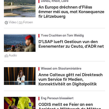
Donau, Rhäin, Loire
An Europa dréchnen d’Flëss
ëmmer méi aus, mat Konsequenze
fir Lëtzebuerg
Video
Fotoen
Yves Cruchten an Tom Weidig
D’LSAP lueft Gestioun vun den
Evenementer zu Ceuta, d’ADR net
Audio
Wiessel am Staatsministère
Anne Calteux gëtt nei Direktesch
vum Service fir Medien,
Konnektivitéit an Digitalpolitik
Eng Persoun blesséiert
CGDIS mellt ee Feier an een