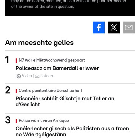
may not be copied, modified, or sold without the prior permission
of the owner of the site in question.
Am meeschte gelies
N7 war e Mëttwochowend gespaart
Policeasaz am Bamerdall eriwwer
Video
Fotoen
Centre pénitentiaire Uerschterhaff
Prisonéier schléit Giischtje mat Teller an
d'Gesiicht
Police warnt virun Arnaque
Onéierlecher gi sech als Polizisten aus a froen
no Wäertgéigestänn