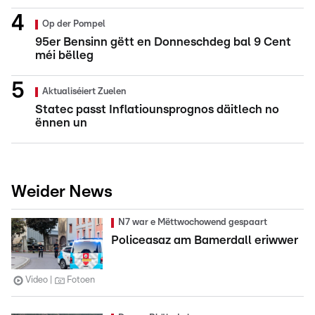
Op der Pompel
95er Bensinn gëtt en Donneschdeg bal 9 Cent
méi bëlleg
Aktualiséiert Zuelen
Statec passt Inflatiounsprognos däitlech no
ënnen un
Weider News
N7 war e Mëttwochowend gespaart
Policeasaz am Bamerdall eriwwer
Video
Fotoen