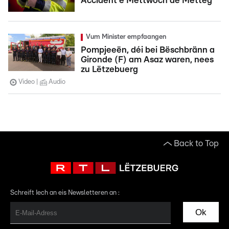
Accident e Mëttwoch de Mëtteg
Vum Minister empfaangen
Pompjeeën, déi bei Bëschbränn a
Gironde (F) am Asaz waren, nees
zu Lëtzebuerg
Video
Audio
Back to Top
Schreift Iech an eis Newsletteren an :
Ok