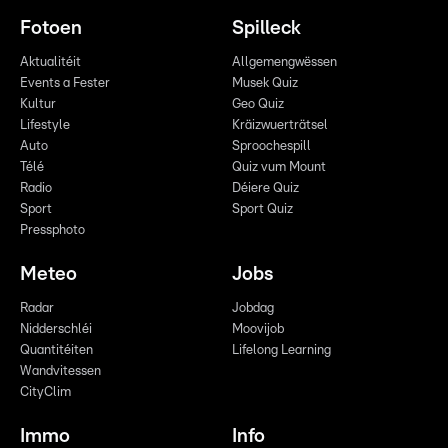
Fotoen
Spilleck
Aktualitéit
Allgemengwëssen
Events a Fester
Musek Quiz
Kultur
Geo Quiz
Lifestyle
Kräizwuerträtsel
Auto
Sproochespill
Télé
Quiz vum Mount
Radio
Déiere Quiz
Sport
Sport Quiz
Pressphoto
Meteo
Jobs
Radar
Jobdag
Nidderschléi
Moovijob
Quantitéiten
Lifelong Learning
Wandvitessen
CityClim
Immo
Info