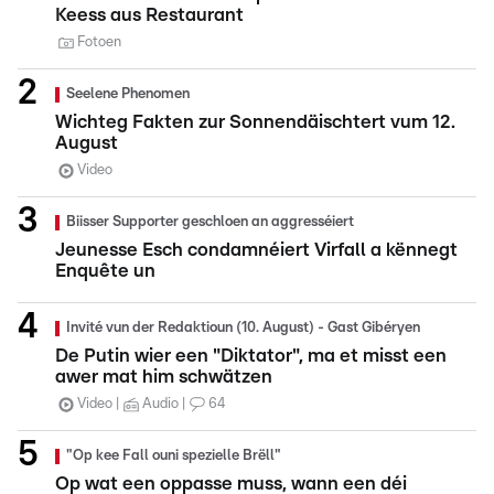
Keess aus Restaurant
Fotoen
Seelene Phenomen
Wichteg Fakten zur Sonnendäischtert vum 12.
August
Video
Biisser Supporter geschloen an aggresséiert
Jeunesse Esch condamnéiert Virfall a kënnegt
Enquête un
Invité vun der Redaktioun (10. August) - Gast Gibéryen
De Putin wier een "Diktator", ma et misst een
awer mat him schwätzen
Video
Audio
64
"Op kee Fall ouni spezielle Brëll"
Op wat een oppasse muss, wann een déi