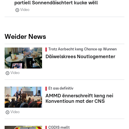
partiell Sonnendäischtert kucke wëll
Video
Weider News
Trotz Aarbecht keng Chance op Wunnen
Däiwelskrees Noutlogementer
Video
Et ass definitiv
AMMD ënnerschreift keng nei
Konventioun mat der CNS
Video
CGDIS mellt