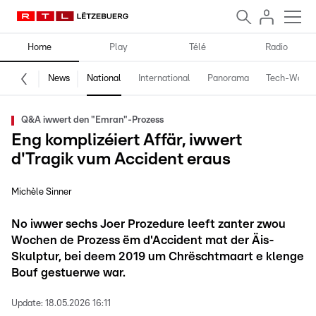
Home
Play
Télé
Radio
News
National
International
Panorama
Tech-World
Q&A iwwert den "Emran"-Prozess
Eng komplizéiert Affär, iwwert
d'Tragik vum Accident eraus
Michèle Sinner
No iwwer sechs Joer Prozedure leeft zanter zwou
Wochen de Prozess ëm d'Accident mat der Äis-
Skulptur, bei deem 2019 um Chrëschtmaart e klenge
Bouf gestuerwe war.
Update:
18.05.2026 16:11