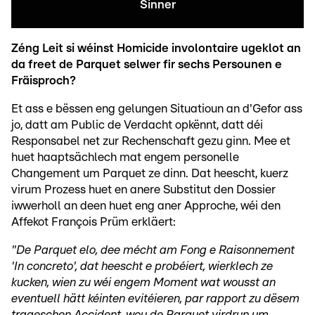
Sinner
Zéng Leit si wéinst Homicide involontaire ugeklot an
da freet de Parquet selwer fir sechs Persounen e
Fräisproch?
Et ass e bëssen eng gelungen Situatioun an d'Gefor ass
jo, datt am Public de Verdacht opkënnt, datt déi
Responsabel net zur Rechenschaft gezu ginn. Mee et
huet haaptsächlech mat engem personelle
Changement um Parquet ze dinn. Dat heescht, kuerz
virum Prozess huet en anere Substitut den Dossier
iwwerholl an deen huet eng aner Approche, wéi den
Affekot François Prüm erkläert:
"De Parquet elo, dee mécht am Fong e Raisonnement
'In concreto', dat heescht e probéiert, wierklech ze
kucken, wien zu wéi engem Moment wat wousst an
eventuell hätt kéinten evitéieren, par rapport zu dësem
trageschen Accident, wou de Parquet virdrun um