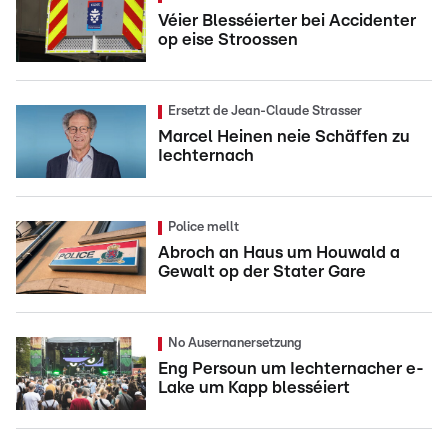
Véier Blesséierter bei Accidenter
op eise Stroossen
Ersetzt de Jean-Claude Strasser
Marcel Heinen neie Schäffen zu
Iechternach
Police mellt
Abroch an Haus um Houwald a
Gewalt op der Stater Gare
No Ausernanersetzung
Eng Persoun um Iechternacher e-
Lake um Kapp blesséiert