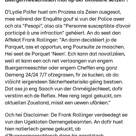
D’Lydie Polfer huet am Prozess als Zeien ausgesot,
mee wärend der Enquête gouf si vun der Police awer
och als "Pesapi", also als "Personne susceptible d’avoir
participé à une infraction" gehéiert. An do seet den
Affekot Frank Rollinger: "An dann decidéiert jo de
Parquet, ass et opportun, eng Poursuite ze maachen.
Hei seet de Parquet 'Neen'. Ech kann dat novollzéien,
well et kann een och net verlaangen vun engem
Buergermeeschter oder engem Cheffen eng ganz
Gemeng 24/24 7/7 ofzegrasen, fir ze kucken, ob do
vläicht iergendeen Sécherheetsrisiko géing bestoen.
Dat ass jo eng Saach vun der Onméiglechkeet, dofir
verstinn ech de Reflex. Mee reng legal gekuckt, am
aktuellen Zoustand, misst een uewen ufänken."
Och hei Disclaimer: De Frank Rollinger verdeedegt ee
vun den Ugekloten Gemengebeamten. An dofir huet
hien natierlech genee gekuckt, ob
d'Buergermeeschtesch dann hir gesetzlech