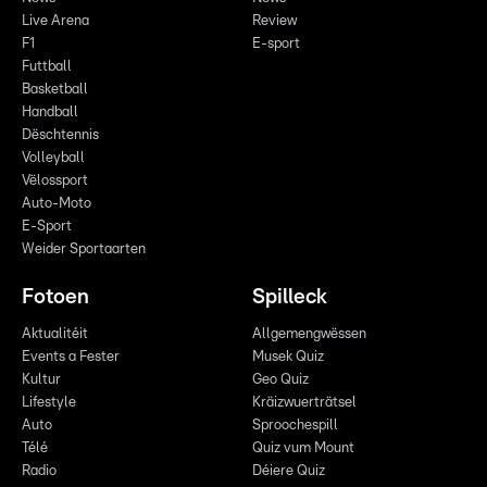
Live Arena
Review
F1
E-sport
Futtball
Basketball
Handball
Dëschtennis
Volleyball
Vëlossport
Auto-Moto
E-Sport
Weider Sportaarten
Fotoen
Spilleck
Aktualitéit
Allgemengwëssen
Events a Fester
Musek Quiz
Kultur
Geo Quiz
Lifestyle
Kräizwuerträtsel
Auto
Sproochespill
Télé
Quiz vum Mount
Radio
Déiere Quiz