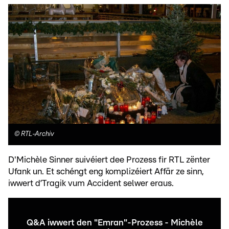
©
RTL-Archiv
D'Michèle Sinner suivéiert dee Prozess fir RTL zënter
Ufank un. Et schéngt eng komplizéiert Affär ze sinn,
iwwert d’Tragik vum Accident selwer eraus.
Q&A iwwert den "Emran"-Prozess - Michèle