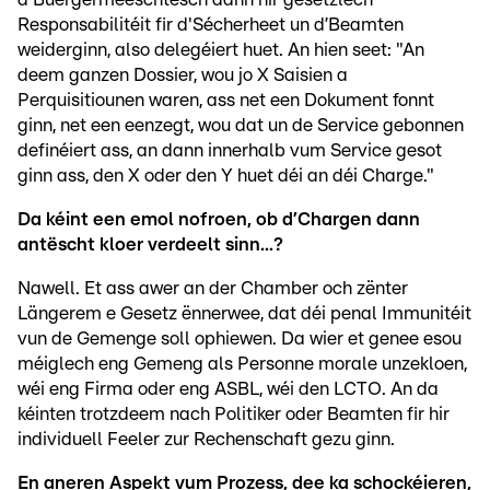
Responsabilitéit fir d'Sécherheet un d’Beamten
weiderginn, also delegéiert huet. An hien seet: "An
deem ganzen Dossier, wou jo X Saisien a
Perquisitiounen waren, ass net een Dokument fonnt
ginn, net een eenzegt, wou dat un de Service gebonnen
definéiert ass, an dann innerhalb vum Service gesot
ginn ass, den X oder den Y huet déi an déi Charge."
Da kéint een emol nofroen, ob d’Chargen dann
antëscht kloer verdeelt sinn...?
Nawell. Et ass awer an der Chamber och zënter
Längerem e Gesetz ënnerwee, dat déi penal Immunitéit
vun de Gemenge soll ophiewen. Da wier et genee esou
méiglech eng Gemeng als Personne morale unzekloen,
wéi eng Firma oder eng ASBL, wéi den LCTO. An da
kéinten trotzdeem nach Politiker oder Beamten fir hir
individuell Feeler zur Rechenschaft gezu ginn.
En aneren Aspekt vum Prozess, dee ka schockéieren,