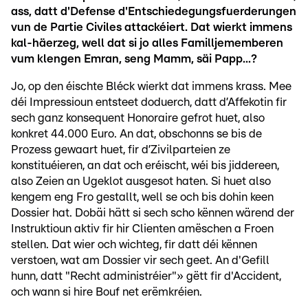
ass, datt d'Defense d'Entschiedegungsfuerderungen
vun de Partie Civiles attackéiert. Dat wierkt immens
kal-häerzeg, well dat si jo alles Familljememberen
vum klengen Emran, seng Mamm, säi Papp...?
Jo, op den éischte Bléck wierkt dat immens krass. Mee
déi Impressioun entsteet doduerch, datt d’Affekotin fir
sech ganz konsequent Honoraire gefrot huet, also
konkret 44.000 Euro. An dat, obschonns se bis de
Prozess gewaart huet, fir d’Zivilparteien ze
konstituéieren, an dat och eréischt, wéi bis jiddereen,
also Zeien an Ugeklot ausgesot haten. Si huet also
kengem eng Fro gestallt, well se och bis dohin keen
Dossier hat. Dobäi hätt si sech scho kënnen wärend der
Instruktioun aktiv fir hir Clienten amëschen a Froen
stellen. Dat wier och wichteg, fir datt déi kënnen
verstoen, wat am Dossier vir sech geet. An d'Gefill
hunn, datt "Recht administréier"» gëtt fir d'Accident,
och wann si hire Bouf net erëmkréien.