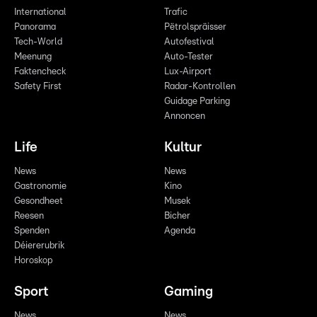
International
Trafic
Panorama
Pëtrolspräisser
Tech-World
Autofestival
Meenung
Auto-Tester
Faktencheck
Lux-Airport
Safety First
Radar-Kontrollen
Guidage Parking
Annoncen
Life
Kultur
News
News
Gastronomie
Kino
Gesondheet
Musek
Reesen
Bicher
Spenden
Agenda
Déiererubrik
Horoskop
Sport
Gaming
News
News