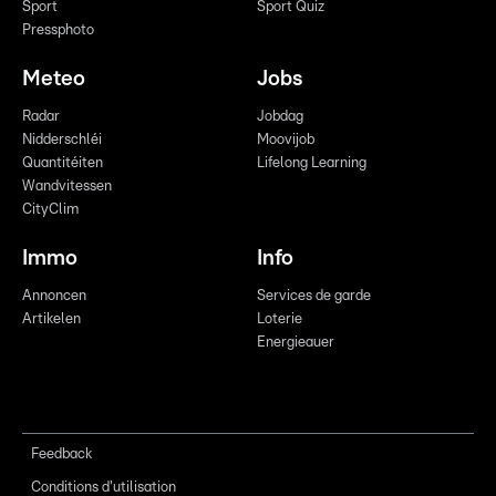
Sport
Sport Quiz
Pressphoto
Meteo
Jobs
Radar
Jobdag
Nidderschléi
Moovijob
Quantitéiten
Lifelong Learning
Wandvitessen
CityClim
Immo
Info
Annoncen
Services de garde
Artikelen
Loterie
Energieauer
Feedback
Conditions d'utilisation