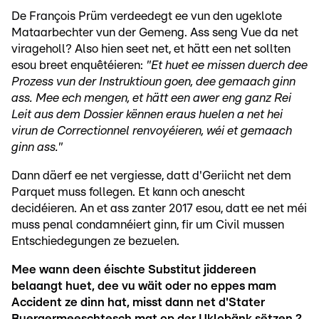
De François Prüm verdeedegt ee vun den ugeklote
Mataarbechter vun der Gemeng. Ass seng Vue da net
virageholl? Also hien seet net, et hätt een net sollten
esou breet enquêtéieren:
"Et huet ee missen duerch dee
Prozess vun der Instruktioun goen, dee gemaach ginn
ass. Mee ech mengen, et hätt een awer eng ganz Rei
Leit aus dem Dossier kënnen eraus huelen a net hei
virun de Correctionnel renvoyéieren, wéi et gemaach
ginn ass."
Dann däerf ee net vergiesse, datt d'Geriicht net dem
Parquet muss follegen. Et kann och anescht
decidéieren. An et ass zanter 2017 esou, datt ee net méi
muss penal condamnéiert ginn, fir um Civil mussen
Entschiedegungen ze bezuelen.
Mee wann deen éischte Substitut jiddereen
belaangt huet, dee vu wäit oder no eppes mam
Accident ze dinn hat, misst dann net d'Stater
Buergermeeschtesch mat op der Uklobänk sëtzen ?