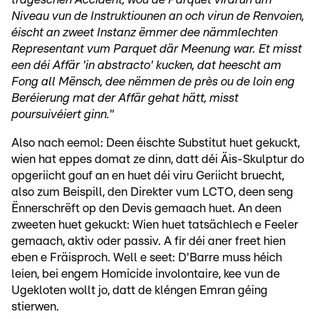
Niveau vun de Instruktiounen an och virun de Renvoien,
éischt an zweet Instanz ëmmer dee nämmlechten
Representant vum Parquet där Meenung war. Et misst
een déi Affär 'in abstracto' kucken, dat heescht am
Fong all Mënsch, dee nëmmen de près ou de loin eng
Beréierung mat der Affär gehat hätt, misst
poursuivéiert ginn."
Also nach eemol: Deen éischte Substitut huet gekuckt,
wien hat eppes domat ze dinn, datt déi Äis-Skulptur do
opgeriicht gouf an en huet déi viru Geriicht bruecht,
also zum Beispill, den Direkter vum LCTO, deen seng
Ënnerschrëft op den Devis gemaach huet. An deen
zweeten huet gekuckt: Wien huet tatsächlech e Feeler
gemaach, aktiv oder passiv. A fir déi aner freet hien
eben e Fräisproch. Well e seet: D'Barre muss héich
leien, bei engem Homicide involontaire, kee vun de
Ugekloten wollt jo, datt de kléngen Emran géing
stierwen.