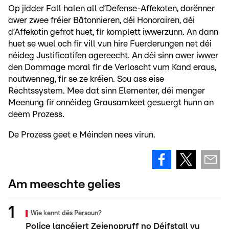
Op jidder Fall halen all d’Defense-Affekoten, dorënner
awer zwee fréier Bâtonnieren, déi Honorairen, déi
d’Affekotin gefrot huet, fir komplett iwwerzunn. An dann
huet se wuel och fir vill vun hire Fuerderungen net déi
néideg Justificatifen agereecht. An déi sinn awer iwwer
den Dommage moral fir de Verloscht vum Kand eraus,
noutwenneg, fir se ze kréien. Sou ass eise
Rechtssystem. Mee dat sinn Elementer, déi menger
Meenung fir onnéideg Grausamkeet gesuergt hunn an
deem Prozess.
De Prozess geet e Méinden nees virun.
Am meeschte gelies
Wie kennt dës Persoun?
Police lancéiert Zeienopruff no Déifstall vu