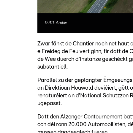
©
RTL Archiv
Zwar fänkt de Chantier nach net haut 
e Freideg de Feu vert ginn, fir datt de
de Wee duerch d'Instanze geschéckt g
substantiell.
Parallel zu der geplangter Ëmgeeungss
an Direktioun Houwald deviéiert, gëtt
renaturéiert an d'National Schutzzon 
ugepasst.
Datt den Alzenger Contournement bat
och déi ronn 20.000 Automobilisten, 
mussen dagdeeglech fueren.