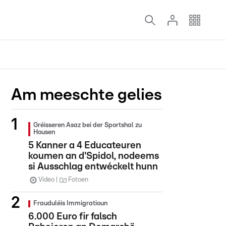
Am meeschte gelies
Gréisseren Asaz bei der Sportshal zu
Housen
5 Kanner a 4 Educateuren
koumen an d'Spidol, nodeems
si Ausschlag entwéckelt hunn
Video
Fotoen
Frauduléis Immigratioun
6.000 Euro fir falsch