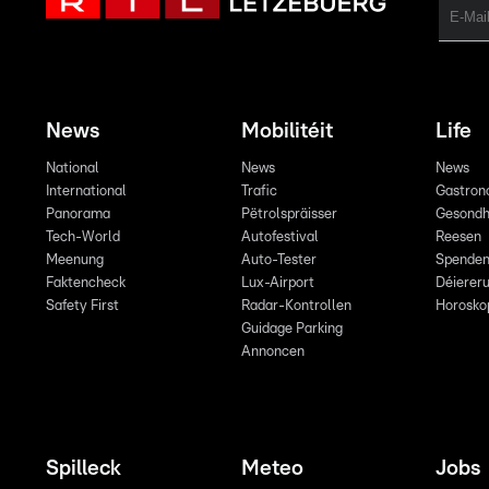
News
Mobilitéit
Life
National
News
News
International
Trafic
Gastron
Panorama
Pëtrolspräisser
Gesondh
Tech-World
Autofestival
Reesen
Meenung
Auto-Tester
Spende
Faktencheck
Lux-Airport
Déiereru
Safety First
Radar-Kontrollen
Horosko
Guidage Parking
Annoncen
Spilleck
Meteo
Jobs