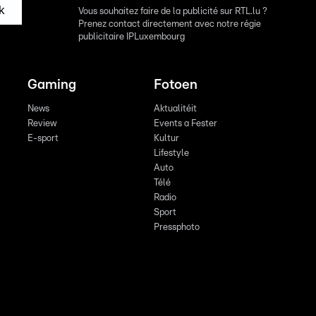
k
Vous souhaitez faire de la publicité sur RTL.lu ?
Prenez contact directement avec notre régie
publicitaire IPLuxembourg
Gaming
Fotoen
News
Aktualitéit
Review
Events a Fester
E-sport
Kultur
Lifestyle
Auto
Télé
Radio
Sport
Pressphoto