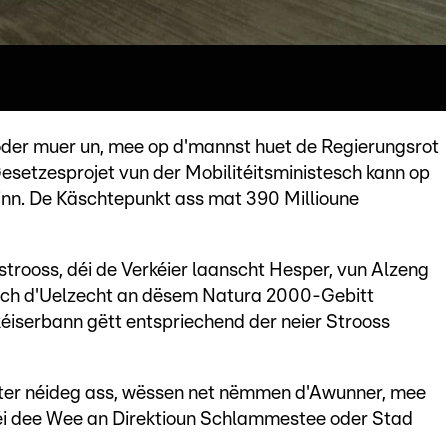
oder muer un, mee op d'mannst huet de Regierungsrot
 Gesetzesprojet vun der Mobilitéitsministesch kann op
inn. De Käschtepunkt ass mat 390 Millioune
trooss, déi de Verkéier laanscht Hesper, vun Alzeng
 och d'Uelzecht an dësem Natura 2000-Gebitt
Réiserbann gëtt entspriechend der neier Strooss
ter néideg ass, wëssen net nëmmen d'Awunner, mee
déi dee Wee an Direktioun Schlammestee oder Stad