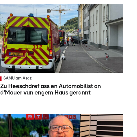
SAMU am Asaz
Zu Heeschdref ass en Automobilist an
d'Mauer vun engem Haus gerannt