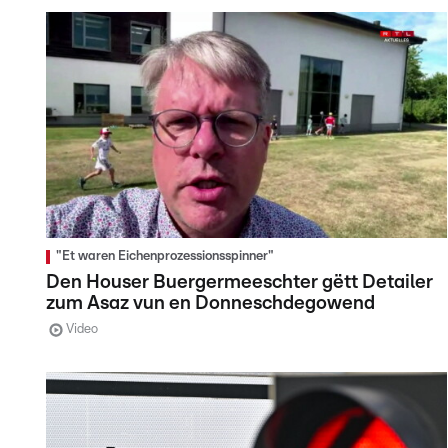
"Et waren Eichenprozessionsspinner"
Den Houser Buergermeeschter gëtt Detailer
zum Asaz vun en Donneschdegowend
Video