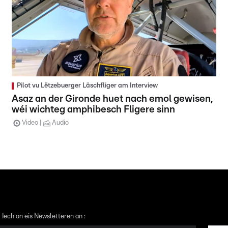
Pilot vu Lëtzebuerger Läschfliger am Interview
Asaz an der Gironde huet nach emol gewisen,
wéi wichteg amphibesch Fligere sinn
Video
Audio
 Iech an eis Newsletteren an :