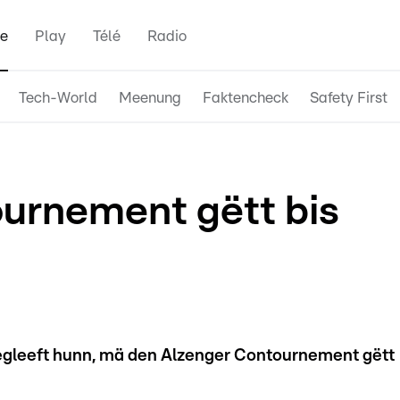
e
Play
Télé
Radio
Tech-World
Meenung
Faktencheck
Safety First
urnement gëtt bis
gegleeft hunn, mä den Alzenger Contournement gëtt