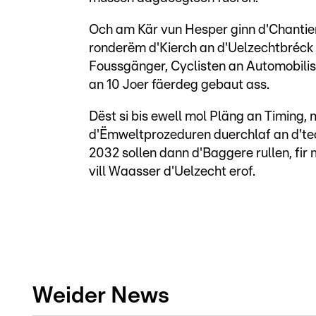
Och am Kär vun Hesper ginn d'Chantier
ronderëm d'Kierch an d'Uelzechtbréc
Foussgänger, Cyclisten an Automobili
an 10 Joer fäerdeg gebaut ass.
Dëst si bis ewell mol Pläng an Timing, 
d'Ëmweltprozeduren duerchlaf an d'te
2032 sollen dann d'Baggere rullen, fir
vill Waasser d'Uelzecht erof.
Weider News