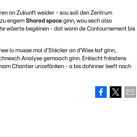
en an Zukunft weider - sou soll den Zentrum
k zu engem
Shared space
ginn, wou sech also
ste wäerte begéinen - dat wann de Contournement bis
mee lo musse mol d'Stécker an d'Wise kaf ginn,
chnesch Analyse gemaach ginn. Eréischt fréistens
 mam Chantier unzefänken - a bis dohinner leeft nach