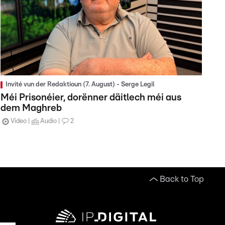
Invité vun der Redaktioun (7. August) - Serge Legil
Méi Prisonéier, dorënner däitlech méi aus
dem Maghreb
Video
Audio
2
Back to Top