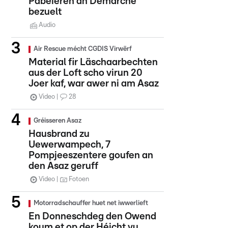
Pabeieren an Demarchë
bezuelt
Audio
Air Rescue mécht CGDIS Virwërf
Material fir Läschaarbechten
aus der Loft scho virun 20
Joer kaf, war awer ni am Asaz
Video
28
Gréisseren Asaz
Hausbrand zu
Uewerwampech, 7
Pompjeeszentere goufen an
den Asaz geruff
Video
Fotoen
Motorradschauffer huet net iwwerlieft
En Donneschdeg den Owend
koum et op der Héicht vu