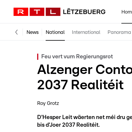
Hom
News
National
International
Panorama
Feu vert vum Regierungsrot
Alzenger Conto
2037 Realitéit
Roy Grotz
D'Hesper Leit wäerten net méi dru 
bis d'Joer 2037 Realitéit.