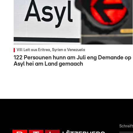
Vill Leit aus Eritrea, Syrien a Venezuela
122 Persounen hunn am Juli eng Demande op
Asyl hei am Land gemaach
Schreift