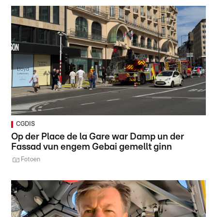
CGDIS
Op der Place de la Gare war Damp un der
Fassad vun engem Gebai gemellt ginn
Fotoen