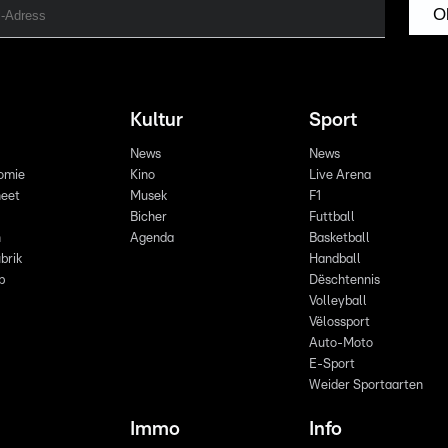
O
Kultur
Sport
News
News
omie
Kino
Live Arena
eet
Musek
F1
Bicher
Futtball
n
Agenda
Basketball
brik
Handball
p
Dëschtennis
Volleyball
Vëlossport
Auto-Moto
E-Sport
Weider Sportaarten
Immo
Info