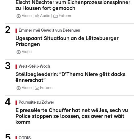
Éischt Näschter vum Eichenprozessionsspinner
zu Housen fort gemaach
Video
Audio
Fotoen
Ëmmer méi Gewalt vun Detenuen
Ugespaant Situatioun an de Lëtzebuerger
Prisongen
Video
Welt-Stëll-Woch
Stëllbegleederin: “D’Thema Niere gëtt dacks
ënnerschat”
Video
Fotoen
Poursuite zu Zolwer
E presséierte Chauffer hat net wëlles, sech vu
Police stoppen ze loossen, ass awer net wäit
komm
CGDIS