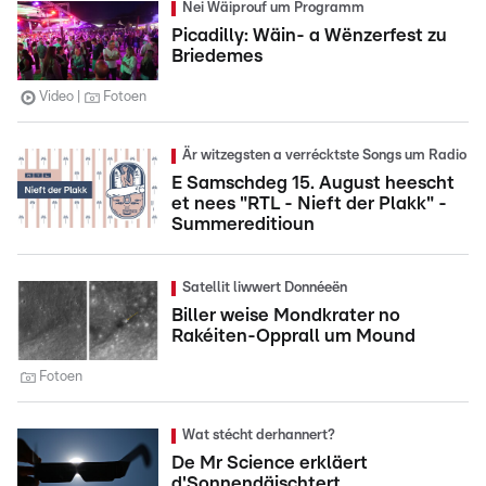
Nei Wäiprouf um Programm
Picadilly: Wäin- a Wënzerfest zu
Briedemes
Video
Fotoen
Är witzegsten a verrécktste Songs um Radio
E Samschdeg 15. August heescht
et nees "RTL - Nieft der Plakk" -
Summereditioun
Satellit liwwert Donnéeën
Biller weise Mondkrater no
Rakéiten-Opprall um Mound
Fotoen
Wat stécht derhannert?
De Mr Science erkläert
d'Sonnendäischtert