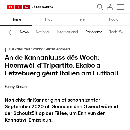
Home
Play
Télé
Radio
News
National
International
Panorama
Tech-World
D'Aktualitéit "kanna"-liicht erkläert
An de Kannaniuuss dës Woch:
Heemwéi, d'Tripartite, Ekabe a
Lëtzebuerg géint Italien am Futtball
Fanny Kinsch
Noriichte fir Kanner ginn et schonn zanter
September 2020 all Sonnden den Owend wärend
der Schoulzäit op der Tëlee, um Enn vun der
Kannativi-Emissioun.