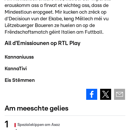
erauskomm ass a firwat et wichteg ass, dass de
Mindestloun eropgeet. Mir kucken och zréck op
d'Decisioun vun der Ekabe, keng Mëllech méi vu
Lëtzebuerger Baueren ze huelen an op de
Frëndschaftsmatch géint Italien am Futtball.
All d'Emissiounen op RTL Play
Kannaniuuss
KannaTivi
Eis Stëmmen
Am meeschte gelies
Spezialekippen am Asaz