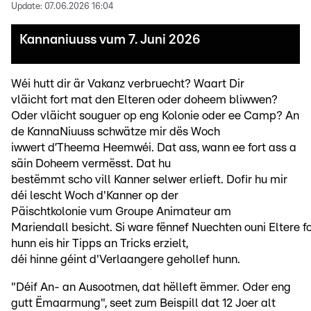
Update:
07.06.2026 16:04
Kannaniuuss vum 7. Juni 2026
Wéi hutt dir är Vakanz verbruecht? Waart Dir
vläicht fort mat den Elteren oder doheem bliwwen?
Oder vläicht souguer op eng Kolonie oder ee Camp? An
de KannaNiuuss schwätze mir dës Woch
iwwert d’Theema Heemwéi. Dat ass, wann ee fort ass a
säin Doheem vermësst. Dat hu
bestëmmt scho vill Kanner selwer erlieft. Dofir hu mir
déi lescht Woch d'Kanner op der
Päischtkolonie vum Groupe Animateur am
Mariendall besicht. Si ware fënnef Nuechten ouni Eltere for
hunn eis hir Tipps an Tricks erzielt,
déi hinne géint d'Verlaangere gehollef hunn.
"Déif An- an Ausootmen, dat hëlleft ëmmer. Oder eng
gutt Ëmaarmung", seet zum Beispill dat 12 Joer alt