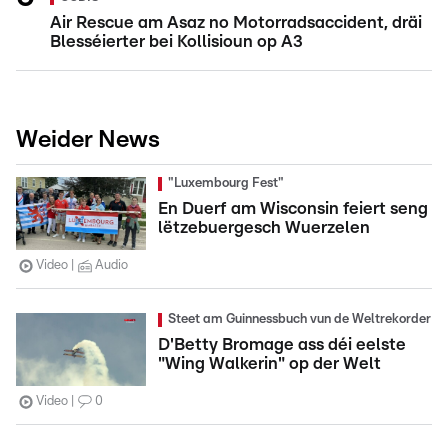
Air Rescue am Asaz no Motorradsaccident, dräi
Blesséierter bei Kollisioun op A3
Weider News
"Luxembourg Fest"
En Duerf am Wisconsin feiert seng
lëtzebuergesch Wuerzelen
Video
Audio
Steet am Guinnessbuch vun de Weltrekorder
D'Betty Bromage ass déi eelste
"Wing Walkerin" op der Welt
Video
0