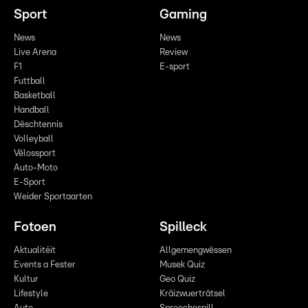
Sport
Gaming
News
News
Live Arena
Review
F1
E-sport
Futtball
Basketball
Handball
Dëschtennis
Volleyball
Vëlossport
Auto-Moto
E-Sport
Weider Sportaarten
Fotoen
Spilleck
Aktualitéit
Allgemengwëssen
Events a Fester
Musek Quiz
Kultur
Geo Quiz
Lifestyle
Kräizwuerträtsel