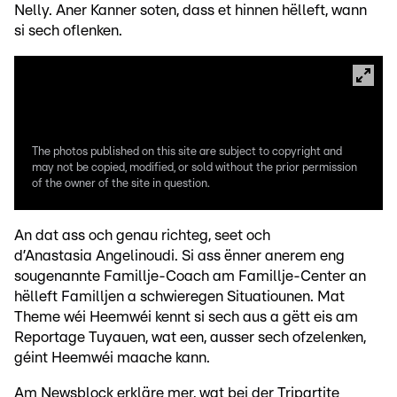
Nelly. Aner Kanner soten, dass et hinnen hëlleft, wann
si sech oflenken.
The photos published on this site are subject to copyright and
may not be copied, modified, or sold without the prior permission
of the owner of the site in question.
An dat ass och genau richteg, seet och
d’Anastasia Angelinoudi. Si ass ënner anerem eng
sougenannte Famillje-Coach am Famillje-Center an
hëlleft Familljen a schwieregen Situatiounen. Mat
Theme wéi Heemwéi kennt si sech aus a gëtt eis am
Reportage Tuyauen, wat een, ausser sech ofzelenken,
géint Heemwéi maache kann.
Am Newsblock erkläre mer, wat bei der Tripartite