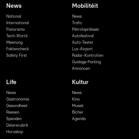
News
Mobilitéit
National
News
International
Trafic
Panorama
Pëtrolspräisser
Tech-World
Autofestival
Meenung
Auto-Tester
Faktencheck
Lux-Airport
Safety First
Radar-Kontrollen
Guidage Parking
Annoncen
Life
Kultur
News
News
Gastronomie
Kino
Gesondheet
Musek
Reesen
Bicher
Spenden
Agenda
Déiererubrik
Horoskop