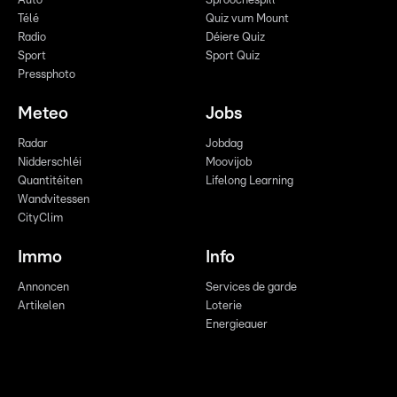
Auto
Sproochespill
Télé
Quiz vum Mount
Radio
Déiere Quiz
Sport
Sport Quiz
Pressphoto
Meteo
Jobs
Radar
Jobdag
Nidderschléi
Moovijob
Quantitéiten
Lifelong Learning
Wandvitessen
CityClim
Immo
Info
Annoncen
Services de garde
Artikelen
Loterie
Energieauer