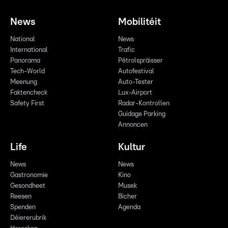
News
Mobilitéit
National
News
International
Trafic
Panorama
Pëtrolspräisser
Tech-World
Autofestival
Meenung
Auto-Tester
Faktencheck
Lux-Airport
Safety First
Radar-Kontrollen
Guidage Parking
Annoncen
Life
Kultur
News
News
Gastronomie
Kino
Gesondheet
Musek
Reesen
Bicher
Spenden
Agenda
Déiererubrik