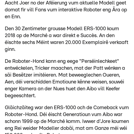
Aacht Joer no der Aféierung vum aktuelle Modell geet
domat fir vill Fans vum interaktive Roboter eng Ära op
en Enn.
Den 30 Zentimeter grousse Modell ERS-1000 koum
2018 op de Marché a war direkt e Succès. An den
éischte sechs Méint waren 20.000 Exemplairë verkaaft
ginn.
De Roboter-Hond kann eng eege "Perséinlechkeet"
entwéckelen, Tricker maachen, mat der Patt wénken a
säi Besëtzer imitéieren. Mat beweeglechen Oueren,
Aen, déi verschidden Emotioune kënne weisen, souwéi
enger Kamera an der Nues huet den Aibo vill Keefer
begeeschtert.
Gläichzäiteg war den ERS-1000 och de Comeback vum
Roboter-Hond. Déi éischt Generatioun vum Aibo war
schonn 1999 op de Marché komm. Iwwer d'Jore koumen
eng Rei weider Modeller dobäi, mat am Ganze méi wéi