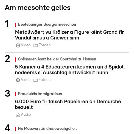
Am meeschte gelies
Beetebuerger Buergermeeschter
Metallwäert vu Kräizer a Figure kéint Grond fir
Vandalismus u Griewer sinn
Video
Fotoen
Gréisseren Asaz bei der Sportshal zu Housen
5 Kanner a 4 Educateuren koumen an d'Spidol,
nodeems si Ausschlag entwéckelt hunn
Video
Fotoen
Frauduléis Immigratioun
6.000 Euro fir falsch Pabeieren an Demarchë
bezuelt
Audio
No Mëssverständnis ewechgeheit