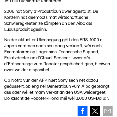
150.000 verkaafte Roboteren.
2006 hat Sony d'Produktioun awer agestallt. De
Konzern hat deemools mat wirtschaftleche
Schwieregkeeten ze kämpfen an den Aibo als
Luxusproduit ugesinn.
No der aktueller Ukënnegung gëtt den ERS-1000 a
Japan nëmmen nach soulaang verkaaft, wéi nach
Exemplairen op Lager sinn. Technesche Support,
Ersatzdeeler an d'Cloud-Servicer, iwwer déi
d'Erënnerunge vum Roboter gespäichert ginn, bleiwen
awer weider disponibel.
Op Nofro vun der AFP huet Sony sech net dozou
geäussert, ob eng nei Generatioun vum Aibo geplangt
ass oder wéi et mam Verkaf an den USA weidergeet.
Do kascht de Roboter-Hond méi wéi 3.000 US-Dollar.