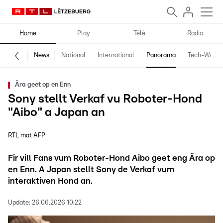
Home
Play
Télé
Radio
News
National
International
Panorama
Tech-World
Ära geet op en Enn
Sony stellt Verkaf vu Roboter-Hond
"Aibo" a Japan an
RTL mat AFP
Fir vill Fans vum Roboter-Hond Aibo geet eng Ära op
en Enn. A Japan stellt Sony de Verkaf vum
interaktiven Hond an.
Update:
26.06.2026 10:22