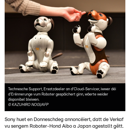
Technesche Support, Ersatzdeeler an d'Cloud-Servicer, iwwer déi
d'Erënnerunge vum Roboter gespäichert ginn, wäerte weider
disponibel bleiwen.
©
KAZUHIRO NOGI/AFP
Sony huet en Donneschdeg annoncéiert, datt de Verkaf
vu sengem Roboter-Hond Aibo a Japan agestallt gëtt.