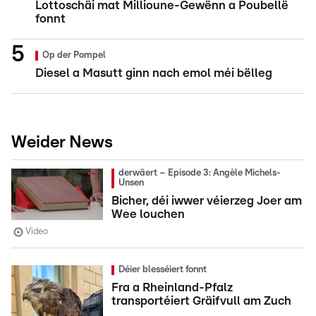
Lottoschäi mat Millioune-Gewënn a Poubellë
fonnt
Op der Pompel
Diesel a Masutt ginn nach emol méi bëlleg
Weider News
derwäert – Episode 3: Angèle Michels-
Unsen
Bicher, déi iwwer véierzeg Joer am
Wee louchen
Video
Déier blesséiert fonnt
Fra a Rheinland-Pfalz
transportéiert Gräifvull am Zuch