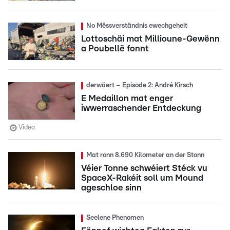
No Mëssverständnis ewechgeheit
Lottoschäi mat Millioune-Gewënn
a Poubellë fonnt
derwäert – Episode 2: André Kirsch
E Medaillon mat enger
iwwerraschender Entdeckung
Video
Mat ronn 8.690 Kilometer an der Stonn
Véier Tonne schwéiert Stéck vu
SpaceX-Rakéit soll um Mound
ageschloe sinn
Seelene Phenomen