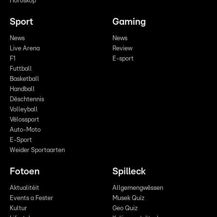
Horoskop
Sport
Gaming
News
News
Live Arena
Review
F1
E-sport
Futtball
Basketball
Handball
Dëschtennis
Volleyball
Vëlossport
Auto-Moto
E-Sport
Weider Sportaarten
Fotoen
Spilleck
Aktualitéit
Allgemengwëssen
Events a Fester
Musek Quiz
Kultur
Geo Quiz