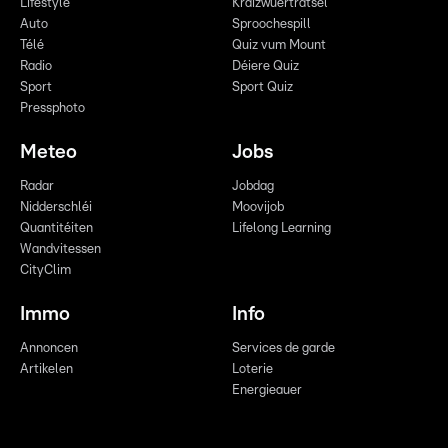
Lifestyle
Kräizwuerträtsel
Auto
Sproochespill
Télé
Quiz vum Mount
Radio
Déiere Quiz
Sport
Sport Quiz
Pressphoto
Meteo
Jobs
Radar
Jobdag
Nidderschléi
Moovijob
Quantitéiten
Lifelong Learning
Wandvitessen
CityClim
Immo
Info
Annoncen
Services de garde
Artikelen
Loterie
Energieauer