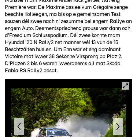
Munster mam Maxime Andernack gefuer, wat eng
Première war. De Maxime ass ee vum Grégoire senge
beschte Kolleegen, ma bis op e gemeinsamen Test
souzen déi zwee nach ni zesumme bei engem Rallye an
engem Auto. Deementspriechend grouss war dann och
d'Freed um Schlusspodium. Déi zwee konnte mam
Hyundai i20 N Rally2 net manner wéi 13 vun de 15
Beschtzäiten huelen. Um Enn war et eng dominant
Victoire mat iwwer 38 Sekonne Virsprong op Plaz 2.
D'Plazen 2 bis 6 waren iwwerdeems all mat Skoda
Fabia RS Rally2 besat.