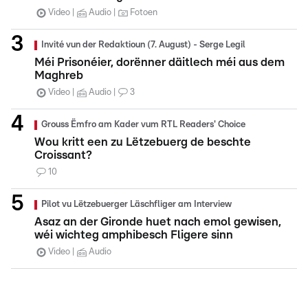
Video
Audio
Fotoen
Invité vun der Redaktioun (7. August) - Serge Legil
Méi Prisonéier, dorënner däitlech méi aus dem
Maghreb
Video
Audio
3
Grouss Ëmfro am Kader vum RTL Readers' Choice
Wou kritt een zu Lëtzebuerg de beschte
Croissant?
10
Pilot vu Lëtzebuerger Läschfliger am Interview
Asaz an der Gironde huet nach emol gewisen,
wéi wichteg amphibesch Fligere sinn
Video
Audio