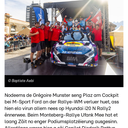
©
Baptiste Aebi
Nodeems de Grégoire Munster seng Plaz am Cockpit
bei M-Sport Ford an der Rallye-WM verluer huet, ass
hien elo virun allem nees op Hyundai i20 N Rally2
ënnerwee. Beim Monteberg-Rallye Ufank Mee hat et
laang Zäit no enger Podiumsplatzéierung ausgesinn.