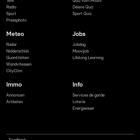
Télé
Quiz vum Mount
Radio
Déiere Quiz
Sport
Sport Quiz
Pressphoto
Meteo
Jobs
Radar
Jobdag
Nidderschléi
Moovijob
Quantitéiten
Lifelong Learning
Wandvitessen
CityClim
Immo
Info
Annoncen
Services de garde
Artikelen
Loterie
Energieauer