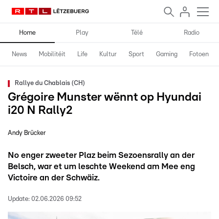
Home
Play
Télé
Radio
News
Mobilitéit
Life
Kultur
Sport
Gaming
Fotoen
Rallye du Chablais (CH)
Grégoire Munster wënnt op Hyundai
i20 N Rally2
Andy Brücker
No enger zweeter Plaz beim Sezoensrally an der
Belsch, war et um leschte Weekend am Mee eng
Victoire an der Schwäiz.
Update:
02.06.2026 09:52