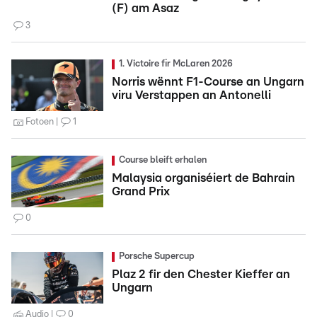
(F) am Asaz
3
1. Victoire fir McLaren 2026
Norris wënnt F1-Course an Ungarn
viru Verstappen an Antonelli
Fotoen
1
Course bleift erhalen
Malaysia organiséiert de Bahrain
Grand Prix
0
Porsche Supercup
Plaz 2 fir den Chester Kieffer an
Ungarn
Audio
0