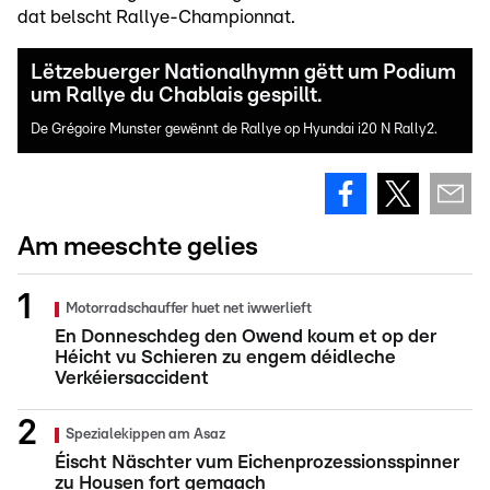
dat belscht Rallye-Championnat.
Lëtzebuerger Nationalhymn gëtt um Podium
um Rallye du Chablais gespillt.
De Grégoire Munster gewënnt de Rallye op Hyundai i20 N Rally2.
Am meeschte gelies
Motorradschauffer huet net iwwerlieft
En Donneschdeg den Owend koum et op der
Héicht vu Schieren zu engem déidleche
Verkéiersaccident
Spezialekippen am Asaz
Éischt Näschter vum Eichenprozessionsspinner
zu Housen fort gemaach