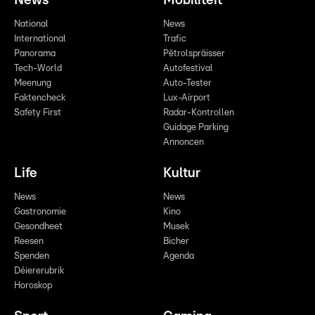
News
Mobilitéit
National
News
International
Trafic
Panorama
Pëtrolspräisser
Tech-World
Autofestival
Meenung
Auto-Tester
Faktencheck
Lux-Airport
Safety First
Radar-Kontrollen
Guidage Parking
Annoncen
Life
Kultur
News
News
Gastronomie
Kino
Gesondheet
Musek
Reesen
Bicher
Spenden
Agenda
Déiererubrik
Horoskop