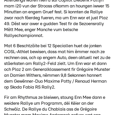
Allerdéngs waren hien a säi Copilot Diederik Pattyn
mam i20 vun der Strooss ofkomm an houngen iwwer 15
Minutten an engem Gruef fest. Si konnten de Rallye
zwar nach fäerdeg fueren, ma um Enn war et just Plaz
49. Dëst war awer e gudden Test fir de Sezoensrally
Mëtt Mee, enger Manche vum belsche
Rallyechampionnat.
Mat 6 Beschtzäite bei 12 Speciallen huet de jonken
COSL-Athlet bewisen, dass mat him ëmmer nach ze
rechnen ass, och op engem Auto, deen aktuell net zu de
stäerksten am Rally2-Feld zielt. Um Enn war et dann
och Plaz 2 am Generalklassement fir Grégoire Munster
an Damien Withers, nëmmen 9,8 Sekonnen hannert
dem Gewënner-Duo Maxime Potty / Renaud Herman
op Skoda Fabia RS Rally2.
Fir am Rhythmus ze bleiwen, stoung Enn Mee dann e
weidere Rallye um Programm, déi Kéier an der
Schwäiz. De Rallye du Chablais ass de Grégoire