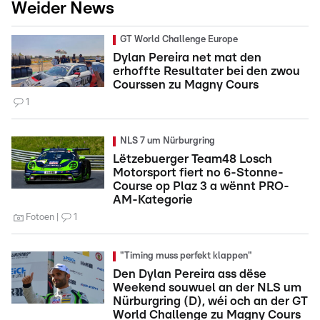
Weider News
GT World Challenge Europe
Dylan Pereira net mat den
erhoffte Resultater bei den zwou
Courssen zu Magny Cours
1
NLS 7 um Nürburgring
Lëtzebuerger Team48 Losch
Motorsport fiert no 6-Stonne-
Course op Plaz 3 a wënnt PRO-
AM-Kategorie
Fotoen
1
"Timing muss perfekt klappen"
Den Dylan Pereira ass dëse
Weekend souwuel an der NLS um
Nürburgring (D), wéi och an der GT
World Challenge zu Magny Cours