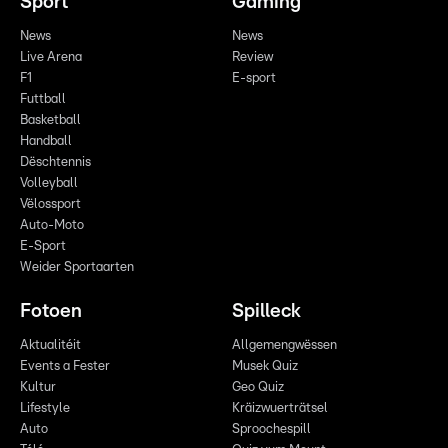
Sport
Gaming
News
News
Live Arena
Review
F1
E-sport
Futtball
Basketball
Handball
Dëschtennis
Volleyball
Vëlossport
Auto-Moto
E-Sport
Weider Sportaarten
Fotoen
Spilleck
Aktualitéit
Allgemengwëssen
Events a Fester
Musek Quiz
Kultur
Geo Quiz
Lifestyle
Kräizwuerträtsel
Auto
Sproochespill