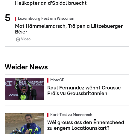
Helikopter an d'Spidol bruecht
Luxembourg Fest am Wisconsin
Mat Hämmelsmarsch, Träipen a Lëtzebuerger
Béier
Video
Weider News
MotoGP
Raul Fernandez wënnt Grousse
Präis vu Groussbritannien
Kart-Test zu Monnerech
Wéi grouss ass den Ënnerscheed
zu engem Locatiounskart?