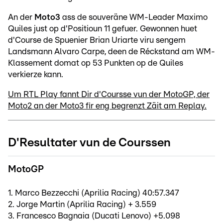
An der
Moto3
ass de souveräne WM-Leader Maximo
Quiles just op d'Positioun 11 gefuer. Gewonnen huet
d'Course de Spuenier Brian Uriarte viru sengem
Landsmann Alvaro Carpe, deen de Réckstand am WM-
Klassement domat op 53 Punkten op de Quiles
verkierze kann.
Um RTL Play fannt Dir d'Coursse vun der MotoGP, der
Moto2 an der Moto3 fir eng begrenzt Zäit am Replay.
D'Resultater vun de Courssen
MotoGP
1. Marco Bezzecchi (Aprilia Racing) 40:57.347
2. Jorge Martin (Aprilia Racing) + 3.559
3. Francesco Bagnaia (Ducati Lenovo) +5.098