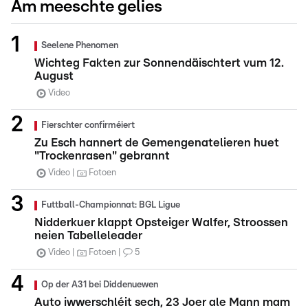
Am meeschte gelies
Seelene Phenomen
Wichteg Fakten zur Sonnendäischtert vum 12.
August
Video
Fierschter confirméiert
Zu Esch hannert de Gemengenatelieren huet
"Trockenrasen" gebrannt
Video
Fotoen
Futtball-Championnat: BGL Ligue
Nidderkuer klappt Opsteiger Walfer, Stroossen
neien Tabelleleader
Video
Fotoen
5
Op der A31 bei Diddenuewen
Auto iwwerschléit sech, 23 Joer ale Mann mam