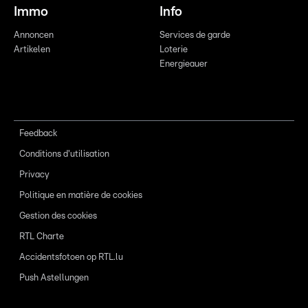
Immo
Info
Annoncen
Services de garde
Artikelen
Loterie
Energieauer
Feedback
Conditions d'utilisation
Privacy
Politique en matière de cookies
Gestion des cookies
RTL Charte
Accidentsfotoen op RTL.lu
Push Astellungen