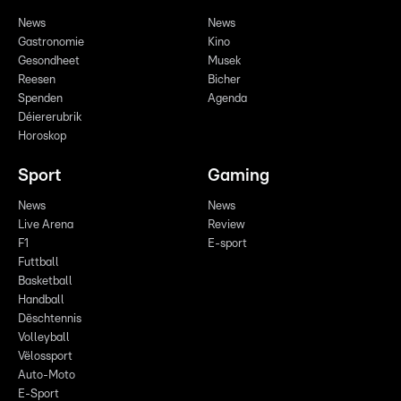
News
News
Gastronomie
Kino
Gesondheet
Musek
Reesen
Bicher
Spenden
Agenda
Déiererubrik
Horoskop
Sport
Gaming
News
News
Live Arena
Review
F1
E-sport
Futtball
Basketball
Handball
Dëschtennis
Volleyball
Vëlossport
Auto-Moto
E-Sport