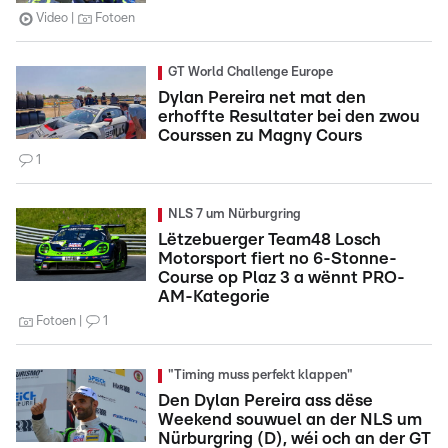
Video
Fotoen
GT World Challenge Europe
Dylan Pereira net mat den
erhoffte Resultater bei den zwou
Courssen zu Magny Cours
1
NLS 7 um Nürburgring
Lëtzebuerger Team48 Losch
Motorsport fiert no 6-Stonne-
Course op Plaz 3 a wënnt PRO-
AM-Kategorie
Fotoen
1
"Timing muss perfekt klappen"
Den Dylan Pereira ass dëse
Weekend souwuel an der NLS um
Nürburgring (D), wéi och an der GT