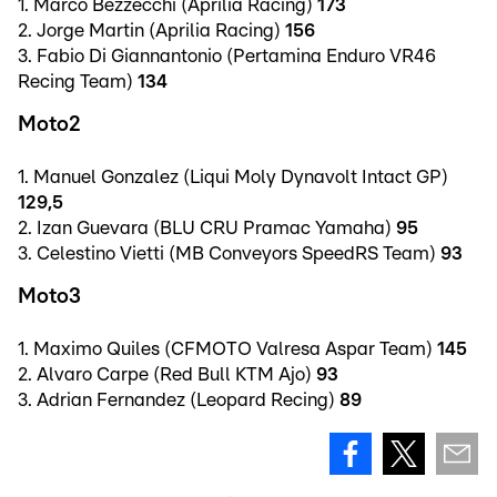
1. Marco Bezzecchi (Aprilia Racing)
173
2. Jorge Martin (Aprilia Racing)
156
3. Fabio Di Giannantonio (Pertamina Enduro VR46
Recing Team)
134
Moto2
1. Manuel Gonzalez (Liqui Moly Dynavolt Intact GP)
129,5
2. Izan Guevara (BLU CRU Pramac Yamaha)
95
3. Celestino Vietti (MB Conveyors SpeedRS Team)
93
Moto3
1. Maximo Quiles (CFMOTO Valresa Aspar Team)
145
2. Alvaro Carpe (Red Bull KTM Ajo)
93
3. Adrian Fernandez (Leopard Recing)
89