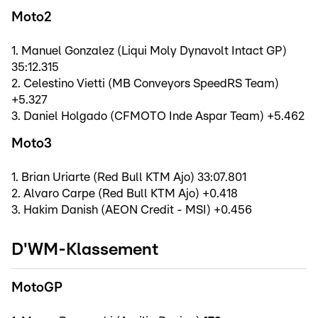
Moto2
1. Manuel Gonzalez (Liqui Moly Dynavolt Intact GP)
35:12.315
2. Celestino Vietti (MB Conveyors SpeedRS Team)
+5.327
3. Daniel Holgado (CFMOTO Inde Aspar Team) +5.462
Moto3
1. Brian Uriarte (Red Bull KTM Ajo) 33:07.801
2. Alvaro Carpe (Red Bull KTM Ajo) +0.418
3. Hakim Danish (AEON Credit - MSI) +0.456
D'WM-Klassement
MotoGP