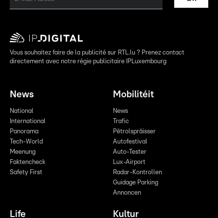
Vous souhaitez faire de la publicité sur RTL.lu ? Prenez contact
directement avec notre régie publicitaire IPLuxembourg
News
Mobilitéit
National
News
International
Trafic
Panorama
Pëtrolspräisser
Tech-World
Autofestival
Meenung
Auto-Tester
Faktencheck
Lux-Airport
Safety First
Radar-Kontrollen
Guidage Parking
Annoncen
Life
Kultur