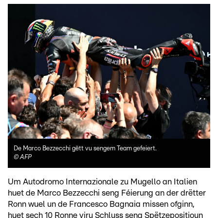
De Marco Bezzecchi gëtt vu sengem Team gefeiert.
©
AFP
Um Autodromo Internazionale zu Mugello an Italien
huet de Marco Bezzecchi seng Féierung an der drëtter
Ronn wuel un de Francesco Bagnaia missen ofginn,
huet sech 10 Ronne viru Schluss seng Spëtzepositioun