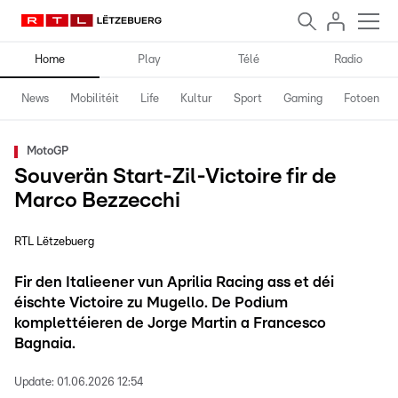
Home
Play
Télé
Radio
News
Mobilitéit
Life
Kultur
Sport
Gaming
Fotoen
MotoGP
Souverän Start-Zil-Victoire fir de
Marco Bezzecchi
RTL Lëtzebuerg
Fir den Italieener vun Aprilia Racing ass et déi
éischte Victoire zu Mugello. De Podium
komplettéieren de Jorge Martin a Francesco
Bagnaia.
Update:
01.06.2026 12:54