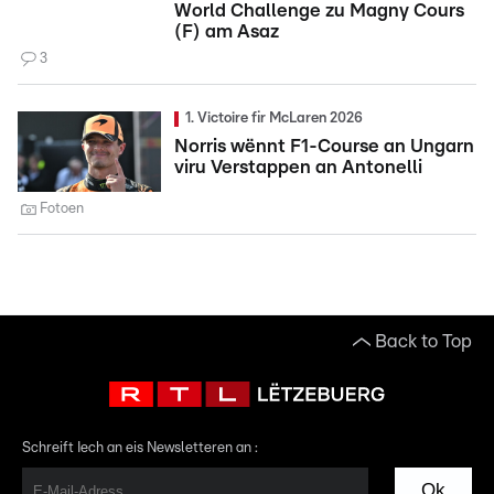
World Challenge zu Magny Cours
(F) am Asaz
3
1. Victoire fir McLaren 2026
Norris wënnt F1-Course an Ungarn
viru Verstappen an Antonelli
Fotoen
Back to Top
Schreift Iech an eis Newsletteren an :
Ok