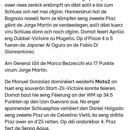
awer nees zeréck erkämpft an dëst sollt e bis zum
Schluss och net mei ofginn. Hannendrun hat de
Bagnaia nawell ferm ze kämpfen seng zweete Plaz
géint de Jorge Martin ze verdeedegen, sollt dëst kuerz
viru Schluss dann och nach ofginn. Domat feiert Aprilia
eng Dubbel-Victoire zu Mugello. Op d'Plaze 4 a 5
fueren de Japaner Ai Ogura an de Fabio Di
Giannantonio.
Am General läit de Marco Bezzecchi elo 17 Punkte
virum Jorge Martin.
De Manuel Gonzalez dominéiert weiderhi
Moto2
an
huet eng souverän Start-Zil-Victoire konnte feieren.
Domat baut hie seng Féierung an der WM op 34.5
Punkten op den Izan Guevara aus. No enger
spannender Schlussphas verléiert den Daniel Holgado
seng zweete Plaz un de Celestino Vietti, ka seng drëtte
Plaz awer an d'Zil retten. Op déi ondankbar 4. Plaz
fiert de Senna Agius.