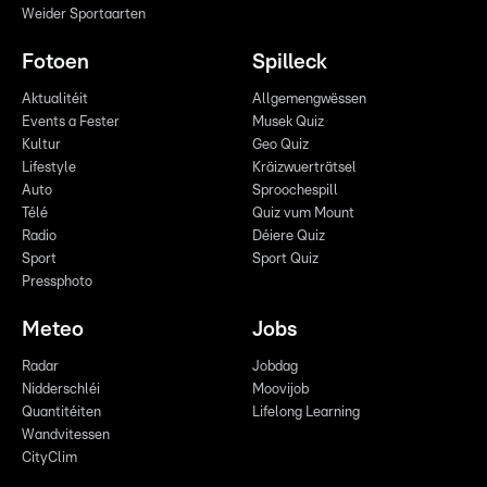
Weider Sportaarten
Fotoen
Spilleck
Aktualitéit
Allgemengwëssen
Events a Fester
Musek Quiz
Kultur
Geo Quiz
Lifestyle
Kräizwuerträtsel
Auto
Sproochespill
Télé
Quiz vum Mount
Radio
Déiere Quiz
Sport
Sport Quiz
Pressphoto
Meteo
Jobs
Radar
Jobdag
Nidderschléi
Moovijob
Quantitéiten
Lifelong Learning
Wandvitessen
CityClim