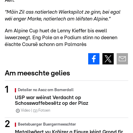
Aen.
“Mäin Zil ass natierlech Wierkspilot ze ginn, bei egal
wéi enger Marke, natierlech am léifsten Alpine.”
Am Alpine Cup huet de Lenny Kieffer bis ewell
iwwerzeegt. Eng Pole an e Podium stinn no deenen
éischte Coursë schonn am Palmarès
Am meeschte gelies
Detailer no Asaz am Bamerdall
USP war wéinst Verdacht op
Schosswaffebesëtz op der Plaz
Video
Fotoen
Beetebuerger Buergermeeschter
Metallwäert vu Kräizer a Figure kéint Grond fir