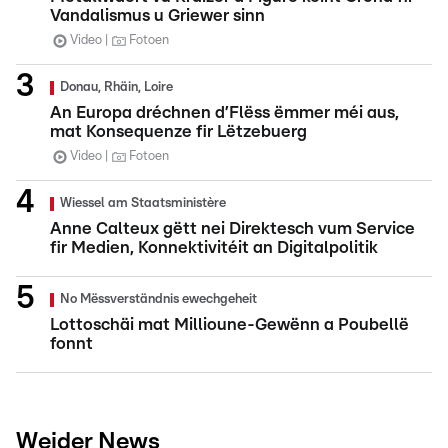
Vandalismus u Griewer sinn
Video
Fotoen
Donau, Rhäin, Loire
An Europa dréchnen d’Flëss ëmmer méi aus,
mat Konsequenze fir Lëtzebuerg
Video
Fotoen
Wiessel am Staatsministère
Anne Calteux gëtt nei Direktesch vum Service
fir Medien, Konnektivitéit an Digitalpolitik
No Mëssverständnis ewechgeheit
Lottoschäi mat Millioune-Gewënn a Poubellë
fonnt
Weider News