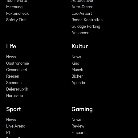
Tech-World
Autofestival
Meenung
Auto-Tester
Faktencheck
Lux-Airport
Safety First
Radar-Kontrollen
Guidage Parking
Annoncen
Life
Kultur
News
News
Gastronomie
Kino
Gesondheet
Musek
Reesen
Bicher
Spenden
Agenda
Déiererubrik
Horoskop
Sport
Gaming
News
News
Live Arena
Review
F1
E-sport