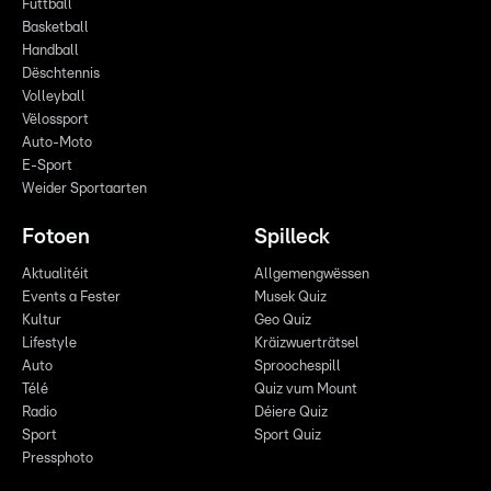
Futtball
Basketball
Handball
Dëschtennis
Volleyball
Vëlossport
Auto-Moto
E-Sport
Weider Sportaarten
Fotoen
Spilleck
Aktualitéit
Allgemengwëssen
Events a Fester
Musek Quiz
Kultur
Geo Quiz
Lifestyle
Kräizwuerträtsel
Auto
Sproochespill
Télé
Quiz vum Mount
Radio
Déiere Quiz
Sport
Sport Quiz
Pressphoto