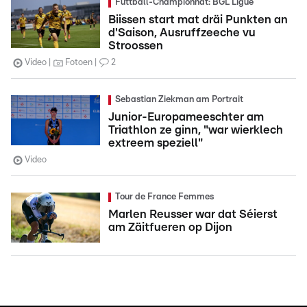
Futtball-Championnat: BGL Ligue
Biissen start mat dräi Punkten an
d'Saison, Ausruffzeeche vu
Stroossen
Video
Fotoen
2
Sebastian Ziekman am Portrait
Junior-Europameeschter am
Triathlon ze ginn, "war wierklech
extreem speziell"
Video
Tour de France Femmes
Marlen Reusser war dat Séierst
am Zäitfueren op Dijon