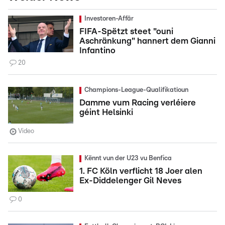
Investoren-Affär
FIFA-Spëtzt steet "ouni
Aschränkung" hannert dem Gianni
Infantino
20
Champions-League-Qualifikatioun
Damme vum Racing verléiere
géint Helsinki
Video
Kënnt vun der U23 vu Benfica
1. FC Köln verflicht 18 Joer alen
Ex-Diddelenger Gil Neves
0