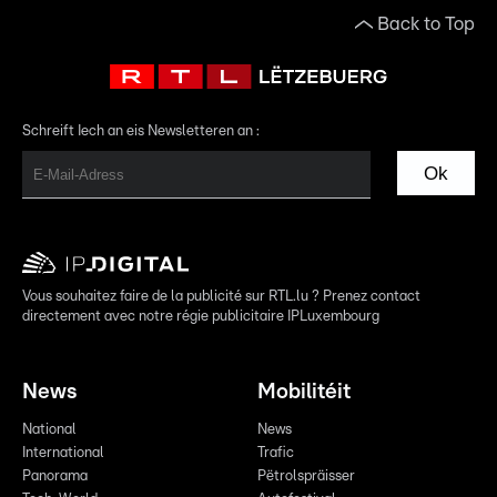
Back to Top
Schreift Iech an eis Newsletteren an :
Ok
Vous souhaitez faire de la publicité sur RTL.lu ? Prenez contact
directement avec notre régie publicitaire IPLuxembourg
News
Mobilitéit
National
News
International
Trafic
Panorama
Pëtrolspräisser