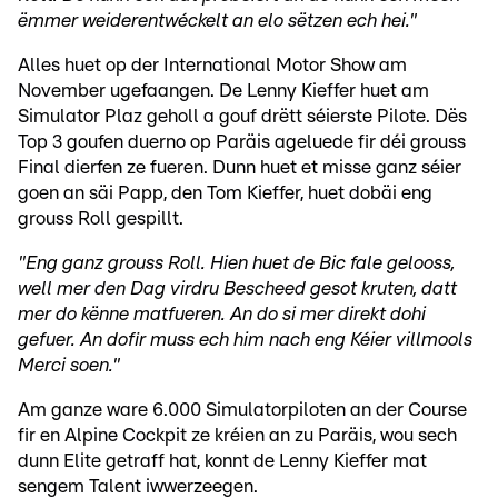
ëmmer weiderentwéckelt an elo sëtzen ech hei."
Alles huet op der International Motor Show am
November ugefaangen. De Lenny Kieffer huet am
Simulator Plaz geholl a gouf drëtt séierste Pilote. Dës
Top 3 goufen duerno op Paräis ageluede fir déi grouss
Final dierfen ze fueren. Dunn huet et misse ganz séier
goen an säi Papp, den Tom Kieffer, huet dobäi eng
grouss Roll gespillt.
"Eng ganz grouss Roll. Hien huet de Bic fale gelooss,
well mer den Dag virdru Bescheed gesot kruten, datt
mer do kënne matfueren. An do si mer direkt dohi
gefuer. An dofir muss ech him nach eng Kéier villmools
Merci soen."
Am ganze ware 6.000 Simulatorpiloten an der Course
fir en Alpine Cockpit ze kréien an zu Paräis, wou sech
dunn Elite getraff hat, konnt de Lenny Kieffer mat
sengem Talent iwwerzeegen.