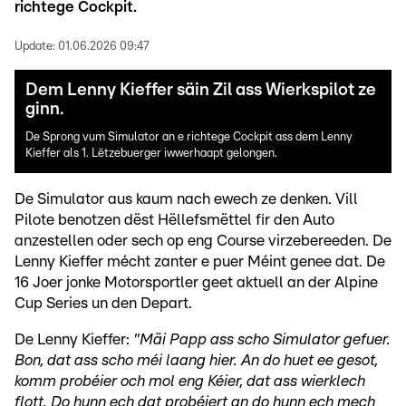
richtege Cockpit.
Update:
01.06.2026 09:47
Dem Lenny Kieffer säin Zil ass Wierkspilot ze
ginn.
De Sprong vum Simulator an e richtege Cockpit ass dem Lenny
Kieffer als 1. Lëtzebuerger iwwerhaapt gelongen.
De Simulator aus kaum nach ewech ze denken. Vill
Pilote benotzen dëst Hëllefsmëttel fir den Auto
anzestellen oder sech op eng Course virzebereeden. De
Lenny Kieffer mécht zanter e puer Méint genee dat. De
16 Joer jonke Motorsportler geet aktuell an der Alpine
Cup Series un den Depart.
De Lenny Kieffer:
"Mäi Papp ass scho Simulator gefuer.
Bon, dat ass scho méi laang hier. An do huet ee gesot,
komm probéier och mol eng Kéier, dat ass wierklech
flott. Do hunn ech dat probéiert an do hunn ech mech