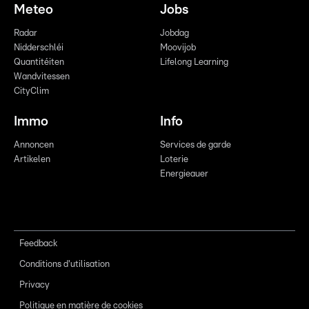
Meteo
Jobs
Radar
Jobdag
Nidderschléi
Moovijob
Quantitéiten
Lifelong Learning
Wandvitessen
CityClim
Immo
Info
Annoncen
Services de garde
Artikelen
Loterie
Energieauer
Feedback
Conditions d'utilisation
Privacy
Politique en matière de cookies