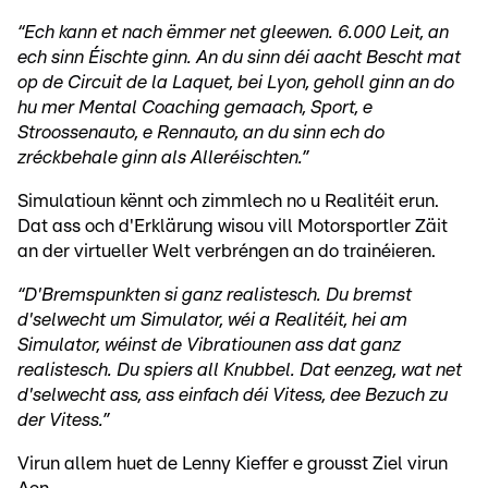
“Ech kann et nach ëmmer net gleewen. 6.000 Leit, an
ech sinn Éischte ginn. An du sinn déi aacht Bescht mat
op de Circuit de la Laquet, bei Lyon, geholl ginn an do
hu mer Mental Coaching gemaach, Sport, e
Stroossenauto, e Rennauto, an du sinn ech do
zréckbehale ginn als Alleréischten.”
Simulatioun kënnt och zimmlech no u Realitéit erun.
Dat ass och d'Erklärung wisou vill Motorsportler Zäit
an der virtueller Welt verbréngen an do trainéieren.
“D'Bremspunkten si ganz realistesch. Du bremst
d'selwecht um Simulator, wéi a Realitéit, hei am
Simulator, wéinst de Vibratiounen ass dat ganz
realistesch. Du spiers all Knubbel. Dat eenzeg, wat net
d'selwecht ass, ass einfach déi Vitess, dee Bezuch zu
der Vitess.”
Virun allem huet de Lenny Kieffer e grousst Ziel virun