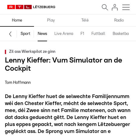
Home
Play
Télé
Radio
Sport
News
Live Arena
F1
Futtball
Basketball
Zil ass Wierkspilot ze ginn
Lenny Kieffer: Vum Simulator an de
Cockpit
Tom Hoffmann
De Lenny Kieffer huet de selwechte Familljennumm
wéi den Chester Kieffer, mécht de selwechte Sport,
mee, déi Zwee sinn net Famille mateneen, och wann
dat dacks geduecht gëtt. De Lenny Kieffer huet en
plus eppes gepackt, wat nach kengem Lëtzebuerger
gegléckt ass. De Sprong vum Simulator an e