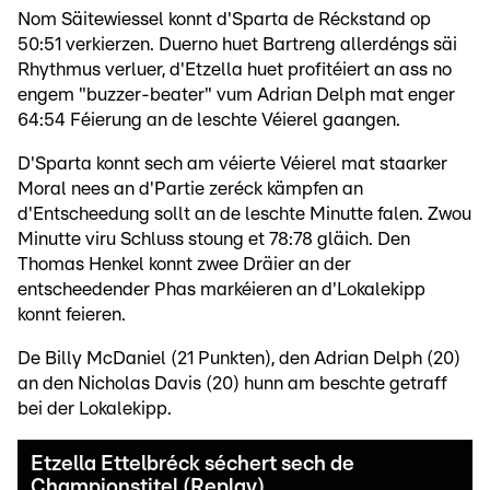
Nom Säitewiessel konnt d'Sparta de Réckstand op
50:51 verkierzen. Duerno huet Bartreng allerdéngs säi
Rhythmus verluer, d'Etzella huet profitéiert an ass no
engem "buzzer-beater" vum Adrian Delph mat enger
64:54 Féierung an de leschte Véierel gaangen.
D'Sparta konnt sech am véierte Véierel mat staarker
Moral nees an d'Partie zeréck kämpfen an
d'Entscheedung sollt an de leschte Minutte falen. Zwou
Minutte viru Schluss stoung et 78:78 gläich. Den
Thomas Henkel konnt zwee Dräier an der
entscheedender Phas markéieren an d'Lokalekipp
konnt feieren.
De Billy McDaniel (21 Punkten), den Adrian Delph (20)
an den Nicholas Davis (20) hunn am beschte getraff
bei der Lokalekipp.
Etzella Ettelbréck séchert sech de
Championstitel (Replay)