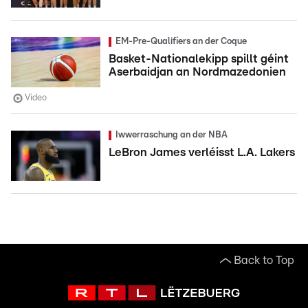
EM-Pre-Qualifiers an der Coque
Basket-Nationalekipp spillt géint
Aserbaidjan an Nordmazedonien
Video
Iwwerraschung an der NBA
LeBron James verléisst L.A. Lakers
Back to Top