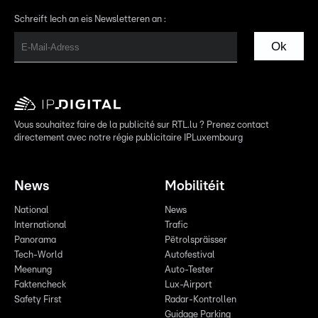
Schreift Iech an eis Newsletteren an :
Ok
Vous souhaitez faire de la publicité sur RTL.lu ? Prenez contact
directement avec notre régie publicitaire IPLuxembourg
News
Mobilitéit
National
News
International
Trafic
Panorama
Pëtrolspräisser
Tech-World
Autofestival
Meenung
Auto-Tester
Faktencheck
Lux-Airport
Safety First
Radar-Kontrollen
Guidage Parking