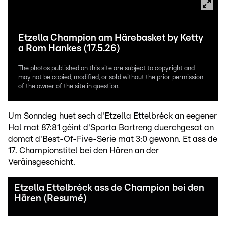
Etzella Champion am Härebasket by Ketty
a Rom Hankes (17.5.26)
The photos published on this site are subject to copyright and
may not be copied, modified, or sold without the prior permission
of the owner of the site in question.
Um Sonndeg huet sech d'Etzella Ettelbréck an eegener
Hal mat 87:81 géint d'Sparta Bartreng duerchgesat an
domat d'Best-Of-Five-Serie mat 3:0 gewonn. Et ass de
17. Championstitel bei den Hären an der
Veräinsgeschicht.
Etzella Ettelbréck ass de Champion bei den
Hären (Resumé)