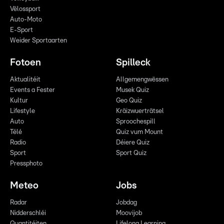
Vëlossport
Auto-Moto
E-Sport
Weider Sportaarten
Fotoen
Spilleck
Aktualitéit
Allgemengwëssen
Events a Fester
Musek Quiz
Kultur
Geo Quiz
Lifestyle
Kräizwuerträtsel
Auto
Sproochespill
Télé
Quiz vum Mount
Radio
Déiere Quiz
Sport
Sport Quiz
Pressphoto
Meteo
Jobs
Radar
Jobdag
Nidderschléi
Moovijob
Quantitéiten
Lifelong Learning