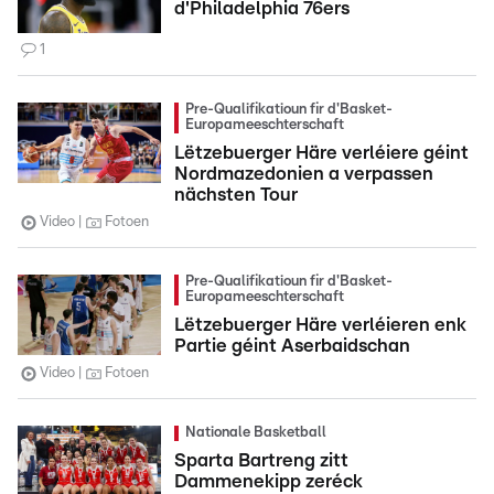
d'Philadelphia 76ers
1
Pre-Qualifikatioun fir d'Basket-
Europameeschterschaft
Lëtzebuerger Häre verléiere géint
Nordmazedonien a verpassen
nächsten Tour
Video
Fotoen
Pre-Qualifikatioun fir d'Basket-
Europameeschterschaft
Lëtzebuerger Häre verléieren enk
Partie géint Aserbaidschan
Video
Fotoen
Nationale Basketball
Sparta Bartreng zitt
Dammenekipp zeréck