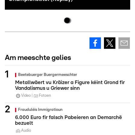
Am meeschte gelies
Beetebuerger Buergermeeschter
Metallwäert vu Kräizer a Figure kéint Grond fir
Vandalismus u Griewer sinn
Video
Fotoen
Frauduléis Immigratioun
6.000 Euro fir falsch Pabeieren an Demarchë
bezuelt
Audio