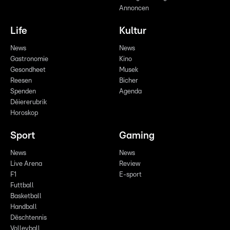
Annoncen
Life
Kultur
News
News
Gastronomie
Kino
Gesondheet
Musek
Reesen
Bicher
Spenden
Agenda
Déiererubrik
Horoskop
Sport
Gaming
News
News
Live Arena
Review
F1
E-sport
Futtball
Basketball
Handball
Dëschtennis
Volleyball