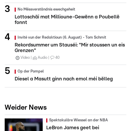
No Mëssverständnis ewechgeheit
Lottoschäi mat Millioune-Gewënn a Poubellë
fonnt
Invité vun der Redaktioun (6. August) - Tom Schmit
Rekordsummer um Stauséi: "Mir stoussen un eis
Grenzen"
Video
Audio
40
Op der Pompel
Diesel a Masutt ginn nach emol méi bëlleg
Weider News
Spektakuläre Wiessel an der NBA
LeBron James geet bei