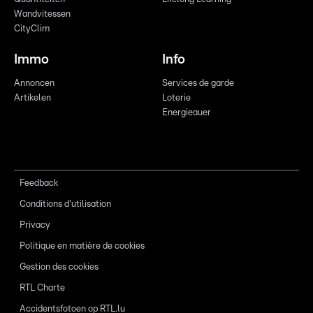
Wandvitessen
CityClim
Immo
Info
Annoncen
Services de garde
Artikelen
Loterie
Energieauer
Feedback
Conditions d'utilisation
Privacy
Politique en matière de cookies
Gestion des cookies
RTL Charte
Accidentsfotoen op RTL.lu