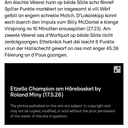
Am éischte Véierel hunn op béide Säite scho fënnef
Spiller Punkte markéiert an insgesamt si vill Wërf
gefall an engem schnelle Match. D'Lokalekipp konnt
sech duerch den Impuls vum Billy McDaniel e klenge
Virsprong no 10 Minutten erausspillen (27:23). Am
zweete Véierel ass d'Worfquot op béide Säite liicht
zeréckgaangen, Ettelbréck huet déi lescht 6 Punkte
virun der Hallschecht geworf an ass mat enger 45:39
Féierung an d'Paus gaangen.
Etzella Champion am Härebasket by
Roland Miny (17.5.26)
The photos published on this site are subject to copyright and
may not be copied, modified, or sold without the prior permission
of the owner of the site in question.