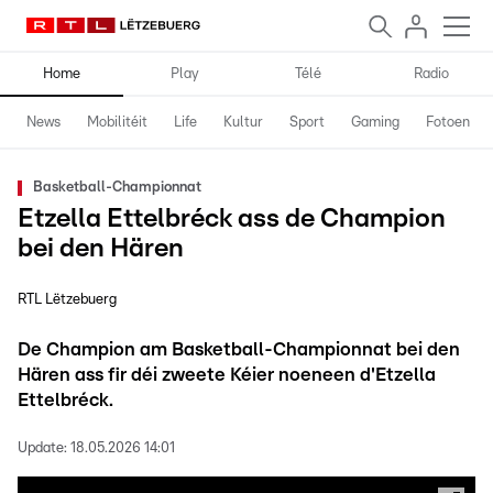
Home
Play
Télé
Radio
News
Mobilitéit
Life
Kultur
Sport
Gaming
Fotoen
Basketball-Championnat
Etzella Ettelbréck ass de Champion
bei den Hären
RTL Lëtzebuerg
De Champion am Basketball-Championnat bei den
Hären ass fir déi zweete Kéier noeneen d'Etzella
Ettelbréck.
Update:
18.05.2026 14:01