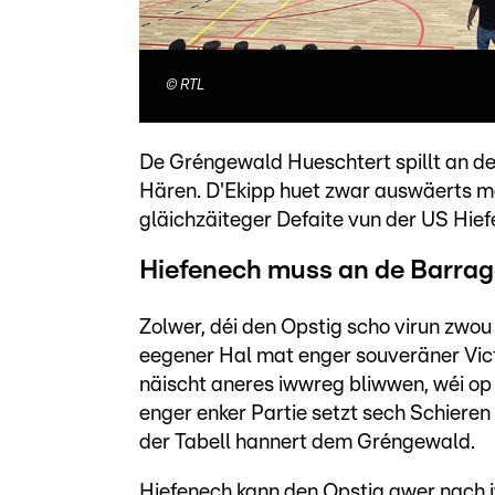
©
RTL
De Gréngewald Hueschtert spillt an d
Hären. D'Ekipp huet zwar auswäerts mat
gläichzäiteger Defaite vun der US Hief
Hiefenech muss an de Barra
Zolwer, déi den Opstig scho virun zwou
eegener Hal mat enger souveräner Vi
näischt aneres iwwreg bliwwen, wéi op
enger enker Partie setzt sech Schiere
der Tabell hannert dem Gréngewald.
Hiefenech kann den Opstig awer nach i