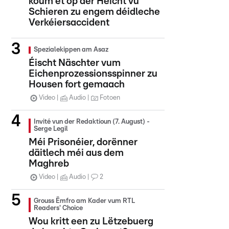
koum et op der Héicht vu
Schieren zu engem déidleche
Verkéiersaccident
Spezialekippen am Asaz
Éischt Näschter vum
Eichenprozessionsspinner zu
Housen fort gemaach
Video
Audio
Fotoen
Invité vun der Redaktioun (7. August) -
Serge Legil
Méi Prisonéier, dorënner
däitlech méi aus dem
Maghreb
Video
Audio
2
Grouss Ëmfro am Kader vum RTL
Readers' Choice
Wou kritt een zu Lëtzebuerg