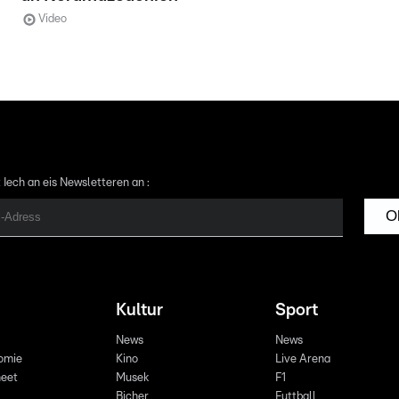
Video
 Iech an eis Newsletteren an :
O
Kultur
Sport
News
News
omie
Kino
Live Arena
eet
Musek
F1
Bicher
Futtball