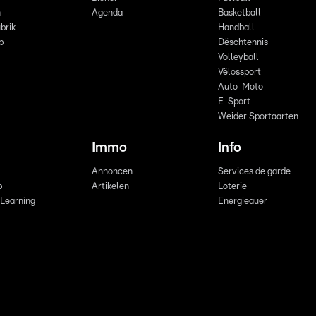
n
Agenda
Basketball
brik
Handball
p
Dëschtennis
Volleyball
Vëlossport
Auto-Moto
E-Sport
Weider Sportaarten
Immo
Info
Annoncen
Services de garde
b
Artikelen
Loterie
 Learning
Energieauer