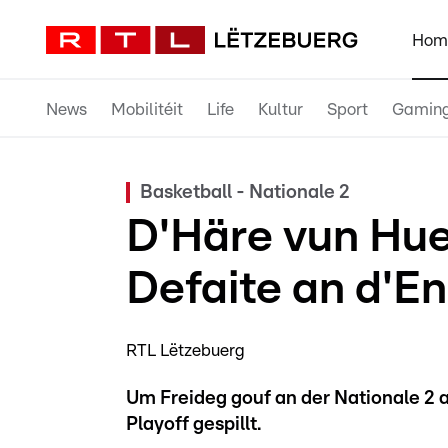
Hom
News
Mobilitéit
Life
Kultur
Sport
Gamin
Basketball - Nationale 2
D'Häre vun Hue
Defaite an d'E
RTL Lëtzebuerg
Um Freideg gouf an der Nationale 2 
Playoff gespillt.