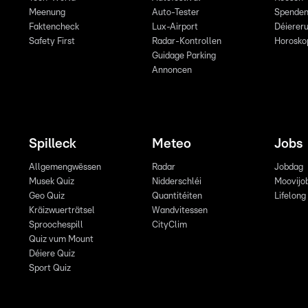
Meenung
Auto-Tester
Spende
Faktencheck
Lux-Airport
Déiereru
Safety First
Radar-Kontrollen
Horosko
Guidage Parking
Annoncen
Spilleck
Meteo
Jobs
Allgemengwëssen
Radar
Jobdag
Musek Quiz
Nidderschléi
Moovijo
Geo Quiz
Quantitéiten
Lifelong
Kräizwuerträtsel
Wandvitessen
Sproochespill
CityClim
Quiz vum Mount
Déiere Quiz
Sport Quiz