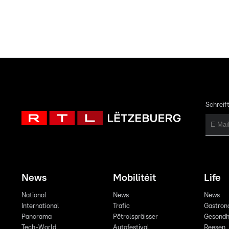
Schreift
News
Mobilitéit
Life
National
News
News
International
Trafic
Gastron
Panorama
Pëtrolspräisser
Gesondh
Tech-World
Autofestival
Reesen