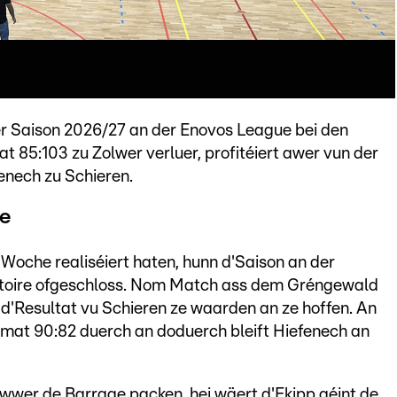
er Saison 2026/27 an der Enovos League bei den
 85:103 zu Zolwer verluer, profitéiert awer vun der
enech zu Schieren.
ge
 Woche realiséiert haten, hunn d'Saison an der
ctoire ofgeschloss. Nom Match ass dem Gréngewald
 d'Resultat vu Schieren ze waarden an ze hoffen. An
n mat 90:82 duerch an doduerch bleift Hiefenech an
wwer de Barrage packen, hei wäert d'Ekipp géint de