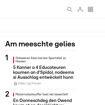
Am meeschte gelies
Gréisseren Asaz bei der Sportshal zu
Housen
5 Kanner a 4 Educateuren
koumen an d'Spidol, nodeems
si Ausschlag entwéckelt hunn
Video
Fotoen
Motorradschauffer huet net iwwerlieft
En Donneschdeg den Owend