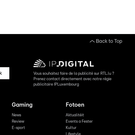
Back to Top
k
Vous souhaitez faire de la publicité sur RTL.lu ?
Prenez contact directement avec notre régie
publicitaire IPLuxembourg
Gaming
Fotoen
News
Aktualitéit
Review
Events a Fester
E-sport
Kultur
Lifestyle