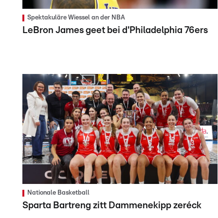
Spektakuläre Wiessel an der NBA
LeBron James geet bei d'Philadelphia 76ers
Nationale Basketball
Sparta Bartreng zitt Dammenekipp zeréck