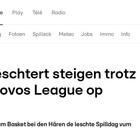
e
Play
Télé
Radio
g
Fotoen
Spilleck
Meteo
Jobs
Immo
Info
schtert steigen trotz
novos League op
am Basket bei den Hären de leschte Spilldag vum