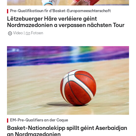
Pre-Qualifikatioun fir d'Basket-Europameeschterschaft
Lëtzebuerger Häre verléiere géint
Nordmazedonien a verpassen nächsten Tour
Video
Fotoen
EM-Pre-Qualifiers an der Coque
Basket-Nationalekipp spillt géint Aserbaidjan
an Nordmazedonien