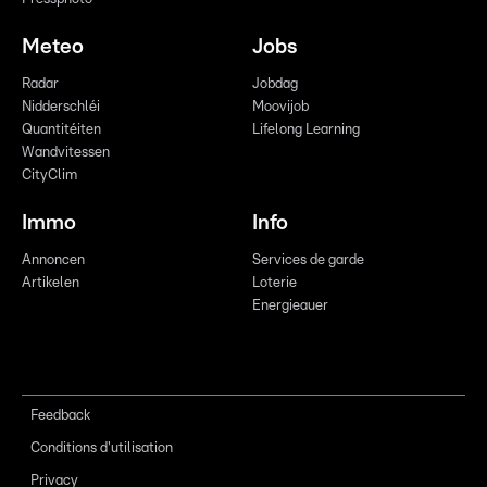
Meteo
Jobs
Radar
Jobdag
Nidderschléi
Moovijob
Quantitéiten
Lifelong Learning
Wandvitessen
CityClim
Immo
Info
Annoncen
Services de garde
Artikelen
Loterie
Energieauer
Feedback
Conditions d'utilisation
Privacy