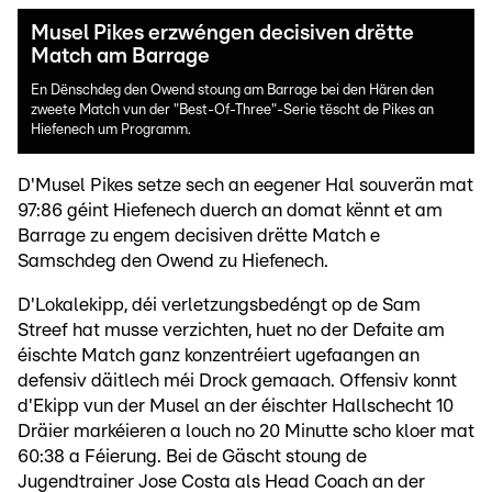
Musel Pikes erzwéngen decisiven drëtte
Match am Barrage
En Dënschdeg den Owend stoung am Barrage bei den Hären den
zweete Match vun der "Best-Of-Three"-Serie tëscht de Pikes an
Hiefenech um Programm.
D'Musel Pikes setze sech an eegener Hal souverän mat
97:86 géint Hiefenech duerch an domat kënnt et am
Barrage zu engem decisiven drëtte Match e
Samschdeg den Owend zu Hiefenech.
D'Lokalekipp, déi verletzungsbedéngt op de Sam
Streef hat musse verzichten, huet no der Defaite am
éischte Match ganz konzentréiert ugefaangen an
defensiv däitlech méi Drock gemaach. Offensiv konnt
d'Ekipp vun der Musel an der éischter Hallschecht 10
Dräier markéieren a louch no 20 Minutte scho kloer mat
60:38 a Féierung. Bei de Gäscht stoung de
Jugendtrainer Jose Costa als Head Coach an der