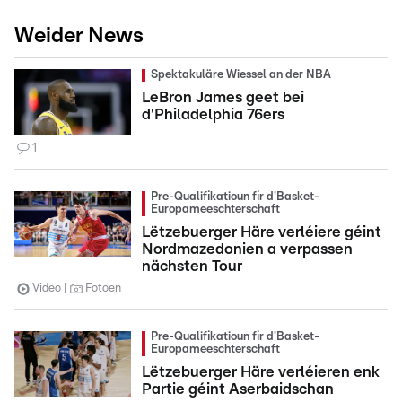
Weider News
Spektakuläre Wiessel an der NBA
LeBron James geet bei
d'Philadelphia 76ers
1
Pre-Qualifikatioun fir d'Basket-
Europameeschterschaft
Lëtzebuerger Häre verléiere géint
Nordmazedonien a verpassen
nächsten Tour
Video
Fotoen
Pre-Qualifikatioun fir d'Basket-
Europameeschterschaft
Lëtzebuerger Häre verléieren enk
Partie géint Aserbaidschan