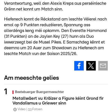
Verantwortung, well den Alexis Kreps aus perséinleche
Grënn net konnt um Match sinn.
Hiefenech konnt de Réckstand am leschte Véierel nach
emol op 9 Punkten reduzéieren, Spannung ass
allerdéngs keng méi opkomm. Den Everette Hammond
(31 Punkten) an de Jaylen Key (27) hunn als Duo
iwwerzeegt bei de Musel Pikes. E Samschdeg kënnt et
deemno um 20 Auer zum Showdown zu Hiefenech am
leschte Match vun der Saison 2025/26.
Am meeschte gelies
Beetebuerger Buergermeeschter
Metallwäert vu Kräizer a Figure kéint Grond fir
Vandalismus u Griewer sinn
Video
Fotoen