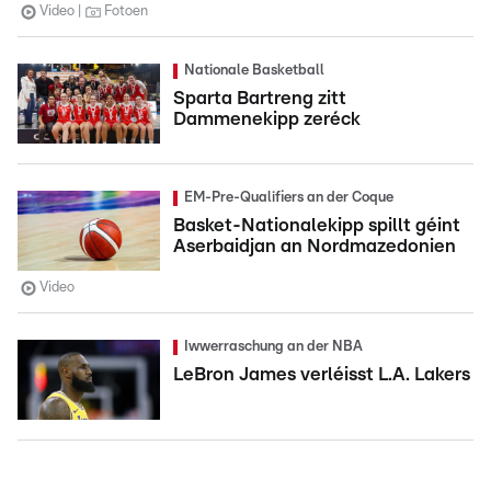
Video
Fotoen
Nationale Basketball
Sparta Bartreng zitt
Dammenekipp zeréck
EM-Pre-Qualifiers an der Coque
Basket-Nationalekipp spillt géint
Aserbaidjan an Nordmazedonien
Video
Iwwerraschung an der NBA
LeBron James verléisst L.A. Lakers