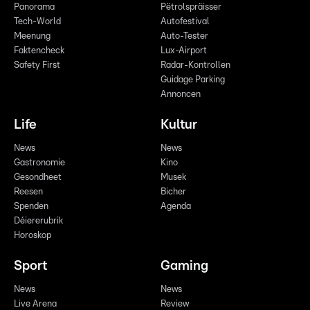
Panorama
Pëtrolspräisser
Tech-World
Autofestival
Meenung
Auto-Tester
Faktencheck
Lux-Airport
Safety First
Radar-Kontrollen
Guidage Parking
Annoncen
Life
Kultur
News
News
Gastronomie
Kino
Gesondheet
Musek
Reesen
Bicher
Spenden
Agenda
Déiererubrik
Horoskop
Sport
Gaming
News
News
Live Arena
Review