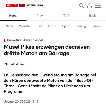
Home
Play
Télé
Radio
News
Mobilitéit
Life
Kultur
Sport
Gaming
Fotoen
Basketball-Championnat
Musel Pikes erzwéngen decisiven
drëtte Match am Barrage
RTL Lëtzebuerg
En Dënschdeg den Owend stoung am Barrage bei
den Hären den zweete Match vun der "Best-Of-
Three"-Serie tëscht de Pikes an Hiefenech um
Programm.
Update:
20.05.2026 16:19