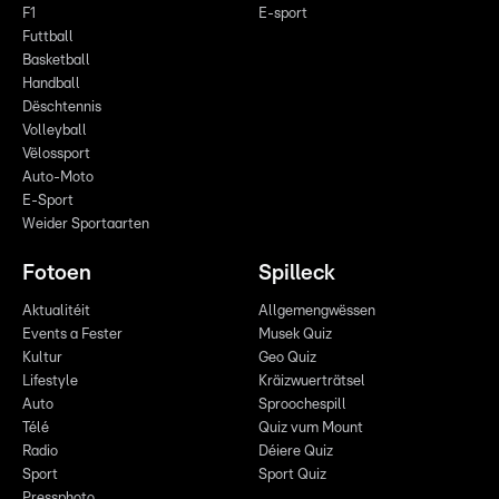
F1
E-sport
Futtball
Basketball
Handball
Dëschtennis
Volleyball
Vëlossport
Auto-Moto
E-Sport
Weider Sportaarten
Fotoen
Spilleck
Aktualitéit
Allgemengwëssen
Events a Fester
Musek Quiz
Kultur
Geo Quiz
Lifestyle
Kräizwuerträtsel
Auto
Sproochespill
Télé
Quiz vum Mount
Radio
Déiere Quiz
Sport
Sport Quiz
Pressphoto