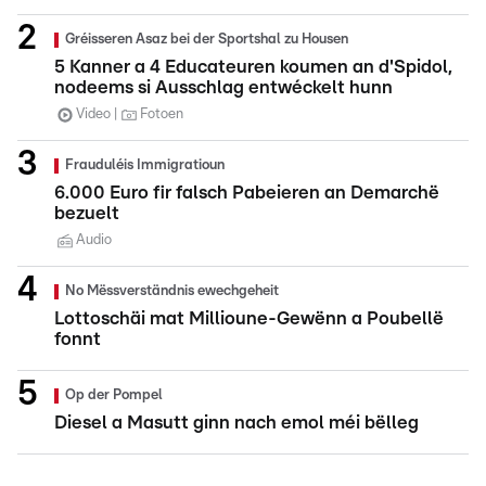
Gréisseren Asaz bei der Sportshal zu Housen
5 Kanner a 4 Educateuren koumen an d'Spidol,
nodeems si Ausschlag entwéckelt hunn
Video
Fotoen
Frauduléis Immigratioun
6.000 Euro fir falsch Pabeieren an Demarchë
bezuelt
Audio
No Mëssverständnis ewechgeheit
Lottoschäi mat Millioune-Gewënn a Poubellë
fonnt
Op der Pompel
Diesel a Masutt ginn nach emol méi bëlleg