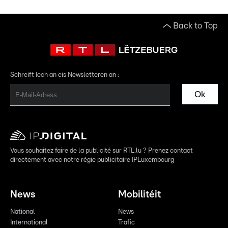
Back to Top
Schreift Iech an eis Newsletteren an :
Ok
Vous souhaitez faire de la publicité sur RTL.lu ? Prenez contact
directement avec notre régie publicitaire IPLuxembourg
News
Mobilitéit
National
News
International
Trafic