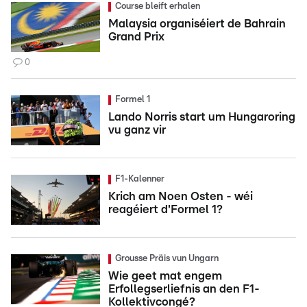
Course bleift erhalen
Malaysia organiséiert de Bahrain
Grand Prix
0
Formel 1
Lando Norris start um Hungaroring
vu ganz vir
F1-Kalenner
Krich am Noen Osten - wéi
reagéiert d'Formel 1?
Grousse Präis vun Ungarn
Wie geet mat engem
Erfollegserliefnis an den F1-
Kollektivcongé?