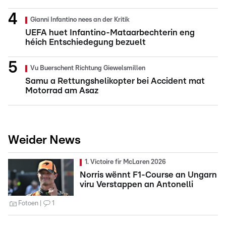
Gianni Infantino nees an der Kritik
UEFA huet Infantino-Mataarbechterin eng
héich Entschiedegung bezuelt
Vu Buerschent Richtung Giewelsmillen
Samu a Rettungshelikopter bei Accident mat
Motorrad am Asaz
Weider News
1. Victoire fir McLaren 2026
Norris wënnt F1-Course an Ungarn
viru Verstappen an Antonelli
Fotoen
1