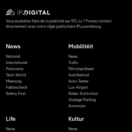
Vous souhaitez faire de la publicité sur RTL.lu ? Prenez contact
directement avec notre régie publicitaire IPLuxembourg
News
Mobilitéit
National
News
International
Trafic
Panorama
Pëtrolspräisser
Tech-World
Autofestival
Meenung
Auto-Tester
Faktencheck
Lux-Airport
Safety First
Radar-Kontrollen
Guidage Parking
Annoncen
Life
Kultur
News
News