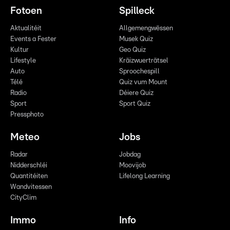
Fotoen
Spilleck
Aktualitéit
Allgemengwëssen
Events a Fester
Musek Quiz
Kultur
Geo Quiz
Lifestyle
Kräizwuerträtsel
Auto
Sproochespill
Télé
Quiz vum Mount
Radio
Déiere Quiz
Sport
Sport Quiz
Pressphoto
Meteo
Jobs
Radar
Jobdag
Nidderschléi
Moovijob
Quantitéiten
Lifelong Learning
Wandvitessen
CityClim
Immo
Info