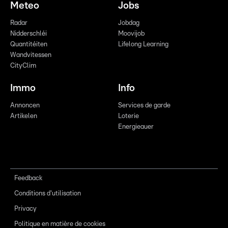
Meteo
Jobs
Radar
Jobdag
Nidderschléi
Moovijob
Quantitéiten
Lifelong Learning
Wandvitessen
CityClim
Immo
Info
Annoncen
Services de garde
Artikelen
Loterie
Energieauer
Feedback
Conditions d'utilisation
Privacy
Politique en matière de cookies