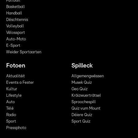
Futtball
Basketball
Handball
Dëschtennis
Volleyball
Vëlossport
Auto-Moto
E-Sport
Weider Sportaarten
Fotoen
Spilleck
Aktualitéit
Allgemengwëssen
Events a Fester
Musek Quiz
Kultur
Geo Quiz
Lifestyle
Kräizwuerträtsel
Auto
Sproochespill
Télé
Quiz vum Mount
Radio
Déiere Quiz
Sport
Sport Quiz
Pressphoto