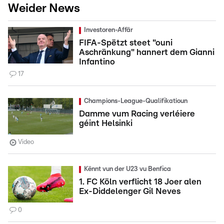
Weider News
Investoren-Affär
FIFA-Spëtzt steet "ouni
Aschränkung" hannert dem Gianni
Infantino
17
Champions-League-Qualifikatioun
Damme vum Racing verléiere
géint Helsinki
Video
Kënnt vun der U23 vu Benfica
1. FC Köln verflicht 18 Joer alen
Ex-Diddelenger Gil Neves
0