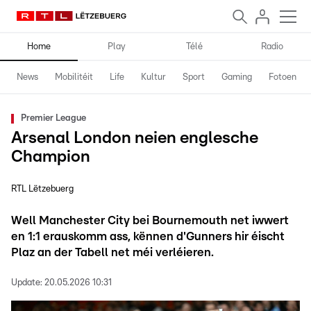
Home
Play
Télé
Radio
News
Mobilitéit
Life
Kultur
Sport
Gaming
Fotoen
Premier League
Arsenal London neien englesche
Champion
RTL Lëtzebuerg
Well Manchester City bei Bournemouth net iwwert
en 1:1 erauskomm ass, kënnen d'Gunners hir éischt
Plaz an der Tabell net méi verléieren.
Update:
20.05.2026 10:31