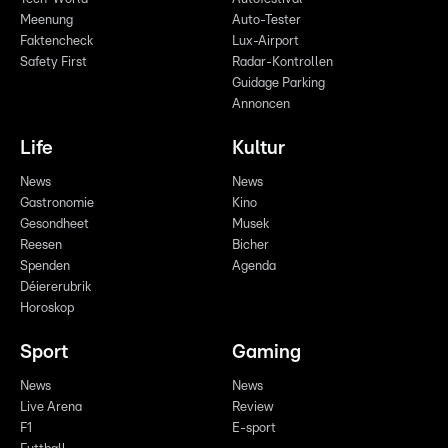
Meenung
Auto-Tester
Faktencheck
Lux-Airport
Safety First
Radar-Kontrollen
Guidage Parking
Annoncen
Life
Kultur
News
News
Gastronomie
Kino
Gesondheet
Musek
Reesen
Bicher
Spenden
Agenda
Déiererubrik
Horoskop
Sport
Gaming
News
News
Live Arena
Review
F1
E-sport