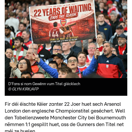
D'Fans si nom Gewënn vum Titel glécklech
©
GLYN KIRK/AFP
Fir déi éischte Kéier zanter 22 Joer huet sech Arsenal
London den englesche Championstitel geséchert. Well
den Tabellenzweete Manchester City bei Bournemouth
nëmmen 1:1 gespillt huet, ass de Gunners den Titel net
méi ze huelen.