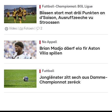
Futtball-Championnat: BGL Ligue
Biissen start mat dräi Punkten an
d'Saison, Ausruffzeeche vu
Stroossen
Video
Fotoen
2
No Appell
Brian Madjo däerf elo fir Aston
Villa spillen
Futtball
Jonglënster zitt sech aus Damme-
Championnat zeréck