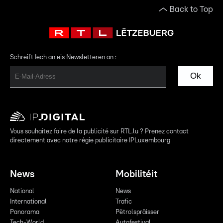
Back to Top
Schreift Iech an eis Newsletteren an :
Ok
Vous souhaitez faire de la publicité sur RTL.lu ? Prenez contact
directement avec notre régie publicitaire IPLuxembourg
News
Mobilitéit
National
News
International
Trafic
Panorama
Pëtrolspräisser
Tech-World
Autofestival