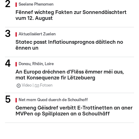
Seelene Phenomen
Fënnef wichteg Fakten zur Sonnendäischtert
vum 12. August
Aktualiséiert Zuelen
Statec passt Inflatiounsprognos däitlech no
ënnen un
Donau, Rhäin, Loire
An Europa dréchnen d’Flëss ëmmer méi aus,
mat Konsequenze fir Lëtzebuerg
Video
Fotoen
Net mam Quad duerch de Schoulhaff
Gemeng Géisdref verbitt E-Trottinetten an aner
MVPen op Spillplazen an a Schoulhäff