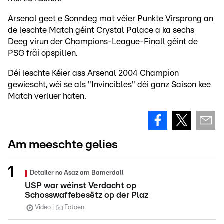
Arsenal geet e Sonndeg mat véier Punkte Virsprong an
de leschte Match géint Crystal Palace a ka sechs
Deeg virun der Champions-League-Finall géint de
PSG fräi opspillen.
Déi leschte Kéier ass Arsenal 2004 Champion
gewiescht, wéi se als "Invincibles" déi ganz Saison kee
Match verluer haten.
Am meeschte gelies
Detailer no Asaz am Bamerdall
USP war wéinst Verdacht op
Schosswaffebesëtz op der Plaz
Video
Fotoen